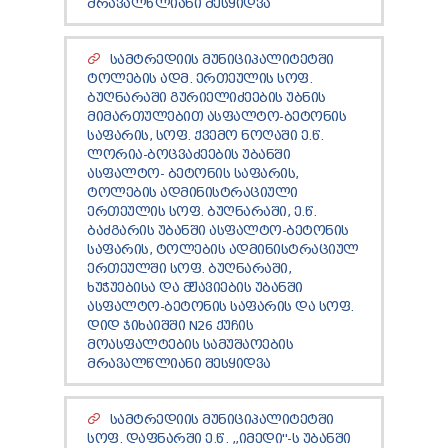
ᲛᲠᲐᲕᲐᲚᲬᲚᲘᲐᲜᲘ ᲨᲔᲡᲧᲘᲓᲕᲐ
ᲡᲐᲛᲢᲠᲔᲓᲘᲘᲡ ᲛᲣᲜᲘᲪᲘᲞᲐᲚᲘᲢᲔᲢᲨᲘ
ᲢᲝᲚᲔᲑᲘᲡ ᲐᲓᲛ. ᲔᲠᲗᲔᲣᲚᲘᲡ ᲡᲝᲤ.
ᲑᲣᲦᲜᲐᲠᲐᲨᲘ ᲒᲣᲠᲘᲔᲚᲘᲫᲔᲔᲑᲘᲡ ᲣᲑᲜᲘᲡ
ᲛᲘᲛᲐᲠᲗᲣᲚᲔᲑᲘᲗ ᲐᲡᲤᲐᲚᲢᲝ-ᲑᲔᲢᲝᲜᲘᲡ
ᲡᲐᲤᲐᲠᲘᲡ, ᲡᲝᲤ. ᲥᲕᲔᲛᲝ ᲜᲝᲦᲐᲨᲘ Ე.Წ.
ᲚᲝᲠᲘᲐ-ᲑᲝᲪᲕᲐᲫᲔᲔᲑᲘᲡ ᲣᲑᲐᲜᲨᲘ
ᲐᲡᲤᲐᲚᲢᲝ- ᲑᲔᲢᲝᲜᲘᲡ ᲡᲐᲤᲐᲠᲘᲡ,
ᲢᲝᲚᲔᲑᲘᲡ ᲐᲓᲛᲘᲜᲘᲡᲢᲠᲐᲪᲘᲣᲚᲘ
ᲔᲠᲗᲔᲣᲚᲘᲡ ᲡᲝᲤ. ᲑᲣᲦᲜᲐᲠᲐᲨᲘ, Ე.Წ.
ᲑᲐᲫᲒᲐᲠᲘᲡ ᲣᲑᲐᲜᲨᲘ ᲐᲡᲤᲐᲚᲢᲝ-ᲑᲔᲢᲝᲜᲘᲡ
ᲡᲐᲤᲐᲠᲘᲡ, ᲢᲝᲚᲔᲑᲘᲡ ᲐᲓᲛᲘᲜᲘᲡᲢᲠᲐᲪᲘᲣᲚ
ᲔᲠᲗᲔᲣᲚᲨᲘ ᲡᲝᲤ. ᲑᲣᲦᲜᲐᲠᲐᲨᲘ,
ᲮᲣᲭᲣᲔᲑᲘᲡᲐ ᲓᲐ ᲛᲟᲐᲕᲘᲔᲑᲘᲡ ᲣᲑᲐᲜᲨᲘ
ᲐᲡᲤᲐᲚᲢᲝ-ᲑᲔᲢᲝᲜᲘᲡ ᲡᲐᲤᲐᲠᲘᲡ ᲓᲐ ᲡᲝᲤ.
ᲓᲘᲓ ᲯᲘᲮᲐᲘᲨᲨᲘ N26 ᲥᲣᲩᲘᲡ
ᲛᲝᲐᲡᲤᲐᲚᲢᲔᲑᲘᲡ ᲡᲐᲛᲣᲨᲐᲝᲔᲑᲘᲡ
ᲛᲠᲐᲕᲐᲚᲬᲚᲘᲐᲜᲘ ᲨᲔᲡᲧᲘᲓᲕᲐ
ᲡᲐᲛᲢᲠᲔᲓᲘᲘᲡ ᲛᲣᲜᲘᲪᲘᲞᲐᲚᲘᲢᲔᲢᲨᲘ
ᲡᲝᲤ. ᲓᲐᲤᲜᲐᲠᲨᲘ Ე.Წ. ,,ᲘᲛᲔᲓᲘ''-Ს ᲣᲑᲐᲜᲨᲘ