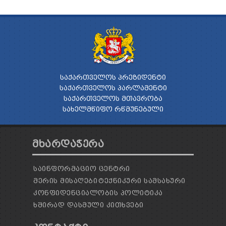
ᲡᲐᲥᲐᲠᲗᲕᲔᲚᲝᲡ ᲞᲠᲔᲖᲘᲓᲔᲜᲢᲘ
ᲡᲐᲥᲐᲠᲗᲕᲔᲚᲝᲡ ᲞᲐᲠᲚᲐᲛᲔᲜᲢᲘ
ᲡᲐᲥᲐᲠᲗᲕᲔᲚᲝᲡ ᲛᲗᲐᲕᲠᲝᲑᲐ
ᲡᲐᲮᲔᲚᲛᲬᲘᲤᲝ ᲠᲬᲛᲣᲜᲔᲑᲣᲚᲘ
ᲛᲮᲐᲠᲓᲐᲭᲔᲠᲐ
ᲡᲐᲘᲜᲤᲝᲠᲛᲐᲪᲘᲝ ᲪᲔᲜᲢᲠᲘ
ᲛᲔᲠᲘᲡ ᲛᲘᲡᲐᲦᲔᲑᲘ
ᲢᲔᲥᲜᲘᲙᲣᲠᲘ ᲡᲐᲛᲡᲐᲮᲣᲠᲘ
ᲙᲝᲜᲤᲘᲓᲔᲜᲪᲘᲐᲚᲝᲑᲘᲡ ᲞᲝᲚᲘᲢᲘᲙᲐ
ᲮᲨᲘᲠᲐᲓ ᲓᲐᲡᲛᲣᲚᲘ ᲙᲘᲗᲮᲕᲔᲑᲘ