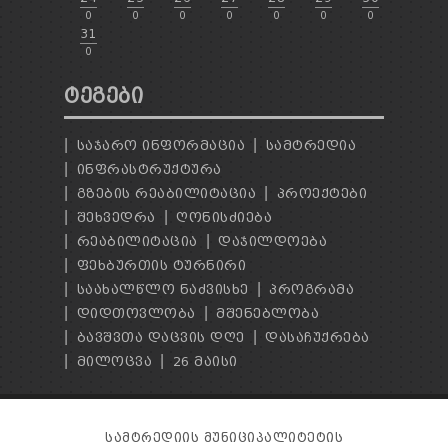
0
0
0
0
0
0
0
31
0
ᲢᲔᲒᲔᲑᲘ
ᲡᲐᲯᲐᲠᲝ ᲘᲜᲤᲝᲠᲛᲐᲪᲘᲐ
ᲡᲐᲛᲢᲠᲔᲓᲘᲐ
ᲘᲜᲤᲠᲐᲡᲢᲠᲣᲥᲢᲣᲠᲐ
ᲒᲖᲔᲑᲘᲡ ᲠᲔᲐᲑᲘᲚᲘᲢᲐᲪᲘᲐ
ᲞᲠᲝᲔᲥᲢᲔᲑᲘ
ᲨᲔᲮᲕᲔᲓᲠᲐ
ᲦᲝᲜᲘᲡᲫᲘᲔᲑᲐ
ᲠᲔᲐᲑᲘᲚᲘᲢᲐᲪᲘᲐ
ᲓᲐᲯᲘᲚᲓᲝᲔᲑᲐ
ᲤᲔᲮᲑᲣᲠᲗᲘᲡ ᲢᲣᲠᲜᲘᲠᲘ
ᲡᲐᲐᲮᲐᲚᲬᲚᲝ ᲜᲐᲫᲕᲘᲡᲮᲔ
ᲞᲠᲝᲒᲠᲐᲛᲐ
ᲓᲘᲓᲗᲝᲕᲚᲝᲑᲐ
ᲛᲨᲔᲜᲔᲑᲚᲝᲑᲐ
ᲑᲐᲕᲨᲕᲗᲐ ᲓᲐᲪᲕᲘᲡ ᲓᲦᲔ
ᲓᲐᲡᲐᲩᲣᲥᲠᲔᲑᲐ
ᲛᲘᲚᲝᲪᲕᲐ
26 ᲛᲐᲘᲡᲘ
ᲡᲐᲛᲢᲠᲔᲓᲘᲘᲡ ᲛᲣᲜᲘᲪᲘᲞᲐᲚᲘᲢᲔᲢᲘᲡ