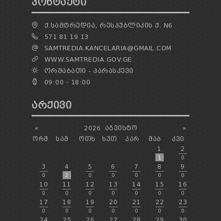
ᲙᲝᲜᲢᲐᲥᲢᲘ
Ქ.ᲡᲐᲛᲢᲠᲔᲓᲘᲐ, ᲠᲔᲡᲞᲣᲑᲚᲘᲙᲘᲡ Ქ. N6
571 81 19 13
SAMTREDIA.KANCELARIA@GMAIL.COM
WWW.SAMTREDIA.GOV.GE
ᲝᲠᲨᲐᲑᲐᲗᲘ - ᲞᲐᲠᲐᲡᲙᲔᲕᲘ
09:00 - 18:00
ᲐᲠᲥᲘᲕᲘ
«
2026
ᲐᲒᲕᲘᲡᲢᲝ
»
ᲝᲠᲨ
ᲡᲐᲛ
ᲝᲗᲮ
ᲮᲣᲗ
ᲞᲐᲠ
ᲨᲐᲑ
ᲙᲕᲘ
1
2
1
0
3
4
5
6
7
8
9
0
2
0
0
0
0
0
10
11
12
13
14
15
16
0
0
0
0
0
0
0
17
18
19
20
21
22
23
0
0
0
0
0
0
0
24
25
26
27
28
29
30