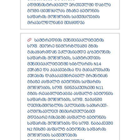
ᲢᲔᲜᲓᲔᲠᲔᲑᲘ
ᲐᲓᲛᲘᲜᲘᲡᲢᲠᲐᲪᲘᲣᲚ ᲔᲠᲗᲔᲣᲚᲨᲘ ᲓᲐᲑᲚᲐ
ᲞᲠᲔᲖᲘᲓᲔᲜᲢᲘᲡᲗᲕᲘᲡ ᲓᲐ
ᲒᲝᲛᲘ-ᲪᲘᲕᲬᲧᲐᲚᲐᲡ ᲒᲖᲐᲖᲔ ᲑᲔᲢᲝᲜᲘᲡ
ᲞᲐᲠᲚᲐᲛᲔᲜᲢᲘᲡᲗᲕᲘᲡ ᲬᲐᲠᲡᲐᲓᲒᲔᲜᲘ ᲐᲜᲒᲐᲠᲘᲨᲘ
ᲡᲐᲤᲐᲠᲘᲡ ᲛᲝᲬᲧᲝᲑᲘᲡ ᲡᲐᲛᲣᲨᲐᲝᲔᲑᲘᲡ
ᲛᲠᲐᲕᲐᲚᲬᲚᲘᲐᲜᲘ ᲨᲔᲡᲧᲘᲓᲕᲐ
ᲡᲐᲯᲐᲠᲝ ᲘᲜᲤᲝᲠᲛᲐᲪᲘᲘᲡ ᲛᲝᲗᲮᲝᲕᲜᲐ
ᲞᲔᲠᲡᲝᲜᲐᲚᲣᲠ ᲛᲝᲜᲐᲪᲔᲛᲗᲐ ᲓᲐᲪᲕᲘᲡ
ᲝᲤᲘᲪᲔᲠᲘ
ᲡᲐᲛᲢᲠᲔᲓᲘᲘᲡ ᲛᲣᲜᲘᲪᲘᲞᲐᲚᲘᲢᲔᲢᲘᲡ
ᲡᲐᲛᲐᲠᲗᲚᲔᲑᲠᲘᲕᲘ ᲒᲐᲓᲐᲬᲧᲕᲔᲢᲘᲚᲔᲑᲔᲑᲘ
ᲡᲝᲤ. ᲛᲔᲝᲠᲔ ᲜᲘᲒᲝᲠᲖᲦᲕᲐᲨᲘ ᲒᲖᲘᲡ
ᲒᲐᲡᲐᲩᲘᲕᲠᲔᲑᲘᲡ ᲬᲔᲡᲔᲑᲘ
ᲒᲐᲡᲐᲧᲐᲠᲘᲓᲐᲜ ᲔᲙᲚᲔᲡᲘᲐᲛᲓᲔ Ა/'ᲑᲔᲢᲝᲜᲘᲡ
ᲡᲐᲤᲐᲠᲘᲡ ᲛᲝᲬᲧᲝᲑᲘᲡ, ᲡᲐᲛᲢᲠᲔᲓᲘᲘᲡ
ᲛᲣᲜᲘᲪᲘᲞᲐᲚᲘᲢᲔᲢᲨᲘ ᲮᲘᲑᲚᲐᲠᲘᲡ N14
ᲥᲣᲩᲐᲖᲔ ᲓᲐ ᲞᲐᲞᲐᲕᲔᲑᲘᲡᲐ ᲓᲐ ᲛᲐᲘᲐᲙᲝᲕᲡᲙᲘᲡ
ᲥᲣᲩᲔᲑᲘᲡ ᲓᲐᲛᲐᲙᲐᲕᲨᲘᲠᲔᲑᲔᲚ ᲒᲠᲣᲜᲢᲘᲐᲜ
ᲒᲖᲐᲖᲔ ᲐᲡᲤᲐᲚᲢ ᲑᲔᲢᲝᲜᲘᲡ ᲡᲐᲤᲐᲠᲘᲡ
ᲛᲝᲬᲧᲝᲑᲘᲡ, ᲡᲝᲤ. ᲜᲘᲜᲣᲐᲙᲣᲗᲮᲔᲨᲘ N11
ᲒᲖᲘᲡ ᲠᲔᲐᲑᲘᲚᲘᲢᲐᲪᲘᲐ ᲐᲡᲤᲐᲚᲢ ᲑᲔᲢᲝᲜᲘᲡ
ᲡᲐᲤᲐᲠᲘᲡ ᲛᲝᲬᲧᲝᲑᲘᲡ, ᲡᲝᲤ. ᲭᲐᲒᲐᲜᲨᲘ
ᲦᲕᲗᲘᲡᲛᲨᲝᲑᲚᲘᲡ ᲔᲙᲚᲔᲡᲘᲘᲡ ᲡᲐᲛᲮᲠᲔᲗ-
ᲐᲦᲛᲝᲡᲐᲕᲚᲔᲗ ᲛᲘᲛᲐᲠᲗᲣᲚᲔᲑᲘᲗ
ᲛᲓᲔᲑᲐᲠᲔ ᲩᲘᲮᲔᲑᲨᲘ ᲐᲡᲤᲐᲚᲢ ᲑᲔᲢᲝᲜᲘᲡ
ᲡᲐᲤᲐᲠᲘᲡ ᲛᲝᲬᲧᲝᲑᲘᲡ ᲓᲐ ᲡᲝᲤ. ᲜᲐᲑᲐᲙᲔᲕᲨᲘ
N2 ᲩᲘᲮᲨᲘ ᲐᲡᲤᲐᲚᲢ ᲑᲔᲢᲝᲜᲘᲡ ᲡᲐᲤᲐᲠᲘᲡ
ᲛᲝᲬᲧᲝᲑᲘᲡ ᲡᲐᲛᲣᲨᲝᲔᲑᲘᲡ