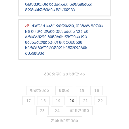
ᲪᲮᲝᲕᲔᲚᲗᲐ ᲡᲐᲛᲐᲠᲮᲨᲘ ᲒᲐᲓᲐᲧᲕᲐᲜᲐ)
ᲛᲝᲛᲡᲐᲮᲣᲠᲔᲑᲘᲡ ᲨᲔᲡᲧᲘᲓᲕᲐ
ᲥᲐᲚᲐᲥ ᲡᲐᲛᲢᲠᲔᲓᲘᲐᲨᲘ, ᲗᲐᲛᲐᲠ ᲛᲔᲤᲘᲡ
N6-ᲨᲘ ᲓᲐ ᲚᲐᲨᲐ ᲗᲔᲕᲖᲐᲫᲘᲡ N25-ᲨᲘ
ᲐᲠᲡᲔᲑᲣᲚᲘ ᲑᲘᲜᲔᲑᲘᲡ ᲬᲧᲚᲘᲡᲐ ᲓᲐ
ᲡᲐᲙᲐᲜᲐᲚᲘᲖᲐᲪᲘᲝ ᲡᲘᲡᲢᲔᲛᲔᲑᲘᲡ
ᲡᲐᲠᲔᲐᲑᲘᲚᲘᲢᲐᲪᲘᲝ ᲡᲐᲛᲣᲨᲝᲔᲑᲘᲡ
ᲨᲔᲡᲧᲘᲓᲕᲐ
ᲒᲕᲔᲠᲓᲘ 20 ᲡᲣᲚ 46
ᲓᲐᲬᲧᲔᲑᲐ
ᲬᲘᲜᲐ
15
16
17
18
19
20
21
22
23
24
ᲨᲔᲛᲓᲔᲒᲘ
ᲓᲐᲡᲠᲣᲚᲔᲑᲐ