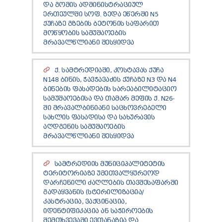
ᲓᲐ ᲒᲝᲛᲘᲡ ᲐᲓᲛᲘᲜᲘᲡᲢᲠᲐᲪᲘᲣᲚ
ᲔᲠᲗᲔᲣᲚᲨᲘ ᲡᲝᲤ. ᲖᲔᲓᲐ ᲔᲬᲔᲠᲨᲘ N5
ᲥᲣᲩᲐᲖᲔ ᲒᲖᲔᲑᲘᲡ ᲑᲔᲢᲝᲜᲘᲡ ᲡᲐᲤᲐᲠᲘᲗ
ᲛᲝᲬᲧᲝᲑᲘᲡ ᲡᲐᲛᲣᲨᲐᲝᲔᲑᲘᲡ
ᲛᲠᲐᲕᲐᲚᲬᲚᲘᲐᲜᲘ ᲨᲔᲡᲧᲘᲓᲕᲐ
Ქ. ᲡᲐᲛᲢᲠᲔᲓᲘᲐᲨᲘ, ᲙᲝᲡᲢᲐᲕᲐᲡ ᲥᲣᲩᲐ
N148 ᲑᲘᲜᲘᲡ, ᲭᲐᲕᲭᲐᲕᲐᲫᲘᲡ ᲥᲣᲩᲐᲖᲔ N3 ᲓᲐ N4
ᲑᲘᲜᲔᲑᲘᲡ ᲤᲐᲡᲐᲓᲔᲑᲘᲡ ᲡᲐᲠᲔᲐᲑᲘᲚᲘᲢᲐᲪᲘᲝ
ᲡᲐᲛᲣᲨᲐᲝᲔᲑᲘᲡᲐ ᲓᲐ ᲗᲐᲛᲐᲠ ᲛᲔᲤᲘᲡ Ქ. N26-
ᲨᲘ ᲛᲠᲐᲕᲐᲚᲑᲘᲜᲘᲐᲜᲘ ᲡᲐᲪᲮᲝᲕᲠᲔᲑᲔᲚᲘ
ᲡᲐᲮᲚᲘᲡ ᲤᲐᲡᲐᲓᲘᲡᲐ ᲓᲐ ᲡᲐᲮᲣᲠᲐᲕᲘᲡ
ᲐᲦᲓᲒᲔᲜᲘᲡ ᲡᲐᲛᲣᲨᲐᲝᲔᲑᲘᲡ
ᲛᲠᲐᲕᲐᲚᲬᲚᲘᲐᲜᲘ ᲨᲔᲡᲧᲘᲓᲕᲐ
ᲡᲐᲛᲢᲠᲔᲓᲘᲘᲡ ᲛᲣᲜᲘᲪᲘᲞᲐᲚᲘᲢᲔᲢᲘᲡ
ᲢᲔᲠᲘᲢᲝᲠᲘᲐᲖᲔ ᲣᲛᲔᲗᲕᲐᲚᲧᲣᲠᲔᲝᲓ
ᲓᲐᲠᲩᲔᲜᲘᲚᲘ ᲫᲐᲦᲚᲔᲑᲘᲡ ᲗᲐᲕᲨᲔᲡᲐᲤᲐᲠᲨᲘ
ᲒᲐᲓᲐᲧᲕᲐᲜᲘᲡ (ᲡᲢᲔᲠᲘᲚᲘᲖᲐᲪᲘᲐ/
ᲙᲐᲡᲢᲠᲐᲪᲘᲐ, ᲕᲐᲥᲪᲘᲜᲐᲪᲘᲐ,
ᲘᲓᲔᲜᲢᲘᲤᲘᲙᲐᲪᲘᲐ ᲐᲜ ᲡᲐᲭᲘᲠᲝᲔᲑᲘᲡ
ᲨᲔᲛᲗᲮᲕᲔᲕᲐᲨᲘ ᲔᲕᲗᲐᲜᲐᲖᲘᲐ ᲓᲐ