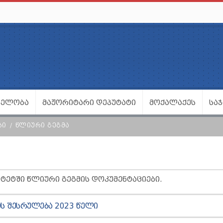
ᲕᲔᲚᲝᲑᲐ
ᲛᲐᲟᲝᲠᲘᲢᲐᲠᲘ ᲓᲔᲞᲣᲢᲐᲢᲘ
ᲛᲝᲥᲐᲚᲐᲥᲔᲡ
ᲡᲐ
ᲑᲘ
ᲬᲚᲘᲣᲠᲘ ᲒᲔᲒᲛᲐ
ᲢᲔᲢᲨᲘ ᲬᲚᲘᲣᲠᲘ ᲒᲔᲒᲛᲘᲡ ᲓᲝᲙᲣᲛᲔᲜᲢᲐᲪᲘᲔᲑᲘ.
Ს ᲨᲔᲡᲠᲣᲚᲔᲑᲐ 2023 ᲬᲔᲚᲘ