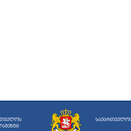
ᲠᲗᲕᲔᲚᲝᲡ
ᲡᲐᲥᲐᲠᲗᲕᲔᲚᲝᲡ
ᲚᲐᲛᲔᲜᲢᲘ