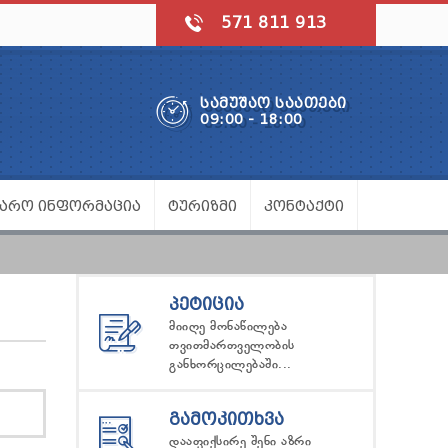
571 811 913
ᲡᲐᲛᲣᲨᲐᲝ ᲡᲐᲐᲗᲔᲑᲘ
09:00 - 18:00
ᲯᲐᲠᲝ ᲘᲜᲤᲝᲠᲛᲐᲪᲘᲐ
ᲢᲣᲠᲘᲖᲛᲘ
ᲙᲝᲜᲢᲐᲥᲢᲘ
ᲞᲔᲢᲘᲪᲘᲐ
მიიღე მონაწილება
თვითმართველობის
განხორცილებაში...
ᲒᲐᲛᲝᲙᲘᲗᲮᲕᲐ
დააფიქსირე შენი აზრი