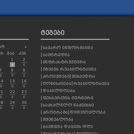
ᲢᲔᲒᲔᲑᲘ
ᲢᲝ
»
ᲡᲐᲯᲐᲠᲝ ᲘᲜᲤᲝᲠᲛᲐᲪᲘᲐ
ᲐᲠ
ᲨᲐᲑ
ᲙᲕᲘ
ᲡᲐᲛᲢᲠᲔᲓᲘᲐ
1
2
ᲘᲜᲤᲠᲐᲡᲢᲠᲣᲥᲢᲣᲠᲐ
1
0
ᲒᲖᲔᲑᲘᲡ ᲠᲔᲐᲑᲘᲚᲘᲢᲐᲪᲘᲐ
7
8
9
0
0
0
ᲞᲠᲝᲔᲥᲢᲔᲑᲘ
ᲨᲔᲮᲕᲔᲓᲠᲐ
14
15
16
ᲦᲝᲜᲘᲡᲫᲘᲔᲑᲐ
ᲠᲔᲐᲑᲘᲚᲘᲢᲐᲪᲘᲐ
0
0
0
ᲓᲐᲯᲘᲚᲓᲝᲔᲑᲐ
21
22
23
0
0
0
ᲤᲔᲮᲑᲣᲠᲗᲘᲡ ᲢᲣᲠᲜᲘᲠᲘ
28
29
30
ᲡᲐᲐᲮᲐᲚᲬᲚᲝ ᲜᲐᲫᲕᲘᲡᲮᲔ
0
0
0
ᲞᲠᲝᲒᲠᲐᲛᲐ
ᲓᲘᲓᲗᲝᲕᲚᲝᲑᲐ
ᲛᲨᲔᲜᲔᲑᲚᲝᲑᲐ
ᲑᲐᲕᲨᲕᲗᲐ ᲓᲐᲪᲕᲘᲡ ᲓᲦᲔ
ᲓᲐᲡᲐᲩᲣᲥᲠᲔᲑᲐ
ᲛᲘᲚᲝᲪᲕᲐ