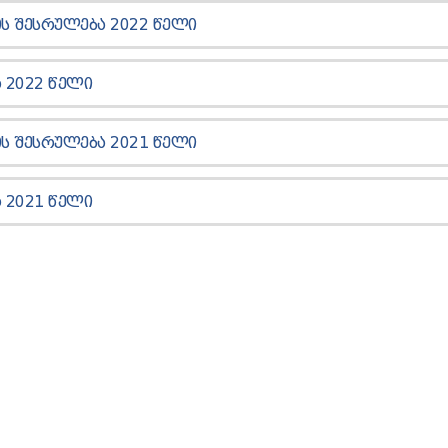
Ს ᲨᲔᲡᲠᲣᲚᲔᲑᲐ 2022 ᲬᲔᲚᲘ
 2022 ᲬᲔᲚᲘ
Ს ᲨᲔᲡᲠᲣᲚᲔᲑᲐ 2021 ᲬᲔᲚᲘ
 2021 ᲬᲔᲚᲘ