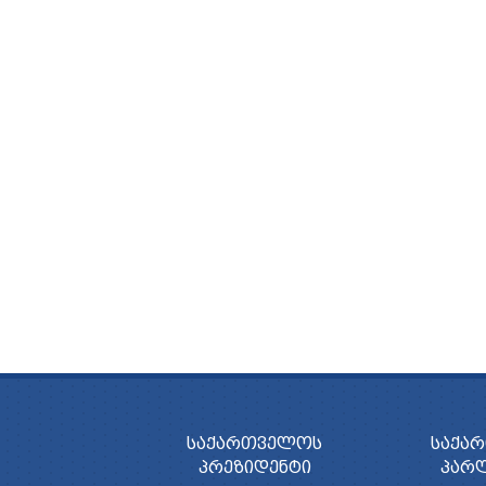
ᲡᲐᲥᲐᲠᲗᲕᲔᲚᲝᲡ
ᲡᲐᲥᲐ
ᲞᲠᲔᲖᲘᲓᲔᲜᲢᲘ
ᲞᲐᲠ