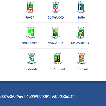
ᲮᲝᲜᲘ
ᲑᲐᲦᲓᲐᲗᲘ
ᲕᲐᲜᲘ
ᲗᲔᲠᲯᲝᲚᲘ
ᲢᲧᲘᲑᲣᲚᲘ
ᲖᲔᲡᲢᲐᲤᲝᲜᲘ
ᲮᲐᲠᲐᲒᲐᲣᲚᲘ
ᲭᲘᲐᲗᲣᲠᲘ
ᲡᲐᲩᲮᲔᲠᲘ
 ᲛᲗᲐᲕᲠᲝᲑᲐ
ᲡᲐᲮᲔᲚᲛᲬᲘᲤᲝ ᲠᲬᲛᲣᲜᲔᲑᲣᲚᲘ