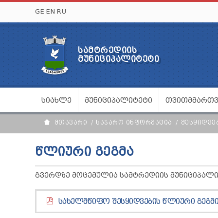
GE
EN
RU
ᲡᲐᲛᲢᲠᲔᲓᲘᲘᲡ
ᲛᲣᲜᲘᲪᲘᲞᲐᲚᲘᲢᲔᲢᲘ
ᲡᲘᲐᲮᲚᲔ
ᲛᲣᲜᲘᲪᲘᲞᲐᲚᲘᲢᲔᲢᲘ
ᲗᲕᲘᲗᲛᲛᲐᲠᲗ
ᲛᲗᲐᲕᲐᲠᲘ
ᲡᲐᲯᲐᲠᲝ ᲘᲜᲤᲝᲠᲛᲐᲪᲘᲐ
ᲨᲔᲡᲧᲘᲓᲕᲔ
ᲬᲚᲘᲣᲠᲘ ᲒᲔᲒᲛᲐ
ᲒᲕᲔᲠᲓᲖᲔ ᲛᲝᲪᲔᲛᲣᲚᲘᲐ ᲡᲐᲛᲢᲠᲔᲓᲘᲘᲡ ᲛᲣᲜᲘᲪᲘᲞᲐᲚᲘ
ᲡᲐᲮᲔᲚᲛᲬᲘᲤᲝ ᲨᲔᲡᲧᲘᲓᲕᲔᲑᲘᲡ ᲬᲚᲘᲣᲠᲘ ᲒᲔᲒᲛᲘ