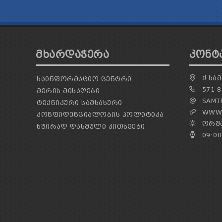
ᲛᲮᲐᲠᲓᲐᲭᲔᲠᲐ
ᲙᲝᲜᲢ
Ქ.ᲡᲐᲛ
ᲡᲐᲘᲜᲤᲝᲠᲛᲐᲪᲘᲝ ᲪᲔᲜᲢᲠᲘ
571 8
ᲛᲔᲠᲘᲡ ᲛᲘᲡᲐᲦᲔᲑᲘ
SAMTR
ᲢᲔᲥᲜᲘᲙᲣᲠᲘ ᲡᲐᲛᲡᲐᲮᲣᲠᲘ
WWW.
ᲙᲝᲜᲤᲘᲓᲔᲜᲪᲘᲐᲚᲝᲑᲘᲡ ᲞᲝᲚᲘᲢᲘᲙᲐ
ᲝᲠᲨᲐ
ᲮᲨᲘᲠᲐᲓ ᲓᲐᲡᲛᲣᲚᲘ ᲙᲘᲗᲮᲕᲔᲑᲘ
09:00