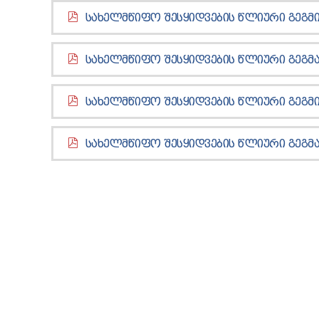
ᲡᲐᲮᲔᲚᲛᲬᲘᲤᲝ ᲨᲔᲡᲧᲘᲓᲕᲔᲑᲘᲡ ᲬᲚᲘᲣᲠᲘ ᲒᲔᲒᲛᲘ
ᲡᲐᲮᲔᲚᲛᲬᲘᲤᲝ ᲨᲔᲡᲧᲘᲓᲕᲔᲑᲘᲡ ᲬᲚᲘᲣᲠᲘ ᲒᲔᲒᲛᲐ
ᲡᲐᲮᲔᲚᲛᲬᲘᲤᲝ ᲨᲔᲡᲧᲘᲓᲕᲔᲑᲘᲡ ᲬᲚᲘᲣᲠᲘ ᲒᲔᲒᲛᲘ
ᲡᲐᲮᲔᲚᲛᲬᲘᲤᲝ ᲨᲔᲡᲧᲘᲓᲕᲔᲑᲘᲡ ᲬᲚᲘᲣᲠᲘ ᲒᲔᲒᲛᲐ