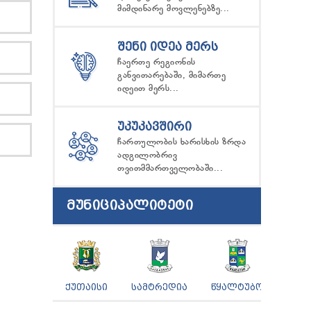
მიმდინარე მოვლენებზე...
ᲨᲔᲜᲘ ᲘᲓᲔᲐ ᲛᲔᲠᲡ
ჩაერთე რეგიონის
განვითარებაში, მიმართე
იდეით მერს...
ᲣᲙᲣᲙᲐᲕᲨᲘᲠᲘ
ჩართულობის ხარისხის ზრდა
ადგილობრივ
თვითმმართველობაში...
ᲛᲣᲜᲘᲪᲘᲞᲐᲚᲘᲢᲔᲢᲘ
ᲥᲣᲗᲐᲘᲡᲘ
ᲡᲐᲛᲢᲠᲔᲓᲘᲐ
ᲬᲧᲐᲚᲢᲣᲑᲝ