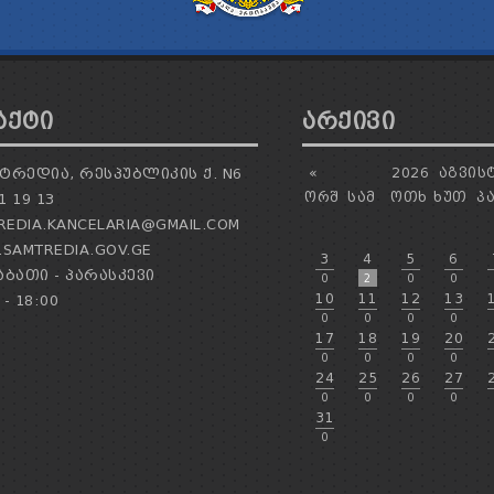
ᲐᲥᲢᲘ
ᲐᲠᲥᲘᲕᲘ
ᲢᲠᲔᲓᲘᲐ, ᲠᲔᲡᲞᲣᲑᲚᲘᲙᲘᲡ Ქ. N6
«
2026
ᲐᲒᲕᲘᲡ
ᲝᲠᲨ
ᲡᲐᲛ
ᲝᲗᲮ
ᲮᲣᲗ
Პ
1 19 13
EDIA.KANCELARIA@GMAIL.COM
SAMTREDIA.GOV.GE
3
4
5
6
ᲑᲐᲗᲘ - ᲞᲐᲠᲐᲡᲙᲔᲕᲘ
0
2
0
0
10
11
12
13
 - 18:00
0
0
0
0
17
18
19
20
0
0
0
0
24
25
26
27
0
0
0
0
31
0