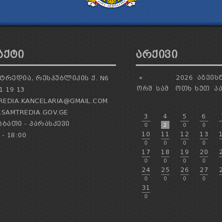
ᲐᲥᲢᲘ
ᲐᲠᲥᲘᲕᲘ
ᲢᲠᲔᲓᲘᲐ, ᲠᲔᲡᲞᲣᲑᲚᲘᲙᲘᲡ Ქ. N6
«
2026
ᲐᲒᲕᲘᲡ
ᲝᲠᲨ
ᲡᲐᲛ
ᲝᲗᲮ
ᲮᲣᲗ
Პ
1 19 13
EDIA.KANCELARIA@GMAIL.COM
SAMTREDIA.GOV.GE
3
4
5
6
ᲑᲐᲗᲘ - ᲞᲐᲠᲐᲡᲙᲔᲕᲘ
0
2
0
0
10
11
12
13
 - 18:00
0
0
0
0
17
18
19
20
0
0
0
0
24
25
26
27
0
0
0
0
31
0