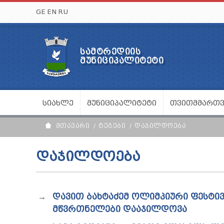
GE
EN
RU
ᲡᲐᲛᲢᲠᲔᲓᲘᲘᲡ
ᲛᲣᲜᲘᲪᲘᲞᲐᲚᲘᲢᲔᲢᲘ
ᲡᲘᲐᲮᲚᲔ
ᲛᲣᲜᲘᲪᲘᲞᲐᲚᲘᲢᲔᲢᲘ
ᲗᲕᲘᲗᲛᲛᲐᲠᲗ
ᲛᲗᲐᲕᲐᲠᲘ
ᲢᲔᲒᲔᲑᲘ
ᲓᲐᲯᲘᲚᲓᲝᲔᲑᲐ
ᲓᲐᲯᲘᲚᲓᲝᲔᲑᲐ
ᲓᲐᲕᲘᲗ ᲑᲐᲮᲢᲐᲫᲔᲛ ᲝᲚᲘᲛᲞᲘᲣᲠᲘ ᲤᲔᲡᲢᲘ
ᲛᲬᲕᲠᲗᲜᲔᲚᲔᲑᲘ ᲓᲐᲐᲯᲘᲚᲓᲝᲕᲐ