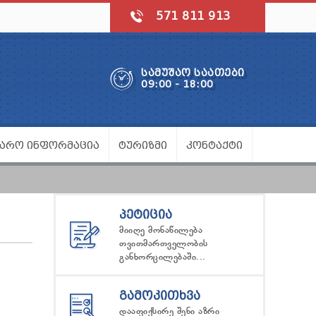
571 811 913
ᲡᲐᲛᲣᲨᲐᲝ ᲡᲐᲐᲗᲔᲑᲘ
09:00 - 18:00
ᲯᲐᲠᲝ ᲘᲜᲤᲝᲠᲛᲐᲪᲘᲐ
ᲢᲣᲠᲘᲖᲛᲘ
ᲙᲝᲜᲢᲐᲥᲢᲘ
ᲞᲔᲢᲘᲪᲘᲐ
მიიღე მონაწილება
თვითმართველობის
განხორცილებაში...
ᲒᲐᲛᲝᲙᲘᲗᲮᲕᲐ
დააფიქსირე შენი აზრი