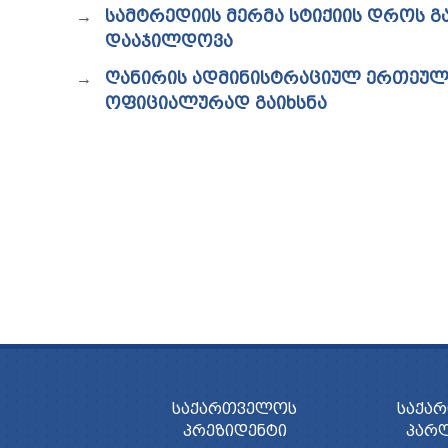
ᲡᲐᲛᲢᲠᲔᲓᲘᲘᲡ ᲛᲔᲠᲛᲐ ᲡᲢᲘᲥᲘᲘᲡ ᲓᲠᲝᲡ 
ᲓᲐᲐᲯᲘᲚᲓᲝᲕᲐ
ᲦᲐᲜᲘᲠᲘᲡ ᲐᲓᲛᲘᲜᲘᲡᲢᲠᲐᲪᲘᲣᲚ ᲔᲠᲗᲔᲣᲚ
ᲝᲤᲘᲪᲘᲐᲚᲣᲠᲐᲓ ᲒᲐᲘᲮᲡᲜᲐ
ᲡᲐᲥᲐᲠᲗᲕᲔᲚᲝᲡ
ᲡᲐᲥᲐ
ᲞᲠᲔᲖᲘᲓᲔᲜᲢᲘ
ᲞᲐᲠ