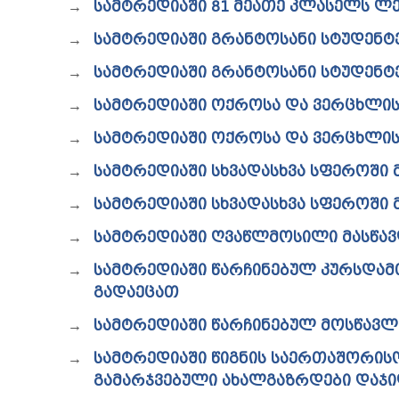
ᲡᲐᲛᲢᲠᲔᲓᲘᲐᲨᲘ 81 ᲛᲔᲐᲗᲔ ᲙᲚᲐᲡᲔᲚᲡ ᲚᲔ
ᲡᲐᲛᲢᲠᲔᲓᲘᲐᲨᲘ ᲒᲠᲐᲜᲢᲝᲡᲐᲜᲘ ᲡᲢᲣᲓᲔᲜᲢ
ᲡᲐᲛᲢᲠᲔᲓᲘᲐᲨᲘ ᲒᲠᲐᲜᲢᲝᲡᲐᲜᲘ ᲡᲢᲣᲓᲔᲜᲢ
ᲡᲐᲛᲢᲠᲔᲓᲘᲐᲨᲘ ᲝᲥᲠᲝᲡᲐ ᲓᲐ ᲕᲔᲠᲪᲮᲚᲘ
ᲡᲐᲛᲢᲠᲔᲓᲘᲐᲨᲘ ᲝᲥᲠᲝᲡᲐ ᲓᲐ ᲕᲔᲠᲪᲮᲚᲘ
ᲡᲐᲛᲢᲠᲔᲓᲘᲐᲨᲘ ᲡᲮᲕᲐᲓᲐᲡᲮᲕᲐ ᲡᲤᲔᲠᲝᲨᲘ
ᲡᲐᲛᲢᲠᲔᲓᲘᲐᲨᲘ ᲡᲮᲕᲐᲓᲐᲡᲮᲕᲐ ᲡᲤᲔᲠᲝᲨᲘ
ᲡᲐᲛᲢᲠᲔᲓᲘᲐᲨᲘ ᲦᲕᲐᲬᲚᲛᲝᲡᲘᲚᲘ ᲛᲐᲡᲬᲐ
ᲡᲐᲛᲢᲠᲔᲓᲘᲐᲨᲘ ᲬᲐᲠᲩᲘᲜᲔᲑᲣᲚ ᲙᲣᲠᲡᲓᲐ
ᲒᲐᲓᲐᲔᲪᲐᲗ
ᲡᲐᲛᲢᲠᲔᲓᲘᲐᲨᲘ ᲬᲐᲠᲩᲘᲜᲔᲑᲣᲚ ᲛᲝᲡᲬᲐᲕᲚ
ᲡᲐᲛᲢᲠᲔᲓᲘᲐᲨᲘ ᲬᲘᲒᲜᲘᲡ ᲡᲐᲔᲠᲗᲐᲨᲝᲠᲘᲡ
ᲒᲐᲛᲐᲠᲯᲕᲔᲑᲣᲚᲘ ᲐᲮᲐᲚᲒᲐᲖᲠᲓᲔᲑᲘ ᲓᲐ