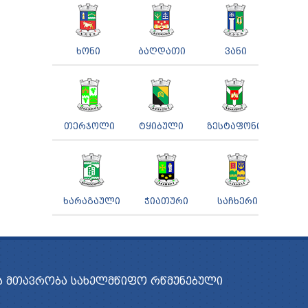
ᲮᲝᲜᲘ
ᲑᲐᲦᲓᲐᲗᲘ
ᲕᲐᲜᲘ
ᲗᲔᲠᲯᲝᲚᲘ
ᲢᲧᲘᲑᲣᲚᲘ
ᲖᲔᲡᲢᲐᲤᲝᲜᲘ
ᲮᲐᲠᲐᲒᲐᲣᲚᲘ
ᲭᲘᲐᲗᲣᲠᲘ
ᲡᲐᲩᲮᲔᲠᲘ
 ᲛᲗᲐᲕᲠᲝᲑᲐ
ᲡᲐᲮᲔᲚᲛᲬᲘᲤᲝ ᲠᲬᲛᲣᲜᲔᲑᲣᲚᲘ