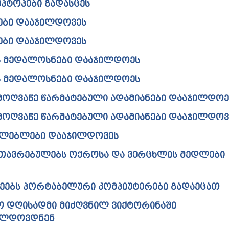
ᲞᲢᲝᲞᲔᲑᲘ ᲒᲐᲓᲐᲡᲪᲔᲡ
ᲔᲑᲘ ᲓᲐᲐᲯᲘᲚᲓᲝᲕᲔᲡ
ᲔᲑᲘ ᲓᲐᲐᲯᲘᲚᲓᲝᲕᲔᲡ
Ს ᲛᲔᲓᲐᲚᲝᲡᲜᲔᲑᲘ ᲓᲐᲐᲯᲘᲚᲓᲝᲔᲡ
Ს ᲛᲔᲓᲐᲚᲝᲡᲜᲔᲑᲘ ᲓᲐᲐᲯᲘᲚᲓᲝᲔᲡ
 ᲛᲝᲦᲕᲐᲬᲔ ᲬᲐᲠᲛᲐᲢᲔᲑᲣᲚᲘ ᲐᲓᲐᲛᲘᲐᲜᲔᲑᲘ ᲓᲐᲐᲯᲘᲚᲓᲝᲔ
 ᲛᲝᲦᲕᲐᲬᲔ ᲬᲐᲠᲛᲐᲢᲔᲑᲣᲚᲘ ᲐᲓᲐᲛᲘᲐᲜᲔᲑᲘ ᲓᲐᲐᲯᲘᲚᲓᲝᲕ
ᲕᲚᲔᲑᲚᲔᲑᲘ ᲓᲐᲐᲯᲘᲚᲓᲝᲕᲔᲡ
ᲛᲗᲐᲕᲠᲔᲑᲣᲚᲔᲑᲡ ᲝᲥᲠᲝᲡᲐ ᲓᲐ ᲕᲔᲠᲪᲮᲚᲘᲡ ᲛᲔᲓᲚᲔᲑᲘ
ᲔᲔᲑᲡ ᲞᲝᲠᲢᲐᲑᲔᲚᲣᲠᲘ ᲙᲝᲛᲞᲘᲣᲢᲔᲠᲔᲑᲘ ᲒᲐᲓᲐᲔᲪᲐᲗ
Ო ᲓᲦᲘᲡᲐᲓᲛᲘ ᲛᲘᲫᲦᲕᲜᲘᲚ ᲕᲘᲥᲢᲝᲠᲘᲜᲐᲨᲘ
ᲯᲘᲚᲓᲝᲕᲓᲜᲔᲜ