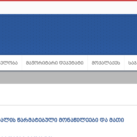
ᲕᲔᲚᲝᲑᲐ
ᲛᲐᲟᲝᲠᲘᲢᲐᲠᲘ ᲓᲔᲞᲣᲢᲐᲢᲘ
ᲛᲝᲥᲐᲚᲐᲥᲔᲡ
ᲡᲐ
ᲕᲐᲚᲘᲡ ᲬᲐᲠᲛᲐᲢᲔᲑᲣᲚᲘ ᲛᲝᲜᲐᲬᲘᲚᲔᲔᲑᲘ ᲓᲐ ᲛᲐᲗᲘ