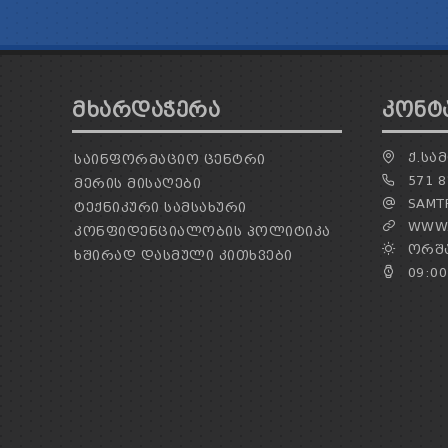
ᲛᲮᲐᲠᲓᲐᲭᲔᲠᲐ
ᲙᲝᲜᲢ
Ქ.ᲡᲐᲛ
ᲡᲐᲘᲜᲤᲝᲠᲛᲐᲪᲘᲝ ᲪᲔᲜᲢᲠᲘ
571 8
ᲛᲔᲠᲘᲡ ᲛᲘᲡᲐᲦᲔᲑᲘ
SAMTR
ᲢᲔᲥᲜᲘᲙᲣᲠᲘ ᲡᲐᲛᲡᲐᲮᲣᲠᲘ
WWW.
ᲙᲝᲜᲤᲘᲓᲔᲜᲪᲘᲐᲚᲝᲑᲘᲡ ᲞᲝᲚᲘᲢᲘᲙᲐ
ᲝᲠᲨᲐ
ᲮᲨᲘᲠᲐᲓ ᲓᲐᲡᲛᲣᲚᲘ ᲙᲘᲗᲮᲕᲔᲑᲘ
09:00