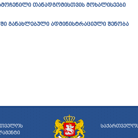
ᲒᲐᲛᲝᲩᲔᲜᲘᲚᲘ ᲗᲐᲜᲐᲓᲒᲝᲛᲘᲡᲗᲕᲘᲡ ᲛᲝᲮᲐᲚᲘᲡᲔᲔᲑᲘ
ᲨᲘ ᲒᲐᲜᲐᲮᲚᲔᲑᲣᲚᲘ ᲐᲓᲛᲘᲜᲘᲡᲢᲠᲐᲪᲘᲣᲚᲘ ᲨᲔᲜᲝᲑᲐ
ᲠᲗᲕᲔᲚᲝᲡ
ᲡᲐᲥᲐᲠᲗᲕᲔᲚᲝᲡ
ᲚᲐᲛᲔᲜᲢᲘ