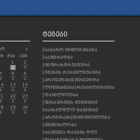
ᲢᲔᲒᲔᲑᲘ
ᲢᲝ
»
ᲡᲐᲯᲐᲠᲝ ᲘᲜᲤᲝᲠᲛᲐᲪᲘᲐ
ᲐᲠ
ᲨᲐᲑ
ᲙᲕᲘ
ᲡᲐᲛᲢᲠᲔᲓᲘᲐ
1
2
ᲘᲜᲤᲠᲐᲡᲢᲠᲣᲥᲢᲣᲠᲐ
1
0
ᲒᲖᲔᲑᲘᲡ ᲠᲔᲐᲑᲘᲚᲘᲢᲐᲪᲘᲐ
7
8
9
0
0
0
ᲞᲠᲝᲔᲥᲢᲔᲑᲘ
ᲨᲔᲮᲕᲔᲓᲠᲐ
14
15
16
ᲦᲝᲜᲘᲡᲫᲘᲔᲑᲐ
ᲠᲔᲐᲑᲘᲚᲘᲢᲐᲪᲘᲐ
0
0
0
ᲓᲐᲯᲘᲚᲓᲝᲔᲑᲐ
21
22
23
0
0
0
ᲤᲔᲮᲑᲣᲠᲗᲘᲡ ᲢᲣᲠᲜᲘᲠᲘ
28
29
30
ᲡᲐᲐᲮᲐᲚᲬᲚᲝ ᲜᲐᲫᲕᲘᲡᲮᲔ
0
0
0
ᲞᲠᲝᲒᲠᲐᲛᲐ
ᲓᲘᲓᲗᲝᲕᲚᲝᲑᲐ
ᲛᲨᲔᲜᲔᲑᲚᲝᲑᲐ
ᲑᲐᲕᲨᲕᲗᲐ ᲓᲐᲪᲕᲘᲡ ᲓᲦᲔ
ᲓᲐᲡᲐᲩᲣᲥᲠᲔᲑᲐ
ᲛᲘᲚᲝᲪᲕᲐ