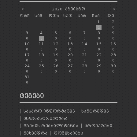
«
2026
ᲐᲒᲕᲘᲡᲢᲝ
»
ᲝᲠᲨ
ᲡᲐᲛ
ᲝᲗᲮ
ᲮᲣᲗ
ᲞᲐᲠ
ᲨᲐᲑ
ᲙᲕᲘ
1
2
1
0
3
4
5
6
7
8
9
0
3
0
0
0
0
0
10
11
12
13
14
15
16
0
0
0
0
0
0
0
17
18
19
20
21
22
23
0
0
0
0
0
0
0
24
25
26
27
28
29
30
0
0
0
0
0
0
0
31
0
ᲢᲔᲒᲔᲑᲘ
ᲡᲐᲯᲐᲠᲝ ᲘᲜᲤᲝᲠᲛᲐᲪᲘᲐ
ᲡᲐᲛᲢᲠᲔᲓᲘᲐ
ᲘᲜᲤᲠᲐᲡᲢᲠᲣᲥᲢᲣᲠᲐ
ᲒᲖᲔᲑᲘᲡ ᲠᲔᲐᲑᲘᲚᲘᲢᲐᲪᲘᲐ
ᲞᲠᲝᲔᲥᲢᲔᲑᲘ
ᲨᲔᲮᲕᲔᲓᲠᲐ
ᲦᲝᲜᲘᲡᲫᲘᲔᲑᲐ