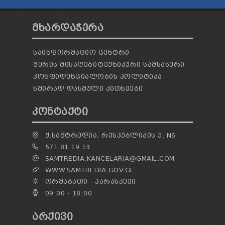
ᲛᲮᲐᲠᲓᲐᲭᲔᲠᲐ
ᲡᲐᲘᲜᲤᲝᲠᲛᲐᲪᲘᲝ ᲪᲔᲜᲢᲠᲘ
ᲛᲔᲠᲘᲡ ᲛᲘᲡᲐᲦᲔᲑᲘ
ᲢᲔᲥᲜᲘᲙᲣᲠᲘ ᲡᲐᲛᲡᲐᲮᲣᲠᲘ
ᲙᲝᲜᲤᲘᲓᲔᲜᲪᲘᲐᲚᲝᲑᲘᲡ ᲞᲝᲚᲘᲢᲘᲙᲐ
ᲮᲨᲘᲠᲐᲓ ᲓᲐᲡᲛᲣᲚᲘ ᲙᲘᲗᲮᲕᲔᲑᲘ
ᲙᲝᲜᲢᲐᲥᲢᲘ
Ქ.ᲡᲐᲛᲢᲠᲔᲓᲘᲐ, ᲠᲔᲡᲞᲣᲑᲚᲘᲙᲘᲡ Ქ. N6
571 81 19 13
SAMTREDIA.KANCELARIA@GMAIL.COM
WWW.SAMTREDIA.GOV.GE
ᲝᲠᲨᲐᲑᲐᲗᲘ - ᲞᲐᲠᲐᲡᲙᲔᲕᲘ
09:00 - 18:00
ᲐᲠᲥᲘᲕᲘ