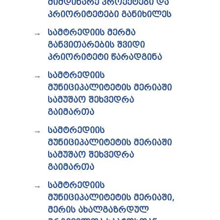
ᲛᲘᲛᲓᲘᲜᲐᲠᲔ ᲞᲠᲝᲔᲥᲢᲔᲑᲘ ᲓᲐ
ᲞᲠᲘᲝᲠᲘᲢᲔᲢᲔᲑᲘ ᲒᲐᲜᲘᲮᲘᲚᲔᲡ
ᲡᲐᲛᲢᲠᲔᲓᲘᲘᲡ ᲛᲔᲠᲛᲐ
ᲒᲐᲜᲕᲘᲗᲐᲠᲔᲑᲘᲡ ᲨᲕᲘᲓᲘ
ᲞᲠᲘᲝᲠᲘᲢᲔᲢᲘ ᲬᲐᲠᲐᲓᲒᲘᲜᲐ
ᲡᲐᲛᲢᲠᲔᲓᲘᲘᲡ
ᲛᲣᲜᲘᲪᲘᲞᲐᲚᲘᲢᲔᲢᲘᲡ ᲛᲔᲠᲘᲐᲨᲘ
ᲡᲐᲛᲣᲨᲐᲝ ᲨᲔᲮᲕᲔᲓᲠᲐ
ᲒᲐᲘᲛᲐᲠᲗᲐ
ᲡᲐᲛᲢᲠᲔᲓᲘᲘᲡ
ᲛᲣᲜᲘᲪᲘᲞᲐᲚᲘᲢᲔᲢᲘᲡ ᲛᲔᲠᲘᲐᲨᲘ
ᲡᲐᲛᲣᲨᲐᲝ ᲨᲔᲮᲕᲔᲓᲠᲐ
ᲒᲐᲘᲛᲐᲠᲗᲐ
ᲡᲐᲛᲢᲠᲔᲓᲘᲘᲡ
ᲛᲣᲜᲘᲪᲘᲞᲐᲚᲘᲢᲔᲢᲘᲡ ᲛᲔᲠᲘᲐᲨᲘ,
ᲛᲔᲠᲘᲡ ᲐᲮᲐᲚᲒᲐᲖᲠᲓᲣᲚ