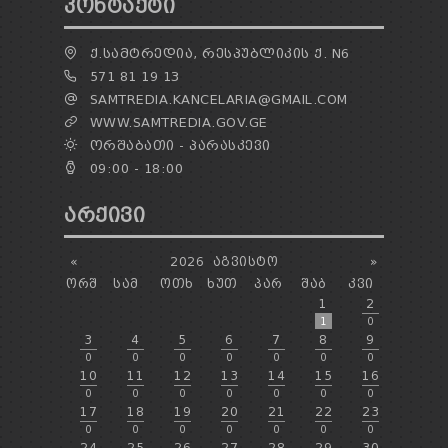
ᲙᲝᲜᲢᲐᲥᲢᲘ
Ქ.ᲡᲐᲛᲢᲠᲔᲓᲘᲐ, ᲠᲔᲡᲞᲣᲑᲚᲘᲙᲘᲡ Ქ. N6
571 81 19 13
SAMTREDIA.KANCELARIA@GMAIL.COM
WWW.SAMTREDIA.GOV.GE
ᲝᲠᲨᲐᲑᲐᲗᲘ - ᲞᲐᲠᲐᲡᲙᲔᲕᲘ
09:00 - 18:00
ᲐᲠᲥᲘᲕᲘ
«
2026
ᲐᲒᲕᲘᲡᲢᲝ
»
ᲝᲠᲨ
ᲡᲐᲛ
ᲝᲗᲮ
ᲮᲣᲗ
ᲞᲐᲠ
ᲨᲐᲑ
ᲙᲕᲘ
1
2
1
0
3
4
5
6
7
8
9
0
0
0
0
0
0
0
10
11
12
13
14
15
16
0
0
0
0
0
0
0
17
18
19
20
21
22
23
0
0
0
0
0
0
0
24
25
26
27
28
29
30