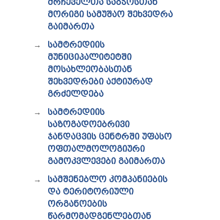
ᲛᲠᲩᲔᲕᲔᲚᲗᲐ ᲡᲐᲑᲭᲝᲡᲗᲐᲜ
ᲛᲝᲠᲘᲒᲘ ᲡᲐᲛᲣᲨᲐᲝ ᲨᲔᲮᲕᲔᲓᲠᲐ
ᲒᲐᲘᲛᲐᲠᲗᲐ
ᲡᲐᲛᲢᲠᲔᲓᲘᲘᲡ
ᲛᲣᲜᲘᲪᲘᲞᲐᲚᲘᲢᲔᲢᲨᲘ
ᲛᲝᲡᲐᲮᲚᲔᲝᲑᲐᲡᲗᲐᲜ
ᲨᲔᲮᲕᲔᲓᲠᲔᲑᲘ ᲐᲥᲢᲘᲣᲠᲐᲓ
ᲒᲠᲫᲔᲚᲓᲔᲑᲐ
ᲡᲐᲛᲢᲠᲔᲓᲘᲘᲡ
ᲡᲐᲖᲝᲒᲐᲓᲝᲔᲑᲠᲘᲕᲘ
ᲯᲐᲜᲓᲐᲪᲕᲘᲡ ᲪᲔᲜᲢᲠᲨᲘ ᲣᲤᲐᲡᲝ
ᲝᲤᲗᲐᲚᲛᲝᲚᲝᲒᲘᲣᲠᲘ
ᲒᲐᲛᲝᲙᲕᲚᲔᲕᲔᲑᲘ ᲒᲐᲘᲛᲐᲠᲗᲐ
ᲡᲐᲛᲨᲔᲜᲔᲑᲚᲝ ᲙᲝᲛᲞᲐᲜᲘᲔᲑᲘᲡ
ᲓᲐ ᲢᲔᲠᲘᲢᲝᲠᲘᲣᲚᲘ
ᲝᲠᲒᲐᲜᲝᲔᲑᲘᲡ
ᲬᲐᲠᲛᲝᲛᲐᲓᲒᲔᲜᲚᲔᲑᲗᲐᲜ