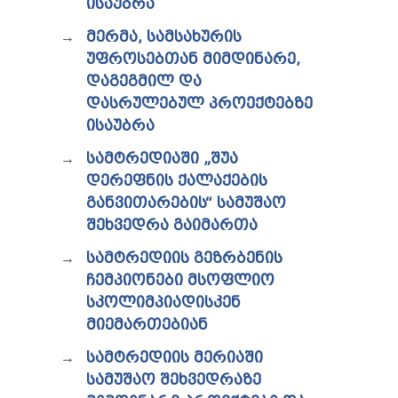
ᲘᲡᲐᲣᲑᲠᲐ
ᲢᲔᲜᲓᲔᲠᲔᲑᲘ
ᲞᲠᲔᲖᲘᲓᲔᲜᲢᲘᲡᲗᲕᲘᲡ ᲓᲐ
ᲛᲔᲠᲛᲐ, ᲡᲐᲛᲡᲐᲮᲣᲠᲘᲡ
ᲞᲐᲠᲚᲐᲛᲔᲜᲢᲘᲡᲗᲕᲘᲡ ᲬᲐᲠᲡᲐᲓᲒᲔᲜᲘ ᲐᲜᲒᲐᲠᲘᲨᲘ
ᲣᲤᲠᲝᲡᲔᲑᲗᲐᲜ ᲛᲘᲛᲓᲘᲜᲐᲠᲔ,
ᲡᲐᲯᲐᲠᲝ ᲘᲜᲤᲝᲠᲛᲐᲪᲘᲘᲡ ᲛᲝᲗᲮᲝᲕᲜᲐ
ᲓᲐᲒᲔᲒᲛᲘᲚ ᲓᲐ
ᲞᲔᲠᲡᲝᲜᲐᲚᲣᲠ ᲛᲝᲜᲐᲪᲔᲛᲗᲐ ᲓᲐᲪᲕᲘᲡ
ᲝᲤᲘᲪᲔᲠᲘ
ᲓᲐᲡᲠᲣᲚᲔᲑᲣᲚ ᲞᲠᲝᲔᲥᲢᲔᲑᲖᲔ
ᲡᲐᲛᲐᲠᲗᲚᲔᲑᲠᲘᲕᲘ ᲒᲐᲓᲐᲬᲧᲕᲔᲢᲘᲚᲔᲑᲔᲑᲘ
ᲘᲡᲐᲣᲑᲠᲐ
ᲒᲐᲡᲐᲩᲘᲕᲠᲔᲑᲘᲡ ᲬᲔᲡᲔᲑᲘ
ᲡᲐᲛᲢᲠᲔᲓᲘᲐᲨᲘ „ᲨᲣᲐ
ᲓᲔᲠᲔᲤᲜᲘᲡ ᲥᲐᲚᲐᲥᲔᲑᲘᲡ
ᲒᲐᲜᲕᲘᲗᲐᲠᲔᲑᲘᲡ“ ᲡᲐᲛᲣᲨᲐᲝ
ᲨᲔᲮᲕᲔᲓᲠᲐ ᲒᲐᲘᲛᲐᲠᲗᲐ
ᲡᲐᲛᲢᲠᲔᲓᲘᲘᲡ ᲒᲔᲖᲠᲑᲔᲜᲘᲡ
ᲩᲔᲛᲞᲘᲝᲜᲔᲑᲘ ᲛᲡᲝᲤᲚᲘᲝ
ᲡᲙᲝᲚᲘᲛᲞᲘᲐᲓᲘᲡᲙᲔᲜ
ᲛᲘᲔᲛᲐᲠᲗᲔᲑᲘᲐᲜ
ᲡᲐᲛᲢᲠᲔᲓᲘᲘᲡ ᲛᲔᲠᲘᲐᲨᲘ
ᲡᲐᲛᲣᲨᲐᲝ ᲨᲔᲮᲕᲔᲓᲠᲐᲖᲔ