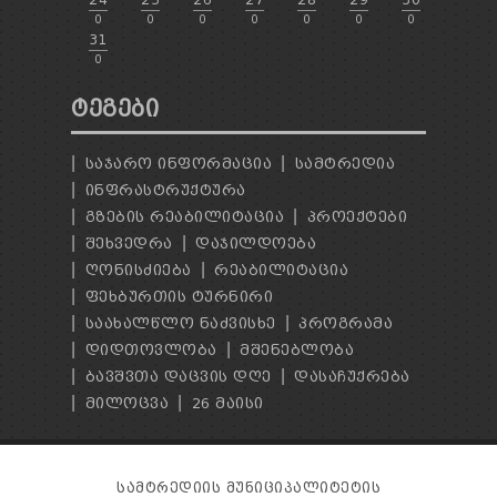
0
0
0
0
0
0
0
31
0
ᲢᲔᲒᲔᲑᲘ
ᲡᲐᲯᲐᲠᲝ ᲘᲜᲤᲝᲠᲛᲐᲪᲘᲐ
ᲡᲐᲛᲢᲠᲔᲓᲘᲐ
ᲘᲜᲤᲠᲐᲡᲢᲠᲣᲥᲢᲣᲠᲐ
ᲒᲖᲔᲑᲘᲡ ᲠᲔᲐᲑᲘᲚᲘᲢᲐᲪᲘᲐ
ᲞᲠᲝᲔᲥᲢᲔᲑᲘ
ᲨᲔᲮᲕᲔᲓᲠᲐ
ᲓᲐᲯᲘᲚᲓᲝᲔᲑᲐ
ᲦᲝᲜᲘᲡᲫᲘᲔᲑᲐ
ᲠᲔᲐᲑᲘᲚᲘᲢᲐᲪᲘᲐ
ᲤᲔᲮᲑᲣᲠᲗᲘᲡ ᲢᲣᲠᲜᲘᲠᲘ
ᲡᲐᲐᲮᲐᲚᲬᲚᲝ ᲜᲐᲫᲕᲘᲡᲮᲔ
ᲞᲠᲝᲒᲠᲐᲛᲐ
ᲓᲘᲓᲗᲝᲕᲚᲝᲑᲐ
ᲛᲨᲔᲜᲔᲑᲚᲝᲑᲐ
ᲑᲐᲕᲨᲕᲗᲐ ᲓᲐᲪᲕᲘᲡ ᲓᲦᲔ
ᲓᲐᲡᲐᲩᲣᲥᲠᲔᲑᲐ
ᲛᲘᲚᲝᲪᲕᲐ
26 ᲛᲐᲘᲡᲘ
ᲡᲐᲛᲢᲠᲔᲓᲘᲘᲡ ᲛᲣᲜᲘᲪᲘᲞᲐᲚᲘᲢᲔᲢᲘᲡ