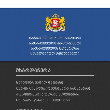
ᲡᲐᲥᲐᲠᲗᲕᲔᲚᲝᲡ ᲞᲠᲔᲖᲘᲓᲔᲜᲢᲘ
ᲡᲐᲥᲐᲠᲗᲕᲔᲚᲝᲡ ᲞᲐᲠᲚᲐᲛᲔᲜᲢᲘ
ᲡᲐᲥᲐᲠᲗᲕᲔᲚᲝᲡ ᲛᲗᲐᲕᲠᲝᲑᲐ
ᲡᲐᲮᲔᲚᲛᲬᲘᲤᲝ ᲠᲬᲛᲣᲜᲔᲑᲣᲚᲘ
ᲛᲮᲐᲠᲓᲐᲭᲔᲠᲐ
ᲡᲐᲘᲜᲤᲝᲠᲛᲐᲪᲘᲝ ᲪᲔᲜᲢᲠᲘ
ᲛᲔᲠᲘᲡ ᲛᲘᲡᲐᲦᲔᲑᲘ
ᲢᲔᲥᲜᲘᲙᲣᲠᲘ ᲡᲐᲛᲡᲐᲮᲣᲠᲘ
ᲙᲝᲜᲤᲘᲓᲔᲜᲪᲘᲐᲚᲝᲑᲘᲡ ᲞᲝᲚᲘᲢᲘᲙᲐ
ᲮᲨᲘᲠᲐᲓ ᲓᲐᲡᲛᲣᲚᲘ ᲙᲘᲗᲮᲕᲔᲑᲘ