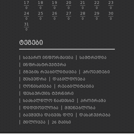
17
18
19
20
21
22
23
0
0
0
0
0
0
0
24
25
26
27
28
29
30
0
0
0
0
0
0
0
31
0
ᲢᲔᲒᲔᲑᲘ
ᲡᲐᲯᲐᲠᲝ ᲘᲜᲤᲝᲠᲛᲐᲪᲘᲐ
ᲡᲐᲛᲢᲠᲔᲓᲘᲐ
ᲘᲜᲤᲠᲐᲡᲢᲠᲣᲥᲢᲣᲠᲐ
ᲒᲖᲔᲑᲘᲡ ᲠᲔᲐᲑᲘᲚᲘᲢᲐᲪᲘᲐ
ᲞᲠᲝᲔᲥᲢᲔᲑᲘ
ᲨᲔᲮᲕᲔᲓᲠᲐ
ᲓᲐᲯᲘᲚᲓᲝᲔᲑᲐ
ᲦᲝᲜᲘᲡᲫᲘᲔᲑᲐ
ᲠᲔᲐᲑᲘᲚᲘᲢᲐᲪᲘᲐ
ᲤᲔᲮᲑᲣᲠᲗᲘᲡ ᲢᲣᲠᲜᲘᲠᲘ
ᲡᲐᲐᲮᲐᲚᲬᲚᲝ ᲜᲐᲫᲕᲘᲡᲮᲔ
ᲞᲠᲝᲒᲠᲐᲛᲐ
ᲓᲘᲓᲗᲝᲕᲚᲝᲑᲐ
ᲛᲨᲔᲜᲔᲑᲚᲝᲑᲐ
ᲑᲐᲕᲨᲕᲗᲐ ᲓᲐᲪᲕᲘᲡ ᲓᲦᲔ
ᲓᲐᲡᲐᲩᲣᲥᲠᲔᲑᲐ
ᲛᲘᲚᲝᲪᲕᲐ
26 ᲛᲐᲘᲡᲘ