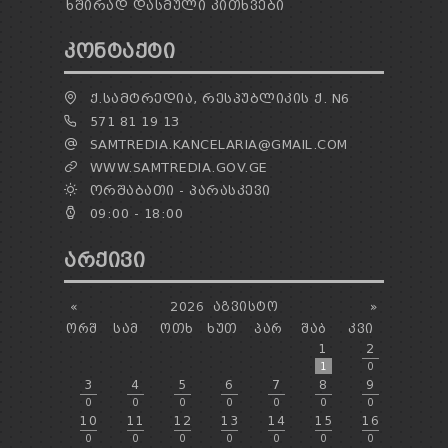
ᲮᲨᲘᲠᲐᲓ ᲓᲐᲡᲛᲣᲚᲘ ᲙᲘᲗᲮᲕᲔᲑᲘ
ᲙᲝᲜᲢᲐᲥᲢᲘ
Ქ.ᲡᲐᲛᲢᲠᲔᲓᲘᲐ, ᲠᲔᲡᲞᲣᲑᲚᲘᲙᲘᲡ Ქ. N6
571 81 19 13
SAMTREDIA.KANCELARIA@GMAIL.COM
WWW.SAMTREDIA.GOV.GE
ᲝᲠᲨᲐᲑᲐᲗᲘ - ᲞᲐᲠᲐᲡᲙᲔᲕᲘ
09:00 - 18:00
ᲐᲠᲥᲘᲕᲘ
«
2026
ᲐᲒᲕᲘᲡᲢᲝ
»
ᲝᲠᲨ
ᲡᲐᲛ
ᲝᲗᲮ
ᲮᲣᲗ
ᲞᲐᲠ
ᲨᲐᲑ
ᲙᲕᲘ
1
2
1
0
3
4
5
6
7
8
9
0
0
0
0
0
0
0
10
11
12
13
14
15
16
0
0
0
0
0
0
0