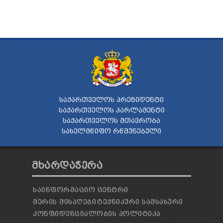
ᲢᲔᲜᲓᲔᲠᲔᲑᲘ
ᲞᲠᲔᲖᲘᲓᲔᲜᲢᲘᲡᲗᲕᲘᲡ ᲓᲐ
ᲞᲐᲠᲚᲐᲛᲔᲜᲢᲘᲡᲗᲕᲘᲡ ᲬᲐᲠᲡᲐᲓᲒᲔᲜᲘ ᲐᲜᲒᲐᲠᲘᲨᲘ
ᲡᲐᲯᲐᲠᲝ ᲘᲜᲤᲝᲠᲛᲐᲪᲘᲘᲡ ᲛᲝᲗᲮᲝᲕᲜᲐ
ᲞᲔᲠᲡᲝᲜᲐᲚᲣᲠ ᲛᲝᲜᲐᲪᲔᲛᲗᲐ ᲓᲐᲪᲕᲘᲡ
ᲝᲤᲘᲪᲔᲠᲘ
ᲡᲐᲛᲐᲠᲗᲚᲔᲑᲠᲘᲕᲘ ᲒᲐᲓᲐᲬᲧᲕᲔᲢᲘᲚᲔᲑᲔᲑᲘ
ᲒᲐᲡᲐᲩᲘᲕᲠᲔᲑᲘᲡ ᲬᲔᲡᲔᲑᲘ
ᲡᲐᲥᲐᲠᲗᲕᲔᲚᲝᲡ ᲞᲠᲔᲖᲘᲓᲔᲜᲢᲘ
ᲡᲐᲥᲐᲠᲗᲕᲔᲚᲝᲡ ᲞᲐᲠᲚᲐᲛᲔᲜᲢᲘ
ᲡᲐᲥᲐᲠᲗᲕᲔᲚᲝᲡ ᲛᲗᲐᲕᲠᲝᲑᲐ
ᲡᲐᲮᲔᲚᲛᲬᲘᲤᲝ ᲠᲬᲛᲣᲜᲔᲑᲣᲚᲘ
ᲛᲮᲐᲠᲓᲐᲭᲔᲠᲐ
ᲡᲐᲘᲜᲤᲝᲠᲛᲐᲪᲘᲝ ᲪᲔᲜᲢᲠᲘ
ᲛᲔᲠᲘᲡ ᲛᲘᲡᲐᲦᲔᲑᲘ
ᲢᲔᲥᲜᲘᲙᲣᲠᲘ ᲡᲐᲛᲡᲐᲮᲣᲠᲘ
ᲙᲝᲜᲤᲘᲓᲔᲜᲪᲘᲐᲚᲝᲑᲘᲡ ᲞᲝᲚᲘᲢᲘᲙᲐ