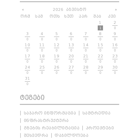
«
2026
ᲐᲒᲕᲘᲡᲢᲝ
»
ᲝᲠᲨ
ᲡᲐᲛ
ᲝᲗᲮ
ᲮᲣᲗ
ᲞᲐᲠ
ᲨᲐᲑ
ᲙᲕᲘ
1
2
1
0
3
4
5
6
7
8
9
0
0
0
0
0
0
0
10
11
12
13
14
15
16
0
0
0
0
0
0
0
17
18
19
20
21
22
23
0
0
0
0
0
0
0
24
25
26
27
28
29
30
0
0
0
0
0
0
0
31
0
ᲢᲔᲒᲔᲑᲘ
ᲡᲐᲯᲐᲠᲝ ᲘᲜᲤᲝᲠᲛᲐᲪᲘᲐ
ᲡᲐᲛᲢᲠᲔᲓᲘᲐ
ᲘᲜᲤᲠᲐᲡᲢᲠᲣᲥᲢᲣᲠᲐ
ᲒᲖᲔᲑᲘᲡ ᲠᲔᲐᲑᲘᲚᲘᲢᲐᲪᲘᲐ
ᲞᲠᲝᲔᲥᲢᲔᲑᲘ
ᲨᲔᲮᲕᲔᲓᲠᲐ
ᲓᲐᲯᲘᲚᲓᲝᲔᲑᲐ