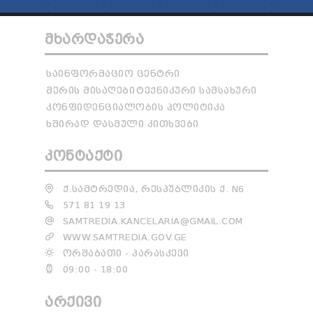
ᲛᲮᲐᲠᲓᲐᲭᲔᲠᲐ
ᲡᲐᲘᲜᲤᲝᲠᲛᲐᲪᲘᲝ ᲪᲔᲜᲢᲠᲘ
ᲛᲔᲠᲘᲡ ᲛᲘᲡᲐᲦᲔᲑᲘ
ᲢᲔᲥᲜᲘᲙᲣᲠᲘ ᲡᲐᲛᲡᲐᲮᲣᲠᲘ
ᲙᲝᲜᲤᲘᲓᲔᲜᲪᲘᲐᲚᲝᲑᲘᲡ ᲞᲝᲚᲘᲢᲘᲙᲐ
ᲮᲨᲘᲠᲐᲓ ᲓᲐᲡᲛᲣᲚᲘ ᲙᲘᲗᲮᲕᲔᲑᲘ
ᲙᲝᲜᲢᲐᲥᲢᲘ
Ქ.ᲡᲐᲛᲢᲠᲔᲓᲘᲐ, ᲠᲔᲡᲞᲣᲑᲚᲘᲙᲘᲡ Ქ. N6
571 81 19 13
SAMTREDIA.KANCELARIA@GMAIL.COM
WWW.SAMTREDIA.GOV.GE
ᲝᲠᲨᲐᲑᲐᲗᲘ - ᲞᲐᲠᲐᲡᲙᲔᲕᲘ
09:00 - 18:00
ᲐᲠᲥᲘᲕᲘ