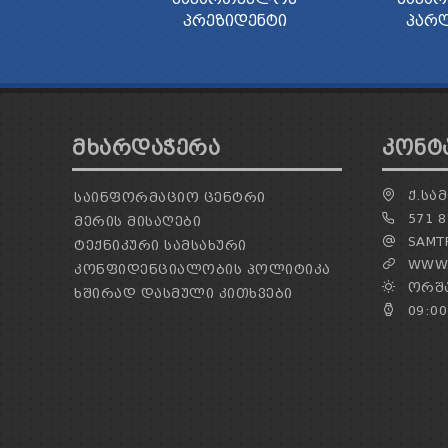
ᲞᲠᲔᲖᲘᲓᲔᲜᲢᲘ
ᲞᲐᲠ
ᲛᲮᲐᲠᲓᲐᲭᲔᲠᲐ
ᲙᲝᲜᲢ
Ქ.ᲡᲐᲛ
ᲡᲐᲘᲜᲤᲝᲠᲛᲐᲪᲘᲝ ᲪᲔᲜᲢᲠᲘ
571 8
ᲛᲔᲠᲘᲡ ᲛᲘᲡᲐᲦᲔᲑᲘ
SAMTR
ᲢᲔᲥᲜᲘᲙᲣᲠᲘ ᲡᲐᲛᲡᲐᲮᲣᲠᲘ
WWW.
ᲙᲝᲜᲤᲘᲓᲔᲜᲪᲘᲐᲚᲝᲑᲘᲡ ᲞᲝᲚᲘᲢᲘᲙᲐ
ᲝᲠᲨᲐ
ᲮᲨᲘᲠᲐᲓ ᲓᲐᲡᲛᲣᲚᲘ ᲙᲘᲗᲮᲕᲔᲑᲘ
09:00