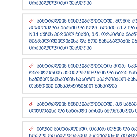
ᲛᲠᲐᲕᲐᲚᲬᲚᲘᲐᲜᲘ ᲨᲔᲡᲧᲘᲓᲕᲐ
ᲡᲐᲛᲢᲠᲔᲓᲘᲘᲡ ᲛᲣᲜᲘᲪᲘᲞᲐᲚᲘᲢᲔᲢᲨᲘ, ᲒᲝᲛᲘᲡ 
ᲙᲝᲙᲝᲨᲔᲚᲐᲡ ᲣᲑᲐᲜᲨᲘ ᲓᲐ ᲡᲝᲤ. ᲒᲝᲛᲨᲘ ᲛᲔ-2 ᲓᲐ Მ
N14 ᲥᲣᲩᲘᲡ ᲞᲘᲠᲕᲔᲚ ᲩᲘᲮᲨᲘ, Ე.Წ. ᲝᲠᲞᲘᲠᲘᲡ ᲣᲑᲐᲜ
ᲛᲔᲒᲠᲔᲚᲘᲨᲕᲘᲚᲔᲑᲘᲡᲐ ᲓᲐ ᲜᲝᲔ ᲛᲐᲜᲯᲒᲐᲚᲐᲫᲘᲡ Უ
ᲛᲠᲐᲕᲐᲚᲬᲚᲘᲐᲜᲘ ᲨᲔᲡᲧᲘᲓᲕᲐ
ᲡᲐᲛᲢᲠᲔᲓᲘᲘᲡ ᲛᲣᲜᲘᲪᲘᲞᲐᲚᲘᲢᲔᲢᲘᲡ ᲛᲘᲔᲠ, ᲡᲙᲕ
ᲢᲔᲠᲘᲢᲝᲠᲘᲘᲡ ᲙᲔᲗᲘᲚᲛᲝᲬᲧᲝᲑᲘᲡ ᲓᲐ ᲒᲐᲠᲔ ᲒᲐᲜᲐ
ᲡᲐᲛᲣᲨᲐᲝᲔᲑᲘᲡᲐᲗᲕᲘᲡ ᲡᲐᲭᲘᲠᲝ ᲡᲐᲞᲠᲝᲔᲥᲢᲝ-ᲡᲐᲮ
ᲗᲐᲜᲛᲓᲔᲕᲘ ᲔᲥᲡᲞᲔᲠᲢᲘᲖᲔᲑᲘᲗ ᲨᲔᲡᲧᲘᲓᲕᲐ
ᲡᲐᲛᲢᲠᲔᲓᲘᲘᲡ ᲛᲣᲜᲘᲪᲘᲞᲐᲚᲘᲢᲔᲢᲨᲘ, Ე.Წ ᲡᲐᲜ
ᲛᲝᲬᲧᲝᲑᲘᲡᲐ ᲓᲐ ᲡᲐᲬᲠᲔᲢᲘ ᲐᲠᲮᲘᲡ ᲐᲛᲝᲬᲛᲔᲜᲓᲘᲡ 
ᲥᲐᲚᲐᲥ ᲡᲐᲛᲢᲠᲔᲓᲘᲐᲨᲘ, ᲗᲐᲛᲐᲠ ᲛᲔᲤᲘᲡ ᲓᲐ Რ
ᲡᲠᲣᲚᲘ ᲠᲔᲐᲑᲘᲚᲘᲢᲐᲪᲘᲘᲡ ᲡᲐᲛᲣᲨᲐᲝᲔᲑᲘᲡ ᲨᲔᲡᲧᲘ