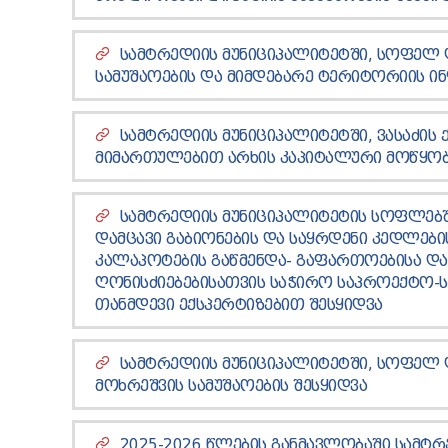
ᲡᲐᲛᲢᲠᲔᲓᲘᲘᲡ ᲛᲣᲜᲘᲪᲘᲞᲐᲚᲘᲢᲔᲢᲨᲘ, ᲡᲝᲤᲔᲚ 
ᲡᲐᲛᲣᲨᲐᲝᲔᲑᲘᲡ ᲓᲐ ᲛᲘᲛᲓᲔᲑᲐᲠᲔ ᲢᲔᲠᲘᲢᲝᲠᲘᲘᲡ Ი
ᲡᲐᲛᲢᲠᲔᲓᲘᲘᲡ ᲛᲣᲜᲘᲪᲘᲞᲐᲚᲘᲢᲔᲢᲨᲘ, ᲕᲐᲡᲐᲫᲘᲡ 
ᲛᲘᲛᲐᲠᲗᲣᲚᲔᲑᲘᲗ ᲐᲠᲮᲘᲡ ᲙᲐᲞᲘᲢᲐᲚᲣᲠᲘ ᲛᲝᲬᲧᲝᲑᲘ
ᲡᲐᲛᲢᲠᲔᲓᲘᲘᲡ ᲛᲣᲜᲘᲪᲘᲞᲐᲚᲘᲢᲔᲢᲘᲡ ᲡᲝᲤᲚᲔᲑᲨᲘ
ᲓᲐᲛᲪᲐᲕᲘ ᲒᲐᲑᲘᲝᲜᲔᲑᲘᲡ ᲓᲐ ᲡᲐᲧᲠᲓᲔᲜᲘ ᲙᲔᲓᲚᲔᲑᲘ
ᲙᲐᲚᲐᲞᲝᲢᲔᲑᲘᲡ ᲒᲐᲬᲛᲔᲜᲓᲐ- ᲒᲐᲤᲐᲠᲗᲝᲔᲑᲘᲡᲐ Დ
ᲦᲝᲜᲘᲡᲫᲘᲔᲑᲔᲑᲘᲡᲐᲗᲕᲘᲡ ᲡᲐᲭᲘᲠᲝ ᲡᲐᲞᲠᲝᲔᲥᲢᲝ-Ს
ᲗᲐᲜᲛᲓᲔᲕᲘ ᲔᲥᲡᲞᲔᲠᲢᲘᲖᲔᲑᲘᲗ ᲨᲔᲡᲧᲘᲓᲕᲐ
ᲡᲐᲛᲢᲠᲔᲓᲘᲘᲡ ᲛᲣᲜᲘᲪᲘᲞᲐᲚᲘᲢᲔᲢᲨᲘ, ᲡᲝᲤᲔᲚ 
ᲛᲝᲮᲠᲔᲨᲕᲘᲡ ᲡᲐᲛᲣᲨᲐᲝᲔᲑᲘᲡ ᲨᲔᲡᲧᲘᲓᲕᲐ
2025-2026 ᲬᲚᲔᲑᲘᲡ ᲒᲐᲜᲛᲐᲕᲚᲝᲑᲐᲨᲘ ᲡᲐᲛᲢ