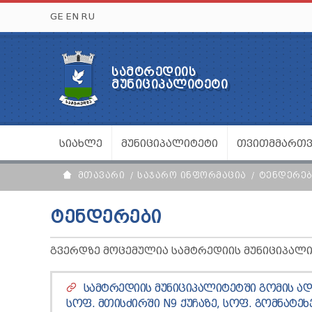
GE
EN
RU
ᲡᲐᲛᲢᲠᲔᲓᲘᲘᲡ
ᲛᲣᲜᲘᲪᲘᲞᲐᲚᲘᲢᲔᲢᲘ
ᲡᲘᲐᲮᲚᲔ
ᲛᲣᲜᲘᲪᲘᲞᲐᲚᲘᲢᲔᲢᲘ
ᲗᲕᲘᲗᲛᲛᲐᲠᲗ
ᲛᲗᲐᲕᲐᲠᲘ
ᲡᲐᲯᲐᲠᲝ ᲘᲜᲤᲝᲠᲛᲐᲪᲘᲐ
ᲢᲔᲜᲓᲔᲠᲔᲑ
ᲢᲔᲜᲓᲔᲠᲔᲑᲘ
ᲒᲕᲔᲠᲓᲖᲔ ᲛᲝᲪᲔᲛᲣᲚᲘᲐ ᲡᲐᲛᲢᲠᲔᲓᲘᲘᲡ ᲛᲣᲜᲘᲪᲘᲞᲐᲚ
ᲡᲐᲛᲢᲠᲔᲓᲘᲘᲡ ᲛᲣᲜᲘᲪᲘᲞᲐᲚᲘᲢᲔᲢᲨᲘ ᲒᲝᲛᲘᲡ Ა
ᲡᲝᲤ. ᲛᲗᲘᲡᲫᲘᲠᲨᲘ N9 ᲥᲣᲩᲐᲖᲔ, ᲡᲝᲤ. ᲒᲝᲛᲜᲐᲢᲔᲮ