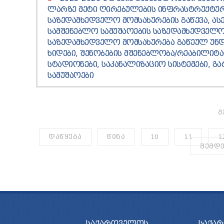
ᲚᲐᲠᲖᲔ ᲛᲔᲢᲘ ᲦᲘᲠᲔᲑᲣᲚᲔᲑᲘᲡ ᲘᲜᲤᲠᲐᲡᲢᲠᲣᲥᲢᲣᲠ
ᲡᲐᲖᲔᲓᲐᲛᲮᲔᲓᲕᲔᲚᲝ ᲛᲝᲛᲡᲐᲮᲣᲠᲔᲑᲘᲡ ᲒᲐᲬᲔᲕᲐ, ᲐᲡ
ᲡᲐᲛᲨᲔᲜᲔᲑᲚᲝ ᲡᲐᲛᲣᲨᲐᲝᲔᲑᲘᲡ ᲡᲐᲖᲔᲓᲐᲛᲮᲔᲓᲕᲔᲚᲝ
ᲡᲐᲖᲔᲓᲐᲛᲮᲔᲓᲕᲔᲚᲝ ᲛᲝᲛᲡᲐᲮᲣᲠᲔᲑᲐ ᲒᲐᲬᲔᲣᲚ ᲣᲜᲓᲐ 
ᲮᲘᲓᲔᲑᲘ, ᲨᲔᲜᲝᲑᲔᲑᲘᲡ ᲛᲨᲔᲜᲔᲑᲚᲝᲑᲐ/ᲠᲔᲐᲑᲘᲚᲘᲢᲐᲪ
ᲡᲢᲐᲓᲘᲝᲜᲔᲑᲘ, ᲡᲐᲙᲐᲜᲐᲚᲘᲖᲐᲪᲘᲝ ᲡᲘᲡᲢᲔᲛᲔᲑᲘ, ᲒᲐ
ᲡᲐᲛᲣᲨᲐᲝᲔᲑᲘ
Გ
ᲓᲐᲬᲧᲔᲑᲐ
ᲬᲘᲜᲐ
10
11
1
ᲨᲔᲛᲓ
ᲡᲐᲥᲐᲠᲗᲕᲔᲚᲝᲡ
ᲡᲐᲥᲐ