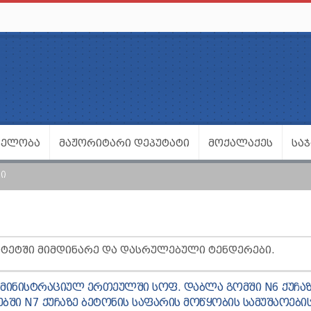
ᲕᲔᲚᲝᲑᲐ
ᲛᲐᲟᲝᲠᲘᲢᲐᲠᲘ ᲓᲔᲞᲣᲢᲐᲢᲘ
ᲛᲝᲥᲐᲚᲐᲥᲔᲡ
ᲡᲐ
Ი
ᲘᲢᲔᲢᲨᲘ ᲛᲘᲛᲓᲘᲜᲐᲠᲔ ᲓᲐ ᲓᲐᲡᲠᲣᲚᲔᲑᲣᲚᲘ ᲢᲔᲜᲓᲔᲠᲔᲑᲘ.
ᲓᲛᲘᲜᲘᲡᲢᲠᲐᲪᲘᲣᲚ ᲔᲠᲗᲔᲣᲚᲨᲘ ᲡᲝᲤ. ᲓᲐᲑᲚᲐ ᲒᲝᲛᲨᲘ N6 ᲥᲣᲩᲐᲖ
ᲔᲑᲨᲘ N7 ᲥᲣᲩᲐᲖᲔ ᲑᲔᲢᲝᲜᲘᲡ ᲡᲐᲤᲐᲠᲘᲡ ᲛᲝᲬᲧᲝᲑᲘᲡ ᲡᲐᲛᲣᲨᲐᲝᲔᲑᲘ