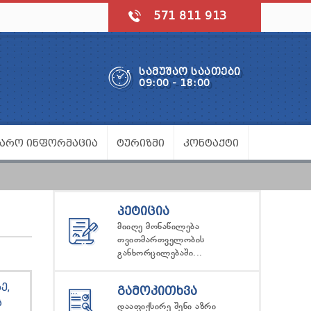
571 811 913
ᲡᲐᲛᲣᲨᲐᲝ ᲡᲐᲐᲗᲔᲑᲘ
09:00 - 18:00
ᲯᲐᲠᲝ ᲘᲜᲤᲝᲠᲛᲐᲪᲘᲐ
ᲢᲣᲠᲘᲖᲛᲘ
ᲙᲝᲜᲢᲐᲥᲢᲘ
ᲞᲔᲢᲘᲪᲘᲐ
მიიღე მონაწილება
თვითმართველობის
განხორცილებაში...
Ე,
ᲒᲐᲛᲝᲙᲘᲗᲮᲕᲐ
Ს
დააფიქსირე შენი აზრი