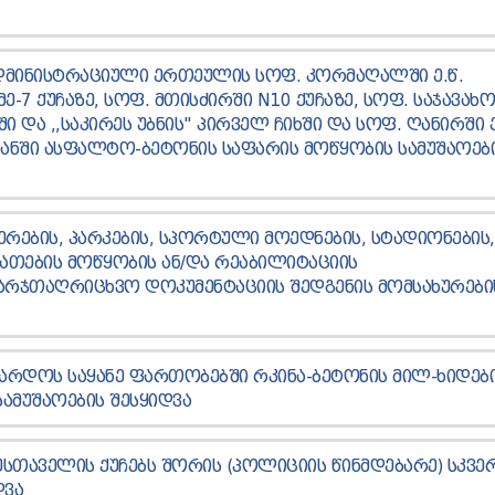
ᲐᲓᲛᲘᲜᲘᲡᲢᲠᲐᲪᲘᲣᲚᲘ ᲔᲠᲗᲔᲣᲚᲘᲡ ᲡᲝᲤ. ᲙᲝᲠᲛᲐᲦᲐᲚᲨᲘ Ე.Წ.
Ე-7 ᲥᲣᲩᲐᲖᲔ, ᲡᲝᲤ. ᲛᲗᲘᲡᲫᲘᲠᲨᲘ N10 ᲥᲣᲩᲐᲖᲔ, ᲡᲝᲤ. ᲡᲐᲯᲐᲕᲐᲮ
ᲨᲘ ᲓᲐ ,,ᲡᲐᲙᲘᲠᲔᲡ ᲣᲑᲜᲘᲡ" ᲞᲘᲠᲕᲔᲚ ᲩᲘᲮᲨᲘ ᲓᲐ ᲡᲝᲤ. ᲦᲐᲜᲘᲠᲨᲘ Ე
ᲑᲐᲜᲨᲘ ᲐᲡᲤᲐᲚᲢᲝ-ᲑᲔᲢᲝᲜᲘᲡ ᲡᲐᲤᲐᲠᲘᲡ ᲛᲝᲬᲧᲝᲑᲘᲡ ᲡᲐᲛᲣᲨᲐᲝᲔᲑ
ᲔᲠᲔᲑᲘᲡ, ᲞᲐᲠᲙᲔᲑᲘᲡ, ᲡᲞᲝᲠᲢᲣᲚᲘ ᲛᲝᲔᲓᲜᲔᲑᲘᲡ, ᲡᲢᲐᲓᲘᲝᲜᲔᲑᲘᲡ,
ᲗᲔᲑᲘᲡ ᲛᲝᲬᲧᲝᲑᲘᲡ ᲐᲜ/ᲓᲐ ᲠᲔᲐᲑᲘᲚᲘᲢᲐᲪᲘᲘᲡ
ᲐᲠᲯᲗᲐᲦᲠᲘᲪᲮᲕᲝ ᲓᲝᲙᲣᲛᲔᲜᲢᲐᲪᲘᲘᲡ ᲨᲔᲓᲒᲔᲜᲘᲡ ᲛᲝᲛᲡᲐᲮᲣᲠᲔᲑᲘ
ᲐᲕᲐᲠᲓᲝᲡ ᲡᲐᲧᲐᲜᲔ ᲤᲐᲠᲗᲝᲑᲔᲑᲨᲘ ᲠᲙᲘᲜᲐ-ᲑᲔᲢᲝᲜᲘᲡ ᲛᲘᲚ-ᲮᲘᲓᲔᲑ
ᲡᲐᲛᲣᲨᲐᲝᲔᲑᲘᲡ ᲨᲔᲡᲧᲘᲓᲕᲐ
ᲣᲡᲗᲐᲕᲔᲚᲘᲡ ᲥᲣᲩᲔᲑᲡ ᲨᲝᲠᲘᲡ (ᲞᲝᲚᲘᲪᲘᲘᲡ ᲬᲘᲜᲛᲓᲔᲑᲐᲠᲔ) ᲡᲙᲕᲔ
ᲓᲕᲐ