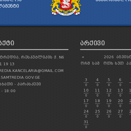
ᲚᲐᲛᲔᲜᲢᲘ
ᲐᲥᲢᲘ
ᲐᲠᲥᲘᲕᲘ
ᲢᲠᲔᲓᲘᲐ, ᲠᲔᲡᲞᲣᲑᲚᲘᲙᲘᲡ Ქ. N6
«
2026
ᲐᲒᲕᲘᲡ
ᲝᲠᲨ
ᲡᲐᲛ
ᲝᲗᲮ
ᲮᲣᲗ
Პ
1 19 13
EDIA.KANCELARIA@GMAIL.COM
SAMTREDIA.GOV.GE
3
4
5
6
ᲑᲐᲗᲘ - ᲞᲐᲠᲐᲡᲙᲔᲕᲘ
0
0
0
0
10
11
12
13
 - 18:00
0
0
0
0
17
18
19
20
0
0
0
0
24
25
26
27
0
0
0
0
31
0