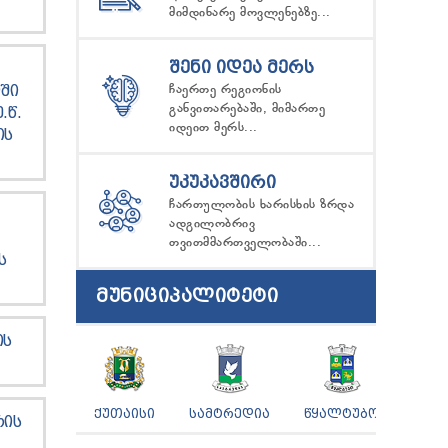
მიმდინარე მოვლენებზე...
ᲨᲔᲜᲘ ᲘᲓᲔᲐ ᲛᲔᲠᲡ
ჩაერთე რეგიონის
ᲝᲨᲘ
განვითარებაში, მიმართე
.Წ.
იდეით მერს...
ᲘᲡ
ᲣᲙᲣᲙᲐᲕᲨᲘᲠᲘ
ჩართულობის ხარისხის ზრდა
ადგილობრივ
თვითმმართველობაში...
Ს
ᲛᲣᲜᲘᲪᲘᲞᲐᲚᲘᲢᲔᲢᲘ
ᲘᲡ
ᲥᲣᲗᲐᲘᲡᲘ
ᲡᲐᲛᲢᲠᲔᲓᲘᲐ
ᲬᲧᲐᲚᲢᲣᲑᲝ
ᲠᲘᲡ