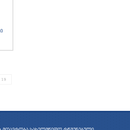
Ი
19
 ᲛᲗᲐᲕᲠᲝᲑᲐ
ᲡᲐᲮᲔᲚᲛᲬᲘᲤᲝ ᲠᲬᲛᲣᲜᲔᲑᲣᲚᲘ