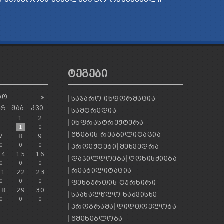
ᲢᲔᲒᲔᲑᲘ
ᲢᲝ
»
ᲡᲐᲯᲐᲠᲝ ᲘᲜᲤᲝᲠᲛᲐᲪᲘᲐ
ᲐᲠ
ᲨᲐᲑ
ᲙᲕᲘ
ᲡᲐᲛᲢᲠᲔᲓᲘᲐ
1
2
ᲘᲜᲤᲠᲐᲡᲢᲠᲣᲥᲢᲣᲠᲐ
1
0
ᲒᲖᲔᲑᲘᲡ ᲠᲔᲐᲑᲘᲚᲘᲢᲐᲪᲘᲐ
7
8
9
0
0
0
ᲞᲠᲝᲔᲥᲢᲔᲑᲘ
ᲨᲔᲮᲕᲔᲓᲠᲐ
14
15
16
ᲓᲐᲯᲘᲚᲓᲝᲔᲑᲐ
ᲦᲝᲜᲘᲡᲫᲘᲔᲑᲐ
0
0
0
ᲠᲔᲐᲑᲘᲚᲘᲢᲐᲪᲘᲐ
21
22
23
0
0
0
ᲤᲔᲮᲑᲣᲠᲗᲘᲡ ᲢᲣᲠᲜᲘᲠᲘ
28
29
30
ᲡᲐᲐᲮᲐᲚᲬᲚᲝ ᲜᲐᲫᲕᲘᲡᲮᲔ
0
0
0
ᲞᲠᲝᲒᲠᲐᲛᲐ
ᲓᲘᲓᲗᲝᲕᲚᲝᲑᲐ
ᲛᲨᲔᲜᲔᲑᲚᲝᲑᲐ