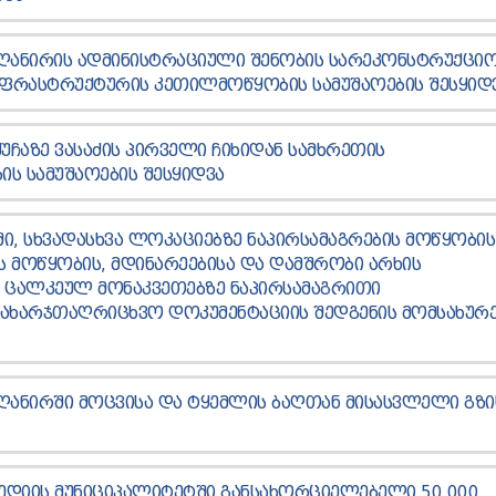
ᲦᲐᲜᲘᲠᲘᲡ ᲐᲓᲛᲘᲜᲘᲡᲢᲠᲐᲪᲘᲣᲚᲘ ᲨᲔᲜᲝᲑᲘᲡ ᲡᲐᲠᲔᲙᲝᲜᲡᲢᲠᲣᲥᲪᲘ
ᲜᲤᲠᲐᲡᲢᲠᲣᲥᲢᲣᲠᲘᲡ ᲙᲔᲗᲘᲚᲛᲝᲬᲧᲝᲑᲘᲡ ᲡᲐᲛᲣᲨᲐᲝᲔᲑᲘᲡ ᲨᲔᲡᲧᲘᲓ
ᲥᲣᲩᲐᲖᲔ ᲕᲐᲡᲐᲫᲘᲡ ᲞᲘᲠᲕᲔᲚᲘ ᲩᲘᲮᲘᲓᲐᲜ ᲡᲐᲛᲮᲠᲔᲗᲘᲡ
Ს ᲡᲐᲛᲣᲨᲐᲝᲔᲑᲘᲡ ᲨᲔᲡᲧᲘᲓᲕᲐ
, ᲡᲮᲕᲐᲓᲐᲡᲮᲕᲐ ᲚᲝᲙᲐᲪᲘᲔᲑᲖᲔ ᲜᲐᲞᲘᲠᲡᲐᲛᲐᲒᲠᲔᲑᲘᲡ ᲛᲝᲬᲧᲝᲑᲘᲡ
Ს ᲛᲝᲬᲧᲝᲑᲘᲡ, ᲛᲓᲘᲜᲐᲠᲔᲔᲑᲘᲡᲐ ᲓᲐ ᲓᲐᲛᲨᲠᲝᲑᲘ ᲐᲠᲮᲘᲡ
Ა ᲪᲐᲚᲙᲔᲣᲚ ᲛᲝᲜᲐᲙᲕᲔᲗᲔᲑᲖᲔ ᲜᲐᲞᲘᲠᲡᲐᲛᲐᲒᲠᲘᲗᲘ
ᲐᲮᲐᲠᲯᲗᲐᲦᲠᲘᲪᲮᲕᲝ ᲓᲝᲙᲣᲛᲔᲜᲢᲐᲪᲘᲘᲡ ᲨᲔᲓᲒᲔᲜᲘᲡ ᲛᲝᲛᲡᲐᲮᲣᲠᲔ
ᲦᲐᲜᲘᲠᲨᲘ ᲛᲝᲪᲕᲘᲡᲐ ᲓᲐ ᲢᲧᲔᲛᲚᲘᲡ ᲑᲐᲦᲗᲐᲜ ᲛᲘᲡᲐᲡᲕᲚᲔᲚᲘ ᲒᲖᲘ
ᲠᲔᲓᲘᲘᲡ ᲛᲣᲜᲘᲪᲘᲞᲐᲚᲘᲢᲔᲢᲨᲘ ᲒᲐᲜᲡᲐᲮᲝᲠᲪᲘᲔᲚᲔᲑᲔᲚᲘ 50 000