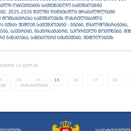
ᲣᲚᲘ ᲝᲑᲘᲔᲥᲢᲔᲑᲘᲡ ᲡᲐᲛᲨᲔᲜᲔᲑᲚᲝ ᲡᲐᲛᲣᲨᲐᲝᲔᲑᲖᲔ
ᲔᲕᲔ, 2025-2026 ᲬᲔᲚᲨᲘ ᲓᲐᲬᲧᲔᲑᲣᲚᲘ ᲛᲠᲐᲕᲐᲚᲬᲚᲘᲐᲜᲘ
 ᲛᲝᲛᲡᲐᲮᲣᲠᲔᲑᲐ ᲡᲐᲛᲣᲨᲐᲝᲔᲑᲘᲡ ᲓᲐᲡᲠᲣᲚᲔᲑᲐᲛᲓᲔ.
ᲘᲥᲜᲐᲡ ᲨᲔᲛᲓᲔᲒ ᲡᲐᲛᲣᲨᲐᲝᲔᲑᲖᲔ : ᲒᲖᲔᲑᲘ, ᲬᲧᲐᲚᲛᲝᲛᲐᲠᲐᲒᲔᲑᲐ,
ᲘᲐ, ᲡᲙᲕᲔᲠᲔᲑᲘ, ᲜᲐᲞᲘᲠᲡᲐᲛᲐᲒᲠᲘ, ᲡᲞᲝᲠᲢᲣᲚᲘ ᲛᲝᲔᲓᲜᲔᲑᲘ; ᲛᲘᲜ
ᲠᲔ ᲒᲐᲜᲐᲗᲔᲑᲐ; ᲡᲐᲜᲘᲐᲦᲕᲠᲔ ᲡᲘᲡᲢᲔᲛᲔᲑᲘ; ᲨᲔᲛᲝᲦᲝᲑᲕᲘᲡ
ᲕᲔᲠᲓᲘ 15 ᲡᲣᲚ 46
2
13
14
15
16
17
18
ᲔᲒᲘ
ᲓᲐᲡᲠᲣᲚᲔᲑᲐ
ᲠᲗᲕᲔᲚᲝᲡ
ᲡᲐᲥᲐᲠᲗᲕᲔᲚᲝᲡ