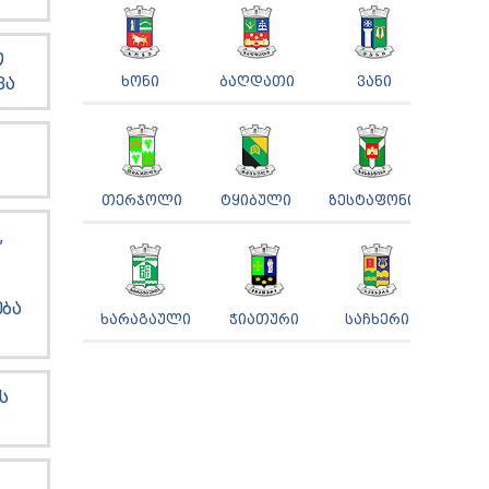
Ო
ᲮᲝᲜᲘ
ᲑᲐᲦᲓᲐᲗᲘ
ᲕᲐᲜᲘ
ᲕᲐ
ᲗᲔᲠᲯᲝᲚᲘ
ᲢᲧᲘᲑᲣᲚᲘ
ᲖᲔᲡᲢᲐᲤᲝᲜᲘ
,
ᲑᲐ
ᲮᲐᲠᲐᲒᲐᲣᲚᲘ
ᲭᲘᲐᲗᲣᲠᲘ
ᲡᲐᲩᲮᲔᲠᲘ
Ს