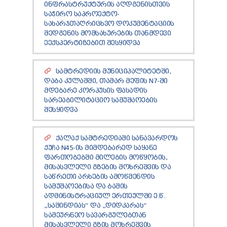
ᲘᲜᲤᲠᲐᲡᲢᲠᲣᲥᲢᲣᲠᲘᲡ ᲐᲦᲓᲒᲔᲜᲘᲡᲗᲕᲘᲡ
ᲡᲐᲭᲘᲠᲝ ᲡᲐᲞᲠᲝᲔᲥᲢᲝ-
ᲡᲐᲮᲐᲠᲯᲗᲐᲦᲠᲘᲪᲮᲕᲝ ᲓᲝᲙᲣᲛᲔᲜᲢᲐᲪᲘᲘᲡ
ᲨᲔᲓᲒᲔᲜᲘᲡ ᲛᲝᲛᲡᲐᲮᲣᲠᲔᲑᲘᲡ ᲗᲐᲜᲛᲓᲔᲕᲘ
ᲔᲔᲥᲡᲞᲔᲠᲢᲘᲖᲔᲑᲘᲗ ᲨᲔᲡᲧᲘᲓᲕᲐ
ᲡᲐᲛᲢᲠᲔᲓᲘᲘᲡ ᲛᲣᲜᲘᲪᲘᲞᲐᲚᲘᲢᲔᲢᲨᲘ,
ᲓᲐᲑᲐ ᲙᲣᲚᲐᲨᲨᲘ, ᲗᲐᲛᲐᲠ ᲛᲔᲤᲘᲡ N7-ᲨᲘ
ᲛᲓᲔᲑᲐᲠᲔ ᲙᲝᲠᲞᲣᲡᲘᲡ ᲤᲐᲡᲐᲓᲘᲡ
ᲡᲐᲠᲔᲐᲑᲘᲚᲘᲢᲐᲪᲘᲝ ᲡᲐᲛᲣᲨᲐᲝᲔᲑᲘᲡ
ᲨᲔᲡᲧᲘᲓᲕᲐ
ᲥᲐᲚᲐᲥ ᲡᲐᲛᲢᲠᲔᲓᲘᲐᲨᲘ ᲡᲐᲜᲐᲕᲐᲠᲓᲝᲡ
ᲥᲣᲩᲐ N45-ᲘᲡ ᲛᲘᲛᲓᲔᲑᲐᲠᲔᲓ ᲡᲐᲧᲐᲜᲔ
ᲤᲐᲠᲗᲝᲑᲔᲑᲨᲘ ᲛᲘᲚᲔᲑᲘᲡ ᲛᲝᲬᲧᲝᲑᲘᲡ,
ᲛᲘᲡᲐᲡᲕᲚᲔᲚᲘ ᲒᲖᲔᲑᲘᲡ ᲛᲝᲮᲠᲔᲨᲕᲘᲡ ᲓᲐ
ᲡᲐᲬᲠᲔᲗᲘ ᲐᲠᲮᲔᲑᲘᲡ ᲐᲛᲝᲬᲛᲔᲜᲓᲘᲡ
ᲡᲐᲛᲣᲨᲐᲝᲔᲑᲘᲡᲐ ᲓᲐ ᲑᲐᲨᲘᲡ
ᲐᲓᲛᲘᲜᲘᲡᲢᲠᲐᲪᲘᲣᲚ ᲔᲠᲗᲔᲣᲚᲨᲘ Ე.Წ.
„ᲡᲐᲨᲘᲜᲓᲘᲐᲡ“ ᲓᲐ „ᲓᲘᲓᲙᲐᲠᲐᲡ“
ᲡᲐᲛᲔᲣᲠᲜᲔᲝ ᲡᲐᲕᲐᲠᲒᲣᲚᲔᲑᲗᲐᲜ
ᲛᲘᲡᲐᲡᲕᲚᲔᲚᲘ ᲒᲖᲘᲡ ᲛᲝᲮᲠᲔᲨᲕᲘᲡ