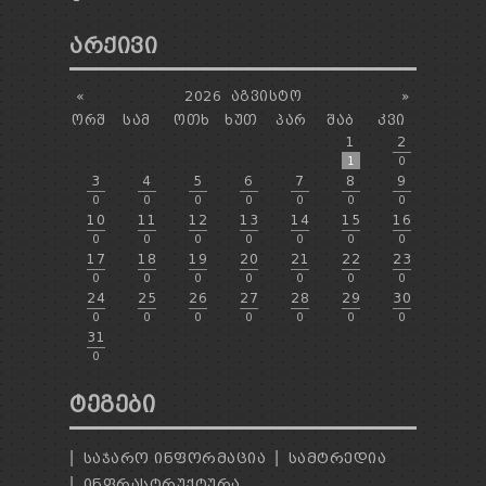
ᲐᲠᲥᲘᲕᲘ
«
2026
ᲐᲒᲕᲘᲡᲢᲝ
»
ᲝᲠᲨ
ᲡᲐᲛ
ᲝᲗᲮ
ᲮᲣᲗ
ᲞᲐᲠ
ᲨᲐᲑ
ᲙᲕᲘ
1
2
1
0
3
4
5
6
7
8
9
0
0
0
0
0
0
0
10
11
12
13
14
15
16
0
0
0
0
0
0
0
17
18
19
20
21
22
23
0
0
0
0
0
0
0
24
25
26
27
28
29
30
0
0
0
0
0
0
0
31
0
ᲢᲔᲒᲔᲑᲘ
ᲡᲐᲯᲐᲠᲝ ᲘᲜᲤᲝᲠᲛᲐᲪᲘᲐ
ᲡᲐᲛᲢᲠᲔᲓᲘᲐ
ᲘᲜᲤᲠᲐᲡᲢᲠᲣᲥᲢᲣᲠᲐ