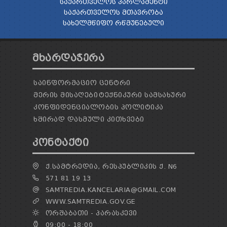
ᲡᲐᲥᲐᲠᲗᲕᲔᲚᲝᲡ ᲞᲐᲠᲚᲐᲛᲔᲜᲢᲘ
ᲡᲐᲥᲐᲠᲗᲕᲔᲚᲝᲡ ᲛᲗᲐᲕᲠᲝᲑᲐ
ᲡᲐᲮᲔᲚᲛᲬᲘᲤᲝ ᲠᲬᲛᲣᲜᲔᲑᲣᲚᲘ
ᲛᲮᲐᲠᲓᲐᲭᲔᲠᲐ
ᲡᲐᲘᲜᲤᲝᲠᲛᲐᲪᲘᲝ ᲪᲔᲜᲢᲠᲘ
ᲛᲔᲠᲘᲡ ᲛᲘᲡᲐᲦᲔᲑᲘ
ᲢᲔᲥᲜᲘᲙᲣᲠᲘ ᲡᲐᲛᲡᲐᲮᲣᲠᲘ
ᲙᲝᲜᲤᲘᲓᲔᲜᲪᲘᲐᲚᲝᲑᲘᲡ ᲞᲝᲚᲘᲢᲘᲙᲐ
ᲮᲨᲘᲠᲐᲓ ᲓᲐᲡᲛᲣᲚᲘ ᲙᲘᲗᲮᲕᲔᲑᲘ
ᲙᲝᲜᲢᲐᲥᲢᲘ
Ქ.ᲡᲐᲛᲢᲠᲔᲓᲘᲐ, ᲠᲔᲡᲞᲣᲑᲚᲘᲙᲘᲡ Ქ. N6
571 81 19 13
SAMTREDIA.KANCELARIA@GMAIL.COM
WWW.SAMTREDIA.GOV.GE
ᲝᲠᲨᲐᲑᲐᲗᲘ - ᲞᲐᲠᲐᲡᲙᲔᲕᲘ
09:00 - 18:00