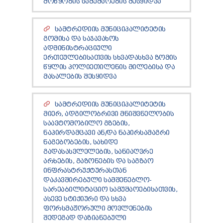
ᲛᲝᲬᲧᲝᲑᲘᲡ ᲡᲐᲛᲣᲨᲐᲝᲔᲑᲘᲡ ᲨᲔᲡᲧᲘᲓᲕᲐ
ᲡᲐᲛᲢᲠᲔᲓᲘᲘᲡ ᲛᲣᲜᲘᲪᲘᲞᲐᲚᲘᲢᲔᲢᲘᲡ
ᲒᲝᲛᲘᲡᲐ ᲓᲐ ᲡᲐᲯᲐᲕᲐᲮᲝᲡ
ᲐᲓᲛᲘᲜᲘᲡᲢᲠᲐᲪᲘᲣᲚᲘ
ᲔᲠᲗᲔᲣᲚᲔᲑᲘᲡᲐᲗᲕᲘᲡ ᲡᲮᲕᲐᲓᲐᲡᲮᲕᲐ ᲖᲝᲛᲘᲡ
ᲬᲧᲚᲘᲡ ᲞᲝᲚᲘᲔᲗᲘᲚᲔᲜᲘᲡ ᲛᲘᲚᲔᲑᲘᲡᲐ ᲓᲐ
ᲛᲐᲡᲐᲚᲔᲑᲘᲡ ᲨᲔᲡᲧᲘᲓᲕᲐ
ᲡᲐᲛᲢᲠᲔᲓᲘᲘᲡ ᲛᲣᲜᲘᲪᲘᲞᲐᲚᲘᲢᲔᲢᲘᲡ
ᲛᲘᲔᲠ, ᲐᲓᲒᲘᲚᲝᲑᲠᲘᲕᲘ ᲛᲜᲘᲨᲕᲜᲔᲚᲝᲑᲘᲡ
ᲡᲐᲐᲕᲢᲝᲛᲝᲑᲘᲚᲝ ᲒᲖᲔᲑᲘᲡ,
ᲜᲐᲞᲘᲠᲓᲐᲛᲪᲐᲕᲘ ᲐᲜ/ᲓᲐ ᲜᲐᲞᲘᲠᲡᲐᲛᲐᲒᲠᲘ
ᲜᲐᲒᲔᲑᲝᲑᲔᲑᲘᲡ, ᲡᲐᲮᲘᲓᲔ
ᲒᲐᲓᲐᲡᲐᲡᲕᲚᲔᲚᲔᲑᲘᲡ, ᲡᲐᲜᲘᲐᲦᲕᲠᲔ
ᲐᲠᲮᲔᲑᲘᲡ, ᲒᲐᲖᲝᲜᲔᲑᲘᲡ ᲓᲐ ᲡᲐᲒᲖᲐᲝ
ᲘᲜᲤᲠᲐᲡᲢᲠᲣᲥᲢᲣᲠᲐᲡᲗᲐᲜ
ᲓᲐᲙᲐᲕᲨᲘᲠᲔᲑᲣᲚᲘ ᲡᲐᲛᲨᲔᲜᲔᲑᲚᲝ-
ᲡᲐᲠᲔᲐᲑᲘᲚᲘᲢᲐᲪᲘᲝ ᲡᲐᲛᲣᲨᲐᲝᲔᲑᲘᲡᲐᲗᲕᲘᲡ,
ᲐᲡᲔᲕᲔ ᲡᲢᲘᲥᲘᲣᲠᲘ ᲓᲐ ᲡᲮᲕᲐ
ᲤᲝᲠᲡᲛᲐᲟᲝᲠᲣᲚᲘ ᲛᲝᲕᲚᲔᲜᲔᲑᲘᲡ
ᲨᲔᲓᲔᲒᲐᲓ ᲓᲐᲖᲘᲐᲜᲔᲑᲣᲚᲘ