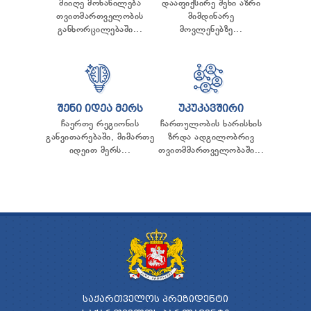
მიიღე მონაწილება
დააფიქსირე შენი აზრი
თვითმართველობის
მიმდინარე
განხორცილებაში...
მოვლენებზე...
ᲨᲔᲜᲘ ᲘᲓᲔᲐ ᲛᲔᲠᲡ
ᲣᲙᲣᲙᲐᲕᲨᲘᲠᲘ
ჩაერთე რეგიონის
ჩართულობის ხარისხის
განვითარებაში, მიმართე
ზრდა ადგილობრივ
იდეით მერს...
თვითმმართველობაში...
ᲡᲐᲥᲐᲠᲗᲕᲔᲚᲝᲡ ᲞᲠᲔᲖᲘᲓᲔᲜᲢᲘ