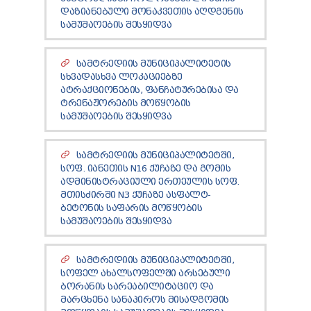
ᲢᲔᲜᲓᲔᲠᲔᲑᲘ
ᲓᲐᲖᲘᲐᲜᲔᲑᲣᲚᲘ ᲛᲝᲜᲐᲙᲕᲔᲗᲘᲡ ᲐᲦᲓᲒᲔᲜᲘᲡ
ᲞᲠᲔᲖᲘᲓᲔᲜᲢᲘᲡᲗᲕᲘᲡ ᲓᲐ
ᲡᲐᲛᲣᲨᲐᲝᲔᲑᲘᲡ ᲨᲔᲡᲧᲘᲓᲕᲐ
ᲞᲐᲠᲚᲐᲛᲔᲜᲢᲘᲡᲗᲕᲘᲡ ᲬᲐᲠᲡᲐᲓᲒᲔᲜᲘ ᲐᲜᲒᲐᲠᲘᲨᲘ
ᲡᲐᲯᲐᲠᲝ ᲘᲜᲤᲝᲠᲛᲐᲪᲘᲘᲡ ᲛᲝᲗᲮᲝᲕᲜᲐ
ᲡᲐᲛᲢᲠᲔᲓᲘᲘᲡ ᲛᲣᲜᲘᲪᲘᲞᲐᲚᲘᲢᲔᲢᲘᲡ
ᲞᲔᲠᲡᲝᲜᲐᲚᲣᲠ ᲛᲝᲜᲐᲪᲔᲛᲗᲐ ᲓᲐᲪᲕᲘᲡ
ᲡᲮᲕᲐᲓᲐᲡᲮᲕᲐ ᲚᲝᲙᲐᲪᲘᲔᲑᲖᲔ
ᲝᲤᲘᲪᲔᲠᲘ
ᲐᲢᲠᲐᲥᲪᲘᲝᲜᲔᲑᲘᲡ, ᲤᲐᲜᲩᲐᲢᲣᲠᲔᲑᲘᲡᲐ ᲓᲐ
ᲡᲐᲛᲐᲠᲗᲚᲔᲑᲠᲘᲕᲘ ᲒᲐᲓᲐᲬᲧᲕᲔᲢᲘᲚᲔᲑᲔᲑᲘ
ᲢᲠᲔᲜᲐᲟᲝᲠᲔᲑᲘᲡ ᲛᲝᲬᲧᲝᲑᲘᲡ
ᲒᲐᲡᲐᲩᲘᲕᲠᲔᲑᲘᲡ ᲬᲔᲡᲔᲑᲘ
ᲡᲐᲛᲣᲨᲐᲝᲔᲑᲘᲡ ᲨᲔᲡᲧᲘᲓᲕᲐ
ᲡᲐᲛᲢᲠᲔᲓᲘᲘᲡ ᲛᲣᲜᲘᲪᲘᲞᲐᲚᲘᲢᲔᲢᲨᲘ,
ᲡᲝᲤ. ᲘᲐᲜᲔᲗᲘᲡ N16 ᲥᲣᲩᲐᲖᲔ ᲓᲐ ᲒᲝᲛᲘᲡ
ᲐᲓᲛᲘᲜᲘᲡᲢᲠᲐᲪᲘᲣᲚᲘ ᲔᲠᲗᲔᲣᲚᲘᲡ ᲡᲝᲤ.
ᲛᲗᲘᲡᲫᲘᲠᲨᲘ N3 ᲥᲣᲩᲐᲖᲔ ᲐᲡᲤᲐᲚᲢ-
ᲑᲔᲢᲝᲜᲘᲡ ᲡᲐᲤᲐᲠᲘᲡ ᲛᲝᲬᲧᲝᲑᲘᲡ
ᲡᲐᲛᲣᲨᲐᲝᲔᲑᲘᲡ ᲨᲔᲡᲧᲘᲓᲕᲐ
ᲡᲐᲛᲢᲠᲔᲓᲘᲘᲡ ᲛᲣᲜᲘᲪᲘᲞᲐᲚᲘᲢᲔᲢᲨᲘ,
ᲡᲝᲤᲔᲚ ᲐᲮᲐᲚᲡᲝᲤᲔᲚᲨᲘ ᲐᲠᲡᲔᲑᲣᲚᲘ
ᲑᲝᲠᲐᲜᲘᲡ ᲡᲐᲠᲔᲐᲑᲘᲚᲘᲢᲐᲪᲘᲝ ᲓᲐ
ᲛᲐᲠᲪᲮᲔᲜᲐ ᲡᲐᲜᲐᲞᲘᲠᲝᲡ ᲛᲘᲡᲐᲓᲒᲝᲛᲘᲡ