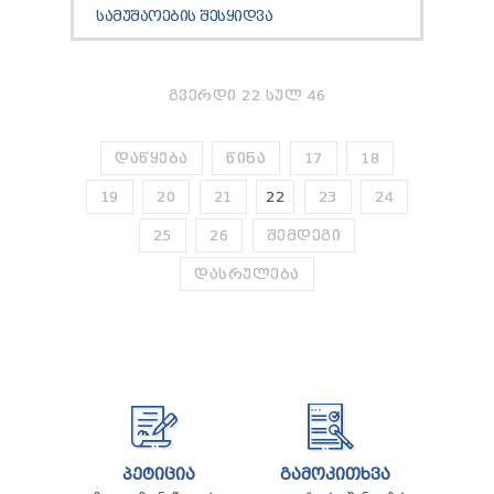
ᲡᲐᲛᲣᲨᲐᲝᲔᲑᲘᲡ ᲨᲔᲡᲧᲘᲓᲕᲐ
ᲒᲕᲔᲠᲓᲘ 22 ᲡᲣᲚ 46
ᲓᲐᲬᲧᲔᲑᲐ
ᲬᲘᲜᲐ
17
18
19
20
21
22
23
24
25
26
ᲨᲔᲛᲓᲔᲒᲘ
ᲓᲐᲡᲠᲣᲚᲔᲑᲐ
ᲞᲔᲢᲘᲪᲘᲐ
ᲒᲐᲛᲝᲙᲘᲗᲮᲕᲐ