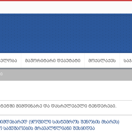
ᲕᲔᲚᲝᲑᲐ
ᲛᲐᲟᲝᲠᲘᲢᲐᲠᲘ ᲓᲔᲞᲣᲢᲐᲢᲘ
ᲛᲝᲥᲐᲚᲐᲥᲔᲡ
ᲡᲐ
Ი
ᲘᲢᲔᲢᲨᲘ ᲛᲘᲛᲓᲘᲜᲐᲠᲔ ᲓᲐ ᲓᲐᲡᲠᲣᲚᲔᲑᲣᲚᲘ ᲢᲔᲜᲓᲔᲠᲔᲑᲘ.
Ს ᲛᲘᲛᲓᲔᲑᲐᲠᲔᲓ (ᲧᲝᲤᲘᲚᲘ ᲡᲐᲡᲢᲣᲛᲠᲝᲡ ᲨᲔᲜᲝᲑᲘᲡ ᲛᲮᲐᲠᲔᲡ)
 ᲡᲐᲛᲣᲨᲐᲝᲔᲑᲘᲡ ᲛᲠᲐᲕᲐᲚᲬᲚᲘᲐᲜᲘ ᲨᲔᲡᲧᲘᲓᲕᲐ