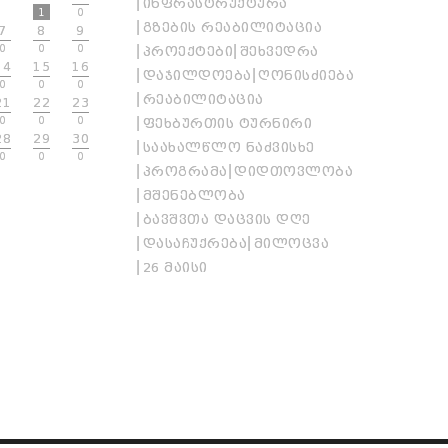
ᲘᲜᲤᲠᲐᲡᲢᲠᲣᲥᲢᲣᲠᲐ
1
0
ᲒᲖᲔᲑᲘᲡ ᲠᲔᲐᲑᲘᲚᲘᲢᲐᲪᲘᲐ
7
8
9
0
0
0
ᲞᲠᲝᲔᲥᲢᲔᲑᲘ
ᲨᲔᲮᲕᲔᲓᲠᲐ
14
15
16
ᲓᲐᲯᲘᲚᲓᲝᲔᲑᲐ
ᲦᲝᲜᲘᲡᲫᲘᲔᲑᲐ
0
0
0
ᲠᲔᲐᲑᲘᲚᲘᲢᲐᲪᲘᲐ
21
22
23
0
0
0
ᲤᲔᲮᲑᲣᲠᲗᲘᲡ ᲢᲣᲠᲜᲘᲠᲘ
28
29
30
ᲡᲐᲐᲮᲐᲚᲬᲚᲝ ᲜᲐᲫᲕᲘᲡᲮᲔ
0
0
0
ᲞᲠᲝᲒᲠᲐᲛᲐ
ᲓᲘᲓᲗᲝᲕᲚᲝᲑᲐ
ᲛᲨᲔᲜᲔᲑᲚᲝᲑᲐ
ᲑᲐᲕᲨᲕᲗᲐ ᲓᲐᲪᲕᲘᲡ ᲓᲦᲔ
ᲓᲐᲡᲐᲩᲣᲥᲠᲔᲑᲐ
ᲛᲘᲚᲝᲪᲕᲐ
26 ᲛᲐᲘᲡᲘ