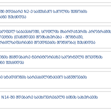
-ᲨᲘ ᲛᲓᲔᲑᲐᲠᲔ N2-Ე ᲡᲐᲛᲣᲡᲘᲙᲝ ᲡᲙᲝᲚᲘᲡ ᲨᲔᲜᲝᲑᲘᲡ
ᲐᲜᲘ ᲨᲔᲡᲧᲘᲓᲕᲐ
 ᲡᲝᲤᲔᲚ ᲡᲐᲯᲐᲕᲐᲮᲝᲨᲘ, ᲡᲝᲤᲚᲘᲡ ᲛᲮᲐᲠᲓᲐᲭᲔᲠᲘᲡ ᲞᲠᲝᲒᲠᲐᲛᲘ
ᲥᲢᲘᲡ (ᲗᲐᲜᲛᲓᲔᲕᲘ ᲛᲝᲛᲡᲐᲮᲣᲠᲔᲑᲐ - ᲛᲝᲜᲢᲐᲟᲘ,
ᲠᲑᲘᲚᲡᲐᲤᲐᲠᲘᲐᲜᲘ ᲛᲝᲔᲓᲜᲔᲑᲘᲡ ᲛᲝᲬᲧᲝᲑᲐ) ᲨᲔᲡᲧᲘᲓᲕᲐ
ᲑᲘᲜᲘᲡ ᲛᲘᲛᲓᲔᲑᲐᲠᲔ ᲢᲔᲠᲘᲢᲝᲠᲘᲐᲖᲔ ᲡᲞᲝᲠᲢᲣᲚᲘ ᲛᲝᲔᲓᲜᲘᲡ
ᲜᲘ ᲨᲔᲡᲧᲘᲓᲕᲐ
ᲘᲜᲘ ᲡᲢᲐᲓᲘᲝᲜᲘᲡ ᲡᲐᲠᲔᲐᲑᲘᲚᲘᲢᲐᲪᲘᲝ ᲡᲐᲛᲣᲨᲝᲔᲑᲘᲡ
ᲓᲐ N14-ᲨᲘ ᲛᲓᲔᲑᲐᲠᲔ ᲡᲐᲪᲮᲝᲕᲠᲔᲑᲔᲚᲘ ᲑᲘᲜᲘᲡ ᲡᲐᲮᲣᲠᲐᲕᲘᲡ