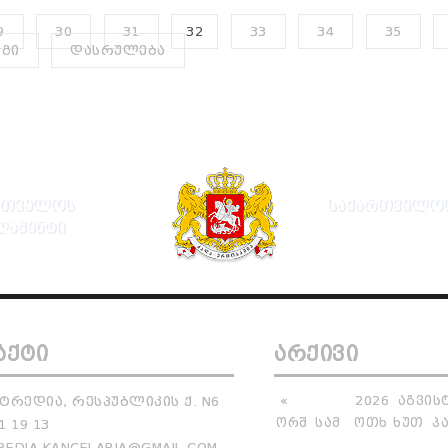
9
30
31
32
33
34
35
ᲔᲒᲘ
ᲓᲐᲡᲠᲣᲚᲔᲑᲐ
ᲠᲗᲕᲔᲚᲝᲡ
ᲡᲐᲥᲐᲠᲗᲕᲔᲚᲝᲡ
ᲚᲐᲛᲔᲜᲢᲘ
ᲐᲥᲢᲘ
ᲐᲠᲥᲘᲕᲘ
ᲢᲠᲔᲓᲘᲐ, ᲠᲔᲡᲞᲣᲑᲚᲘᲙᲘᲡ Ქ. N6
«
2026
ᲐᲒᲕᲘᲡ
ᲝᲠᲨ
ᲡᲐᲛ
ᲝᲗᲮ
ᲮᲣᲗ
Პ
1 19 13
EDIA.KANCELARIA@GMAIL.COM