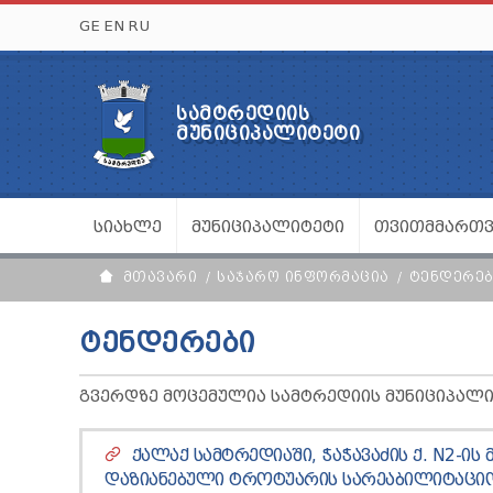
GE
EN
RU
ᲡᲐᲛᲢᲠᲔᲓᲘᲘᲡ
ᲛᲣᲜᲘᲪᲘᲞᲐᲚᲘᲢᲔᲢᲘ
ᲡᲘᲐᲮᲚᲔ
ᲛᲣᲜᲘᲪᲘᲞᲐᲚᲘᲢᲔᲢᲘ
ᲗᲕᲘᲗᲛᲛᲐᲠᲗ
ᲛᲗᲐᲕᲐᲠᲘ
ᲡᲐᲯᲐᲠᲝ ᲘᲜᲤᲝᲠᲛᲐᲪᲘᲐ
ᲢᲔᲜᲓᲔᲠᲔᲑ
ᲢᲔᲜᲓᲔᲠᲔᲑᲘ
ᲒᲕᲔᲠᲓᲖᲔ ᲛᲝᲪᲔᲛᲣᲚᲘᲐ ᲡᲐᲛᲢᲠᲔᲓᲘᲘᲡ ᲛᲣᲜᲘᲪᲘᲞᲐᲚ
ᲥᲐᲚᲐᲥ ᲡᲐᲛᲢᲠᲔᲓᲘᲐᲨᲘ, ᲭᲐᲭᲐᲕᲐᲫᲘᲡ Ქ. N2-Ი
ᲓᲐᲖᲘᲐᲜᲔᲑᲣᲚᲘ ᲢᲠᲝᲢᲣᲐᲠᲘᲡ ᲡᲐᲠᲔᲐᲑᲘᲚᲘᲢᲐᲪᲘᲝ