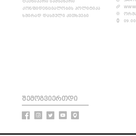
ᲢᲔᲥᲜᲘᲙᲣᲠᲘ ᲡᲐᲛᲡᲐᲮᲣᲠᲘ
WWW.
ᲙᲝᲜᲤᲘᲓᲔᲜᲪᲘᲐᲚᲝᲑᲘᲡ ᲞᲝᲚᲘᲢᲘᲙᲐ
ᲝᲠᲨᲐ
ᲮᲨᲘᲠᲐᲓ ᲓᲐᲡᲛᲣᲚᲘ ᲙᲘᲗᲮᲕᲔᲑᲘ
09:00
ᲨᲔᲛᲝᲒᲕᲘᲔᲠᲗᲓᲘ