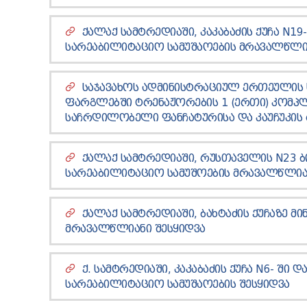
ᲥᲐᲚᲐᲥ ᲡᲐᲛᲢᲠᲔᲓᲘᲐᲨᲘ, ᲙᲐᲙᲐᲑᲐᲫᲘᲡ ᲥᲣᲩᲐ N19
ᲡᲐᲠᲔᲐᲑᲘᲚᲘᲢᲐᲪᲘᲝ ᲡᲐᲛᲣᲨᲐᲝᲔᲑᲘᲡ ᲛᲠᲐᲕᲐᲚᲬᲚᲘ
ᲡᲐᲯᲐᲕᲐᲮᲝᲡ ᲐᲓᲛᲘᲜᲘᲡᲢᲠᲐᲪᲘᲣᲚ ᲔᲠᲗᲔᲣᲚᲘᲡ
ᲤᲐᲠᲒᲚᲔᲑᲨᲘ ᲢᲠᲔᲜᲐᲟᲝᲠᲔᲑᲘᲡ 1 (ᲔᲠᲗᲘ) ᲙᲝᲛᲞᲚᲔ
ᲡᲐᲩᲠᲓᲘᲚᲝᲑᲔᲚᲘ ᲤᲐᲜᲩᲐᲢᲣᲠᲘᲡᲐ ᲓᲐ ᲙᲐᲣᲩᲣᲙᲘᲡ 
ᲥᲐᲚᲐᲥ ᲡᲐᲛᲢᲠᲔᲓᲘᲐᲨᲘ, ᲠᲣᲡᲗᲐᲕᲔᲚᲘᲡ N23 
ᲡᲐᲠᲔᲐᲑᲘᲚᲘᲢᲐᲪᲘᲝ ᲡᲐᲛᲣᲨᲝᲔᲑᲘᲡ ᲛᲠᲐᲕᲐᲚᲬᲚᲘᲐ
ᲥᲐᲚᲐᲥ ᲡᲐᲛᲢᲠᲔᲓᲘᲐᲨᲘ, ᲑᲐᲮᲢᲐᲫᲘᲡ ᲥᲣᲩᲐᲖᲔ Მ
ᲛᲠᲐᲕᲐᲚᲬᲚᲘᲐᲜᲘ ᲨᲔᲡᲧᲘᲓᲕᲐ
Ქ. ᲡᲐᲛᲢᲠᲔᲓᲘᲐᲨᲘ, ᲙᲐᲙᲐᲑᲐᲫᲘᲡ ᲥᲣᲩᲐ N6- ᲨᲘ 
ᲡᲐᲠᲔᲐᲑᲘᲚᲘᲢᲐᲪᲘᲝ ᲡᲐᲛᲣᲨᲐᲝᲔᲑᲘᲡ ᲨᲔᲡᲧᲘᲓᲕᲐ