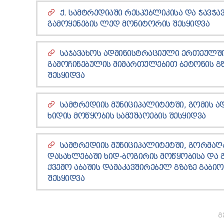
Ქ. ᲡᲐᲛᲢᲠᲔᲓᲘᲐᲨᲘ ᲠᲔᲡᲞᲣᲑᲚᲘᲙᲘᲡᲐ ᲓᲐ ᲭᲐᲕᲭᲐᲕ
ᲒᲐᲛᲝᲧᲔᲜᲔᲑᲘᲡ ᲚᲔᲓ ᲛᲝᲜᲘᲢᲝᲠᲘᲡ ᲨᲔᲡᲧᲘᲓᲕᲐ
ᲡᲐᲯᲐᲕᲐᲮᲝᲡ ᲐᲓᲛᲘᲜᲘᲡᲢᲠᲐᲪᲘᲣᲚᲘ ᲔᲠᲗᲔᲣᲚᲨ
ᲒᲐᲛᲝᲩᲘᲜᲔᲑᲣᲚᲘᲡ ᲛᲘᲛᲐᲠᲗᲣᲚᲔᲑᲘᲗ ᲑᲔᲢᲝᲜᲘᲡ ᲒᲖᲘ
ᲨᲔᲡᲧᲘᲓᲕᲐ
ᲡᲐᲛᲢᲠᲔᲓᲘᲘᲡ ᲛᲣᲜᲘᲪᲘᲞᲐᲚᲘᲢᲔᲢᲨᲘ, ᲒᲝᲛᲘᲡ ᲐᲓ
ᲮᲘᲓᲘᲡ ᲛᲝᲬᲧᲝᲑᲘᲡ ᲡᲐᲛᲣᲨᲐᲝᲔᲑᲘᲡ ᲨᲔᲡᲧᲘᲓᲕᲐ
ᲡᲐᲛᲢᲠᲔᲓᲘᲘᲡ ᲛᲣᲜᲘᲪᲘᲞᲐᲚᲘᲢᲔᲢᲨᲘ, ᲒᲝᲠᲛᲐ
ᲓᲐᲡᲐᲮᲚᲔᲑᲐᲨᲘ ᲮᲘᲓ-ᲑᲝᲒᲘᲠᲘᲡ ᲛᲝᲬᲧᲝᲑᲘᲡᲐ ᲓᲐ 
ᲥᲕᲔᲛᲝ ᲐᲑᲐᲨᲘᲡ ᲓᲐᲛᲐᲙᲐᲕᲨᲘᲠᲔᲑᲔᲚ ᲒᲖᲐᲖᲔ ᲒᲐᲑᲘᲝ
ᲨᲔᲡᲧᲘᲓᲕᲐ
Გ