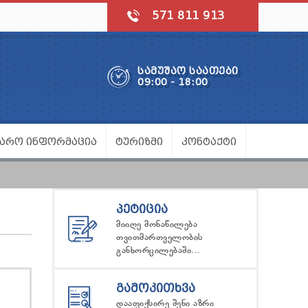
571 811 913
ᲡᲐᲛᲣᲨᲐᲝ ᲡᲐᲐᲗᲔᲑᲘ
09:00 - 18:00
ᲯᲐᲠᲝ ᲘᲜᲤᲝᲠᲛᲐᲪᲘᲐ
ᲢᲣᲠᲘᲖᲛᲘ
ᲙᲝᲜᲢᲐᲥᲢᲘ
ᲞᲔᲢᲘᲪᲘᲐ
მიიღე მონაწილება
თვითმართველობის
განხორცილებაში...
ᲒᲐᲛᲝᲙᲘᲗᲮᲕᲐ
დააფიქსირე შენი აზრი