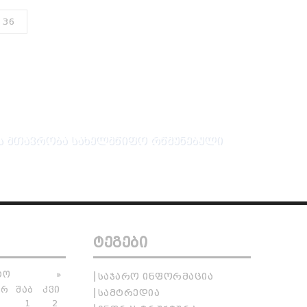
36
 ᲛᲗᲐᲕᲠᲝᲑᲐ
ᲡᲐᲮᲔᲚᲛᲬᲘᲤᲝ ᲠᲬᲛᲣᲜᲔᲑᲣᲚᲘ
ᲢᲔᲒᲔᲑᲘ
ᲢᲝ
»
ᲡᲐᲯᲐᲠᲝ ᲘᲜᲤᲝᲠᲛᲐᲪᲘᲐ
ᲐᲠ
ᲨᲐᲑ
ᲙᲕᲘ
ᲡᲐᲛᲢᲠᲔᲓᲘᲐ
1
2