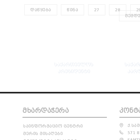
ᲓᲐᲬᲧᲔᲑᲐ
ᲬᲘᲜᲐ
27
28
2
ᲨᲔᲛᲓ
ᲡᲐᲥᲐᲠᲗᲕᲔᲚᲝᲡ
ᲡᲐᲥᲐ
ᲞᲠᲔᲖᲘᲓᲔᲜᲢᲘ
ᲞᲐᲠ
ᲛᲮᲐᲠᲓᲐᲭᲔᲠᲐ
ᲙᲝᲜᲢ
Ქ.ᲡᲐᲛ
ᲡᲐᲘᲜᲤᲝᲠᲛᲐᲪᲘᲝ ᲪᲔᲜᲢᲠᲘ
571 8
ᲛᲔᲠᲘᲡ ᲛᲘᲡᲐᲦᲔᲑᲘ
SAMTR