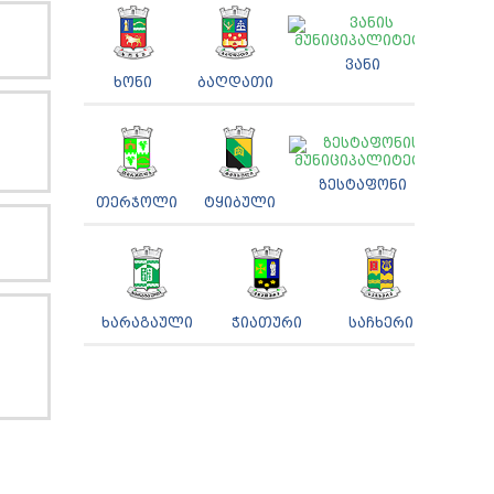
ᲕᲐᲜᲘ
ᲮᲝᲜᲘ
ᲑᲐᲦᲓᲐᲗᲘ
ᲖᲔᲡᲢᲐᲤᲝᲜᲘ
ᲗᲔᲠᲯᲝᲚᲘ
ᲢᲧᲘᲑᲣᲚᲘ
ᲮᲐᲠᲐᲒᲐᲣᲚᲘ
ᲭᲘᲐᲗᲣᲠᲘ
ᲡᲐᲩᲮᲔᲠᲘ