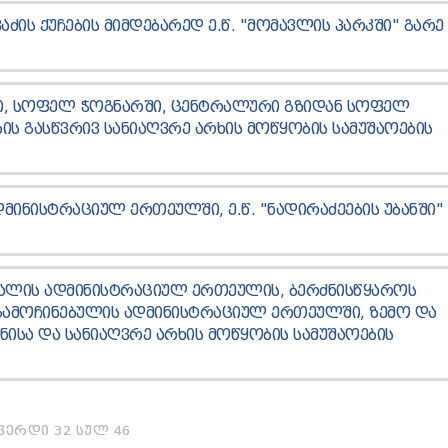
ᲐᲫᲘᲡ ᲥᲣᲩᲔᲑᲘᲡ ᲛᲘᲛᲓᲔᲑᲐᲠᲔᲓ Ე.Წ. "ᲛᲝᲛᲐᲕᲚᲘᲡ ᲞᲐᲠᲙᲨᲘ" ᲒᲐᲠᲔ
Ი, ᲡᲝᲤᲔᲚ ᲭᲝᲒᲜᲐᲠᲨᲘ, ᲪᲔᲜᲢᲠᲐᲚᲣᲠᲘ ᲒᲖᲘᲓᲐᲜ ᲡᲝᲤᲔᲚ
Ს ᲒᲐᲡᲬᲕᲠᲘᲕ ᲡᲐᲜᲘᲐᲦᲕᲠᲔ ᲐᲠᲮᲘᲡ ᲛᲝᲬᲧᲝᲑᲘᲡ ᲡᲐᲛᲣᲨᲐᲝᲔᲑᲘᲡ
ᲛᲘᲜᲘᲡᲢᲠᲐᲪᲘᲣᲚ ᲔᲠᲗᲔᲣᲚᲨᲘ, Ე.Წ. "ᲜᲐᲓᲘᲠᲐᲫᲔᲔᲑᲘᲡ ᲣᲑᲐᲜᲨᲘ"
ᲦᲐᲚᲘᲡ ᲐᲓᲛᲘᲜᲘᲡᲢᲠᲐᲪᲘᲣᲚ ᲔᲠᲗᲔᲣᲚᲘᲡ, ᲑᲔᲠᲫᲜᲘᲡᲬᲧᲐᲠᲝᲡ
ᲒᲐᲛᲝᲩᲘᲜᲔᲑᲣᲚᲘᲡ ᲐᲓᲛᲘᲜᲘᲡᲢᲠᲐᲪᲘᲣᲚ ᲔᲠᲗᲔᲣᲚᲨᲘ, ᲖᲔᲛᲝ ᲓᲐ
ᲜᲘᲡᲐ ᲓᲐ ᲡᲐᲜᲘᲐᲦᲕᲠᲔ ᲐᲠᲮᲘᲡ ᲛᲝᲬᲧᲝᲑᲘᲡ ᲡᲐᲛᲣᲨᲐᲝᲔᲑᲘᲡ
ᲕᲔᲠᲓᲘ 32 ᲡᲣᲚ 46