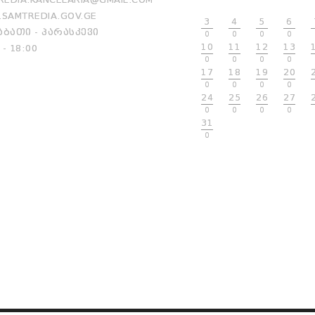
SAMTREDIA.GOV.GE
3
4
5
6
ᲑᲐᲗᲘ - ᲞᲐᲠᲐᲡᲙᲔᲕᲘ
0
0
0
0
10
11
12
13
 - 18:00
0
0
0
0
17
18
19
20
0
0
0
0
24
25
26
27
0
0
0
0
31
0