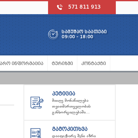
571 811 913
ᲡᲐᲛᲣᲨᲐᲝ ᲡᲐᲐᲗᲔᲑᲘ
09:00 - 18:00
ᲯᲐᲠᲝ ᲘᲜᲤᲝᲠᲛᲐᲪᲘᲐ
ᲢᲣᲠᲘᲖᲛᲘ
ᲙᲝᲜᲢᲐᲥᲢᲘ
ᲞᲔᲢᲘᲪᲘᲐ
მიიღე მონაწილება
თვითმართველობის
განხორცილებაში...
ᲒᲐᲛᲝᲙᲘᲗᲮᲕᲐ
დააფიქსირე შენი აზრი