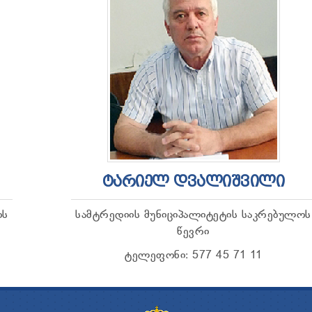
ᲢᲐᲠᲘᲔᲚ ᲓᲕᲐᲚᲘᲨᲕᲘᲚᲘ
ოს
სამტრედიის მუნიციპალიტეტის საკრებულოს
წევრი
ტელეფონი: 577 45 71 11