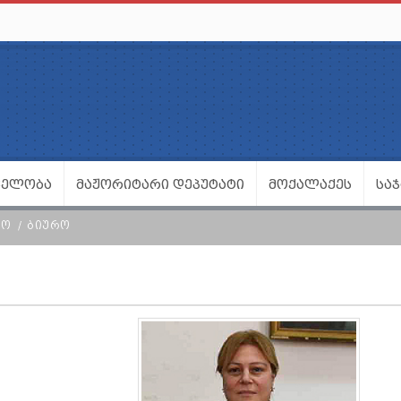
ᲕᲔᲚᲝᲑᲐ
ᲛᲐᲟᲝᲠᲘᲢᲐᲠᲘ ᲓᲔᲞᲣᲢᲐᲢᲘ
ᲛᲝᲥᲐᲚᲐᲥᲔᲡ
ᲡᲐ
ᲚᲝ
ᲑᲘᲣᲠᲝ