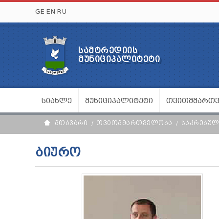
GE
EN
RU
ᲡᲐᲛᲢᲠᲔᲓᲘᲘᲡ
ᲛᲣᲜᲘᲪᲘᲞᲐᲚᲘᲢᲔᲢᲘ
ᲡᲘᲐᲮᲚᲔ
ᲛᲣᲜᲘᲪᲘᲞᲐᲚᲘᲢᲔᲢᲘ
ᲗᲕᲘᲗᲛᲛᲐᲠᲗ
ᲛᲗᲐᲕᲐᲠᲘ
ᲗᲕᲘᲗᲛᲛᲐᲠᲗᲕᲔᲚᲝᲑᲐ
ᲡᲐᲙᲠᲔᲑᲣ
ᲑᲘᲣᲠᲝ