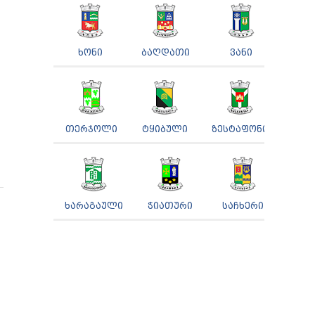
ᲮᲝᲜᲘ
ᲑᲐᲦᲓᲐᲗᲘ
ᲕᲐᲜᲘ
ᲗᲔᲠᲯᲝᲚᲘ
ᲢᲧᲘᲑᲣᲚᲘ
ᲖᲔᲡᲢᲐᲤᲝᲜᲘ
ᲮᲐᲠᲐᲒᲐᲣᲚᲘ
ᲭᲘᲐᲗᲣᲠᲘ
ᲡᲐᲩᲮᲔᲠᲘ