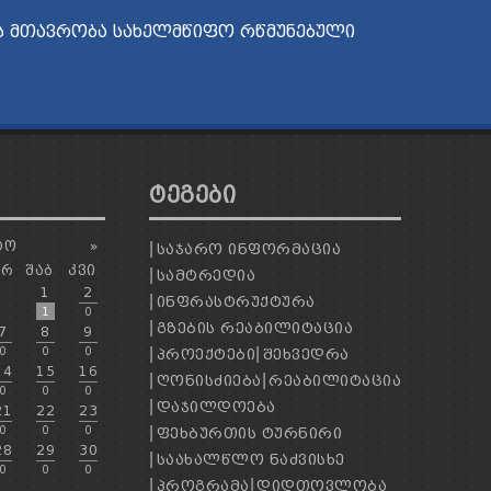
 ᲛᲗᲐᲕᲠᲝᲑᲐ
ᲡᲐᲮᲔᲚᲛᲬᲘᲤᲝ ᲠᲬᲛᲣᲜᲔᲑᲣᲚᲘ
ᲢᲔᲒᲔᲑᲘ
ᲢᲝ
»
ᲡᲐᲯᲐᲠᲝ ᲘᲜᲤᲝᲠᲛᲐᲪᲘᲐ
ᲐᲠ
ᲨᲐᲑ
ᲙᲕᲘ
ᲡᲐᲛᲢᲠᲔᲓᲘᲐ
1
2
ᲘᲜᲤᲠᲐᲡᲢᲠᲣᲥᲢᲣᲠᲐ
1
0
ᲒᲖᲔᲑᲘᲡ ᲠᲔᲐᲑᲘᲚᲘᲢᲐᲪᲘᲐ
7
8
9
0
0
0
ᲞᲠᲝᲔᲥᲢᲔᲑᲘ
ᲨᲔᲮᲕᲔᲓᲠᲐ
14
15
16
ᲦᲝᲜᲘᲡᲫᲘᲔᲑᲐ
ᲠᲔᲐᲑᲘᲚᲘᲢᲐᲪᲘᲐ
0
0
0
ᲓᲐᲯᲘᲚᲓᲝᲔᲑᲐ
21
22
23
0
0
0
ᲤᲔᲮᲑᲣᲠᲗᲘᲡ ᲢᲣᲠᲜᲘᲠᲘ
28
29
30
ᲡᲐᲐᲮᲐᲚᲬᲚᲝ ᲜᲐᲫᲕᲘᲡᲮᲔ
0
0
0
ᲞᲠᲝᲒᲠᲐᲛᲐ
ᲓᲘᲓᲗᲝᲕᲚᲝᲑᲐ