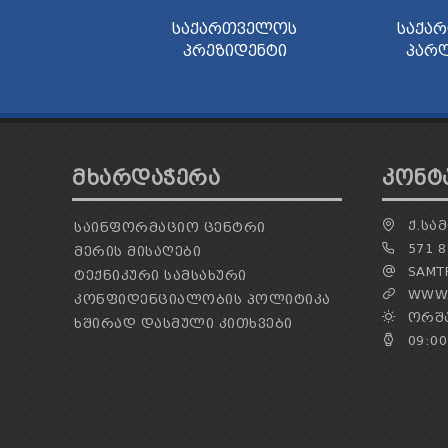
ᲡᲐᲥᲐᲠᲗᲕᲔᲚᲝᲡ
ᲡᲐᲥᲐ
ᲞᲠᲔᲖᲘᲓᲔᲜᲢᲘ
ᲞᲐᲠ
ᲛᲮᲐᲠᲓᲐᲭᲔᲠᲐ
ᲙᲝᲜᲢ
Ქ.ᲡᲐᲛ
ᲡᲐᲘᲜᲤᲝᲠᲛᲐᲪᲘᲝ ᲪᲔᲜᲢᲠᲘ
571 8
ᲛᲔᲠᲘᲡ ᲛᲘᲡᲐᲦᲔᲑᲘ
SAMTR
ᲢᲔᲥᲜᲘᲙᲣᲠᲘ ᲡᲐᲛᲡᲐᲮᲣᲠᲘ
WWW.
ᲙᲝᲜᲤᲘᲓᲔᲜᲪᲘᲐᲚᲝᲑᲘᲡ ᲞᲝᲚᲘᲢᲘᲙᲐ
ᲝᲠᲨᲐ
ᲮᲨᲘᲠᲐᲓ ᲓᲐᲡᲛᲣᲚᲘ ᲙᲘᲗᲮᲕᲔᲑᲘ
09:00