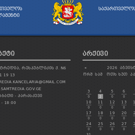
ᲠᲗᲕᲔᲚᲝᲡ
ᲡᲐᲥᲐᲠᲗᲕᲔᲚᲝᲡ
ᲚᲐᲛᲔᲜᲢᲘ
ᲐᲥᲢᲘ
ᲐᲠᲥᲘᲕᲘ
ᲢᲠᲔᲓᲘᲐ, ᲠᲔᲡᲞᲣᲑᲚᲘᲙᲘᲡ Ქ. N6
«
2026
ᲐᲒᲕᲘᲡ
ᲝᲠᲨ
ᲡᲐᲛ
ᲝᲗᲮ
ᲮᲣᲗ
Პ
1 19 13
EDIA.KANCELARIA@GMAIL.COM
SAMTREDIA.GOV.GE
3
4
5
6
ᲑᲐᲗᲘ - ᲞᲐᲠᲐᲡᲙᲔᲕᲘ
0
2
0
0
10
11
12
13
 - 18:00
0
0
0
0
17
18
19
20
0
0
0
0
24
25
26
27
0
0
0
0
31