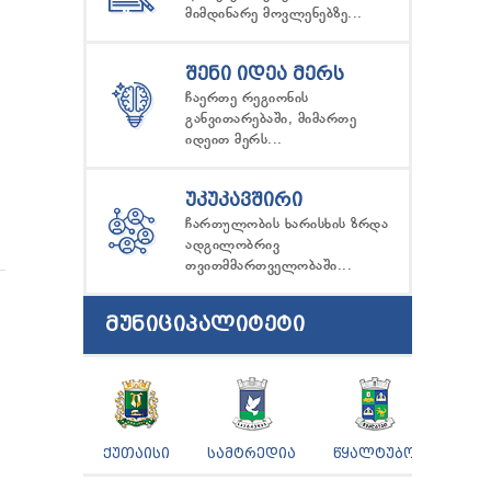
მიმდინარე მოვლენებზე...
ᲨᲔᲜᲘ ᲘᲓᲔᲐ ᲛᲔᲠᲡ
ჩაერთე რეგიონის
განვითარებაში, მიმართე
იდეით მერს...
ᲣᲙᲣᲙᲐᲕᲨᲘᲠᲘ
ჩართულობის ხარისხის ზრდა
ადგილობრივ
თვითმმართველობაში...
ᲛᲣᲜᲘᲪᲘᲞᲐᲚᲘᲢᲔᲢᲘ
ᲥᲣᲗᲐᲘᲡᲘ
ᲡᲐᲛᲢᲠᲔᲓᲘᲐ
ᲬᲧᲐᲚᲢᲣᲑᲝ