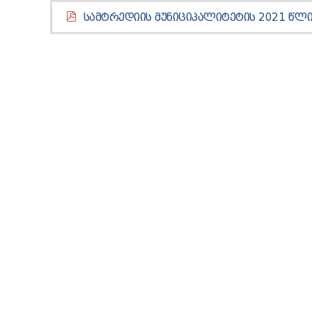
ᲡᲐᲛᲢᲠᲔᲓᲘᲘᲡ ᲛᲣᲜᲘᲪᲘᲞᲐᲚᲘᲢᲔᲢᲘᲡ 2021 ᲬᲚᲘ