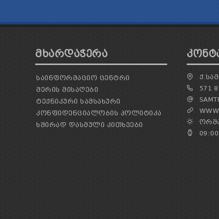
ᲛᲮᲐᲠᲓᲐᲭᲔᲠᲐ
ᲙᲝᲜᲢ
Ქ.ᲡᲐᲛ
ᲡᲐᲘᲜᲤᲝᲠᲛᲐᲪᲘᲝ ᲪᲔᲜᲢᲠᲘ
571 8
ᲛᲔᲠᲘᲡ ᲛᲘᲡᲐᲦᲔᲑᲘ
SAMTR
ᲢᲔᲥᲜᲘᲙᲣᲠᲘ ᲡᲐᲛᲡᲐᲮᲣᲠᲘ
WWW.
ᲙᲝᲜᲤᲘᲓᲔᲜᲪᲘᲐᲚᲝᲑᲘᲡ ᲞᲝᲚᲘᲢᲘᲙᲐ
ᲝᲠᲨᲐ
ᲮᲨᲘᲠᲐᲓ ᲓᲐᲡᲛᲣᲚᲘ ᲙᲘᲗᲮᲕᲔᲑᲘ
09:00