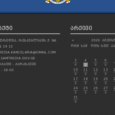
ᲐᲥᲢᲘ
ᲐᲠᲥᲘᲕᲘ
ᲢᲠᲔᲓᲘᲐ, ᲠᲔᲡᲞᲣᲑᲚᲘᲙᲘᲡ Ქ. N6
«
2026
ᲐᲒᲕᲘᲡ
ᲝᲠᲨ
ᲡᲐᲛ
ᲝᲗᲮ
ᲮᲣᲗ
Პ
1 19 13
EDIA.KANCELARIA@GMAIL.COM
SAMTREDIA.GOV.GE
3
4
5
6
ᲑᲐᲗᲘ - ᲞᲐᲠᲐᲡᲙᲔᲕᲘ
0
2
0
0
10
11
12
13
 - 18:00
0
0
0
0
17
18
19
20
0
0
0
0
24
25
26
27
0
0
0
0
31
0