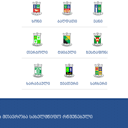
ᲮᲝᲜᲘ
ᲑᲐᲦᲓᲐᲗᲘ
ᲕᲐᲜᲘ
ᲗᲔᲠᲯᲝᲚᲘ
ᲢᲧᲘᲑᲣᲚᲘ
ᲖᲔᲡᲢᲐᲤᲝᲜᲘ
ᲮᲐᲠᲐᲒᲐᲣᲚᲘ
ᲭᲘᲐᲗᲣᲠᲘ
ᲡᲐᲩᲮᲔᲠᲘ
 ᲛᲗᲐᲕᲠᲝᲑᲐ
ᲡᲐᲮᲔᲚᲛᲬᲘᲤᲝ ᲠᲬᲛᲣᲜᲔᲑᲣᲚᲘ