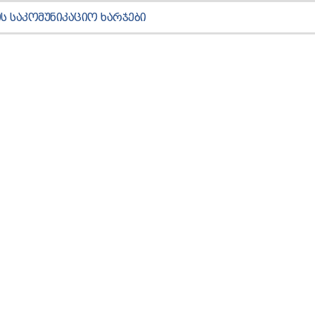
Ს ᲡᲐᲙᲝᲛᲣᲜᲘᲙᲐᲪᲘᲝ ᲮᲐᲠᲯᲔᲑᲘ