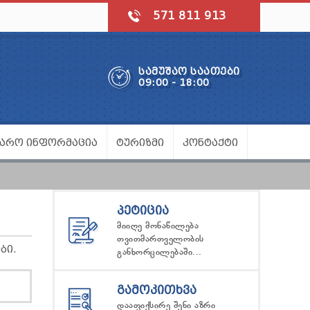
571 811 913
ᲡᲐᲛᲣᲨᲐᲝ ᲡᲐᲐᲗᲔᲑᲘ
09:00 - 18:00
ᲯᲐᲠᲝ ᲘᲜᲤᲝᲠᲛᲐᲪᲘᲐ
ᲢᲣᲠᲘᲖᲛᲘ
ᲙᲝᲜᲢᲐᲥᲢᲘ
ᲞᲔᲢᲘᲪᲘᲐ
მიიღე მონაწილება
თვითმართველობის
ᲑᲘ.
განხორცილებაში...
ᲒᲐᲛᲝᲙᲘᲗᲮᲕᲐ
დააფიქსირე შენი აზრი