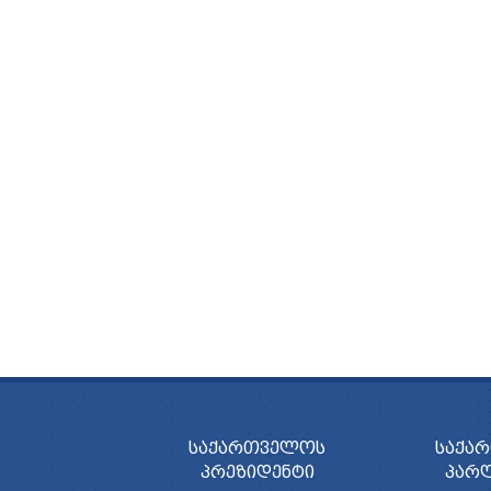
ᲡᲐᲥᲐᲠᲗᲕᲔᲚᲝᲡ
ᲡᲐᲥᲐ
ᲞᲠᲔᲖᲘᲓᲔᲜᲢᲘ
ᲞᲐᲠ