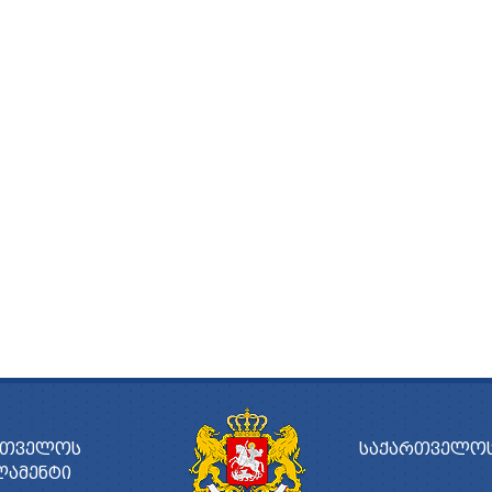
ᲠᲗᲕᲔᲚᲝᲡ
ᲡᲐᲥᲐᲠᲗᲕᲔᲚᲝᲡ
ᲚᲐᲛᲔᲜᲢᲘ