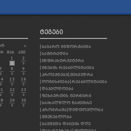
ᲢᲔᲒᲔᲑᲘ
ᲢᲝ
»
ᲡᲐᲯᲐᲠᲝ ᲘᲜᲤᲝᲠᲛᲐᲪᲘᲐ
ᲐᲠ
ᲨᲐᲑ
ᲙᲕᲘ
ᲡᲐᲛᲢᲠᲔᲓᲘᲐ
1
2
ᲘᲜᲤᲠᲐᲡᲢᲠᲣᲥᲢᲣᲠᲐ
1
0
ᲒᲖᲔᲑᲘᲡ ᲠᲔᲐᲑᲘᲚᲘᲢᲐᲪᲘᲐ
7
8
9
0
0
0
ᲞᲠᲝᲔᲥᲢᲔᲑᲘ
ᲨᲔᲮᲕᲔᲓᲠᲐ
14
15
16
ᲦᲝᲜᲘᲡᲫᲘᲔᲑᲐ
ᲠᲔᲐᲑᲘᲚᲘᲢᲐᲪᲘᲐ
0
0
0
ᲓᲐᲯᲘᲚᲓᲝᲔᲑᲐ
21
22
23
0
0
0
ᲤᲔᲮᲑᲣᲠᲗᲘᲡ ᲢᲣᲠᲜᲘᲠᲘ
28
29
30
ᲡᲐᲐᲮᲐᲚᲬᲚᲝ ᲜᲐᲫᲕᲘᲡᲮᲔ
0
0
0
ᲞᲠᲝᲒᲠᲐᲛᲐ
ᲓᲘᲓᲗᲝᲕᲚᲝᲑᲐ
ᲛᲨᲔᲜᲔᲑᲚᲝᲑᲐ
ᲑᲐᲕᲨᲕᲗᲐ ᲓᲐᲪᲕᲘᲡ ᲓᲦᲔ
ᲓᲐᲡᲐᲩᲣᲥᲠᲔᲑᲐ
ᲛᲘᲚᲝᲪᲕᲐ