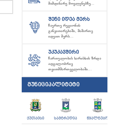
მიმდინარე მოვლენებზე...
ᲨᲔᲜᲘ ᲘᲓᲔᲐ ᲛᲔᲠᲡ
ჩაერთე რეგიონის
განვითარებაში, მიმართე
იდეით მერს...
ᲣᲙᲣᲙᲐᲕᲨᲘᲠᲘ
ჩართულობის ხარისხის ზრდა
ადგილობრივ
თვითმმართველობაში...
ᲛᲣᲜᲘᲪᲘᲞᲐᲚᲘᲢᲔᲢᲘ
ᲥᲣᲗᲐᲘᲡᲘ
ᲡᲐᲛᲢᲠᲔᲓᲘᲐ
ᲬᲧᲐᲚᲢᲣᲑᲝ