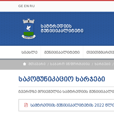
GE
EN
RU
ᲡᲐᲛᲢᲠᲔᲓᲘᲘᲡ
ᲛᲣᲜᲘᲪᲘᲞᲐᲚᲘᲢᲔᲢᲘ
ᲡᲘᲐᲮᲚᲔ
ᲛᲣᲜᲘᲪᲘᲞᲐᲚᲘᲢᲔᲢᲘ
ᲗᲕᲘᲗᲛᲛᲐᲠᲗ
ᲛᲗᲐᲕᲐᲠᲘ
ᲡᲐᲯᲐᲠᲝ ᲘᲜᲤᲝᲠᲛᲐᲪᲘᲐ
ᲮᲐᲠᲯᲔᲑᲘ
ᲡᲐᲙᲝᲛᲣᲜᲘᲙᲐᲪᲘᲝ ᲮᲐᲠᲯᲔᲑᲘ
ᲒᲕᲔᲠᲓᲖᲔ ᲛᲝᲪᲔᲛᲣᲚᲘᲐ ᲡᲐᲛᲢᲠᲔᲓᲘᲘᲡ ᲛᲣᲜᲘᲪᲘᲞᲐᲚᲘ
ᲡᲐᲛᲢᲠᲔᲓᲘᲘᲡ ᲛᲣᲜᲘᲪᲘᲞᲐᲚᲘᲢᲔᲢᲘᲡ 2022 ᲬᲚᲘ