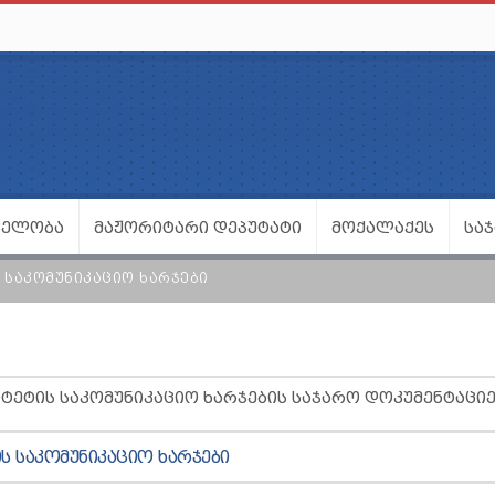
ᲕᲔᲚᲝᲑᲐ
ᲛᲐᲟᲝᲠᲘᲢᲐᲠᲘ ᲓᲔᲞᲣᲢᲐᲢᲘ
ᲛᲝᲥᲐᲚᲐᲥᲔᲡ
ᲡᲐ
ᲡᲐᲙᲝᲛᲣᲜᲘᲙᲐᲪᲘᲝ ᲮᲐᲠᲯᲔᲑᲘ
ᲢᲔᲢᲘᲡ ᲡᲐᲙᲝᲛᲣᲜᲘᲙᲐᲪᲘᲝ ᲮᲐᲠᲯᲔᲑᲘᲡ ᲡᲐᲯᲐᲠᲝ ᲓᲝᲙᲣᲛᲔᲜᲢᲐᲪᲘᲔ
Ს ᲡᲐᲙᲝᲛᲣᲜᲘᲙᲐᲪᲘᲝ ᲮᲐᲠᲯᲔᲑᲘ