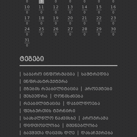
0
3
0
0
0
0
0
10
11
12
13
14
15
16
0
0
0
0
0
0
0
17
18
19
20
21
22
23
0
0
0
0
0
0
0
24
25
26
27
28
29
30
0
0
0
0
0
0
0
31
0
ᲢᲔᲒᲔᲑᲘ
ᲡᲐᲯᲐᲠᲝ ᲘᲜᲤᲝᲠᲛᲐᲪᲘᲐ
ᲡᲐᲛᲢᲠᲔᲓᲘᲐ
ᲘᲜᲤᲠᲐᲡᲢᲠᲣᲥᲢᲣᲠᲐ
ᲒᲖᲔᲑᲘᲡ ᲠᲔᲐᲑᲘᲚᲘᲢᲐᲪᲘᲐ
ᲞᲠᲝᲔᲥᲢᲔᲑᲘ
ᲨᲔᲮᲕᲔᲓᲠᲐ
ᲦᲝᲜᲘᲡᲫᲘᲔᲑᲐ
ᲠᲔᲐᲑᲘᲚᲘᲢᲐᲪᲘᲐ
ᲓᲐᲯᲘᲚᲓᲝᲔᲑᲐ
ᲤᲔᲮᲑᲣᲠᲗᲘᲡ ᲢᲣᲠᲜᲘᲠᲘ
ᲡᲐᲐᲮᲐᲚᲬᲚᲝ ᲜᲐᲫᲕᲘᲡᲮᲔ
ᲞᲠᲝᲒᲠᲐᲛᲐ
ᲓᲘᲓᲗᲝᲕᲚᲝᲑᲐ
ᲛᲨᲔᲜᲔᲑᲚᲝᲑᲐ
ᲑᲐᲕᲨᲕᲗᲐ ᲓᲐᲪᲕᲘᲡ ᲓᲦᲔ
ᲓᲐᲡᲐᲩᲣᲥᲠᲔᲑᲐ