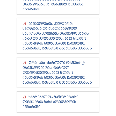
ᲗᲐᲕᲯᲓᲝᲛᲐᲠᲘᲡ, ᲢᲐᲠᲘᲔᲚ ᲪᲝᲛᲐᲘᲐᲡ
ᲐᲜᲒᲐᲠᲘᲨᲘ
ᲒᲐᲜᲐᲗᲚᲔᲑᲘᲡ, ᲙᲣᲚᲢᲣᲠᲘᲡ,
ᲡᲞᲝᲠᲢᲘᲡᲐ ᲓᲐ ᲐᲮᲐᲚᲒᲐᲖᲠᲓᲣᲚ
ᲡᲐᲙᲘᲗᲮᲗᲐ ᲙᲝᲛᲘᲡᲘᲘᲡ ᲗᲐᲕᲛᲯᲓᲝᲛᲐᲠᲘᲡ,
ᲘᲠᲐᲙᲚᲘ ᲛᲔᲚᲐᲨᲕᲘᲚᲘᲡ, 2023 ᲬᲚᲘᲡ 1
ᲘᲐᲜᲕᲠᲘᲓᲐᲜ ᲡᲔᲥᲢᲔᲛᲑᲠᲘᲡ ᲩᲐᲗᲕᲚᲘᲗ
ᲐᲜᲒᲐᲠᲘᲨᲘ, ᲒᲐᲬᲔᲣᲚᲘ ᲛᲣᲨᲐᲝᲑᲘᲡ ᲨᲔᲡᲐᲮᲔᲑ
ᲤᲠᲐᲥᲪᲘᲐ "ᲥᲐᲠᲗᲣᲚᲘ ᲝᲪᲜᲔᲑᲐ“_Ს
ᲗᲐᲕᲛᲯᲓᲝᲛᲐᲠᲘᲡ, ᲢᲐᲠᲘᲔᲚ
ᲓᲕᲐᲚᲘᲨᲕᲘᲚᲘᲡ, 2023 ᲬᲚᲘᲡ 1
ᲘᲐᲜᲕᲠᲘᲓᲐᲜ ᲡᲔᲥᲢᲔᲛᲑᲠᲘᲡ ᲩᲐᲗᲕᲚᲘᲗ
ᲐᲜᲒᲐᲠᲘᲨᲘ, ᲒᲐᲬᲔᲣᲚᲘ ᲛᲣᲨᲐᲝᲑᲘᲡ ᲨᲔᲡᲐᲮᲔᲑ
ᲡᲐᲙᲠᲔᲑᲣᲚᲝᲡ ᲛᲐᲟᲝᲠᲘᲢᲐᲠᲘ
ᲓᲔᲞᲣᲢᲐᲢᲘᲡ ᲖᲐᲖᲐ ᲐᲓᲔᲘᲨᲕᲘᲚᲘᲡ
ᲐᲜᲒᲐᲠᲘᲨᲘ