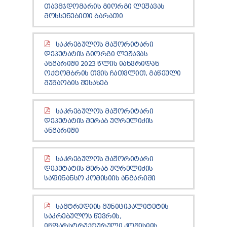
ᲢᲔᲜᲓᲔᲠᲔᲑᲘ
ᲗᲐᲕᲛᲯᲓᲝᲛᲐᲠᲘᲡ ᲒᲘᲝᲠᲒᲘ ᲚᲔᲟᲐᲕᲐᲡ
ᲛᲝᲮᲡᲔᲜᲔᲑᲘᲗᲘ ᲑᲐᲠᲐᲗᲘ
ᲞᲠᲔᲖᲘᲓᲔᲜᲢᲘᲡᲗᲕᲘᲡ ᲓᲐ
ᲞᲐᲠᲚᲐᲛᲔᲜᲢᲘᲡᲗᲕᲘᲡ ᲬᲐᲠᲡᲐᲓᲒᲔᲜᲘ ᲐᲜᲒᲐᲠᲘᲨᲘ
ᲡᲐᲯᲐᲠᲝ ᲘᲜᲤᲝᲠᲛᲐᲪᲘᲘᲡ ᲛᲝᲗᲮᲝᲕᲜᲐ
ᲡᲐᲙᲠᲔᲑᲣᲚᲝᲡ ᲛᲐᲟᲝᲠᲘᲢᲐᲠᲘ
ᲞᲔᲠᲡᲝᲜᲐᲚᲣᲠ ᲛᲝᲜᲐᲪᲔᲛᲗᲐ ᲓᲐᲪᲕᲘᲡ
ᲓᲔᲞᲣᲢᲐᲢᲘᲡ ᲒᲘᲝᲠᲒᲘ ᲚᲔᲟᲐᲕᲐᲡ
ᲝᲤᲘᲪᲔᲠᲘ
ᲐᲜᲒᲐᲠᲘᲨᲘ 2023 ᲬᲚᲘᲡ ᲘᲐᲜᲕᲠᲘᲓᲐᲜ
ᲡᲐᲛᲐᲠᲗᲚᲔᲑᲠᲘᲕᲘ ᲒᲐᲓᲐᲬᲧᲕᲔᲢᲘᲚᲔᲑᲔᲑᲘ
ᲝᲥᲢᲝᲛᲑᲠᲘᲡ ᲗᲕᲘᲡ ᲩᲐᲗᲕᲚᲘᲗ, ᲒᲐᲬᲔᲣᲚᲘ
ᲒᲐᲡᲐᲩᲘᲕᲠᲔᲑᲘᲡ ᲬᲔᲡᲔᲑᲘ
ᲛᲣᲨᲐᲝᲑᲘᲡ ᲨᲔᲡᲐᲮᲔᲑ
ᲡᲐᲙᲠᲔᲑᲣᲚᲝᲡ ᲛᲐᲟᲝᲠᲘᲢᲐᲠᲘ
ᲓᲔᲞᲣᲢᲐᲢᲘᲡ ᲛᲔᲠᲐᲑ ᲣᲦᲠᲔᲚᲘᲫᲘᲡ
ᲐᲜᲒᲐᲠᲘᲨᲘ
ᲡᲐᲙᲠᲔᲑᲣᲚᲝᲡ ᲛᲐᲟᲝᲠᲘᲢᲐᲠᲘ
ᲓᲔᲞᲣᲢᲐᲢᲘᲡ ᲛᲔᲠᲐᲑ ᲣᲦᲠᲔᲚᲘᲫᲘᲡ
ᲡᲐᲤᲘᲜᲐᲜᲡᲝ ᲙᲝᲛᲘᲡᲘᲘᲡ ᲐᲜᲒᲐᲠᲘᲨᲘ
ᲡᲐᲛᲢᲠᲔᲓᲘᲘᲡ ᲛᲣᲜᲘᲪᲘᲞᲐᲚᲘᲢᲔᲢᲘᲡ
ᲡᲐᲙᲠᲔᲑᲣᲚᲝᲡ ᲬᲔᲕᲠᲘᲡ,
ᲘᲜᲤᲐᲠᲡᲢᲠᲣᲥᲢᲣᲠᲣᲚᲘ ᲙᲝᲛᲘᲡᲘᲘᲡ