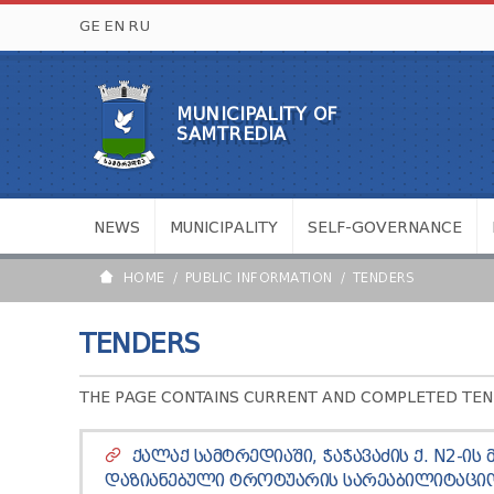
GE
EN
RU
MUNICIPALITY OF
SAMTREDIA
NEWS
MUNICIPALITY
SELF-GOVERNANCE
HOME
PUBLIC INFORMATION
TENDERS
TENDERS
THE PAGE CONTAINS CURRENT AND COMPLETED TEND
ᲥᲐᲚᲐᲥ ᲡᲐᲛᲢᲠᲔᲓᲘᲐᲨᲘ, ᲭᲐᲭᲐᲕᲐᲫᲘᲡ Ქ. N2-Ი
ᲓᲐᲖᲘᲐᲜᲔᲑᲣᲚᲘ ᲢᲠᲝᲢᲣᲐᲠᲘᲡ ᲡᲐᲠᲔᲐᲑᲘᲚᲘᲢᲐᲪᲘᲝ