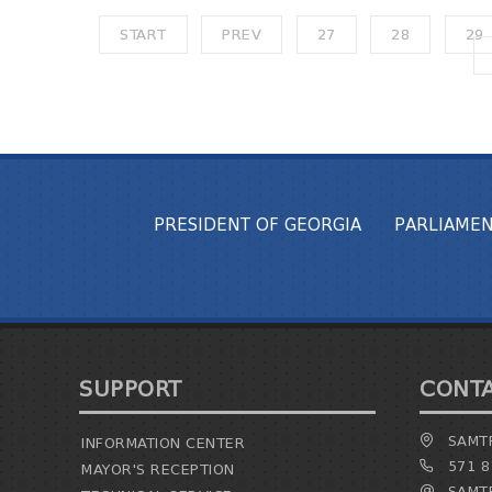
START
PREV
27
28
29
PRESIDENT OF GEORGIA
PARLIAMEN
SUPPORT
CONT
SAMTR
INFORMATION CENTER
571 8
MAYOR'S RECEPTION
SAMTR