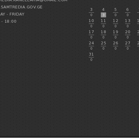
SAMTREDIA.GOV.GE
3
4
5
6
Y - FRIDAY
0
3
0
0
10
11
12
13
 - 18:00
0
0
0
0
17
18
19
20
0
0
0
0
24
25
26
27
0
0
0
0
31
0