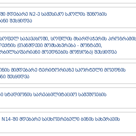
-ᲨᲘ ᲛᲓᲔᲑᲐᲠᲔ N2-Ე ᲡᲐᲛᲣᲡᲘᲙᲝ ᲡᲙᲝᲚᲘᲡ ᲨᲔᲜᲝᲑᲘᲡ
ᲐᲜᲘ ᲨᲔᲡᲧᲘᲓᲕᲐ
 ᲡᲝᲤᲔᲚ ᲡᲐᲯᲐᲕᲐᲮᲝᲨᲘ, ᲡᲝᲤᲚᲘᲡ ᲛᲮᲐᲠᲓᲐᲭᲔᲠᲘᲡ ᲞᲠᲝᲒᲠᲐᲛᲘ
ᲥᲢᲘᲡ (ᲗᲐᲜᲛᲓᲔᲕᲘ ᲛᲝᲛᲡᲐᲮᲣᲠᲔᲑᲐ - ᲛᲝᲜᲢᲐᲟᲘ,
ᲠᲑᲘᲚᲡᲐᲤᲐᲠᲘᲐᲜᲘ ᲛᲝᲔᲓᲜᲔᲑᲘᲡ ᲛᲝᲬᲧᲝᲑᲐ) ᲨᲔᲡᲧᲘᲓᲕᲐ
ᲑᲘᲜᲘᲡ ᲛᲘᲛᲓᲔᲑᲐᲠᲔ ᲢᲔᲠᲘᲢᲝᲠᲘᲐᲖᲔ ᲡᲞᲝᲠᲢᲣᲚᲘ ᲛᲝᲔᲓᲜᲘᲡ
ᲜᲘ ᲨᲔᲡᲧᲘᲓᲕᲐ
ᲘᲜᲘ ᲡᲢᲐᲓᲘᲝᲜᲘᲡ ᲡᲐᲠᲔᲐᲑᲘᲚᲘᲢᲐᲪᲘᲝ ᲡᲐᲛᲣᲨᲝᲔᲑᲘᲡ
ᲓᲐ N14-ᲨᲘ ᲛᲓᲔᲑᲐᲠᲔ ᲡᲐᲪᲮᲝᲕᲠᲔᲑᲔᲚᲘ ᲑᲘᲜᲘᲡ ᲡᲐᲮᲣᲠᲐᲕᲘᲡ