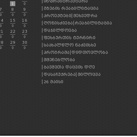
ᲘᲜᲤᲠᲐᲡᲢᲠᲣᲥᲢᲣᲠᲐ
1
0
ᲒᲖᲔᲑᲘᲡ ᲠᲔᲐᲑᲘᲚᲘᲢᲐᲪᲘᲐ
7
8
9
0
0
0
ᲞᲠᲝᲔᲥᲢᲔᲑᲘ
ᲨᲔᲮᲕᲔᲓᲠᲐ
14
15
16
ᲦᲝᲜᲘᲡᲫᲘᲔᲑᲐ
ᲠᲔᲐᲑᲘᲚᲘᲢᲐᲪᲘᲐ
0
0
0
ᲓᲐᲯᲘᲚᲓᲝᲔᲑᲐ
21
22
23
0
0
0
ᲤᲔᲮᲑᲣᲠᲗᲘᲡ ᲢᲣᲠᲜᲘᲠᲘ
28
29
30
ᲡᲐᲐᲮᲐᲚᲬᲚᲝ ᲜᲐᲫᲕᲘᲡᲮᲔ
0
0
0
ᲞᲠᲝᲒᲠᲐᲛᲐ
ᲓᲘᲓᲗᲝᲕᲚᲝᲑᲐ
ᲛᲨᲔᲜᲔᲑᲚᲝᲑᲐ
ᲑᲐᲕᲨᲕᲗᲐ ᲓᲐᲪᲕᲘᲡ ᲓᲦᲔ
ᲓᲐᲡᲐᲩᲣᲥᲠᲔᲑᲐ
ᲛᲘᲚᲝᲪᲕᲐ
26 ᲛᲐᲘᲡᲘ