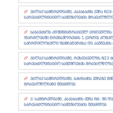
ᲥᲐᲚᲐᲥ ᲡᲐᲛᲢᲠᲔᲓᲘᲐᲨᲘ, ᲙᲐᲙᲐᲑᲐᲫᲘᲡ ᲥᲣᲩᲐ N19
ᲡᲐᲠᲔᲐᲑᲘᲚᲘᲢᲐᲪᲘᲝ ᲡᲐᲛᲣᲨᲐᲝᲔᲑᲘᲡ ᲛᲠᲐᲕᲐᲚᲬᲚᲘ
ᲡᲐᲯᲐᲕᲐᲮᲝᲡ ᲐᲓᲛᲘᲜᲘᲡᲢᲠᲐᲪᲘᲣᲚ ᲔᲠᲗᲔᲣᲚᲘᲡ
ᲤᲐᲠᲒᲚᲔᲑᲨᲘ ᲢᲠᲔᲜᲐᲟᲝᲠᲔᲑᲘᲡ 1 (ᲔᲠᲗᲘ) ᲙᲝᲛᲞᲚᲔ
ᲡᲐᲩᲠᲓᲘᲚᲝᲑᲔᲚᲘ ᲤᲐᲜᲩᲐᲢᲣᲠᲘᲡᲐ ᲓᲐ ᲙᲐᲣᲩᲣᲙᲘᲡ 
ᲥᲐᲚᲐᲥ ᲡᲐᲛᲢᲠᲔᲓᲘᲐᲨᲘ, ᲠᲣᲡᲗᲐᲕᲔᲚᲘᲡ N23 
ᲡᲐᲠᲔᲐᲑᲘᲚᲘᲢᲐᲪᲘᲝ ᲡᲐᲛᲣᲨᲝᲔᲑᲘᲡ ᲛᲠᲐᲕᲐᲚᲬᲚᲘᲐ
ᲥᲐᲚᲐᲥ ᲡᲐᲛᲢᲠᲔᲓᲘᲐᲨᲘ, ᲑᲐᲮᲢᲐᲫᲘᲡ ᲥᲣᲩᲐᲖᲔ Მ
ᲛᲠᲐᲕᲐᲚᲬᲚᲘᲐᲜᲘ ᲨᲔᲡᲧᲘᲓᲕᲐ
Ქ. ᲡᲐᲛᲢᲠᲔᲓᲘᲐᲨᲘ, ᲙᲐᲙᲐᲑᲐᲫᲘᲡ ᲥᲣᲩᲐ N6- ᲨᲘ 
ᲡᲐᲠᲔᲐᲑᲘᲚᲘᲢᲐᲪᲘᲝ ᲡᲐᲛᲣᲨᲐᲝᲔᲑᲘᲡ ᲨᲔᲡᲧᲘᲓᲕᲐ