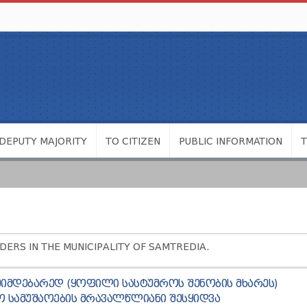
DEPUTY MAJORITY
TO CITIZEN
PUBLIC INFORMATION
ERS IN THE MUNICIPALITY OF SAMTREDIA.
Ს ᲛᲘᲛᲓᲔᲑᲐᲠᲔᲓ (ᲧᲝᲤᲘᲚᲘ ᲡᲐᲡᲢᲣᲛᲠᲝᲡ ᲨᲔᲜᲝᲑᲘᲡ ᲛᲮᲐᲠᲔᲡ)
 ᲡᲐᲛᲣᲨᲐᲝᲔᲑᲘᲡ ᲛᲠᲐᲕᲐᲚᲬᲚᲘᲐᲜᲘ ᲨᲔᲡᲧᲘᲓᲕᲐ