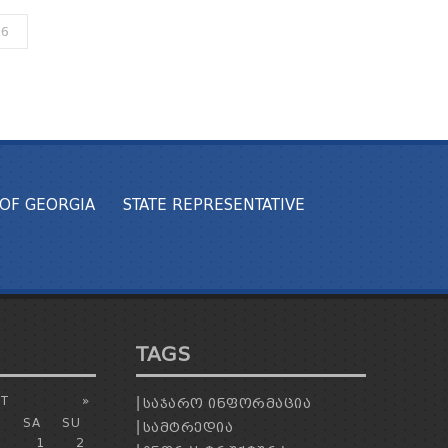
36
OF GEORGIA
STATE REPRESENTATIVE
TAGS
T
»
ᲡᲐᲯᲐᲠᲝ ᲘᲜᲤᲝᲠᲛᲐᲪᲘᲐ
SA
SU
ᲡᲐᲛᲢᲠᲔᲓᲘᲐ
1
2