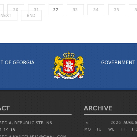
30
31
32
33
34
35
NEXT
END
T OF GEORGIA
GOVERNMENT 
ACT
ARCHIVE
EDIA, REPUBLIC STR. N6
«
2026
AUGUS
MO
TU
WE
TH
FR
1 19 13
EDIA.KANCELARIA@GMAIL.COM