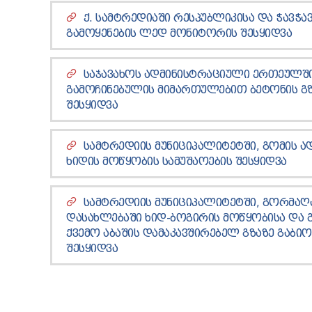
Ქ. ᲡᲐᲛᲢᲠᲔᲓᲘᲐᲨᲘ ᲠᲔᲡᲞᲣᲑᲚᲘᲙᲘᲡᲐ ᲓᲐ ᲭᲐᲕᲭᲐᲕ
ᲒᲐᲛᲝᲧᲔᲜᲔᲑᲘᲡ ᲚᲔᲓ ᲛᲝᲜᲘᲢᲝᲠᲘᲡ ᲨᲔᲡᲧᲘᲓᲕᲐ
ᲡᲐᲯᲐᲕᲐᲮᲝᲡ ᲐᲓᲛᲘᲜᲘᲡᲢᲠᲐᲪᲘᲣᲚᲘ ᲔᲠᲗᲔᲣᲚᲨ
ᲒᲐᲛᲝᲩᲘᲜᲔᲑᲣᲚᲘᲡ ᲛᲘᲛᲐᲠᲗᲣᲚᲔᲑᲘᲗ ᲑᲔᲢᲝᲜᲘᲡ ᲒᲖᲘ
ᲨᲔᲡᲧᲘᲓᲕᲐ
ᲡᲐᲛᲢᲠᲔᲓᲘᲘᲡ ᲛᲣᲜᲘᲪᲘᲞᲐᲚᲘᲢᲔᲢᲨᲘ, ᲒᲝᲛᲘᲡ ᲐᲓ
ᲮᲘᲓᲘᲡ ᲛᲝᲬᲧᲝᲑᲘᲡ ᲡᲐᲛᲣᲨᲐᲝᲔᲑᲘᲡ ᲨᲔᲡᲧᲘᲓᲕᲐ
ᲡᲐᲛᲢᲠᲔᲓᲘᲘᲡ ᲛᲣᲜᲘᲪᲘᲞᲐᲚᲘᲢᲔᲢᲨᲘ, ᲒᲝᲠᲛᲐ
ᲓᲐᲡᲐᲮᲚᲔᲑᲐᲨᲘ ᲮᲘᲓ-ᲑᲝᲒᲘᲠᲘᲡ ᲛᲝᲬᲧᲝᲑᲘᲡᲐ ᲓᲐ 
ᲥᲕᲔᲛᲝ ᲐᲑᲐᲨᲘᲡ ᲓᲐᲛᲐᲙᲐᲕᲨᲘᲠᲔᲑᲔᲚ ᲒᲖᲐᲖᲔ ᲒᲐᲑᲘᲝ
ᲨᲔᲡᲧᲘᲓᲕᲐ