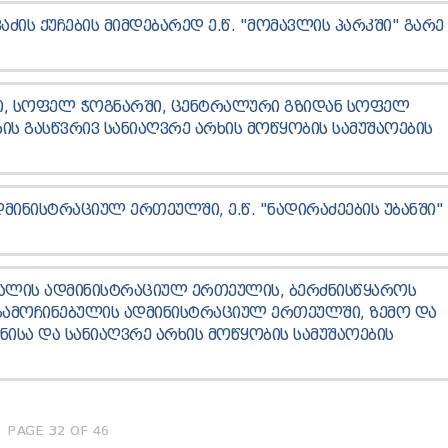
ᲐᲫᲘᲡ ᲥᲣᲩᲔᲑᲘᲡ ᲛᲘᲛᲓᲔᲑᲐᲠᲔᲓ Ე.Წ. "ᲛᲝᲛᲐᲕᲚᲘᲡ ᲞᲐᲠᲙᲨᲘ" ᲒᲐᲠᲔ
Ი, ᲡᲝᲤᲔᲚ ᲭᲝᲒᲜᲐᲠᲨᲘ, ᲪᲔᲜᲢᲠᲐᲚᲣᲠᲘ ᲒᲖᲘᲓᲐᲜ ᲡᲝᲤᲔᲚ
Ს ᲒᲐᲡᲬᲕᲠᲘᲕ ᲡᲐᲜᲘᲐᲦᲕᲠᲔ ᲐᲠᲮᲘᲡ ᲛᲝᲬᲧᲝᲑᲘᲡ ᲡᲐᲛᲣᲨᲐᲝᲔᲑᲘᲡ
ᲛᲘᲜᲘᲡᲢᲠᲐᲪᲘᲣᲚ ᲔᲠᲗᲔᲣᲚᲨᲘ, Ე.Წ. "ᲜᲐᲓᲘᲠᲐᲫᲔᲔᲑᲘᲡ ᲣᲑᲐᲜᲨᲘ"
ᲦᲐᲚᲘᲡ ᲐᲓᲛᲘᲜᲘᲡᲢᲠᲐᲪᲘᲣᲚ ᲔᲠᲗᲔᲣᲚᲘᲡ, ᲑᲔᲠᲫᲜᲘᲡᲬᲧᲐᲠᲝᲡ
ᲒᲐᲛᲝᲩᲘᲜᲔᲑᲣᲚᲘᲡ ᲐᲓᲛᲘᲜᲘᲡᲢᲠᲐᲪᲘᲣᲚ ᲔᲠᲗᲔᲣᲚᲨᲘ, ᲖᲔᲛᲝ ᲓᲐ
ᲜᲘᲡᲐ ᲓᲐ ᲡᲐᲜᲘᲐᲦᲕᲠᲔ ᲐᲠᲮᲘᲡ ᲛᲝᲬᲧᲝᲑᲘᲡ ᲡᲐᲛᲣᲨᲐᲝᲔᲑᲘᲡ
PAGE 32 OF 46