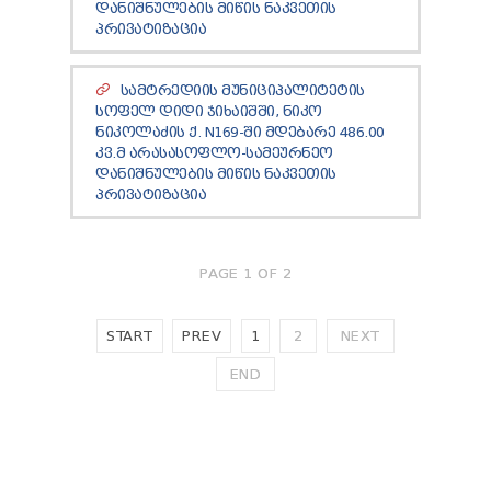
ᲓᲐᲜᲘᲨᲜᲣᲚᲔᲑᲘᲡ ᲛᲘᲬᲘᲡ ᲜᲐᲙᲕᲔᲗᲘᲡ
ᲞᲠᲘᲕᲐᲢᲘᲖᲐᲪᲘᲐ
ᲡᲐᲛᲢᲠᲔᲓᲘᲘᲡ ᲛᲣᲜᲘᲪᲘᲞᲐᲚᲘᲢᲔᲢᲘᲡ
ᲡᲝᲤᲔᲚ ᲓᲘᲓᲘ ᲯᲘᲮᲐᲘᲨᲨᲘ, ᲜᲘᲙᲝ
ᲜᲘᲙᲝᲚᲐᲫᲘᲡ Ქ. N169-ᲨᲘ ᲛᲓᲔᲑᲐᲠᲔ 486.00
ᲙᲕ.Მ ᲐᲠᲐᲡᲐᲡᲝᲤᲚᲝ-ᲡᲐᲛᲔᲣᲠᲜᲔᲝ
ᲓᲐᲜᲘᲨᲜᲣᲚᲔᲑᲘᲡ ᲛᲘᲬᲘᲡ ᲜᲐᲙᲕᲔᲗᲘᲡ
ᲞᲠᲘᲕᲐᲢᲘᲖᲐᲪᲘᲐ
PAGE 1 OF 2
START
PREV
1
2
NEXT
END