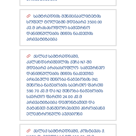
TENDERS
REPORT TO BE SUBMITTED TO PRESIDENT AND
PARLIAMENT
ᲡᲐᲛᲢᲠᲔᲓᲘᲘᲡ ᲛᲣᲜᲘᲪᲘᲞᲐᲚᲘᲢᲔᲢᲘᲡ
ᲡᲝᲤᲔᲚ ᲢᲝᲚᲔᲑᲨᲘ ᲛᲓᲔᲑᲐᲠᲔ 3500.00
REQUEST OF PUBLIC INFORMATION
ᲙᲕ.Მ ᲐᲠᲐᲡᲐᲡᲝᲤᲚᲝ-ᲡᲐᲛᲔᲣᲠᲜᲝ
PERSONAL DATA PROTECTION OFFICER
ᲓᲐᲜᲘᲨᲜᲣᲚᲔᲑᲘᲡ ᲛᲘᲬᲘᲡ ᲜᲐᲙᲕᲔᲗᲘᲡ
LEGAL DECISIONS
ᲞᲠᲘᲕᲐᲢᲘᲖᲐᲪᲘᲐ
APPEAL RULES
ᲥᲐᲚᲐᲥ ᲡᲐᲛᲢᲠᲔᲓᲘᲐᲨᲘ,
ᲙᲐᲚᲐᲜᲓᲐᲠᲘᲨᲕᲘᲚᲘᲡ ᲥᲣᲩᲐ N7-ᲨᲘ
ᲛᲓᲔᲑᲐᲠᲔ ᲐᲠᲐᲡᲐᲡᲝᲤᲚᲝ- ᲡᲐᲛᲔᲣᲠᲜᲔᲝ
ᲓᲐᲜᲘᲨᲜᲣᲚᲔᲑᲘᲡ ᲛᲘᲬᲘᲡ ᲜᲐᲙᲕᲔᲗᲖᲔ
ᲐᲠᲡᲔᲑᲣᲚᲘ ᲨᲔᲜᲝᲑᲐ-ᲜᲐᲒᲔᲑᲝᲑᲘᲡ (N1
ᲨᲔᲜᲝᲑᲐ-ᲜᲐᲒᲔᲑᲝᲑᲘᲡ ᲡᲐᲔᲠᲗᲝ ᲤᲐᲠᲗᲘ
590.70 ᲙᲕ.Მ ᲓᲐ N2 ᲨᲔᲜᲝᲑᲐ-ᲜᲐᲒᲔᲑᲝᲑᲘᲡ
ᲡᲐᲔᲠᲗᲝ ᲤᲐᲠᲗᲘ 24.00 ᲙᲕ.Მ
ᲞᲠᲘᲕᲐᲢᲘᲖᲐᲪᲘᲐ ᲓᲔᲛᲝᲜᲢᲐᲟᲘᲗ ᲓᲐ
ᲒᲐᲢᲐᲜᲘᲗ ᲒᲐᲜᲛᲔᲝᲠᲔᲑᲘᲗᲘ ᲞᲘᲠᲝᲑᲘᲐᲜᲘ
ᲔᲚᲔᲥᲢᲠᲝᲜᲣᲚᲘ ᲐᲣᲥᲪᲘᲝᲜᲘ
ᲥᲐᲚᲐᲥ ᲡᲐᲛᲢᲠᲔᲓᲘᲐᲨᲘ, ᲙᲝᲡᲢᲐᲕᲐᲡ Ქ.