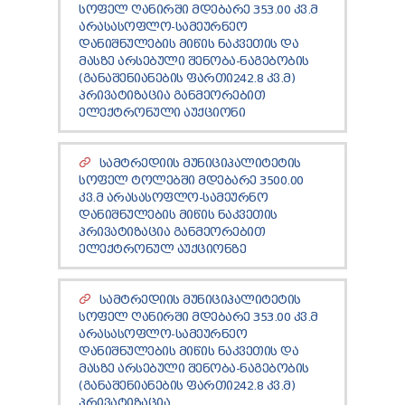
ᲡᲝᲤᲔᲚ ᲦᲐᲜᲘᲠᲨᲘ ᲛᲓᲔᲑᲐᲠᲔ 353.00 ᲙᲕ.Მ
CITY HALL STRATEGY AND PLAN
BUREAU
VACANCY
ᲐᲠᲐᲡᲐᲡᲝᲤᲚᲝ-ᲡᲐᲛᲔᲣᲠᲜᲔᲝ
LEGISLATION
PUBLIC INFORMATION
RULES OF ATTENDANCE
RURAL SUPPORT PROGRAM
ᲓᲐᲜᲘᲨᲜᲣᲚᲔᲑᲘᲡ ᲛᲘᲬᲘᲡ ᲜᲐᲙᲕᲔᲗᲘᲡ ᲓᲐ
STAFF LIST OF THE CITY HALL
CITY COUNCIL REPORT
ᲛᲐᲡᲖᲔ ᲐᲠᲡᲔᲑᲣᲚᲘ ᲨᲔᲜᲝᲑᲐ-ᲜᲐᲒᲔᲑᲝᲑᲘᲡ
CIVIL COUNCIL
ORDER AND DECREE
STRUCTURAL TREE
FACTION "GEORGIAN DREAM"
BUSINESS
(ᲒᲐᲜᲐᲨᲔᲜᲘᲐᲜᲔᲑᲘᲡ ᲤᲐᲠᲗᲘ242.8 ᲙᲕ.Მ)
PERMISSIONS
INFORMATIONAL DOCUMENTATION
FACTION "NATIONAL MOVEMENT"
ᲞᲠᲘᲕᲐᲢᲘᲖᲐᲪᲘᲐ ᲒᲐᲜᲛᲔᲝᲠᲔᲑᲘᲗ
OTHER SERVICES
FUNCTION-DUTIES AND WORK PLAN OF THE CITY
BANK AND MICROFINANCE
ᲔᲚᲔᲥᲢᲠᲝᲜᲣᲚᲘ ᲐᲣᲥᲪᲘᲝᲜᲘ
GENDER EQUALITY COUNCIL:
COUNCIL
COUNCIL
SMALL AND MEDIUM BUSINESS
DOCUMENTATION
/
2022 DOCUMENTATION
/
2023
MEETING MINUTES OF CITY COUNCIL SESSION
JOIN US
DOCUMENTATION
/
2024 DOCUMENTATION
NON-GOVERNMENTAL ORGANIZATIONS
MEETING MINUTES OF BUREAU SESSION
ᲡᲐᲛᲢᲠᲔᲓᲘᲘᲡ ᲛᲣᲜᲘᲪᲘᲞᲐᲚᲘᲢᲔᲢᲘᲡ
INVESTMENT FACILITIES
ᲡᲝᲤᲔᲚ ᲢᲝᲚᲔᲑᲨᲘ ᲛᲓᲔᲑᲐᲠᲔ 3500.00
MEETING MINUTES OF COMMISSION SESSION
INVESTMENTS MADE
ᲙᲕ.Მ ᲐᲠᲐᲡᲐᲡᲝᲤᲚᲝ-ᲡᲐᲛᲔᲣᲠᲜᲝ
BUDGET:
2021
/
2022
/
2023
/
2024
/
2025
/
ᲓᲐᲜᲘᲨᲜᲣᲚᲔᲑᲘᲡ ᲛᲘᲬᲘᲡ ᲜᲐᲙᲕᲔᲗᲘᲡ
2026
ᲞᲠᲘᲕᲐᲢᲘᲖᲐᲪᲘᲐ ᲒᲐᲜᲛᲔᲝᲠᲔᲑᲘᲗ
PURCHASES ANNUAL PLAN
ᲔᲚᲔᲥᲢᲠᲝᲜᲣᲚ ᲐᲣᲥᲪᲘᲝᲜᲖᲔ
PURCHASES MADE
BUSINESS TRIP EXPENSES
ADVERTISING COSTS
ᲡᲐᲛᲢᲠᲔᲓᲘᲘᲡ ᲛᲣᲜᲘᲪᲘᲞᲐᲚᲘᲢᲔᲢᲘᲡ
COMMUNICATION COSTS
ᲡᲝᲤᲔᲚ ᲦᲐᲜᲘᲠᲨᲘ ᲛᲓᲔᲑᲐᲠᲔ 353.00 ᲙᲕ.Მ
ᲐᲠᲐᲡᲐᲡᲝᲤᲚᲝ-ᲡᲐᲛᲔᲣᲠᲜᲔᲝ
TECHNICAL SERVICE COSTS
ᲓᲐᲜᲘᲨᲜᲣᲚᲔᲑᲘᲡ ᲛᲘᲬᲘᲡ ᲜᲐᲙᲕᲔᲗᲘᲡ ᲓᲐ
FUEL COSTS
ᲛᲐᲡᲖᲔ ᲐᲠᲡᲔᲑᲣᲚᲘ ᲨᲔᲜᲝᲑᲐ-ᲜᲐᲒᲔᲑᲝᲑᲘᲡ
REPRESENTATION EXPENSES
(ᲒᲐᲜᲐᲨᲔᲜᲘᲐᲜᲔᲑᲘᲡ ᲤᲐᲠᲗᲘ242.8 ᲙᲕ.Მ)
AUCTIONS
ᲞᲠᲘᲕᲐᲢᲘᲖᲐᲪᲘᲐ