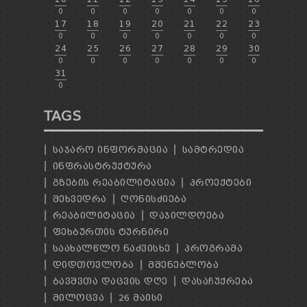
0
0
0
0
0
0
0
17
18
19
20
21
22
23
0
0
0
0
0
0
0
24
25
26
27
28
29
30
0
0
0
0
0
0
0
31
0
TAGS
ᲡᲐᲯᲐᲠᲝ ᲘᲜᲤᲝᲠᲛᲐᲪᲘᲐ
ᲡᲐᲛᲢᲠᲔᲓᲘᲐ
ᲘᲜᲤᲠᲐᲡᲢᲠᲣᲥᲢᲣᲠᲐ
ᲒᲖᲔᲑᲘᲡ ᲠᲔᲐᲑᲘᲚᲘᲢᲐᲪᲘᲐ
ᲞᲠᲝᲔᲥᲢᲔᲑᲘ
ᲨᲔᲮᲕᲔᲓᲠᲐ
ᲦᲝᲜᲘᲡᲫᲘᲔᲑᲐ
ᲠᲔᲐᲑᲘᲚᲘᲢᲐᲪᲘᲐ
ᲓᲐᲯᲘᲚᲓᲝᲔᲑᲐ
ᲤᲔᲮᲑᲣᲠᲗᲘᲡ ᲢᲣᲠᲜᲘᲠᲘ
ᲡᲐᲐᲮᲐᲚᲬᲚᲝ ᲜᲐᲫᲕᲘᲡᲮᲔ
ᲞᲠᲝᲒᲠᲐᲛᲐ
ᲓᲘᲓᲗᲝᲕᲚᲝᲑᲐ
ᲛᲨᲔᲜᲔᲑᲚᲝᲑᲐ
ᲑᲐᲕᲨᲕᲗᲐ ᲓᲐᲪᲕᲘᲡ ᲓᲦᲔ
ᲓᲐᲡᲐᲩᲣᲥᲠᲔᲑᲐ
ᲛᲘᲚᲝᲪᲕᲐ
26 ᲛᲐᲘᲡᲘ