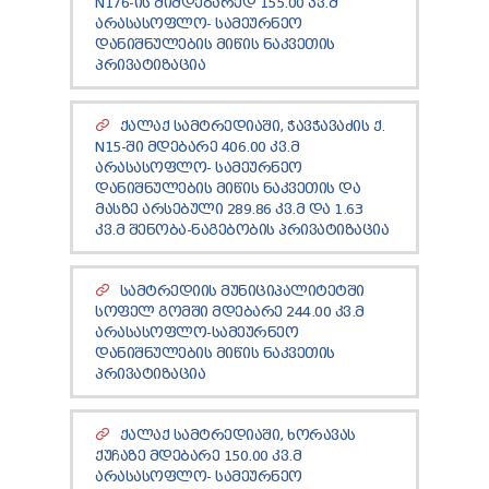
N176-ᲘᲡ ᲛᲘᲛᲓᲔᲑᲐᲠᲔᲓ 155.00 ᲙᲕ.Მ
ᲐᲠᲐᲡᲐᲡᲝᲤᲚᲝ- ᲡᲐᲛᲔᲣᲠᲜᲔᲝ
ᲓᲐᲜᲘᲨᲜᲣᲚᲔᲑᲘᲡ ᲛᲘᲬᲘᲡ ᲜᲐᲙᲕᲔᲗᲘᲡ
ᲞᲠᲘᲕᲐᲢᲘᲖᲐᲪᲘᲐ
ᲥᲐᲚᲐᲥ ᲡᲐᲛᲢᲠᲔᲓᲘᲐᲨᲘ, ᲭᲐᲕᲭᲐᲕᲐᲫᲘᲡ Ქ.
N15-ᲨᲘ ᲛᲓᲔᲑᲐᲠᲔ 406.00 ᲙᲕ.Მ
ᲐᲠᲐᲡᲐᲡᲝᲤᲚᲝ- ᲡᲐᲛᲔᲣᲠᲜᲔᲝ
ᲓᲐᲜᲘᲨᲜᲣᲚᲔᲑᲘᲡ ᲛᲘᲬᲘᲡ ᲜᲐᲙᲕᲔᲗᲘᲡ ᲓᲐ
ᲛᲐᲡᲖᲔ ᲐᲠᲡᲔᲑᲣᲚᲘ 289.86 ᲙᲕ.Მ ᲓᲐ 1.63
ᲙᲕ.Მ ᲨᲔᲜᲝᲑᲐ-ᲜᲐᲒᲔᲑᲝᲑᲘᲡ ᲞᲠᲘᲕᲐᲢᲘᲖᲐᲪᲘᲐ
ᲡᲐᲛᲢᲠᲔᲓᲘᲘᲡ ᲛᲣᲜᲘᲪᲘᲞᲐᲚᲘᲢᲔᲢᲨᲘ
ᲡᲝᲤᲔᲚ ᲒᲝᲛᲨᲘ ᲛᲓᲔᲑᲐᲠᲔ 244.00 ᲙᲕ.Მ
ᲐᲠᲐᲡᲐᲡᲝᲤᲚᲝ-ᲡᲐᲛᲔᲣᲠᲜᲔᲝ
ᲓᲐᲜᲘᲨᲜᲣᲚᲔᲑᲘᲡ ᲛᲘᲬᲘᲡ ᲜᲐᲙᲕᲔᲗᲘᲡ
ᲞᲠᲘᲕᲐᲢᲘᲖᲐᲪᲘᲐ
ᲥᲐᲚᲐᲥ ᲡᲐᲛᲢᲠᲔᲓᲘᲐᲨᲘ, ᲮᲝᲠᲐᲕᲐᲡ
ᲥᲣᲩᲐᲖᲔ ᲛᲓᲔᲑᲐᲠᲔ 150.00 ᲙᲕ.Მ
ᲐᲠᲐᲡᲐᲡᲝᲤᲚᲝ- ᲡᲐᲛᲔᲣᲠᲜᲔᲝ