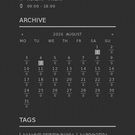
09:00 - 18:00
ARCHIVE
«
2026
AUGUST
»
MO
TU
WE
TH
FR
SA
SU
1
2
1
0
3
4
5
6
7
8
9
0
3
0
0
0
0
0
10
11
12
13
14
15
16
0
0
0
0
0
0
0
17
18
19
20
21
22
23
0
0
0
0
0
0
0
24
25
26
27
28
29
30
0
0
0
0
0
0
0
31
0
TAGS
ᲡᲐᲯᲐᲠᲝ ᲘᲜᲤᲝᲠᲛᲐᲪᲘᲐ
ᲡᲐᲛᲢᲠᲔᲓᲘᲐ