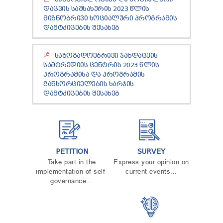
ᲓᲐᲪᲕᲘᲡ ᲡᲐᲛᲡᲐᲮᲣᲠᲘᲡ 2023 ᲬᲚᲘᲡ
ᲛᲘᲖᲜᲝᲑᲠᲘᲕᲘ ᲡᲝᲪᲘᲐᲚᲣᲠᲘ ᲞᲠᲝᲒᲠᲐᲛᲘᲡ
ᲓᲐᲛᲢᲙᲘᲪᲔᲑᲘᲡ ᲨᲔᲡᲐᲮᲔᲑ
ᲡᲐᲖᲝᲒᲐᲓᲝᲔᲑᲠᲘᲕᲘ ᲯᲐᲜᲓᲐᲪᲕᲘᲡ
ᲡᲐᲛᲢᲠᲔᲓᲘᲘᲡ ᲪᲔᲜᲢᲠᲘᲡ 2023 ᲬᲚᲘᲡ
ᲞᲠᲝᲒᲠᲐᲛᲘᲡᲐ ᲓᲐ ᲞᲠᲝᲒᲠᲐᲛᲘᲡ
ᲒᲐᲜᲮᲝᲠᲪᲘᲔᲚᲔᲑᲘᲡ ᲮᲐᲠᲯᲘᲡ
ᲓᲐᲛᲢᲙᲘᲪᲔᲑᲘᲡ ᲨᲔᲡᲐᲮᲔᲑ
PETITION
SURVEY
Take part in the
Express your opinion on
implementation of self-
current events...
governance…