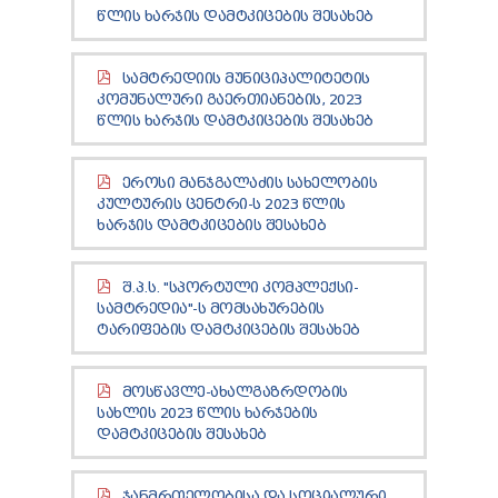
TENDERS
ᲬᲚᲘᲡ ᲮᲐᲠᲯᲘᲡ ᲓᲐᲛᲢᲙᲘᲪᲔᲑᲘᲡ ᲨᲔᲡᲐᲮᲔᲑ
REPORT TO BE SUBMITTED TO PRESIDENT AND
PARLIAMENT
ᲡᲐᲛᲢᲠᲔᲓᲘᲘᲡ ᲛᲣᲜᲘᲪᲘᲞᲐᲚᲘᲢᲔᲢᲘᲡ
REQUEST OF PUBLIC INFORMATION
ᲙᲝᲛᲣᲜᲐᲚᲣᲠᲘ ᲒᲐᲔᲠᲗᲘᲐᲜᲔᲑᲘᲡ, 2023
PERSONAL DATA PROTECTION OFFICER
ᲬᲚᲘᲡ ᲮᲐᲠᲯᲘᲡ ᲓᲐᲛᲢᲙᲘᲪᲔᲑᲘᲡ ᲨᲔᲡᲐᲮᲔᲑ
LEGAL DECISIONS
APPEAL RULES
ᲔᲠᲝᲡᲘ ᲛᲐᲜᲯᲒᲐᲚᲐᲫᲘᲡ ᲡᲐᲮᲔᲚᲝᲑᲘᲡ
ᲙᲣᲚᲢᲣᲠᲘᲡ ᲪᲔᲜᲢᲠᲘ-Ს 2023 ᲬᲚᲘᲡ
ᲮᲐᲠᲯᲘᲡ ᲓᲐᲛᲢᲙᲘᲪᲔᲑᲘᲡ ᲨᲔᲡᲐᲮᲔᲑ
Შ.Პ.Ს. "ᲡᲞᲝᲠᲢᲣᲚᲘ ᲙᲝᲛᲞᲚᲔᲥᲡᲘ-
ᲡᲐᲛᲢᲠᲔᲓᲘᲐ"-Ს ᲛᲝᲛᲡᲐᲮᲣᲠᲔᲑᲘᲡ
ᲢᲐᲠᲘᲤᲔᲑᲘᲡ ᲓᲐᲛᲢᲙᲘᲪᲔᲑᲘᲡ ᲨᲔᲡᲐᲮᲔᲑ
ᲛᲝᲡᲬᲐᲕᲚᲔ-ᲐᲮᲐᲚᲒᲐᲖᲠᲓᲝᲑᲘᲡ
ᲡᲐᲮᲚᲘᲡ 2023 ᲬᲚᲘᲡ ᲮᲐᲠᲯᲔᲑᲘᲡ
ᲓᲐᲛᲢᲙᲘᲪᲔᲑᲘᲡ ᲨᲔᲡᲐᲮᲔᲑ
ᲯᲐᲜᲛᲠᲗᲔᲚᲝᲑᲘᲡᲐ ᲓᲐ ᲡᲝᲪᲘᲐᲚᲣᲠᲘ