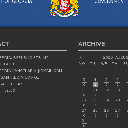
T OF GEORGIA
GOVERNMENT 
ACT
ARCHIVE
EDIA, REPUBLIC STR. N6
«
2026
AUGUS
MO
TU
WE
TH
FR
1 19 13
EDIA.KANCELARIA@GMAIL.COM
SAMTREDIA.GOV.GE
3
4
5
6
Y - FRIDAY
0
2
0
0
10
11
12
13
 - 18:00
0
0
0
0
17
18
19
20
0
0
0
0
24
25
26
27
0
0
0
0
31
0