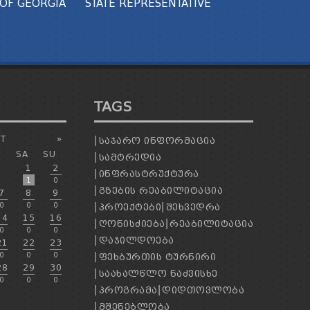
OF GEORGIA
STATE REPRESENTATIVE
TAGS
T
»
ᲡᲐᲯᲐᲠᲝ ᲘᲜᲤᲝᲠᲛᲐᲪᲘᲐ
SA
SU
ᲡᲐᲛᲢᲠᲔᲓᲘᲐ
1
2
ᲘᲜᲤᲠᲐᲡᲢᲠᲣᲥᲢᲣᲠᲐ
1
0
ᲒᲖᲔᲑᲘᲡ ᲠᲔᲐᲑᲘᲚᲘᲢᲐᲪᲘᲐ
7
8
9
0
0
0
ᲞᲠᲝᲔᲥᲢᲔᲑᲘ
ᲨᲔᲮᲕᲔᲓᲠᲐ
14
15
16
ᲦᲝᲜᲘᲡᲫᲘᲔᲑᲐ
ᲠᲔᲐᲑᲘᲚᲘᲢᲐᲪᲘᲐ
0
0
0
ᲓᲐᲯᲘᲚᲓᲝᲔᲑᲐ
21
22
23
0
0
0
ᲤᲔᲮᲑᲣᲠᲗᲘᲡ ᲢᲣᲠᲜᲘᲠᲘ
28
29
30
ᲡᲐᲐᲮᲐᲚᲬᲚᲝ ᲜᲐᲫᲕᲘᲡᲮᲔ
0
0
0
ᲞᲠᲝᲒᲠᲐᲛᲐ
ᲓᲘᲓᲗᲝᲕᲚᲝᲑᲐ
ᲛᲨᲔᲜᲔᲑᲚᲝᲑᲐ