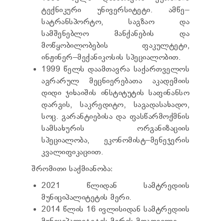
TENDERS
ტექნიკური უნივერსიტეტი. ამწე–
REPORT TO BE SUBMITTED TO PRESIDENT AND
სატრანსპორტო, საგზაო და
PARLIAMENT
სამშენებლო მანქანების და
REQUEST OF PUBLIC INFORMATION
მოწყობილობების ფაკულტეტი,
PERSONAL DATA PROTECTION OFFICER
ინჟინერ–მექანიკოსის სპეციალობით.
LEGAL DECISIONS
1999 წელს დაამთავრა საქართველოს
APPEAL RULES
აგრარულ მეცნიერებათა აკადემიის
დიდი ჯიხაიშის ინსტიტუტის საფინანსო
დარგის, საკრედიტო, საგადასახადო,
სოც. გარანტიებისა და ფასწარმოქმნის
სამსახურის ორგანიზაციის
სპეციალობა, ეკონომისტ–მენეჯერის
კვალიფიკაციით.
შრომითი საქმიანობა:
2021 წლიდან სამტრედიის
მუნიციპალიტეტის მერი.
2014 წლის 16 ივლისიდან სამტრედიის