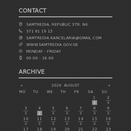
CONTACT
SAMTREDIA, REPUBLIC STR. N6
571 81 19 13
SAMTREDIA.KANCELARIA@GMAIL.COM
WWW.SAMTREDIA.GOV.GE
MONDAY - FRIDAY
09:00 - 18:00
ARCHIVE
«
2026
AUGUST
»
MO
TU
WE
TH
FR
SA
SU
1
2
1
0
3
4
5
6
7
8
9
0
2
0
0
0
0
0
10
11
12
13
14
15
16
0
0
0
0
0
0
0
17
18
19
20
21
22
23