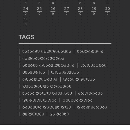
0
0
0
0
0
0
0
24
25
26
27
28
29
30
0
0
0
0
0
0
0
31
0
TAGS
ᲡᲐᲯᲐᲠᲝ ᲘᲜᲤᲝᲠᲛᲐᲪᲘᲐ
ᲡᲐᲛᲢᲠᲔᲓᲘᲐ
ᲘᲜᲤᲠᲐᲡᲢᲠᲣᲥᲢᲣᲠᲐ
ᲒᲖᲔᲑᲘᲡ ᲠᲔᲐᲑᲘᲚᲘᲢᲐᲪᲘᲐ
ᲞᲠᲝᲔᲥᲢᲔᲑᲘ
ᲨᲔᲮᲕᲔᲓᲠᲐ
ᲦᲝᲜᲘᲡᲫᲘᲔᲑᲐ
ᲠᲔᲐᲑᲘᲚᲘᲢᲐᲪᲘᲐ
ᲓᲐᲯᲘᲚᲓᲝᲔᲑᲐ
ᲤᲔᲮᲑᲣᲠᲗᲘᲡ ᲢᲣᲠᲜᲘᲠᲘ
ᲡᲐᲐᲮᲐᲚᲬᲚᲝ ᲜᲐᲫᲕᲘᲡᲮᲔ
ᲞᲠᲝᲒᲠᲐᲛᲐ
ᲓᲘᲓᲗᲝᲕᲚᲝᲑᲐ
ᲛᲨᲔᲜᲔᲑᲚᲝᲑᲐ
ᲑᲐᲕᲨᲕᲗᲐ ᲓᲐᲪᲕᲘᲡ ᲓᲦᲔ
ᲓᲐᲡᲐᲩᲣᲥᲠᲔᲑᲐ
ᲛᲘᲚᲝᲪᲕᲐ
26 ᲛᲐᲘᲡᲘ