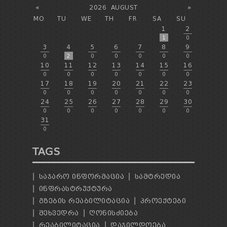
«
2026
AUGUST
»
MO
TU
WE
TH
FR
SA
SU
1
2
1
0
3
4
5
6
7
8
9
0
2
0
0
0
0
0
10
11
12
13
14
15
16
0
0
0
0
0
0
0
17
18
19
20
21
22
23
0
0
0
0
0
0
0
24
25
26
27
28
29
30
0
0
0
0
0
0
0
31
0
TAGS
ᲡᲐᲯᲐᲠᲝ ᲘᲜᲤᲝᲠᲛᲐᲪᲘᲐ
ᲡᲐᲛᲢᲠᲔᲓᲘᲐ
ᲘᲜᲤᲠᲐᲡᲢᲠᲣᲥᲢᲣᲠᲐ
ᲒᲖᲔᲑᲘᲡ ᲠᲔᲐᲑᲘᲚᲘᲢᲐᲪᲘᲐ
ᲞᲠᲝᲔᲥᲢᲔᲑᲘ
ᲨᲔᲮᲕᲔᲓᲠᲐ
ᲦᲝᲜᲘᲡᲫᲘᲔᲑᲐ
ᲠᲔᲐᲑᲘᲚᲘᲢᲐᲪᲘᲐ
ᲓᲐᲯᲘᲚᲓᲝᲔᲑᲐ