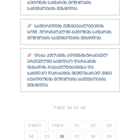
ᲑᲔᲢᲝᲜᲘᲡ ᲡᲐᲤᲐᲠᲘᲡ ᲛᲝᲬᲧᲝᲑᲘᲡ
ᲡᲐᲛᲣᲨᲐᲝᲔᲑᲘᲡ ᲨᲔᲡᲧᲘᲓᲕᲐ
ᲡᲐᲛᲢᲠᲔᲓᲘᲘᲡ ᲛᲣᲜᲘᲪᲘᲞᲐᲚᲘᲢᲔᲢᲘᲡ
ᲡᲝᲤ. ᲒᲝᲠᲛᲐᲦᲐᲚᲨᲘ ᲑᲔᲢᲝᲜᲘᲡ ᲡᲐᲤᲐᲠᲘᲡ
ᲛᲝᲬᲧᲝᲑᲘᲡ ᲡᲐᲛᲣᲨᲐᲝᲔᲑᲘᲡ ᲨᲔᲡᲧᲘᲓᲕᲐ
ᲓᲐᲑᲐ ᲙᲣᲚᲐᲨᲘᲡ ᲐᲓᲛᲘᲜᲘᲡᲢᲠᲐᲪᲘᲣᲚ
ᲔᲠᲗᲔᲣᲚᲨᲘ ᲡᲐᲭᲘᲓᲐᲝ ᲓᲐᲠᲑᲐᲖᲘᲡ
ᲤᲐᲡᲐᲓᲘᲡ ᲠᲔᲐᲑᲣᲚᲘᲢᲐᲪᲘᲘᲡᲐ ᲓᲐ
ᲡᲐᲭᲘᲓᲐᲝ ᲓᲐᲠᲑᲐᲖᲘᲡ ᲛᲘᲛᲓᲔᲑᲐᲠᲔᲓ ᲛᲘᲜᲘ
ᲡᲢᲐᲓᲘᲝᲜᲘᲡ ᲛᲝᲬᲧᲝᲑᲘᲡ ᲡᲐᲛᲣᲨᲐᲝᲔᲑᲘᲡ
ᲨᲔᲡᲧᲘᲓᲕᲐ
PAGE 36 OF 46
START
PREV
31
32
33
34
35
36
37
38
39