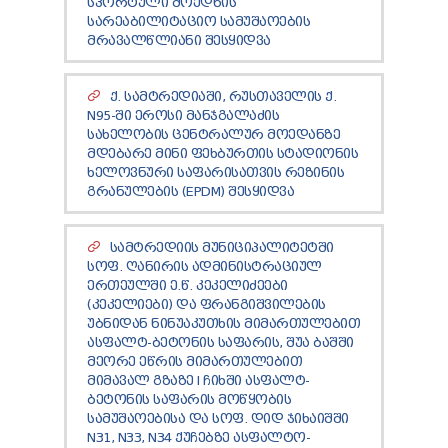
ᲡᲞᲝᲠᲢᲣᲚᲘ ᲛᲝᲔᲓᲜᲘᲡ
ᲡᲐᲠᲔᲐᲑᲘᲚᲘᲢᲐᲪᲘᲝ ᲡᲐᲛᲣᲨᲐᲝᲔᲑᲘᲡ
ᲛᲠᲐᲕᲐᲚᲬᲚᲘᲐᲜᲘ ᲨᲔᲡᲧᲘᲓᲕᲐ
Ქ. ᲡᲐᲛᲢᲠᲔᲓᲘᲐᲨᲘ, ᲠᲣᲡᲗᲐᲕᲔᲚᲘᲡ Ქ.
N95-ᲨᲘ ᲔᲠᲝᲡᲘ ᲛᲐᲜᲯᲒᲐᲚᲐᲫᲘᲡ
ᲡᲐᲮᲔᲚᲝᲑᲘᲡ ᲪᲔᲜᲢᲠᲐᲚᲣᲠ ᲛᲝᲔᲓᲐᲜᲖᲔ
ᲛᲓᲔᲑᲐᲠᲔ ᲛᲘᲜᲘ ᲤᲔᲮᲑᲣᲠᲗᲘᲡ ᲡᲢᲐᲓᲘᲝᲜᲘᲡ
ᲮᲔᲚᲝᲕᲜᲣᲠᲘ ᲡᲐᲤᲐᲠᲘᲡᲐᲗᲕᲘᲡ ᲠᲔᲖᲘᲜᲘᲡ
ᲒᲠᲐᲜᲣᲚᲔᲑᲘᲡ (EPDM) ᲨᲔᲡᲧᲘᲓᲕᲐ
ᲡᲐᲛᲢᲠᲔᲓᲘᲘᲡ ᲛᲣᲜᲘᲪᲘᲞᲐᲚᲘᲢᲔᲢᲨᲘ
ᲡᲝᲤ. ᲦᲐᲜᲘᲠᲘᲡ ᲐᲓᲛᲘᲜᲘᲡᲢᲠᲐᲪᲘᲣᲚ
ᲔᲠᲗᲔᲣᲚᲨᲘ Ე.Წ. ᲙᲔᲙᲔᲚᲘᲫᲔᲔᲑᲘ
(ᲙᲔᲙᲔᲚᲘᲔᲑᲘ) ᲓᲐ ᲤᲠᲐᲜᲒᲘᲨᲕᲘᲚᲔᲑᲘᲡ
ᲣᲑᲜᲘᲓᲐᲜ ᲜᲘᲜᲣᲐᲙᲣᲗᲮᲘᲡ ᲛᲘᲛᲐᲠᲗᲣᲚᲔᲑᲘᲗ
ᲐᲡᲤᲐᲚᲢ-ᲑᲔᲢᲝᲜᲘᲡ ᲡᲐᲤᲐᲠᲘᲡ, ᲨᲣᲐ ᲑᲐᲨᲨᲘ
ᲛᲔᲝᲠᲔ ᲔᲬᲠᲘᲡ ᲛᲘᲛᲐᲠᲗᲣᲚᲔᲑᲘᲗ
ᲛᲘᲛᲐᲕᲐᲚ ᲒᲖᲐᲖᲔ I ᲩᲘᲮᲨᲘ ᲐᲡᲤᲐᲚᲢ-
ᲑᲔᲢᲝᲜᲘᲡ ᲡᲐᲤᲐᲠᲘᲡ ᲛᲝᲬᲧᲝᲑᲘᲡ
ᲡᲐᲛᲣᲨᲐᲝᲔᲑᲘᲡᲐ ᲓᲐ ᲡᲝᲤ. ᲓᲘᲓ ᲯᲘᲮᲐᲘᲨᲨᲘ
N31, N33, N34 ᲥᲣᲩᲔᲑᲖᲔ ᲐᲡᲤᲐᲚᲢᲝ-