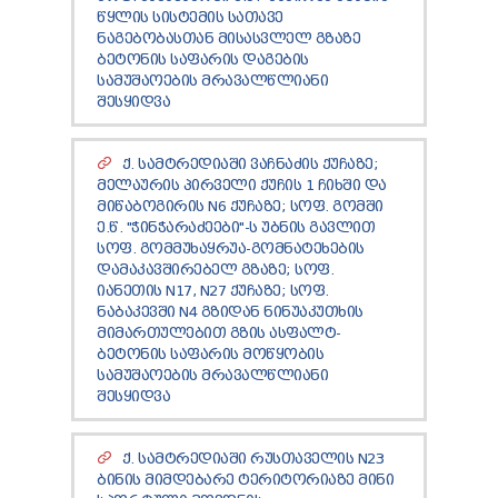
TENDERS
ᲬᲧᲚᲘᲡ ᲡᲘᲡᲢᲔᲛᲘᲡ ᲡᲐᲗᲐᲕᲔ
REPORT TO BE SUBMITTED TO PRESIDENT AND
ᲜᲐᲒᲔᲑᲝᲑᲐᲡᲗᲐᲜ ᲛᲘᲡᲐᲡᲕᲚᲔᲚ ᲒᲖᲐᲖᲔ
PARLIAMENT
ᲑᲔᲢᲝᲜᲘᲡ ᲡᲐᲤᲐᲠᲘᲡ ᲓᲐᲒᲔᲑᲘᲡ
ᲡᲐᲛᲣᲨᲐᲝᲔᲑᲘᲡ ᲛᲠᲐᲕᲐᲚᲬᲚᲘᲐᲜᲘ
REQUEST OF PUBLIC INFORMATION
ᲨᲔᲡᲧᲘᲓᲕᲐ
PERSONAL DATA PROTECTION OFFICER
LEGAL DECISIONS
APPEAL RULES
Ქ. ᲡᲐᲛᲢᲠᲔᲓᲘᲐᲨᲘ ᲕᲐᲩᲜᲐᲫᲘᲡ ᲥᲣᲩᲐᲖᲔ;
ᲛᲔᲚᲐᲣᲠᲘᲡ ᲞᲘᲠᲕᲔᲚᲘ ᲥᲣᲩᲘᲡ 1 ᲩᲘᲮᲨᲘ ᲓᲐ
ᲛᲘᲬᲐᲑᲝᲒᲘᲠᲘᲡ N6 ᲥᲣᲩᲐᲖᲔ; ᲡᲝᲤ. ᲒᲝᲛᲨᲘ
Ე.Წ. "ᲭᲘᲜᲭᲐᲠᲐᲫᲔᲔᲑᲘ"-Ს ᲣᲑᲜᲘᲡ ᲒᲐᲕᲚᲘᲗ
ᲡᲝᲤ. ᲒᲝᲛᲛᲣᲮᲐᲧᲠᲣᲐ-ᲒᲝᲛᲜᲐᲢᲔᲮᲔᲑᲘᲡ
ᲓᲐᲛᲐᲙᲐᲕᲨᲘᲠᲔᲑᲔᲚ ᲒᲖᲐᲖᲔ; ᲡᲝᲤ.
ᲘᲐᲜᲔᲗᲘᲡ N17, N27 ᲥᲣᲩᲐᲖᲔ; ᲡᲝᲤ.
ᲜᲐᲑᲐᲙᲔᲕᲨᲘ N4 ᲒᲖᲘᲓᲐᲜ ᲜᲘᲜᲣᲐᲙᲣᲗᲮᲘᲡ
ᲛᲘᲛᲐᲠᲗᲣᲚᲔᲑᲘᲗ ᲒᲖᲘᲡ ᲐᲡᲤᲐᲚᲢ-
ᲑᲔᲢᲝᲜᲘᲡ ᲡᲐᲤᲐᲠᲘᲡ ᲛᲝᲬᲧᲝᲑᲘᲡ
ᲡᲐᲛᲣᲨᲐᲝᲔᲑᲘᲡ ᲛᲠᲐᲕᲐᲚᲬᲚᲘᲐᲜᲘ
ᲨᲔᲡᲧᲘᲓᲕᲐ
Ქ. ᲡᲐᲛᲢᲠᲔᲓᲘᲐᲨᲘ ᲠᲣᲡᲗᲐᲕᲔᲚᲘᲡ N23
ᲑᲘᲜᲘᲡ ᲛᲘᲛᲓᲔᲑᲐᲠᲔ ᲢᲔᲠᲘᲢᲝᲠᲘᲐᲖᲔ ᲛᲘᲜᲘ