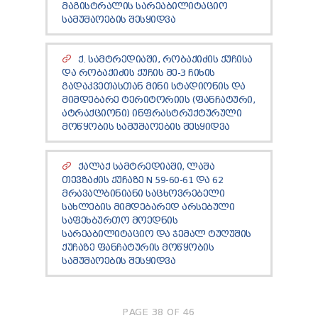
ᲛᲐᲒᲘᲡᲢᲠᲐᲚᲘᲡ ᲡᲐᲠᲔᲐᲑᲘᲚᲘᲢᲐᲪᲘᲝ
ᲡᲐᲛᲣᲨᲐᲝᲔᲑᲘᲡ ᲨᲔᲡᲧᲘᲓᲕᲐ
Ქ. ᲡᲐᲛᲢᲠᲔᲓᲘᲐᲨᲘ, ᲠᲝᲑᲐᲥᲘᲫᲘᲡ ᲥᲣᲩᲘᲡᲐ
ᲓᲐ ᲠᲝᲑᲐᲥᲘᲫᲘᲡ ᲥᲣᲩᲘᲡ ᲛᲔ-3 ᲩᲘᲮᲘᲡ
ᲒᲐᲓᲐᲙᲕᲔᲗᲐᲡᲗᲐᲜ ᲛᲘᲜᲘ ᲡᲢᲐᲓᲘᲝᲜᲘᲡ ᲓᲐ
ᲛᲘᲛᲓᲔᲑᲐᲠᲔ ᲢᲔᲠᲘᲢᲝᲠᲘᲘᲡ (ᲤᲐᲜᲩᲐᲢᲣᲠᲘ,
ᲐᲢᲠᲐᲥᲪᲘᲝᲜᲘ) ᲘᲜᲤᲠᲐᲡᲢᲠᲣᲥᲢᲣᲠᲣᲚᲘ
ᲛᲝᲬᲧᲝᲑᲘᲡ ᲡᲐᲛᲣᲨᲐᲝᲔᲑᲘᲡ ᲨᲔᲡᲧᲘᲓᲕᲐ
ᲥᲐᲚᲐᲥ ᲡᲐᲛᲢᲠᲔᲓᲘᲐᲨᲘ, ᲚᲐᲨᲐ
ᲗᲔᲕᲖᲐᲫᲘᲡ ᲥᲣᲩᲐᲖᲔ N 59-60-61 ᲓᲐ 62
ᲛᲠᲐᲕᲐᲚᲑᲘᲜᲘᲐᲜᲘ ᲡᲐᲪᲮᲝᲕᲠᲔᲑᲔᲚᲘ
ᲡᲐᲮᲚᲔᲑᲘᲡ ᲛᲘᲛᲓᲔᲑᲐᲠᲔᲓ ᲐᲠᲡᲔᲑᲣᲚᲘ
ᲡᲐᲤᲔᲮᲑᲣᲠᲗᲝ ᲛᲝᲔᲓᲜᲘᲡ
ᲡᲐᲠᲔᲐᲑᲘᲚᲘᲢᲐᲪᲘᲝ ᲓᲐ ᲯᲔᲛᲐᲚ ᲢᲣᲦᲣᲨᲘᲡ
ᲥᲣᲩᲐᲖᲔ ᲤᲐᲜᲩᲐᲢᲣᲠᲘᲡ ᲛᲝᲬᲧᲝᲑᲘᲡ
ᲡᲐᲛᲣᲨᲐᲝᲔᲑᲘᲡ ᲨᲔᲡᲧᲘᲓᲕᲐ
PAGE 38 OF 46