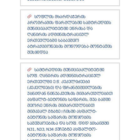
TENDERS
REPORT TO BE SUBMITTED TO PRESIDENT AND
PARLIAMENT
ᲡᲝᲤᲚᲘᲡ ᲛᲮᲐᲠᲓᲐᲭᲔᲠᲘᲡ
ᲞᲠᲝᲒᲠᲐᲛᲘᲡ ᲤᲐᲠᲒᲚᲔᲑᲨᲘ ᲡᲐᲛᲢᲠᲔᲓᲘᲘᲡ
REQUEST OF PUBLIC INFORMATION
ᲛᲣᲜᲘᲪᲘᲞᲐᲚᲘᲢᲔᲢᲨᲘ ᲔᲬᲠᲘᲡᲐ ᲓᲐ
PERSONAL DATA PROTECTION OFFICER
ᲦᲐᲜᲘᲠᲘᲡ ᲐᲓᲛᲘᲜᲘᲡᲢᲠᲐᲪᲘᲣᲚ
LEGAL DECISIONS
ᲔᲠᲗᲔᲣᲚᲔᲑᲨᲘ ᲡᲐᲑᲐᲕᲨᲕᲝ
APPEAL RULES
ᲐᲢᲠᲐᲥᲪᲘᲝᲜᲔᲑᲘᲡ ᲛᲝᲬᲝᲓᲔᲑᲐ-ᲛᲝᲜᲢᲐᲟᲘᲡ
ᲨᲔᲡᲧᲘᲓᲕᲐ
ᲡᲐᲛᲢᲠᲔᲓᲘᲘᲡ ᲛᲣᲜᲘᲪᲘᲞᲐᲚᲘᲢᲔᲢᲨᲘ
ᲡᲝᲤ. ᲦᲐᲜᲘᲠᲘᲡ ᲐᲓᲛᲘᲜᲘᲡᲢᲠᲐᲪᲘᲣᲚ
ᲔᲠᲗᲔᲣᲚᲨᲘ Ე.Წ. ᲙᲔᲙᲔᲚᲘᲫᲔᲔᲑᲘ
(ᲙᲔᲙᲔᲚᲘᲔᲑᲘ) ᲓᲐ ᲤᲠᲐᲜᲒᲘᲨᲕᲘᲚᲔᲑᲘᲡ
ᲣᲑᲜᲘᲓᲐᲜ ᲜᲘᲜᲣᲐᲙᲣᲗᲮᲘᲡ ᲛᲘᲛᲐᲠᲗᲣᲚᲔᲑᲘᲗ
ᲐᲡᲤᲐᲚᲢ-ᲑᲔᲢᲝᲜᲘᲡ ᲡᲐᲤᲐᲠᲘᲡ, ᲨᲣᲐ ᲑᲐᲨᲨᲘ
ᲛᲔᲝᲠᲔ ᲔᲬᲠᲘᲡ ᲛᲘᲛᲐᲠᲗᲣᲚᲔᲑᲘᲗ
ᲛᲘᲛᲐᲕᲐᲚ ᲒᲖᲐᲖᲔ I ᲩᲘᲮᲨᲘ ᲐᲡᲤᲐᲚᲢ-
ᲑᲔᲢᲝᲜᲘᲡ ᲡᲐᲤᲐᲠᲘᲡ ᲛᲝᲬᲧᲝᲑᲘᲡ
ᲡᲐᲛᲣᲨᲐᲝᲔᲑᲘᲡᲐ ᲓᲐ ᲡᲝᲤ. ᲓᲘᲓ ᲯᲘᲮᲐᲘᲨᲨᲘ
N31, N33, N34 ᲥᲣᲩᲔᲑᲖᲔ ᲐᲡᲤᲐᲚᲢᲝ-
ᲑᲔᲢᲝᲜᲘᲡ ᲡᲐᲤᲐᲠᲘᲡ ᲛᲝᲬᲧᲝᲑᲘᲡ