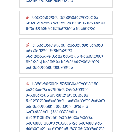
ᲡᲐᲛᲣᲨᲐᲝᲔᲑᲘᲡ ᲨᲔᲡᲧᲘᲓᲕᲐ
ᲡᲐᲛᲢᲠᲔᲓᲘᲘᲡ ᲛᲣᲜᲘᲪᲘᲞᲐᲚᲘᲢᲔᲢᲘᲡ
ᲡᲝᲤ. ᲒᲝᲠᲛᲐᲦᲐᲚᲨᲘ ᲑᲔᲢᲝᲜᲘᲡ ᲡᲐᲤᲐᲠᲘᲡ
ᲛᲝᲬᲧᲝᲑᲘᲡ ᲡᲐᲛᲣᲨᲐᲝᲔᲑᲘᲡ ᲨᲔᲡᲧᲘᲓᲕᲐ
Ქ. ᲡᲐᲛᲢᲠᲔᲓᲘᲐᲨᲘ, ᲒᲔᲒᲔᲨᲘᲫᲘᲡ ᲥᲣᲩᲐᲖᲔ
ᲐᲠᲡᲔᲑᲣᲚᲘ (ᲛᲝᲡᲬᲐᲕᲚᲔ-
ᲐᲮᲐᲚᲒᲐᲖᲠᲓᲝᲑᲘᲡ ᲡᲐᲮᲚᲘᲡ ᲓᲐᲡᲐᲕᲚᲔᲗ
ᲛᲮᲐᲠᲔᲡ) ᲡᲙᲕᲔᲠᲘᲡ ᲡᲐᲠᲔᲐᲑᲘᲚᲘᲢᲐᲪᲘᲝ
ᲡᲐᲛᲣᲨᲐᲝᲔᲑᲘᲡ ᲨᲔᲡᲧᲘᲓᲕᲐ
ᲡᲐᲛᲢᲠᲔᲓᲘᲘᲡ ᲛᲣᲜᲘᲪᲘᲞᲐᲚᲘᲢᲔᲢᲨᲘ,
ᲡᲐᲯᲐᲕᲐᲮᲝᲡ ᲐᲓᲛᲘᲜᲘᲡᲢᲠᲐᲪᲘᲣᲚᲘ
ᲔᲠᲗᲔᲣᲚᲘᲡ ᲡᲝᲤᲔᲚ ᲭᲝᲒᲜᲐᲠᲘᲡ
ᲬᲧᲐᲚᲛᲝᲛᲐᲠᲐᲒᲔᲑᲘᲡ ᲡᲐᲠᲔᲐᲑᲘᲚᲘᲢᲐᲪᲘᲝ
ᲡᲐᲛᲣᲨᲐᲝᲔᲑᲘᲡ ᲞᲘᲠᲕᲔᲚᲘ ᲔᲢᲐᲞᲘᲡ
ᲡᲐᲗᲐᲕᲔᲔᲑᲘᲡ (ᲙᲐᲞᲢᲐᲟᲔᲑᲘᲡ)
ᲬᲧᲐᲚᲨᲔᲛᲙᲠᲔᲑᲘ ᲠᲔᲖᲔᲠᲕᲣᲐᲠᲔᲑᲘᲡ,
ᲡᲐᲗᲐᲕᲔᲡ ᲨᲔᲛᲝᲦᲝᲑᲕᲘᲡ ᲓᲐ ᲡᲐᲗᲐᲕᲔᲓᲐᲜ
ᲫᲘᲠᲘᲗᲐᲓ 80 ᲢᲝᲜᲘᲐᲜ ᲠᲔᲖᲔᲠᲕᲣᲐᲠᲐᲛᲓᲔ