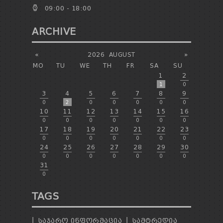
09:00 - 18:00
ARCHIVE
«
2026
AUGUST
»
MO
TU
WE
TH
FR
SA
SU
1
2
1
0
3
4
5
6
7
8
9
0
2
0
0
0
0
0
10
11
12
13
14
15
16
0
0
0
0
0
0
0
17
18
19
20
21
22
23
0
0
0
0
0
0
0
24
25
26
27
28
29
30
0
0
0
0
0
0
0
31
0
TAGS
ᲡᲐᲯᲐᲠᲝ ᲘᲜᲤᲝᲠᲛᲐᲪᲘᲐ
ᲡᲐᲛᲢᲠᲔᲓᲘᲐ