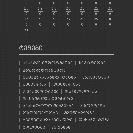
0
0
0
0
0
0
0
17
18
19
20
21
22
23
0
0
0
0
0
0
0
24
25
26
27
28
29
30
0
0
0
0
0
0
0
31
0
ᲢᲔᲒᲔᲑᲘ
ᲡᲐᲯᲐᲠᲝ ᲘᲜᲤᲝᲠᲛᲐᲪᲘᲐ
ᲡᲐᲛᲢᲠᲔᲓᲘᲐ
ᲘᲜᲤᲠᲐᲡᲢᲠᲣᲥᲢᲣᲠᲐ
ᲒᲖᲔᲑᲘᲡ ᲠᲔᲐᲑᲘᲚᲘᲢᲐᲪᲘᲐ
ᲞᲠᲝᲔᲥᲢᲔᲑᲘ
ᲨᲔᲮᲕᲔᲓᲠᲐ
ᲦᲝᲜᲘᲡᲫᲘᲔᲑᲐ
ᲠᲔᲐᲑᲘᲚᲘᲢᲐᲪᲘᲐ
ᲓᲐᲯᲘᲚᲓᲝᲔᲑᲐ
ᲤᲔᲮᲑᲣᲠᲗᲘᲡ ᲢᲣᲠᲜᲘᲠᲘ
ᲡᲐᲐᲮᲐᲚᲬᲚᲝ ᲜᲐᲫᲕᲘᲡᲮᲔ
ᲞᲠᲝᲒᲠᲐᲛᲐ
ᲓᲘᲓᲗᲝᲕᲚᲝᲑᲐ
ᲛᲨᲔᲜᲔᲑᲚᲝᲑᲐ
ᲑᲐᲕᲨᲕᲗᲐ ᲓᲐᲪᲕᲘᲡ ᲓᲦᲔ
ᲓᲐᲡᲐᲩᲣᲥᲠᲔᲑᲐ
ᲛᲘᲚᲝᲪᲕᲐ
26 ᲛᲐᲘᲡᲘ