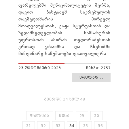
ფარგლებში მუნიციპალიტეტის მერმა,
დავით ბახტაძემ საკრებულოს
თავმჯდომარის პირველ
მოადგილესთან, ვაჟა სტურუასთან და
ზედამხედველობის სამსახურის
უფროსთან ამირან თედორაძესთან
ერთად ჯიხაიშსა და ჩხენიშში
მიმდინარე სამუშაოები დაათვალიერა.
23 ᲝᲥᲢᲝᲛᲑᲔᲠᲘ 2023
ᲜᲐᲮᲕᲐ: 2757
ᲕᲠᲪᲚᲐᲓ ...
ᲒᲕᲔᲠᲓᲘ 34 ᲡᲣᲚ 48
ᲓᲐᲬᲧᲔᲑᲐ
ᲬᲘᲜᲐ
29
30
31
32
33
34
35
36