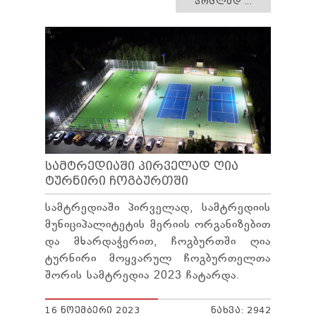
ᲕᲠᲪᲚᲐᲓ ...
ᲡᲐᲛᲢᲠᲔᲓᲘᲐᲨᲘ ᲞᲘᲠᲕᲔᲚᲐᲓ ᲦᲘᲐ
ᲢᲣᲠᲜᲘᲠᲘ ᲩᲝᲒᲑᲣᲠᲗᲨᲘ
სამტრედიაში პირველად, სამტრედიის
მუნიციპალიტეტის მერიის ორგანიზებით
და მხარდაჭერით, ჩოგბურთში ღია
ტურნირი მოყვარულ ჩოგბურთელთა
შორის სამტრედია 2023 ჩატარდა.
16 ᲜᲝᲔᲛᲑᲔᲠᲘ 2023
ᲜᲐᲮᲕᲐ: 2942