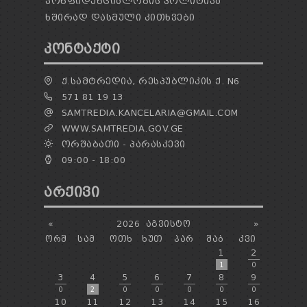
ᲙᲝᲜᲤᲘᲓᲔᲜᲪᲘᲐᲚᲝᲑᲘᲡ ᲞᲝᲚᲘᲢᲘᲙᲐ
ᲮᲨᲘᲠᲐᲓ ᲓᲐᲡᲛᲣᲚᲘ ᲙᲘᲗᲮᲕᲔᲑᲘ
ᲙᲝᲜᲢᲐᲥᲢᲘ
Ქ.ᲡᲐᲛᲢᲠᲔᲓᲘᲐ, ᲠᲔᲡᲞᲣᲑᲚᲘᲙᲘᲡ Ქ. N6
571 81 19 13
SAMTREDIA.KANCELARIA@GMAIL.COM
WWW.SAMTREDIA.GOV.GE
ᲝᲠᲨᲐᲑᲐᲗᲘ - ᲞᲐᲠᲐᲡᲙᲔᲕᲘ
09:00 - 18:00
ᲐᲠᲥᲘᲕᲘ
«
2026
ᲐᲒᲕᲘᲡᲢᲝ
»
ᲝᲠᲨ
ᲡᲐᲛ
ᲝᲗᲮ
ᲮᲣᲗ
ᲞᲐᲠ
ᲨᲐᲑ
ᲙᲕᲘ
1
2
1
0
3
4
5
6
7
8
9
0
2
0
0
0
0
0
10
11
12
13
14
15
16