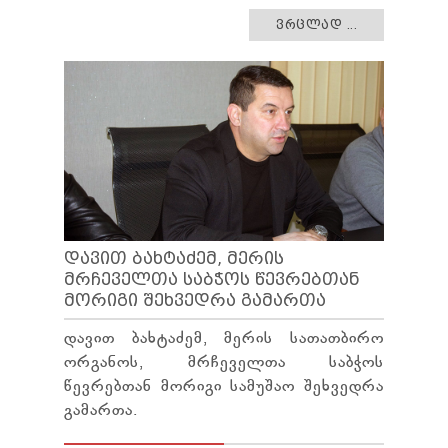
ᲕᲠᲪᲚᲐᲓ ...
ᲓᲐᲕᲘᲗ ᲑᲐᲮᲢᲐᲫᲔᲛ, ᲛᲔᲠᲘᲡ
ᲛᲠᲩᲔᲕᲔᲚᲗᲐ ᲡᲐᲑᲭᲝᲡ ᲬᲔᲕᲠᲔᲑᲗᲐᲜ
ᲛᲝᲠᲘᲒᲘ ᲨᲔᲮᲕᲔᲓᲠᲐ ᲒᲐᲛᲐᲠᲗᲐ
დავით ბახტაძემ, მერის სათათბირო
ორგანოს, მრჩეველთა საბჭოს
წევრებთან მორიგი სამუშაო შეხვედრა
გამართა.