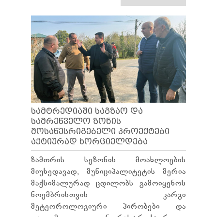
ᲡᲐᲛᲢᲠᲔᲓᲘᲐᲨᲘ ᲡᲐᲒᲖᲐᲝ ᲓᲐ
ᲡᲐᲛᲠᲔᲬᲕᲔᲚᲝ ᲖᲝᲜᲘᲡ
ᲛᲝᲡᲐᲬᲔᲡᲠᲘᲒᲔᲑᲔᲚᲘ ᲞᲠᲝᲔᲥᲢᲔᲑᲘ
ᲐᲥᲢᲘᲣᲠᲐᲓ ᲮᲝᲠᲪᲘᲔᲚᲓᲔᲑᲐ
ზამთრის სეზონის მოახლოების
მიუხედავად, მუნიციპალიტეტის მერია
მაქსიმალურად ცდილობს გამოიყენოს
ნოემბრისთვის კარგი
მეტეოროლოგიური პირობები და