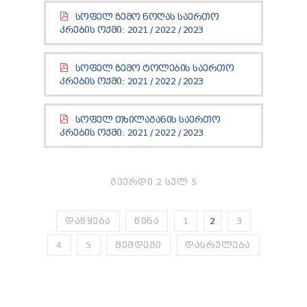
ᲢᲔᲜᲓᲔᲠᲔᲑᲘ
ᲡᲝᲤᲔᲚ ᲖᲔᲛᲝ ᲜᲝᲦᲐᲡ ᲡᲐᲔᲠᲗᲝ
ᲞᲠᲔᲖᲘᲓᲔᲜᲢᲘᲡᲗᲕᲘᲡ ᲓᲐ
ᲙᲠᲔᲑᲘᲡ ᲝᲥᲛᲘ:
2021
/
2022
/
2023
ᲞᲐᲠᲚᲐᲛᲔᲜᲢᲘᲡᲗᲕᲘᲡ ᲬᲐᲠᲡᲐᲓᲒᲔᲜᲘ ᲐᲜᲒᲐᲠᲘᲨᲘ
ᲡᲐᲯᲐᲠᲝ ᲘᲜᲤᲝᲠᲛᲐᲪᲘᲘᲡ ᲛᲝᲗᲮᲝᲕᲜᲐ
ᲞᲔᲠᲡᲝᲜᲐᲚᲣᲠ ᲛᲝᲜᲐᲪᲔᲛᲗᲐ ᲓᲐᲪᲕᲘᲡ
ᲡᲝᲤᲔᲚ ᲖᲔᲛᲝ ᲢᲝᲚᲔᲑᲘᲡ ᲡᲐᲔᲠᲗᲝ
ᲝᲤᲘᲪᲔᲠᲘ
ᲙᲠᲔᲑᲘᲡ ᲝᲥᲛᲘ:
2021
/
2022
/
2023
ᲡᲐᲛᲐᲠᲗᲚᲔᲑᲠᲘᲕᲘ ᲒᲐᲓᲐᲬᲧᲕᲔᲢᲘᲚᲔᲑᲔᲑᲘ
ᲒᲐᲡᲐᲩᲘᲕᲠᲔᲑᲘᲡ ᲬᲔᲡᲔᲑᲘ
ᲡᲝᲤᲔᲚ ᲗᲮᲘᲚᲐᲒᲐᲜᲘᲡ ᲡᲐᲔᲠᲗᲝ
ᲙᲠᲔᲑᲘᲡ ᲝᲥᲛᲘ:
2021
/
2022
/
2023
ᲒᲕᲔᲠᲓᲘ 2 ᲡᲣᲚ 5
ᲓᲐᲬᲧᲔᲑᲐ
ᲬᲘᲜᲐ
1
2
3
4
5
ᲨᲔᲛᲓᲔᲒᲘ
ᲓᲐᲡᲠᲣᲚᲔᲑᲐ