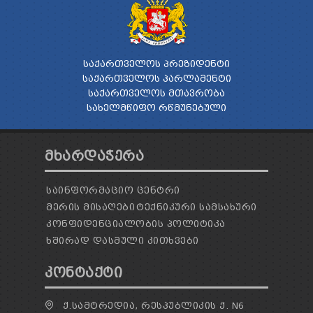
ᲡᲐᲥᲐᲠᲗᲕᲔᲚᲝᲡ ᲞᲠᲔᲖᲘᲓᲔᲜᲢᲘ
ᲡᲐᲥᲐᲠᲗᲕᲔᲚᲝᲡ ᲞᲐᲠᲚᲐᲛᲔᲜᲢᲘ
ᲡᲐᲥᲐᲠᲗᲕᲔᲚᲝᲡ ᲛᲗᲐᲕᲠᲝᲑᲐ
ᲡᲐᲮᲔᲚᲛᲬᲘᲤᲝ ᲠᲬᲛᲣᲜᲔᲑᲣᲚᲘ
ᲛᲮᲐᲠᲓᲐᲭᲔᲠᲐ
ᲡᲐᲘᲜᲤᲝᲠᲛᲐᲪᲘᲝ ᲪᲔᲜᲢᲠᲘ
ᲛᲔᲠᲘᲡ ᲛᲘᲡᲐᲦᲔᲑᲘ
ᲢᲔᲥᲜᲘᲙᲣᲠᲘ ᲡᲐᲛᲡᲐᲮᲣᲠᲘ
ᲙᲝᲜᲤᲘᲓᲔᲜᲪᲘᲐᲚᲝᲑᲘᲡ ᲞᲝᲚᲘᲢᲘᲙᲐ
ᲮᲨᲘᲠᲐᲓ ᲓᲐᲡᲛᲣᲚᲘ ᲙᲘᲗᲮᲕᲔᲑᲘ
ᲙᲝᲜᲢᲐᲥᲢᲘ
Ქ.ᲡᲐᲛᲢᲠᲔᲓᲘᲐ, ᲠᲔᲡᲞᲣᲑᲚᲘᲙᲘᲡ Ქ. N6