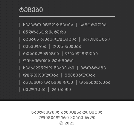
ᲢᲔᲒᲔᲑᲘ
ᲡᲐᲯᲐᲠᲝ ᲘᲜᲤᲝᲠᲛᲐᲪᲘᲐ
ᲡᲐᲛᲢᲠᲔᲓᲘᲐ
ᲘᲜᲤᲠᲐᲡᲢᲠᲣᲥᲢᲣᲠᲐ
ᲒᲖᲔᲑᲘᲡ ᲠᲔᲐᲑᲘᲚᲘᲢᲐᲪᲘᲐ
ᲞᲠᲝᲔᲥᲢᲔᲑᲘ
ᲨᲔᲮᲕᲔᲓᲠᲐ
ᲦᲝᲜᲘᲡᲫᲘᲔᲑᲐ
ᲠᲔᲐᲑᲘᲚᲘᲢᲐᲪᲘᲐ
ᲓᲐᲯᲘᲚᲓᲝᲔᲑᲐ
ᲤᲔᲮᲑᲣᲠᲗᲘᲡ ᲢᲣᲠᲜᲘᲠᲘ
ᲡᲐᲐᲮᲐᲚᲬᲚᲝ ᲜᲐᲫᲕᲘᲡᲮᲔ
ᲞᲠᲝᲒᲠᲐᲛᲐ
ᲓᲘᲓᲗᲝᲕᲚᲝᲑᲐ
ᲛᲨᲔᲜᲔᲑᲚᲝᲑᲐ
ᲑᲐᲕᲨᲕᲗᲐ ᲓᲐᲪᲕᲘᲡ ᲓᲦᲔ
ᲓᲐᲡᲐᲩᲣᲥᲠᲔᲑᲐ
ᲛᲘᲚᲝᲪᲕᲐ
26 ᲛᲐᲘᲡᲘ
ᲡᲐᲛᲢᲠᲔᲓᲘᲘᲡ ᲛᲣᲜᲘᲪᲘᲞᲐᲚᲘᲢᲔᲢᲘᲡ
ᲝᲤᲘᲪᲘᲐᲚᲣᲠᲘ ᲕᲔᲑᲒᲕᲔᲠᲓᲘ
Ⓒ 2025