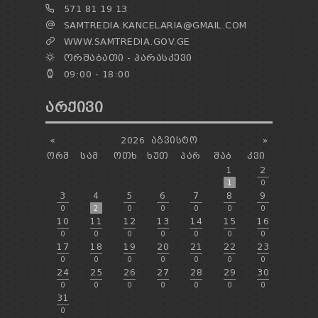
571 81 19 13
SAMTREDIA.KANCELARIA@GMAIL.COM
WWW.SAMTREDIA.GOV.GE
ᲝᲠᲨᲐᲑᲐᲗᲘ - ᲞᲐᲠᲐᲡᲙᲔᲕᲘ
09:00 - 18:00
ᲐᲠᲥᲘᲕᲘ
«
2026
ᲐᲒᲕᲘᲡᲢᲝ
»
ᲝᲠᲨ
ᲡᲐᲛ
ᲝᲗᲮ
ᲮᲣᲗ
ᲞᲐᲠ
ᲨᲐᲑ
ᲙᲕᲘ
1
2
1
0
3
4
5
6
7
8
9
0
2
0
0
0
0
0
10
11
12
13
14
15
16
0
0
0
0
0
0
0
17
18
19
20
21
22
23
0
0
0
0
0
0
0
24
25
26
27
28
29
30
0
0
0
0
0
0
0
31
0