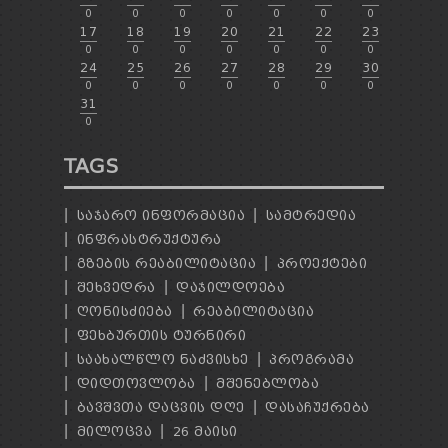
0
0
0
0
0
0
0
17
18
19
20
21
22
23
0
0
0
0
0
0
0
24
25
26
27
28
29
30
0
0
0
0
0
0
0
31
0
TAGS
ᲡᲐᲯᲐᲠᲝ ᲘᲜᲤᲝᲠᲛᲐᲪᲘᲐ
ᲡᲐᲛᲢᲠᲔᲓᲘᲐ
ᲘᲜᲤᲠᲐᲡᲢᲠᲣᲥᲢᲣᲠᲐ
ᲒᲖᲔᲑᲘᲡ ᲠᲔᲐᲑᲘᲚᲘᲢᲐᲪᲘᲐ
ᲞᲠᲝᲔᲥᲢᲔᲑᲘ
ᲨᲔᲮᲕᲔᲓᲠᲐ
ᲓᲐᲯᲘᲚᲓᲝᲔᲑᲐ
ᲦᲝᲜᲘᲡᲫᲘᲔᲑᲐ
ᲠᲔᲐᲑᲘᲚᲘᲢᲐᲪᲘᲐ
ᲤᲔᲮᲑᲣᲠᲗᲘᲡ ᲢᲣᲠᲜᲘᲠᲘ
ᲡᲐᲐᲮᲐᲚᲬᲚᲝ ᲜᲐᲫᲕᲘᲡᲮᲔ
ᲞᲠᲝᲒᲠᲐᲛᲐ
ᲓᲘᲓᲗᲝᲕᲚᲝᲑᲐ
ᲛᲨᲔᲜᲔᲑᲚᲝᲑᲐ
ᲑᲐᲕᲨᲕᲗᲐ ᲓᲐᲪᲕᲘᲡ ᲓᲦᲔ
ᲓᲐᲡᲐᲩᲣᲥᲠᲔᲑᲐ
ᲛᲘᲚᲝᲪᲕᲐ
26 ᲛᲐᲘᲡᲘ