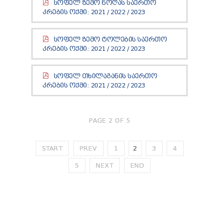
ᲡᲝᲤᲔᲚ ᲖᲔᲛᲝ ᲜᲝᲦᲐᲡ ᲡᲐᲔᲠᲗᲝ
TENDERS
ᲙᲠᲔᲑᲘᲡ ᲝᲥᲛᲘ:
2021
/
2022
/
2023
REPORT TO BE SUBMITTED TO PRESIDENT AND
PARLIAMENT
REQUEST OF PUBLIC INFORMATION
ᲡᲝᲤᲔᲚ ᲖᲔᲛᲝ ᲢᲝᲚᲔᲑᲘᲡ ᲡᲐᲔᲠᲗᲝ
PERSONAL DATA PROTECTION OFFICER
ᲙᲠᲔᲑᲘᲡ ᲝᲥᲛᲘ:
2021
/
2022
/
2023
LEGAL DECISIONS
APPEAL RULES
ᲡᲝᲤᲔᲚ ᲗᲮᲘᲚᲐᲒᲐᲜᲘᲡ ᲡᲐᲔᲠᲗᲝ
ᲙᲠᲔᲑᲘᲡ ᲝᲥᲛᲘ:
2021
/
2022
/
2023
PAGE 2 OF 5
START
PREV
1
2
3
4
5
NEXT
END