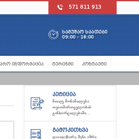
571 811 913
ᲡᲐᲛᲣᲨᲐᲝ ᲡᲐᲐᲗᲔᲑᲘ
09:00 - 18:00
ᲯᲐᲠᲝ ᲘᲜᲤᲝᲠᲛᲐᲪᲘᲐ
ᲢᲣᲠᲘᲖᲛᲘ
ᲙᲝᲜᲢᲐᲥᲢᲘ
ᲞᲔᲢᲘᲪᲘᲐ
მიიღე მონაწილება
თვითმართველობის
განხორცილებაში...
ᲒᲐᲛᲝᲙᲘᲗᲮᲕᲐ
დააფიქსირე შენი აზრი