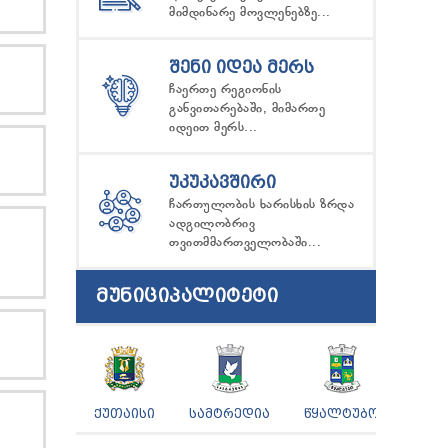
მიმდინარე მოვლენებზე...
ᲨᲔᲜᲘ ᲘᲓᲔᲐ ᲛᲔᲠᲡ
ჩაერთე რეგიონის
განვითარებაში, მიმართე
იდეით მერს...
ᲣᲙᲣᲙᲐᲕᲨᲘᲠᲘ
ჩართულობის ხარისხის ზრდა
ადგილობრივ
თვითმმართველობაში...
ᲛᲣᲜᲘᲪᲘᲞᲐᲚᲘᲢᲔᲢᲘ
ᲥᲣᲗᲐᲘᲡᲘ
ᲡᲐᲛᲢᲠᲔᲓᲘᲐ
ᲬᲧᲐᲚᲢᲣᲑᲝ