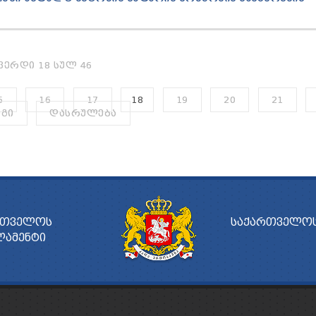
ᲕᲔᲠᲓᲘ 18 ᲡᲣᲚ 46
5
16
17
18
19
20
21
ᲔᲒᲘ
ᲓᲐᲡᲠᲣᲚᲔᲑᲐ
ᲠᲗᲕᲔᲚᲝᲡ
ᲡᲐᲥᲐᲠᲗᲕᲔᲚᲝᲡ
ᲚᲐᲛᲔᲜᲢᲘ