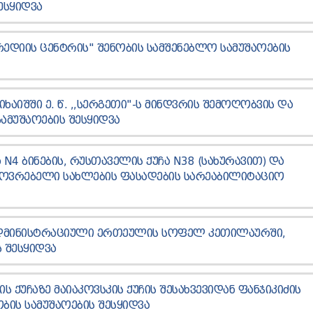
ᲔᲡᲧᲘᲓᲕᲐ
ᲠᲔᲓᲘᲘᲡ ᲪᲔᲜᲢᲠᲘᲡ" ᲨᲔᲜᲝᲑᲘᲡ ᲡᲐᲛᲨᲔᲜᲔᲑᲚᲝ ᲡᲐᲛᲣᲨᲐᲝᲔᲑᲘᲡ
ᲐᲘᲨᲨᲘ Ე. Წ. ,,ᲡᲔᲠᲒᲔᲗᲘ"-Ს ᲛᲘᲜᲓᲕᲠᲘᲡ ᲨᲔᲛᲝᲦᲝᲑᲕᲘᲡ ᲓᲐ
ᲛᲣᲨᲐᲝᲔᲑᲘᲡ ᲨᲔᲡᲧᲘᲓᲕᲐ
Ა N4 ᲑᲘᲜᲔᲑᲘᲡ, ᲠᲣᲡᲗᲐᲕᲔᲚᲘᲡ ᲥᲣᲩᲐ N38 (ᲡᲐᲮᲣᲠᲐᲕᲘᲗ) ᲓᲐ
ᲪᲮᲝᲕᲠᲔᲑᲔᲚᲘ ᲡᲐᲮᲚᲔᲑᲘᲡ ᲤᲐᲡᲐᲓᲔᲑᲘᲡ ᲡᲐᲠᲔᲐᲑᲘᲚᲘᲢᲐᲪᲘᲝ
 ᲐᲓᲛᲘᲜᲘᲡᲢᲠᲐᲪᲘᲣᲚᲘ ᲔᲠᲗᲔᲣᲚᲘᲡ ᲡᲝᲤᲔᲚ ᲙᲔᲗᲘᲚᲐᲣᲠᲨᲘ,
 ᲨᲔᲡᲧᲘᲓᲕᲐ
 ᲥᲣᲩᲐᲖᲔ ᲛᲐᲘᲐᲙᲝᲕᲡᲙᲘᲡ ᲥᲣᲩᲘᲡ ᲨᲔᲡᲐᲮᲕᲔᲕᲘᲓᲐᲜ ᲤᲐᲜᲯᲘᲙᲘᲫᲘᲡ
ᲝᲑᲘᲡ ᲡᲐᲛᲣᲨᲐᲝᲔᲑᲘᲡ ᲨᲔᲡᲧᲘᲓᲕᲐ