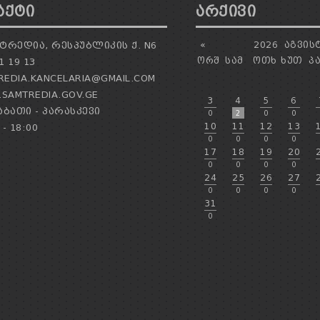
ᲐᲥᲢᲘ
ᲐᲠᲥᲘᲕᲘ
ᲢᲠᲔᲓᲘᲐ, ᲠᲔᲡᲞᲣᲑᲚᲘᲙᲘᲡ Ქ. N6
«
2026
ᲐᲒᲕᲘᲡ
ᲝᲠᲨ
ᲡᲐᲛ
ᲝᲗᲮ
ᲮᲣᲗ
Პ
1 19 13
EDIA.KANCELARIA@GMAIL.COM
SAMTREDIA.GOV.GE
3
4
5
6
ᲑᲐᲗᲘ - ᲞᲐᲠᲐᲡᲙᲔᲕᲘ
0
2
0
0
10
11
12
13
 - 18:00
0
0
0
0
17
18
19
20
0
0
0
0
24
25
26
27
0
0
0
0
31
0