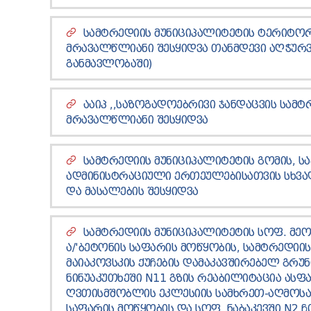
ᲡᲐᲛᲢᲠᲔᲓᲘᲘᲡ ᲛᲣᲜᲘᲪᲘᲞᲐᲚᲘᲢᲔᲢᲘᲡ ᲢᲔᲠᲘᲢᲝᲠ
ᲛᲠᲐᲕᲐᲚᲬᲚᲘᲐᲜᲘ ᲨᲔᲡᲧᲘᲓᲕᲐ ᲗᲐᲜᲛᲓᲔᲕᲘ ᲐᲦᲭᲣᲠᲕ
ᲒᲐᲜᲛᲐᲕᲚᲝᲑᲐᲨᲘ)
ᲐᲐᲘᲞ ,,ᲡᲐᲖᲝᲒᲐᲓᲝᲔᲑᲠᲘᲕᲘ ᲯᲐᲜᲓᲐᲪᲕᲘᲡ ᲡᲐᲛᲢ
ᲛᲠᲐᲕᲐᲚᲬᲚᲘᲐᲜᲘ ᲨᲔᲡᲧᲘᲓᲕᲐ
ᲡᲐᲛᲢᲠᲔᲓᲘᲘᲡ ᲛᲣᲜᲘᲪᲘᲞᲐᲚᲘᲢᲔᲢᲘᲡ ᲒᲝᲛᲘᲡ, Ს
ᲐᲓᲛᲘᲜᲘᲡᲢᲠᲐᲪᲘᲣᲚᲘ ᲔᲠᲗᲔᲣᲚᲔᲑᲘᲡᲐᲗᲕᲘᲡ ᲡᲮᲕᲐ
ᲓᲐ ᲛᲐᲡᲐᲚᲔᲑᲘᲡ ᲨᲔᲡᲧᲘᲓᲕᲐ
ᲡᲐᲛᲢᲠᲔᲓᲘᲘᲡ ᲛᲣᲜᲘᲪᲘᲞᲐᲚᲘᲢᲔᲢᲘᲡ ᲡᲝᲤ. ᲛᲔᲝ
Ა/'ᲑᲔᲢᲝᲜᲘᲡ ᲡᲐᲤᲐᲠᲘᲡ ᲛᲝᲬᲧᲝᲑᲘᲡ, ᲡᲐᲛᲢᲠᲔᲓᲘᲘᲡ
ᲛᲐᲘᲐᲙᲝᲕᲡᲙᲘᲡ ᲥᲣᲩᲔᲑᲘᲡ ᲓᲐᲛᲐᲙᲐᲕᲨᲘᲠᲔᲑᲔᲚ ᲒᲠᲣ
ᲜᲘᲜᲣᲐᲙᲣᲗᲮᲔᲨᲘ N11 ᲒᲖᲘᲡ ᲠᲔᲐᲑᲘᲚᲘᲢᲐᲪᲘᲐ ᲐᲡᲤ
ᲦᲕᲗᲘᲡᲛᲨᲝᲑᲚᲘᲡ ᲔᲙᲚᲔᲡᲘᲘᲡ ᲡᲐᲛᲮᲠᲔᲗ-ᲐᲦᲛᲝᲡᲐ
ᲡᲐᲤᲐᲠᲘᲡ ᲛᲝᲬᲧᲝᲑᲘᲡ ᲓᲐ ᲡᲝᲤ. ᲜᲐᲑᲐᲙᲔᲕᲨᲘ N2 