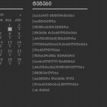
ᲢᲔᲒᲔᲑᲘ
ᲢᲝ
»
ᲡᲐᲯᲐᲠᲝ ᲘᲜᲤᲝᲠᲛᲐᲪᲘᲐ
ᲐᲠ
ᲨᲐᲑ
ᲙᲕᲘ
ᲡᲐᲛᲢᲠᲔᲓᲘᲐ
1
2
ᲘᲜᲤᲠᲐᲡᲢᲠᲣᲥᲢᲣᲠᲐ
1
0
ᲒᲖᲔᲑᲘᲡ ᲠᲔᲐᲑᲘᲚᲘᲢᲐᲪᲘᲐ
7
8
9
0
0
0
ᲞᲠᲝᲔᲥᲢᲔᲑᲘ
ᲨᲔᲮᲕᲔᲓᲠᲐ
14
15
16
ᲦᲝᲜᲘᲡᲫᲘᲔᲑᲐ
ᲠᲔᲐᲑᲘᲚᲘᲢᲐᲪᲘᲐ
0
0
0
ᲓᲐᲯᲘᲚᲓᲝᲔᲑᲐ
21
22
23
0
0
0
ᲤᲔᲮᲑᲣᲠᲗᲘᲡ ᲢᲣᲠᲜᲘᲠᲘ
28
29
30
ᲡᲐᲐᲮᲐᲚᲬᲚᲝ ᲜᲐᲫᲕᲘᲡᲮᲔ
0
0
0
ᲞᲠᲝᲒᲠᲐᲛᲐ
ᲓᲘᲓᲗᲝᲕᲚᲝᲑᲐ
ᲛᲨᲔᲜᲔᲑᲚᲝᲑᲐ
ᲑᲐᲕᲨᲕᲗᲐ ᲓᲐᲪᲕᲘᲡ ᲓᲦᲔ
ᲓᲐᲡᲐᲩᲣᲥᲠᲔᲑᲐ
ᲛᲘᲚᲝᲪᲕᲐ
26 ᲛᲐᲘᲡᲘ