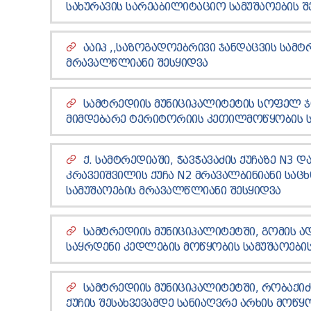
ᲡᲐᲮᲣᲠᲐᲕᲘᲡ ᲡᲐᲠᲔᲐᲑᲘᲚᲘᲢᲐᲪᲘᲝ ᲡᲐᲛᲣᲨᲐᲝᲔᲑᲘᲡ Შ
ᲐᲐᲘᲞ ,,ᲡᲐᲖᲝᲒᲐᲓᲝᲔᲑᲠᲘᲕᲘ ᲯᲐᲜᲓᲐᲪᲕᲘᲡ ᲡᲐᲛᲢ
ᲛᲠᲐᲕᲐᲚᲬᲚᲘᲐᲜᲘ ᲨᲔᲡᲧᲘᲓᲕᲐ
ᲡᲐᲛᲢᲠᲔᲓᲘᲘᲡ ᲛᲣᲜᲘᲪᲘᲞᲐᲚᲘᲢᲔᲢᲘᲡ ᲡᲝᲤᲔᲚ ᲯᲘᲮ
ᲛᲘᲛᲓᲔᲑᲐᲠᲔ ᲢᲔᲠᲘᲢᲝᲠᲘᲘᲡ ᲙᲔᲗᲘᲚᲛᲝᲬᲧᲝᲑᲘᲡ ᲡᲐ
Ქ. ᲡᲐᲛᲢᲠᲔᲓᲘᲐᲨᲘ, ᲭᲐᲕᲭᲐᲕᲐᲫᲘᲡ ᲥᲣᲩᲐᲖᲔ N3 Დ
ᲙᲠᲐᲕᲔᲘᲨᲕᲘᲚᲘᲡ ᲥᲣᲩᲐ N2 ᲛᲠᲐᲕᲐᲚᲑᲘᲜᲘᲐᲜᲘ ᲡᲐ
ᲡᲐᲛᲣᲨᲐᲝᲔᲑᲘᲡ ᲛᲠᲐᲕᲐᲚᲬᲚᲘᲐᲜᲘ ᲨᲔᲡᲧᲘᲓᲕᲐ
ᲡᲐᲛᲢᲠᲔᲓᲘᲘᲡ ᲛᲣᲜᲘᲪᲘᲞᲐᲚᲘᲢᲔᲢᲨᲘ, ᲒᲝᲛᲘᲡ
ᲡᲐᲧᲠᲓᲔᲜᲘ ᲙᲔᲓᲚᲔᲑᲘᲡ ᲛᲝᲬᲧᲝᲑᲘᲡ ᲡᲐᲛᲣᲨᲐᲝᲔᲑᲘᲡ
ᲡᲐᲛᲢᲠᲔᲓᲘᲘᲡ ᲛᲣᲜᲘᲪᲘᲞᲐᲚᲘᲢᲔᲢᲨᲘ, ᲠᲝᲑᲐᲥᲘᲫᲘᲡ
ᲥᲣᲩᲘᲡ ᲨᲔᲡᲐᲮᲕᲔᲕᲐᲛᲓᲔ ᲡᲐᲜᲘᲐᲦᲕᲠᲔ ᲐᲠᲮᲘᲡ ᲛᲝᲬᲧ