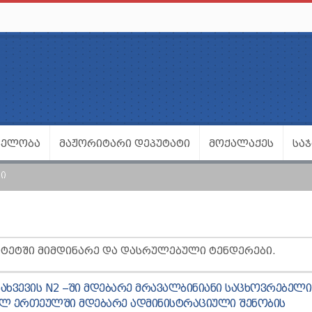
ᲕᲔᲚᲝᲑᲐ
ᲛᲐᲟᲝᲠᲘᲢᲐᲠᲘ ᲓᲔᲞᲣᲢᲐᲢᲘ
ᲛᲝᲥᲐᲚᲐᲥᲔᲡ
ᲡᲐ
Ი
ᲘᲢᲔᲢᲨᲘ ᲛᲘᲛᲓᲘᲜᲐᲠᲔ ᲓᲐ ᲓᲐᲡᲠᲣᲚᲔᲑᲣᲚᲘ ᲢᲔᲜᲓᲔᲠᲔᲑᲘ.
ᲐᲮᲕᲔᲕᲘᲡ N2 –ᲨᲘ ᲛᲓᲔᲑᲐᲠᲔ ᲛᲠᲐᲕᲐᲚᲑᲘᲜᲘᲐᲜᲘ ᲡᲐᲪᲮᲝᲕᲠᲔᲑᲔᲚᲘ
ᲘᲣᲚ ᲔᲠᲗᲔᲣᲚᲨᲘ ᲛᲓᲔᲑᲐᲠᲔ ᲐᲓᲛᲘᲜᲘᲡᲢᲠᲐᲪᲘᲣᲚᲘ ᲨᲔᲜᲝᲑᲘᲡ