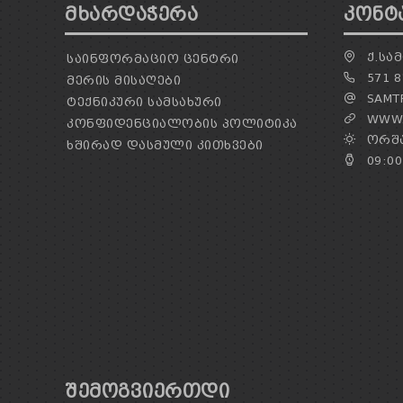
ᲛᲮᲐᲠᲓᲐᲭᲔᲠᲐ
ᲙᲝᲜᲢ
Ქ.ᲡᲐᲛ
ᲡᲐᲘᲜᲤᲝᲠᲛᲐᲪᲘᲝ ᲪᲔᲜᲢᲠᲘ
571 8
ᲛᲔᲠᲘᲡ ᲛᲘᲡᲐᲦᲔᲑᲘ
SAMTR
ᲢᲔᲥᲜᲘᲙᲣᲠᲘ ᲡᲐᲛᲡᲐᲮᲣᲠᲘ
WWW.
ᲙᲝᲜᲤᲘᲓᲔᲜᲪᲘᲐᲚᲝᲑᲘᲡ ᲞᲝᲚᲘᲢᲘᲙᲐ
ᲝᲠᲨᲐ
ᲮᲨᲘᲠᲐᲓ ᲓᲐᲡᲛᲣᲚᲘ ᲙᲘᲗᲮᲕᲔᲑᲘ
09:00
ᲨᲔᲛᲝᲒᲕᲘᲔᲠᲗᲓᲘ