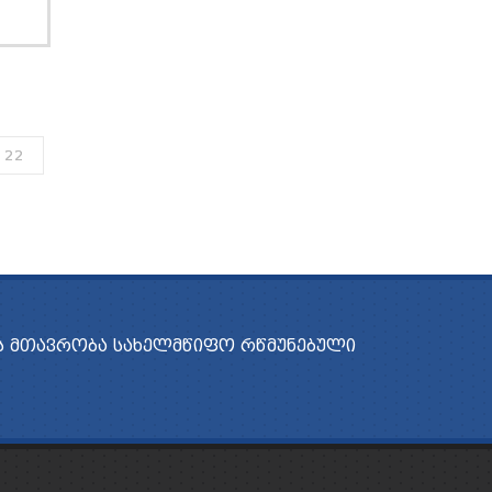
22
 ᲛᲗᲐᲕᲠᲝᲑᲐ
ᲡᲐᲮᲔᲚᲛᲬᲘᲤᲝ ᲠᲬᲛᲣᲜᲔᲑᲣᲚᲘ