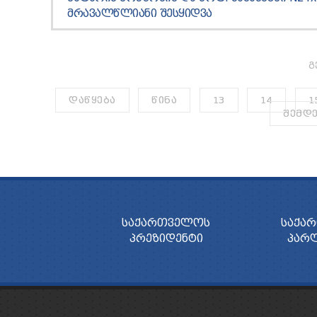
ᲛᲠᲐᲕᲐᲚᲬᲚᲘᲐᲜᲘ ᲨᲔᲡᲧᲘᲓᲕᲐ
Გ
ᲓᲐᲬᲧᲔᲑᲐ
ᲬᲘᲜᲐ
13
14
1
ᲨᲔᲛᲓ
ᲡᲐᲥᲐᲠᲗᲕᲔᲚᲝᲡ
ᲡᲐᲥᲐ
ᲞᲠᲔᲖᲘᲓᲔᲜᲢᲘ
ᲞᲐᲠ