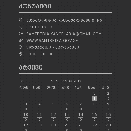
ᲙᲝᲜᲢᲐᲥᲢᲘ
Ქ.ᲡᲐᲛᲢᲠᲔᲓᲘᲐ, ᲠᲔᲡᲞᲣᲑᲚᲘᲙᲘᲡ Ქ. N6
571 81 19 13
SAMTREDIA.KANCELARIA@GMAIL.COM
WWW.SAMTREDIA.GOV.GE
ᲝᲠᲨᲐᲑᲐᲗᲘ - ᲞᲐᲠᲐᲡᲙᲔᲕᲘ
09:00 - 18:00
ᲐᲠᲥᲘᲕᲘ
«
2026
ᲐᲒᲕᲘᲡᲢᲝ
»
ᲝᲠᲨ
ᲡᲐᲛ
ᲝᲗᲮ
ᲮᲣᲗ
ᲞᲐᲠ
ᲨᲐᲑ
ᲙᲕᲘ
1
2
1
0
3
4
5
6
7
8
9
0
0
0
0
0
0
0
10
11
12
13
14
15
16
0
0
0
0
0
0
0
17
18
19
20
21
22
23
0
0
0
0
0
0
0