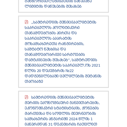
ᲒᲐᲜᲮᲝᲠᲪᲘᲔᲚᲔᲑᲘᲡᲐᲗᲕᲘᲡ ᲡᲐᲬᲕᲐᲕᲖᲔ
ᲚᲘᲛᲘᲢᲘᲡ ᲓᲐᲬᲔᲡᲔᲑᲘᲡ ᲨᲔᲡᲐᲮᲔᲑ
,,ᲡᲐᲛᲢᲠᲔᲓᲘᲘᲡ ᲛᲣᲜᲘᲪᲘᲞᲐᲚᲘᲢᲔᲢᲘᲡ
ᲡᲐᲙᲠᲔᲑᲣᲚᲝᲡ ᲞᲝᲚᲘᲢᲘᲙᲣᲠᲘ
ᲗᲐᲜᲐᲛᲓᲔᲑᲝᲑᲘᲡ ᲞᲘᲠᲗᲐ ᲓᲐ
ᲡᲐᲙᲠᲔᲑᲣᲚᲝᲡ ᲐᲞᲐᲠᲐᲢᲘᲡ
ᲛᲝᲡᲐᲛᲡᲐᲮᲣᲠᲔᲗᲐ ᲠᲐᲜᲒᲘᲠᲔᲑᲘᲡ,
ᲡᲐᲨᲢᲐᲢᲝ ᲜᲣᲡᲮᲘᲡᲐ ᲓᲐ
ᲗᲐᲜᲐᲛᲓᲔᲑᲝᲑᲠᲘᲕᲘ ᲡᲐᲠᲒᲝᲔᲑᲘᲡ
ᲓᲐᲛᲢᲙᲘᲪᲔᲑᲘᲡ ᲨᲔᲡᲐᲮᲔᲑ“, ᲡᲐᲛᲢᲠᲔᲓᲘᲘᲡ
ᲛᲣᲜᲘᲪᲘᲞᲐᲚᲘᲢᲔᲢᲘᲡ ᲡᲐᲙᲠᲔᲑᲣᲚ;ᲝᲡ 2021
ᲬᲚᲘᲡ 20 ᲓᲔᲙᲔᲛᲑᲠᲘᲡ №22
ᲓᲐᲓᲒᲔᲜᲘᲚᲔᲑᲐᲨᲘ ᲪᲕᲚᲘᲚᲔᲑᲘᲡ ᲨᲔᲢᲐᲜᲘᲡ
ᲗᲐᲝᲑᲐᲖᲔ
ᲡᲐᲛᲢᲠᲔᲓᲘᲘᲡ ᲛᲣᲜᲘᲪᲘᲞᲐᲚᲘᲢᲔᲢᲘᲡ
ᲛᲔᲠᲘᲘᲡ ᲔᲙᲝᲜᲝᲛᲘᲙᲣᲠᲘ ᲒᲐᲜᲕᲘᲗᲐᲠᲔᲑᲘᲡ,
ᲔᲙᲝᲜᲝᲛᲘᲙᲣᲠᲘ ᲡᲢᲐᲢᲘᲡᲢᲘᲙᲘᲡ, ᲥᲝᲜᲔᲑᲘᲡ
ᲛᲐᲠᲗᲕᲘᲡᲐ ᲓᲐ ᲡᲝᲤᲚᲘᲡ ᲛᲔᲣᲠᲜᲔᲝᲑᲘᲡ
ᲡᲐᲛᲡᲐᲮᲣᲠᲘᲡ ᲐᲜᲒᲐᲠᲘᲨᲘ 2024 ᲬᲚᲘᲡ 1
ᲘᲐᲜᲕᲠᲘᲓᲐᲜ 31 ᲓᲔᲙᲔᲛᲑᲠᲘᲡ ᲩᲐᲗᲕᲚᲘᲗ