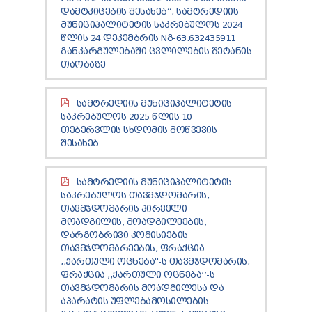
ᲢᲔᲜᲓᲔᲠᲔᲑᲘ
ᲓᲐᲛᲢᲙᲘᲪᲔᲑᲘᲡ ᲨᲔᲡᲐᲮᲔᲑ“, ᲡᲐᲛᲢᲠᲔᲓᲘᲘᲡ
ᲞᲠᲔᲖᲘᲓᲔᲜᲢᲘᲡᲗᲕᲘᲡ ᲓᲐ
ᲛᲣᲜᲘᲪᲘᲞᲐᲚᲘᲢᲔᲢᲘᲡ ᲡᲐᲙᲠᲔᲑᲣᲚᲝᲡ 2024
ᲞᲐᲠᲚᲐᲛᲔᲜᲢᲘᲡᲗᲕᲘᲡ ᲬᲐᲠᲡᲐᲓᲒᲔᲜᲘ ᲐᲜᲒᲐᲠᲘᲨᲘ
ᲬᲚᲘᲡ 24 ᲓᲔᲙᲔᲛᲑᲠᲘᲡ NᲒ-63.632435911
ᲒᲐᲜᲙᲐᲠᲒᲣᲚᲔᲑᲐᲨᲘ ᲪᲕᲚᲘᲚᲔᲑᲘᲡ ᲨᲔᲢᲐᲜᲘᲡ
ᲡᲐᲯᲐᲠᲝ ᲘᲜᲤᲝᲠᲛᲐᲪᲘᲘᲡ ᲛᲝᲗᲮᲝᲕᲜᲐ
ᲗᲐᲝᲑᲐᲖᲔ
ᲞᲔᲠᲡᲝᲜᲐᲚᲣᲠ ᲛᲝᲜᲐᲪᲔᲛᲗᲐ ᲓᲐᲪᲕᲘᲡ
ᲝᲤᲘᲪᲔᲠᲘ
ᲡᲐᲛᲐᲠᲗᲚᲔᲑᲠᲘᲕᲘ ᲒᲐᲓᲐᲬᲧᲕᲔᲢᲘᲚᲔᲑᲔᲑᲘ
ᲡᲐᲛᲢᲠᲔᲓᲘᲘᲡ ᲛᲣᲜᲘᲪᲘᲞᲐᲚᲘᲢᲔᲢᲘᲡ
ᲒᲐᲡᲐᲩᲘᲕᲠᲔᲑᲘᲡ ᲬᲔᲡᲔᲑᲘ
ᲡᲐᲙᲠᲔᲑᲣᲚᲝᲡ 2025 ᲬᲚᲘᲡ 10
ᲗᲔᲑᲔᲠᲕᲚᲘᲡ ᲡᲮᲓᲝᲛᲘᲡ ᲛᲝᲬᲕᲔᲕᲘᲡ
ᲨᲔᲡᲐᲮᲔᲑ
ᲡᲐᲛᲢᲠᲔᲓᲘᲘᲡ ᲛᲣᲜᲘᲪᲘᲞᲐᲚᲘᲢᲔᲢᲘᲡ
ᲡᲐᲙᲠᲔᲑᲣᲚᲝᲡ ᲗᲐᲕᲛᲯᲓᲝᲛᲐᲠᲘᲡ,
ᲗᲐᲕᲛᲯᲓᲝᲛᲐᲠᲘᲡ ᲞᲘᲠᲕᲔᲚᲘ
ᲛᲝᲐᲓᲒᲘᲚᲘᲡ, ᲛᲝᲐᲓᲒᲘᲚᲔᲔᲑᲘᲡ,
ᲓᲐᲠᲒᲝᲑᲠᲘᲕᲘ ᲙᲝᲛᲘᲡᲘᲔᲑᲘᲡ
ᲗᲐᲕᲛᲯᲓᲝᲛᲐᲠᲔᲔᲑᲘᲡ, ᲤᲠᲐᲥᲪᲘᲐ
,,ᲥᲐᲠᲗᲣᲚᲘ ᲝᲪᲜᲔᲑᲐ''-Ს ᲗᲐᲕᲛᲯᲓᲝᲛᲐᲠᲘᲡ,
ᲤᲠᲐᲥᲪᲘᲐ ,,ᲥᲐᲠᲗᲣᲚᲘ ᲝᲪᲜᲔᲑᲐ’’-Ს
ᲗᲐᲕᲛᲯᲓᲝᲛᲐᲠᲘᲡ ᲛᲝᲐᲓᲒᲘᲚᲔᲡᲐ ᲓᲐ
ᲐᲞᲐᲠᲐᲢᲘᲡ ᲣᲤᲚᲔᲑᲐᲛᲝᲡᲘᲚᲔᲑᲘᲡ