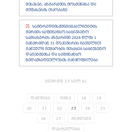
ᲨᲔᲡᲐᲮᲔᲑ, ᲐᲜᲒᲐᲠᲘᲨᲘᲡ ᲛᲝᲡᲛᲔᲜᲘᲡᲐ ᲓᲐ
ᲨᲔᲤᲐᲡᲔᲑᲘᲡ ᲗᲐᲝᲑᲐᲖᲔ
ᲡᲐᲛᲢᲠᲔᲓᲘᲘᲡᲛᲣᲜᲘᲪᲘᲞᲐᲚᲘᲢᲔᲢᲘᲡ
ᲛᲔᲠᲘᲘᲡ ᲡᲐᲤᲘᲜᲐᲜᲡᲝ-ᲡᲐᲑᲘᲣᲯᲔᲢᲝ
ᲡᲐᲛᲡᲐᲮᲣᲠᲘᲡ ᲐᲜᲒᲐᲠᲘᲨᲘ 2024 ᲬᲚᲘᲡ 1
ᲘᲐᲜᲕᲠᲘᲓᲐᲜ 31 ᲓᲔᲙᲔᲛᲑᲠᲘᲡ ᲩᲐᲗᲕᲚᲘᲗ
ᲒᲐᲬᲔᲣᲚᲘ ᲛᲣᲨᲐᲝᲑᲘᲡ ᲨᲔᲡᲐᲮᲔᲑ ᲡᲐᲑᲘᲣᲯᲔᲢᲝ
ᲓᲐᲒᲔᲒᲛᲕᲘᲡᲐ ᲓᲐ ᲡᲐᲤᲘᲜᲐᲜᲡᲝ
ᲖᲔᲓᲐᲛᲮᲔᲓᲕᲔᲚᲝᲑᲘᲡ ᲒᲐᲜᲧᲝᲤᲘᲚᲔᲑᲐ
ᲒᲕᲔᲠᲓᲘ 23 ᲡᲣᲚ 61
ᲓᲐᲬᲧᲔᲑᲐ
ᲬᲘᲜᲐ
18
19
20
21
22
23
24
25
26
27
ᲨᲔᲛᲓᲔᲒᲘ
ᲓᲐᲡᲠᲣᲚᲔᲑᲐ