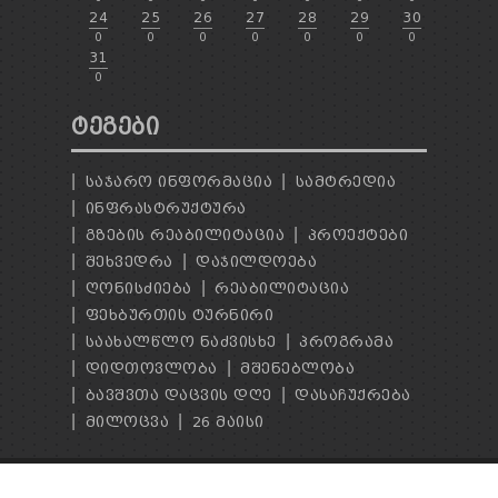
24
25
26
27
28
29
30
0
0
0
0
0
0
0
31
0
ᲢᲔᲒᲔᲑᲘ
ᲡᲐᲯᲐᲠᲝ ᲘᲜᲤᲝᲠᲛᲐᲪᲘᲐ
ᲡᲐᲛᲢᲠᲔᲓᲘᲐ
ᲘᲜᲤᲠᲐᲡᲢᲠᲣᲥᲢᲣᲠᲐ
ᲒᲖᲔᲑᲘᲡ ᲠᲔᲐᲑᲘᲚᲘᲢᲐᲪᲘᲐ
ᲞᲠᲝᲔᲥᲢᲔᲑᲘ
ᲨᲔᲮᲕᲔᲓᲠᲐ
ᲓᲐᲯᲘᲚᲓᲝᲔᲑᲐ
ᲦᲝᲜᲘᲡᲫᲘᲔᲑᲐ
ᲠᲔᲐᲑᲘᲚᲘᲢᲐᲪᲘᲐ
ᲤᲔᲮᲑᲣᲠᲗᲘᲡ ᲢᲣᲠᲜᲘᲠᲘ
ᲡᲐᲐᲮᲐᲚᲬᲚᲝ ᲜᲐᲫᲕᲘᲡᲮᲔ
ᲞᲠᲝᲒᲠᲐᲛᲐ
ᲓᲘᲓᲗᲝᲕᲚᲝᲑᲐ
ᲛᲨᲔᲜᲔᲑᲚᲝᲑᲐ
ᲑᲐᲕᲨᲕᲗᲐ ᲓᲐᲪᲕᲘᲡ ᲓᲦᲔ
ᲓᲐᲡᲐᲩᲣᲥᲠᲔᲑᲐ
ᲛᲘᲚᲝᲪᲕᲐ
26 ᲛᲐᲘᲡᲘ