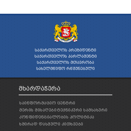
ᲡᲐᲥᲐᲠᲗᲕᲔᲚᲝᲡ ᲞᲠᲔᲖᲘᲓᲔᲜᲢᲘ
ᲡᲐᲥᲐᲠᲗᲕᲔᲚᲝᲡ ᲞᲐᲠᲚᲐᲛᲔᲜᲢᲘ
ᲡᲐᲥᲐᲠᲗᲕᲔᲚᲝᲡ ᲛᲗᲐᲕᲠᲝᲑᲐ
ᲡᲐᲮᲔᲚᲛᲬᲘᲤᲝ ᲠᲬᲛᲣᲜᲔᲑᲣᲚᲘ
ᲛᲮᲐᲠᲓᲐᲭᲔᲠᲐ
ᲡᲐᲘᲜᲤᲝᲠᲛᲐᲪᲘᲝ ᲪᲔᲜᲢᲠᲘ
ᲛᲔᲠᲘᲡ ᲛᲘᲡᲐᲦᲔᲑᲘ
ᲢᲔᲥᲜᲘᲙᲣᲠᲘ ᲡᲐᲛᲡᲐᲮᲣᲠᲘ
ᲙᲝᲜᲤᲘᲓᲔᲜᲪᲘᲐᲚᲝᲑᲘᲡ ᲞᲝᲚᲘᲢᲘᲙᲐ
ᲮᲨᲘᲠᲐᲓ ᲓᲐᲡᲛᲣᲚᲘ ᲙᲘᲗᲮᲕᲔᲑᲘ