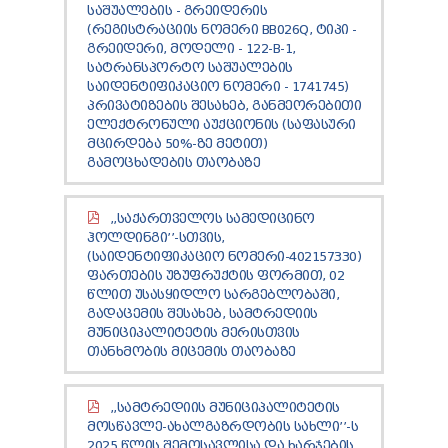
ᲡᲐᲨᲣᲐᲚᲔᲑᲘᲡ - ᲒᲠᲔᲘᲓᲔᲠᲘᲡ
ᲛᲔᲠᲘᲘᲡ ᲡᲢᲠᲐᲢᲔᲒᲘᲐ ᲓᲐ ᲒᲔᲒᲛᲐ
ᲑᲘᲣᲠᲝ
ᲕᲐᲙᲐᲜᲡᲘᲐ
(ᲠᲔᲒᲘᲡᲢᲠᲐᲪᲘᲘᲡ ᲜᲝᲛᲔᲠᲘ BB026Q, ᲢᲘᲞᲘ -
ᲙᲐᲜᲝᲜᲛᲓᲔᲑᲚᲝᲑᲐ
ᲡᲐᲯᲐᲠᲝ ᲓᲝᲙᲣᲛᲔᲜᲢᲐᲪᲘᲐ
ᲓᲐᲡᲬᲠᲔᲑᲘᲡ ᲬᲔᲡᲘ
ᲡᲝᲤᲚᲘᲡ ᲛᲮᲐᲠᲓᲐᲭᲔᲠᲘᲡ ᲞᲠᲝᲒᲠᲐᲛᲐ
ᲒᲠᲔᲘᲓᲔᲠᲘ, ᲛᲝᲓᲔᲚᲘ - 122-B-1,
ᲛᲔᲠᲘᲘᲡ ᲡᲐᲨᲢᲐᲢᲝ ᲜᲣᲡᲮᲐ
ᲡᲐᲙᲠᲔᲑᲣᲚᲝᲡ ᲐᲜᲒᲐᲠᲘᲨᲘ
ᲡᲐᲢᲠᲐᲜᲡᲞᲝᲠᲢᲝ ᲡᲐᲨᲣᲐᲚᲔᲑᲘᲡ
ᲡᲐᲛᲝᲥᲐᲚᲐᲥᲝ ᲡᲐᲑᲭᲝ
ᲑᲠᲫᲐᲜᲔᲑᲐ ᲓᲐ ᲒᲐᲜᲙᲐᲠᲒᲣᲚᲔᲑᲐ
ᲡᲢᲠᲣᲥᲢᲣᲠᲣᲚᲘ ᲮᲔ
ᲤᲠᲐᲥᲪᲘᲐ "ᲥᲐᲠᲗᲣᲚᲘ ᲝᲪᲜᲔᲑᲐ"
ᲑᲘᲖᲜᲔᲡᲘ
ᲡᲐᲘᲓᲔᲜᲢᲘᲤᲘᲙᲐᲪᲘᲝ ᲜᲝᲛᲔᲠᲘ - 1741745)
ᲜᲔᲑᲐᲠᲗᲕᲔᲑᲘ
ᲡᲐᲘᲜᲤᲝᲠᲛᲐᲪᲘᲝ ᲓᲝᲙᲣᲛᲔᲜᲢᲐᲪᲘᲐ
ᲤᲠᲐᲥᲪᲘᲐ "ᲜᲐᲪᲘᲝᲜᲐᲚᲣᲠᲘ ᲛᲝᲫᲠᲐᲝᲑᲐ"
ᲞᲠᲘᲕᲐᲢᲘᲖᲔᲑᲘᲡ ᲨᲔᲡᲐᲮᲔᲑ, ᲒᲐᲜᲛᲔᲝᲠᲔᲑᲘᲗᲘ
ᲡᲮᲕᲐ ᲡᲔᲠᲕᲘᲡᲔᲑᲘ
ᲡᲐᲙᲠᲔᲑᲣᲚᲝᲡ ᲤᲣᲜᲥᲪᲘᲐ-ᲛᲝᲕᲐᲚᲔᲝᲑᲔᲑᲘ ᲓᲐ
ᲑᲐᲜᲙᲘ ᲓᲐ ᲛᲘᲙᲠᲝᲡᲐᲤᲘᲜᲐᲜᲡᲝ
ᲔᲚᲔᲥᲢᲠᲝᲜᲣᲚᲘ ᲐᲣᲥᲪᲘᲝᲜᲘᲡ (ᲡᲐᲤᲐᲡᲣᲠᲘ
ᲒᲔᲜᲓᲔᲠᲣᲚᲘ ᲗᲐᲜᲐᲡᲬᲝᲠᲝᲑᲘᲡ ᲡᲐᲑᲭᲝ:
ᲡᲐᲛᲣᲨᲐᲝ ᲒᲔᲒᲛᲐ
ᲛᲪᲘᲠᲔ ᲓᲐ ᲡᲐᲨᲣᲐᲚᲝ ᲑᲘᲖᲜᲔᲡᲘ
ᲛᲪᲘᲠᲓᲔᲑᲐ 50%-ᲖᲔ ᲛᲔᲢᲘᲗ)
ᲡᲐᲑᲭᲝᲡ ᲓᲝᲙᲣᲛᲔᲜᲢᲐᲪᲘᲐ
/
2022 ᲬᲚᲘᲡ
ᲡᲐᲙᲠᲔᲑᲣᲚᲝᲡ ᲡᲮᲓᲝᲛᲘᲡ ᲝᲥᲛᲔᲑᲘ
ᲨᲔᲛᲝᲒᲕᲘᲔᲠᲗᲓᲘ
ᲓᲝᲙᲣᲛᲔᲜᲢᲐᲪᲘᲐ
ᲒᲐᲛᲝᲪᲮᲐᲓᲔᲑᲘᲡ ᲗᲐᲝᲑᲐᲖᲔ
/
2023 ᲬᲚᲘᲡ ᲓᲝᲙᲣᲛᲔᲜᲢᲐᲪᲘᲐ
/
ᲐᲠᲐᲡᲐᲛᲗᲐᲕᲠᲝᲑᲝ ᲝᲠᲒᲐᲜᲘᲖᲐᲪᲘᲔᲑᲘ
ᲑᲘᲣᲠᲝᲡ ᲡᲮᲓᲝᲛᲘᲡ ᲝᲥᲛᲔᲑᲘ
2024 ᲬᲚᲘᲡ ᲓᲝᲙᲣᲛᲔᲜᲢᲐᲪᲘᲐ
ᲡᲐᲘᲜᲕᲔᲡᲢᲘᲪᲘᲝ ᲝᲑᲘᲔᲥᲢᲔᲑᲘ
ᲙᲝᲛᲘᲡᲘᲘᲡ ᲡᲮᲓᲝᲛᲘᲡ ᲝᲥᲛᲔᲑᲘ
ᲒᲐᲜᲮᲝᲠᲪᲘᲔᲚᲔᲑᲣᲚᲘ ᲘᲜᲕᲔᲡᲢᲘᲪᲘᲔᲑᲘ
,,ᲡᲐᲥᲐᲠᲗᲕᲔᲚᲝᲡ ᲡᲐᲛᲔᲓᲘᲪᲘᲜᲝ
ᲑᲘᲣᲯᲔᲢᲘ:
2021
/
2022
/
2023
/
2024
/
2025
/
ᲰᲝᲚᲓᲘᲜᲒᲘ’’-ᲡᲗᲕᲘᲡ,
2026
(ᲡᲐᲘᲓᲔᲜᲢᲘᲤᲘᲙᲐᲪᲘᲝ ᲜᲝᲛᲔᲠᲘ-402157330)
ᲨᲔᲡᲧᲘᲓᲕᲔᲑᲘᲡ ᲬᲚᲘᲣᲠᲘ ᲒᲔᲒᲛᲐ
ᲤᲐᲠᲗᲔᲑᲘᲡ ᲣᲖᲣᲤᲠᲣᲥᲢᲘᲡ ᲤᲝᲠᲛᲘᲗ, 02
ᲒᲐᲜᲮᲝᲠᲪᲘᲔᲚᲔᲑᲣᲚᲘ ᲨᲔᲡᲧᲘᲓᲕᲔᲑᲘ
ᲬᲚᲘᲗ ᲣᲡᲐᲡᲧᲘᲓᲚᲝ ᲡᲐᲠᲒᲔᲑᲚᲝᲑᲐᲨᲘ,
ᲛᲘᲕᲚᲘᲜᲔᲑᲘᲡ ᲮᲐᲠᲯᲔᲑᲘ
ᲒᲐᲓᲐᲪᲔᲛᲘᲡ ᲨᲔᲡᲐᲮᲔᲑ, ᲡᲐᲛᲢᲠᲔᲓᲘᲘᲡ
ᲠᲔᲙᲚᲐᲛᲘᲡ ᲮᲐᲠᲯᲔᲑᲘ
ᲛᲣᲜᲘᲪᲘᲞᲐᲚᲘᲢᲔᲢᲘᲡ ᲛᲔᲠᲘᲡᲗᲕᲘᲡ
ᲡᲐᲙᲝᲛᲣᲜᲘᲙᲐᲪᲘᲝ ᲮᲐᲠᲯᲔᲑᲘ
ᲗᲐᲜᲮᲛᲝᲑᲘᲡ ᲛᲘᲪᲔᲛᲘᲡ ᲗᲐᲝᲑᲐᲖᲔ
ᲢᲔᲥᲜᲘᲙᲣᲠᲘ ᲮᲐᲠᲯᲔᲑᲘ
ᲡᲐᲬᲕᲐᲕᲘᲡ ᲮᲐᲠᲯᲔᲑᲘ
,,ᲡᲐᲛᲢᲠᲔᲓᲘᲘᲡ ᲛᲣᲜᲘᲪᲘᲞᲐᲚᲘᲢᲔᲢᲘᲡ
ᲬᲐᲠᲛᲝᲛᲐᲓᲒᲔᲜᲚᲝᲑᲘᲗᲘ ᲮᲐᲠᲯᲔᲑᲘ
ᲛᲝᲡᲬᲐᲕᲚᲔ-ᲐᲮᲐᲚᲒᲐᲖᲠᲓᲝᲑᲘᲡ ᲡᲐᲮᲚᲘ’’-Ს
ᲐᲣᲥᲪᲘᲝᲜᲔᲑᲘ
2025 ᲬᲚᲘᲡ ᲨᲔᲛᲝᲡᲐᲕᲚᲘᲡᲐ ᲓᲐ ᲮᲐᲠᲯᲔᲑᲘᲡ