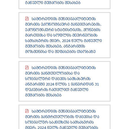
ᲒᲐᲬᲔᲣᲚᲘ ᲛᲣᲨᲐᲝᲑᲘᲡ ᲨᲔᲡᲐᲮᲔᲑ
ᲡᲐᲛᲢᲠᲔᲓᲘᲘᲡ ᲛᲣᲜᲘᲪᲘᲞᲐᲚᲘᲢᲔᲢᲘᲡ
ᲛᲔᲠᲘᲘᲡ ᲔᲙᲝᲜᲝᲛᲘᲙᲣᲠᲘ ᲒᲐᲜᲕᲘᲗᲐᲠᲔᲑᲘᲡ,
ᲔᲙᲝᲜᲝᲛᲘᲙᲣᲠᲘ ᲡᲢᲐᲢᲘᲡᲢᲘᲙᲘᲡ, ᲥᲝᲜᲔᲑᲘᲡ
ᲛᲐᲠᲗᲕᲘᲡᲐ ᲓᲐ ᲡᲝᲤᲚᲘᲡ ᲛᲔᲣᲠᲜᲔᲝᲑᲘᲡ
ᲡᲐᲛᲡᲐᲮᲣᲠᲘᲡ ᲛᲘᲔᲠ, 2024 ᲬᲔᲚᲡ ᲒᲐᲬᲔᲣᲚᲘ
ᲛᲣᲨᲐᲝᲑᲘᲡ ᲨᲔᲡᲐᲮᲔᲑ, ᲐᲜᲒᲐᲠᲘᲨᲘᲡ
ᲛᲝᲡᲛᲔᲜᲘᲡᲐ ᲓᲐ ᲨᲔᲤᲐᲡᲔᲑᲘᲡ ᲗᲐᲝᲑᲐᲖᲔ
ᲡᲐᲛᲢᲠᲔᲓᲘᲘᲡ ᲛᲣᲜᲘᲪᲘᲞᲐᲚᲘᲢᲔᲢᲘᲡ
ᲛᲔᲠᲘᲘᲡ ᲯᲐᲜᲛᲗᲔᲚᲝᲑᲘᲡᲐ ᲓᲐ
ᲡᲝᲪᲘᲐᲚᲣᲠᲘ ᲓᲐᲪᲕᲘᲡ ᲡᲐᲛᲡᲐᲮᲣᲠᲘᲡ
ᲐᲜᲒᲐᲠᲘᲨᲘ 2024 ᲬᲚᲘᲡ 1 ᲘᲐᲜᲕᲠᲘᲓᲐᲜ 31
ᲓᲔᲙᲔᲛᲑᲠᲘᲡ ᲩᲐᲗᲕᲚᲘᲗ ᲒᲐᲬᲔᲣᲚᲘ
ᲛᲣᲨᲐᲝᲑᲘᲡ ᲨᲔᲡᲐᲮᲔᲑ
ᲡᲐᲛᲢᲠᲔᲓᲘᲘᲡ ᲛᲣᲜᲘᲪᲘᲞᲐᲚᲘᲢᲔᲢᲘᲡ
ᲛᲔᲠᲘᲘᲡ ᲯᲐᲜᲛᲠᲗᲔᲚᲝᲑᲘᲡ ᲓᲐᲪᲕᲘᲡᲐ ᲓᲐ
ᲡᲝᲪᲘᲐᲚᲣᲠ ᲡᲐᲙᲘᲗᲮᲗᲐ ᲡᲐᲛᲡᲐᲮᲣᲠᲘᲡ
ᲛᲘᲔᲠ, 2024 ᲬᲔᲚᲡ ᲒᲐᲬᲔᲣᲚᲘ ᲛᲣᲨᲐᲝᲑᲘᲡ