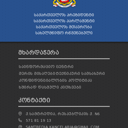
ᲡᲐᲥᲐᲠᲗᲕᲔᲚᲝᲡ ᲞᲠᲔᲖᲘᲓᲔᲜᲢᲘ
ᲡᲐᲥᲐᲠᲗᲕᲔᲚᲝᲡ ᲞᲐᲠᲚᲐᲛᲔᲜᲢᲘ
ᲡᲐᲥᲐᲠᲗᲕᲔᲚᲝᲡ ᲛᲗᲐᲕᲠᲝᲑᲐ
ᲡᲐᲮᲔᲚᲛᲬᲘᲤᲝ ᲠᲬᲛᲣᲜᲔᲑᲣᲚᲘ
ᲛᲮᲐᲠᲓᲐᲭᲔᲠᲐ
ᲡᲐᲘᲜᲤᲝᲠᲛᲐᲪᲘᲝ ᲪᲔᲜᲢᲠᲘ
ᲛᲔᲠᲘᲡ ᲛᲘᲡᲐᲦᲔᲑᲘ
ᲢᲔᲥᲜᲘᲙᲣᲠᲘ ᲡᲐᲛᲡᲐᲮᲣᲠᲘ
ᲙᲝᲜᲤᲘᲓᲔᲜᲪᲘᲐᲚᲝᲑᲘᲡ ᲞᲝᲚᲘᲢᲘᲙᲐ
ᲮᲨᲘᲠᲐᲓ ᲓᲐᲡᲛᲣᲚᲘ ᲙᲘᲗᲮᲕᲔᲑᲘ
ᲙᲝᲜᲢᲐᲥᲢᲘ
Ქ.ᲡᲐᲛᲢᲠᲔᲓᲘᲐ, ᲠᲔᲡᲞᲣᲑᲚᲘᲙᲘᲡ Ქ. N6
571 81 19 13
SAMTREDIA.KANCELARIA@GMAIL.COM