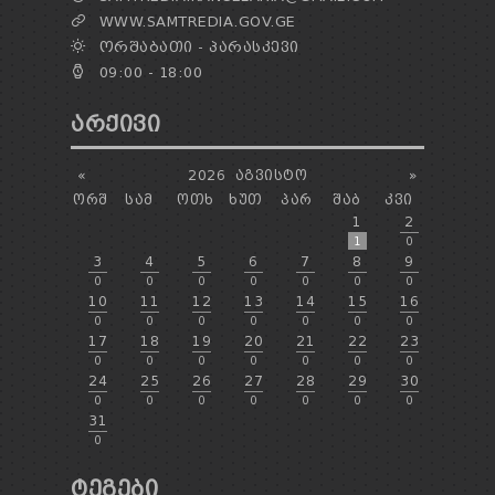
WWW.SAMTREDIA.GOV.GE
ᲝᲠᲨᲐᲑᲐᲗᲘ - ᲞᲐᲠᲐᲡᲙᲔᲕᲘ
09:00 - 18:00
ᲐᲠᲥᲘᲕᲘ
«
2026
ᲐᲒᲕᲘᲡᲢᲝ
»
ᲝᲠᲨ
ᲡᲐᲛ
ᲝᲗᲮ
ᲮᲣᲗ
ᲞᲐᲠ
ᲨᲐᲑ
ᲙᲕᲘ
1
2
1
0
3
4
5
6
7
8
9
0
0
0
0
0
0
0
10
11
12
13
14
15
16
0
0
0
0
0
0
0
17
18
19
20
21
22
23
0
0
0
0
0
0
0
24
25
26
27
28
29
30
0
0
0
0
0
0
0
31
0
ᲢᲔᲒᲔᲑᲘ