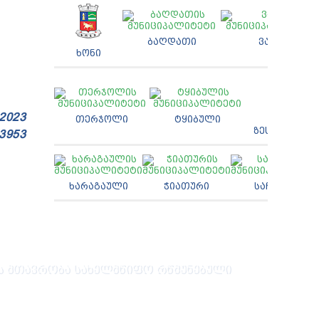
ᲑᲐᲦᲓᲐᲗᲘ
ᲕᲐᲜᲘ
ᲮᲝᲜᲘ
2023
ᲗᲔᲠᲯᲝᲚᲘ
ᲢᲧᲘᲑᲣᲚᲘ
ᲖᲔᲡᲢᲐᲤᲝᲜᲘ
 3953
ᲮᲐᲠᲐᲒᲐᲣᲚᲘ
ᲭᲘᲐᲗᲣᲠᲘ
ᲡᲐᲩᲮᲔᲠᲘ
 ᲛᲗᲐᲕᲠᲝᲑᲐ
ᲡᲐᲮᲔᲚᲛᲬᲘᲤᲝ ᲠᲬᲛᲣᲜᲔᲑᲣᲚᲘ