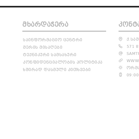
ᲛᲮᲐᲠᲓᲐᲭᲔᲠᲐ
ᲙᲝᲜᲢ
Ქ.ᲡᲐᲛ
ᲡᲐᲘᲜᲤᲝᲠᲛᲐᲪᲘᲝ ᲪᲔᲜᲢᲠᲘ
571 8
ᲛᲔᲠᲘᲡ ᲛᲘᲡᲐᲦᲔᲑᲘ
SAMTR
ᲢᲔᲥᲜᲘᲙᲣᲠᲘ ᲡᲐᲛᲡᲐᲮᲣᲠᲘ
WWW.
ᲙᲝᲜᲤᲘᲓᲔᲜᲪᲘᲐᲚᲝᲑᲘᲡ ᲞᲝᲚᲘᲢᲘᲙᲐ
ᲝᲠᲨᲐ
ᲮᲨᲘᲠᲐᲓ ᲓᲐᲡᲛᲣᲚᲘ ᲙᲘᲗᲮᲕᲔᲑᲘ
09:00