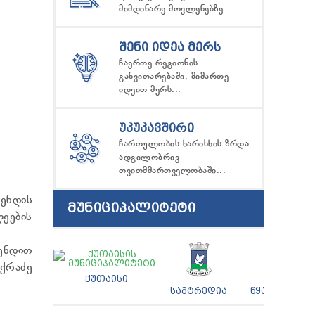
მიმდინარე მოვლენებზე...
ᲨᲔᲜᲘ ᲘᲓᲔᲐ ᲛᲔᲠᲡ
ჩაერთე რეგიონის
განვითარებაში, მიმართე
იდეით მერს...
ᲣᲙᲣᲙᲐᲕᲨᲘᲠᲘ
ჩართულობის ხარისხის ზრდა
ადგილობრივ
თვითმმართველობაში...
ენდის
ᲛᲣᲜᲘᲪᲘᲞᲐᲚᲘᲢᲔᲢᲘ
ლეების
მენდით
ქრაძე
ᲥᲣᲗᲐᲘᲡᲘ
ᲡᲐᲛᲢᲠᲔᲓᲘᲐ
ᲬᲧᲐᲚᲢᲣᲑᲝ