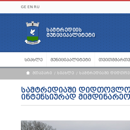
GE
EN
RU
ᲡᲐᲛᲢᲠᲔᲓᲘᲘᲡ
ᲛᲣᲜᲘᲪᲘᲞᲐᲚᲘᲢᲔᲢᲘ
ᲡᲘᲐᲮᲚᲔ
ᲛᲣᲜᲘᲪᲘᲞᲐᲚᲘᲢᲔᲢᲘ
ᲗᲕᲘᲗᲛᲛᲐᲠᲗ
ᲛᲗᲐᲕᲐᲠᲘ
ᲡᲘᲐᲮᲚᲔ
ᲡᲐᲛᲢᲠᲔᲓᲘᲐᲨᲘ ᲓᲘᲓᲗᲝᲕᲚ
ᲡᲐᲛᲢᲠᲔᲓᲘᲐᲨᲘ ᲓᲘᲓᲗᲝᲕᲚᲝᲑᲘ
ᲘᲜᲢᲔᲜᲡᲘᲣᲠᲐᲓ ᲛᲘᲛᲓᲘᲜᲐᲠᲔᲝ