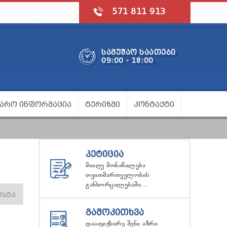
571 811 913
ᲡᲐᲛᲣᲨᲐᲝ ᲡᲐᲐᲗᲔᲑᲘ
09:00 - 18:00
ᲯᲐᲠᲝ ᲘᲜᲤᲝᲠᲛᲐᲪᲘᲐ
ᲢᲣᲠᲘᲖᲛᲘ
ᲙᲝᲜᲢᲐᲥᲢᲘ
Ს
ᲞᲔᲢᲘᲪᲘᲐ
მიიღე მონაწილება
თვითმართველობის
განხორცილებაში...
ᲝᲡᲢᲐ
ᲒᲐᲛᲝᲙᲘᲗᲮᲕᲐ
დააფიქსირე შენი აზრი