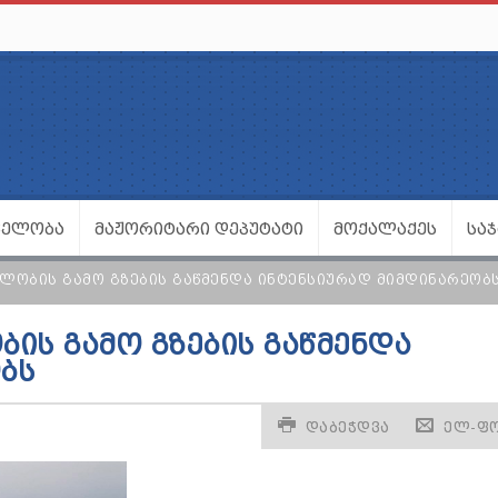
ᲕᲔᲚᲝᲑᲐ
ᲛᲐᲟᲝᲠᲘᲢᲐᲠᲘ ᲓᲔᲞᲣᲢᲐᲢᲘ
ᲛᲝᲥᲐᲚᲐᲥᲔᲡ
ᲡᲐ
ᲝᲑᲘᲡ ᲒᲐᲛᲝ ᲒᲖᲔᲑᲘᲡ ᲒᲐᲬᲛᲔᲜᲓᲐ ᲘᲜᲢᲔᲜᲡᲘᲣᲠᲐᲓ ᲛᲘᲛᲓᲘᲜᲐᲠᲔᲝᲑ
Ს ᲒᲐᲛᲝ ᲒᲖᲔᲑᲘᲡ ᲒᲐᲬᲛᲔᲜᲓᲐ
ᲑᲡ
ᲓᲐᲑᲔᲭᲓᲕᲐ
ᲔᲚ-Ფ