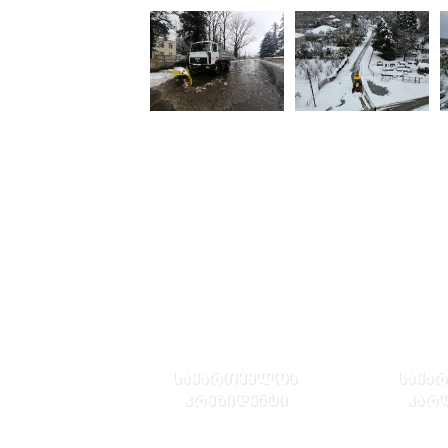
ᲡᲐᲥᲐᲠᲗᲕᲔᲚᲝᲡ
ᲡᲐᲥᲐ
ᲞᲠᲔᲖᲘᲓᲔᲜᲢᲘ
ᲞᲐᲠ