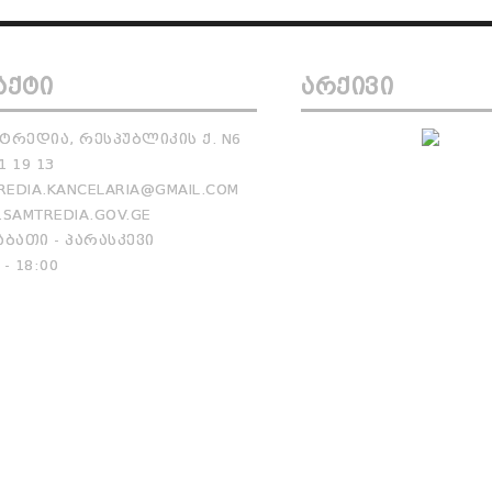
ᲐᲥᲢᲘ
ᲐᲠᲥᲘᲕᲘ
ᲢᲠᲔᲓᲘᲐ, ᲠᲔᲡᲞᲣᲑᲚᲘᲙᲘᲡ Ქ. N6
1 19 13
EDIA.KANCELARIA@GMAIL.COM
SAMTREDIA.GOV.GE
ᲑᲐᲗᲘ - ᲞᲐᲠᲐᲡᲙᲔᲕᲘ
 - 18:00