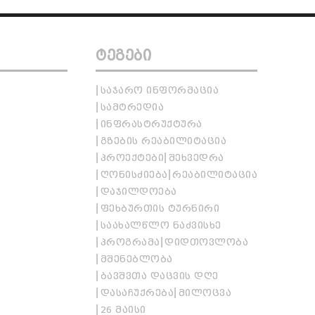
ᲢᲔᲒᲔᲑᲘ
ᲡᲐᲯᲐᲠᲝ ᲘᲜᲤᲝᲠᲛᲐᲪᲘᲐ
ᲡᲐᲛᲢᲠᲔᲓᲘᲐ
ᲘᲜᲤᲠᲐᲡᲢᲠᲣᲥᲢᲣᲠᲐ
ᲒᲖᲔᲑᲘᲡ ᲠᲔᲐᲑᲘᲚᲘᲢᲐᲪᲘᲐ
ᲞᲠᲝᲔᲥᲢᲔᲑᲘ
ᲨᲔᲮᲕᲔᲓᲠᲐ
ᲦᲝᲜᲘᲡᲫᲘᲔᲑᲐ
ᲠᲔᲐᲑᲘᲚᲘᲢᲐᲪᲘᲐ
ᲓᲐᲯᲘᲚᲓᲝᲔᲑᲐ
ᲤᲔᲮᲑᲣᲠᲗᲘᲡ ᲢᲣᲠᲜᲘᲠᲘ
ᲡᲐᲐᲮᲐᲚᲬᲚᲝ ᲜᲐᲫᲕᲘᲡᲮᲔ
ᲞᲠᲝᲒᲠᲐᲛᲐ
ᲓᲘᲓᲗᲝᲕᲚᲝᲑᲐ
ᲛᲨᲔᲜᲔᲑᲚᲝᲑᲐ
ᲑᲐᲕᲨᲕᲗᲐ ᲓᲐᲪᲕᲘᲡ ᲓᲦᲔ
ᲓᲐᲡᲐᲩᲣᲥᲠᲔᲑᲐ
ᲛᲘᲚᲝᲪᲕᲐ
26 ᲛᲐᲘᲡᲘ