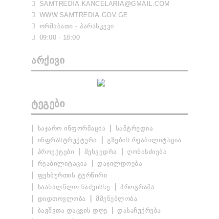
SAMTREDIA.KANCELARIA@GMAIL.COM
WWW.SAMTREDIA.GOV.GE
ᲝᲠᲨᲐᲑᲐᲗᲘ - ᲞᲐᲠᲐᲡᲙᲔᲕᲘ
09:00 - 18:00
ᲐᲠᲥᲘᲕᲘ
ᲢᲔᲒᲔᲑᲘ
ᲡᲐᲯᲐᲠᲝ ᲘᲜᲤᲝᲠᲛᲐᲪᲘᲐ
ᲡᲐᲛᲢᲠᲔᲓᲘᲐ
ᲘᲜᲤᲠᲐᲡᲢᲠᲣᲥᲢᲣᲠᲐ
ᲒᲖᲔᲑᲘᲡ ᲠᲔᲐᲑᲘᲚᲘᲢᲐᲪᲘᲐ
ᲞᲠᲝᲔᲥᲢᲔᲑᲘ
ᲨᲔᲮᲕᲔᲓᲠᲐ
ᲦᲝᲜᲘᲡᲫᲘᲔᲑᲐ
ᲠᲔᲐᲑᲘᲚᲘᲢᲐᲪᲘᲐ
ᲓᲐᲯᲘᲚᲓᲝᲔᲑᲐ
ᲤᲔᲮᲑᲣᲠᲗᲘᲡ ᲢᲣᲠᲜᲘᲠᲘ
ᲡᲐᲐᲮᲐᲚᲬᲚᲝ ᲜᲐᲫᲕᲘᲡᲮᲔ
ᲞᲠᲝᲒᲠᲐᲛᲐ
ᲓᲘᲓᲗᲝᲕᲚᲝᲑᲐ
ᲛᲨᲔᲜᲔᲑᲚᲝᲑᲐ
ᲑᲐᲕᲨᲕᲗᲐ ᲓᲐᲪᲕᲘᲡ ᲓᲦᲔ
ᲓᲐᲡᲐᲩᲣᲥᲠᲔᲑᲐ