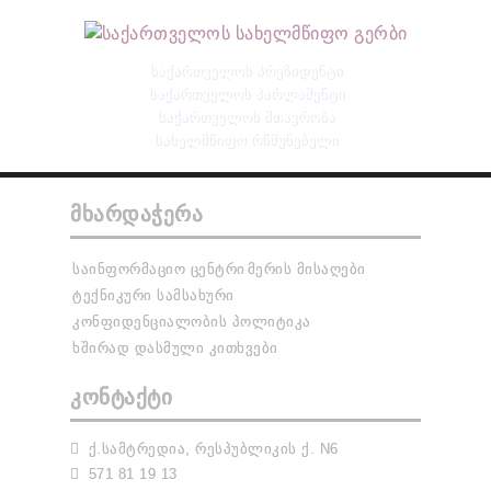
ᲡᲐᲥᲐᲠᲗᲕᲔᲚᲝᲡ ᲞᲠᲔᲖᲘᲓᲔᲜᲢᲘ
ᲡᲐᲥᲐᲠᲗᲕᲔᲚᲝᲡ ᲞᲐᲠᲚᲐᲛᲔᲜᲢᲘ
ᲡᲐᲥᲐᲠᲗᲕᲔᲚᲝᲡ ᲛᲗᲐᲕᲠᲝᲑᲐ
ᲡᲐᲮᲔᲚᲛᲬᲘᲤᲝ ᲠᲬᲛᲣᲜᲔᲑᲣᲚᲘ
ᲛᲮᲐᲠᲓᲐᲭᲔᲠᲐ
ᲡᲐᲘᲜᲤᲝᲠᲛᲐᲪᲘᲝ ᲪᲔᲜᲢᲠᲘ
ᲛᲔᲠᲘᲡ ᲛᲘᲡᲐᲦᲔᲑᲘ
ᲢᲔᲥᲜᲘᲙᲣᲠᲘ ᲡᲐᲛᲡᲐᲮᲣᲠᲘ
ᲙᲝᲜᲤᲘᲓᲔᲜᲪᲘᲐᲚᲝᲑᲘᲡ ᲞᲝᲚᲘᲢᲘᲙᲐ
ᲮᲨᲘᲠᲐᲓ ᲓᲐᲡᲛᲣᲚᲘ ᲙᲘᲗᲮᲕᲔᲑᲘ
ᲙᲝᲜᲢᲐᲥᲢᲘ
Ქ.ᲡᲐᲛᲢᲠᲔᲓᲘᲐ, ᲠᲔᲡᲞᲣᲑᲚᲘᲙᲘᲡ Ქ. N6
571 81 19 13