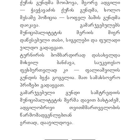
ქუჩის გუნდმა მოიპოვა, მეორე ადგილი
ᲢᲔᲜᲓᲔᲠᲔᲑᲘ
— ჭავჭავაძის ქუჩის გუნდმა, ხოლო
ᲞᲠᲔᲖᲘᲓᲔᲜᲢᲘᲡᲗᲕᲘᲡ ᲓᲐ
ᲞᲐᲠᲚᲐᲛᲔᲜᲢᲘᲡᲗᲕᲘᲡ ᲬᲐᲠᲡᲐᲓᲒᲔᲜᲘ ᲐᲜᲒᲐᲠᲘᲨᲘ
მესამე პოზიცია — სოფელ ბაშის გუნდმა
ᲡᲐᲯᲐᲠᲝ ᲘᲜᲤᲝᲠᲛᲐᲪᲘᲘᲡ ᲛᲝᲗᲮᲝᲕᲜᲐ
დაიკავა. გამარჯვებულებს
ᲞᲔᲠᲡᲝᲜᲐᲚᲣᲠ ᲛᲝᲜᲐᲪᲔᲛᲗᲐ ᲓᲐᲪᲕᲘᲡ
მუნიციპალიტეტის მერიის მიერ
ᲝᲤᲘᲪᲔᲠᲘ
დაწესებული თასი, სიგელები და ფულადი
ᲡᲐᲛᲐᲠᲗᲚᲔᲑᲠᲘᲕᲘ ᲒᲐᲓᲐᲬᲧᲕᲔᲢᲘᲚᲔᲑᲔᲑᲘ
ჯილდო გადაეცათ.
ᲒᲐᲡᲐᲩᲘᲕᲠᲔᲑᲘᲡ ᲬᲔᲡᲔᲑᲘ
ტურნირის ბომბარდირად დასახელდა
მიხეილ ბანძავა, საუკეთესო
ფეხბურთელად კი — ფალიაშვილის
გუნდის ბექა გოგელია. მათ სამახსოვრო
პრიზები გადაეცათ.
გამარჯვებული გუნდი სამტრედიის
მუნიციპალიტეტის მერმა დავით ბახტაძემ,
ადგილობრივი თვითმმართველობის
წარმომადგენლებთან
ერთად, დააჯილდოვა.