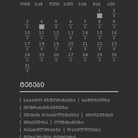
ᲝᲠᲨ
ᲡᲐᲛ
ᲝᲗᲮ
ᲮᲣᲗ
ᲞᲐᲠ
ᲨᲐᲑ
ᲙᲕᲘ
1
2
1
0
3
4
5
6
7
8
9
0
2
0
0
0
0
0
10
11
12
13
14
15
16
0
0
0
0
0
0
0
17
18
19
20
21
22
23
0
0
0
0
0
0
0
24
25
26
27
28
29
30
0
0
0
0
0
0
0
31
0
ᲢᲔᲒᲔᲑᲘ
ᲡᲐᲯᲐᲠᲝ ᲘᲜᲤᲝᲠᲛᲐᲪᲘᲐ
ᲡᲐᲛᲢᲠᲔᲓᲘᲐ
ᲘᲜᲤᲠᲐᲡᲢᲠᲣᲥᲢᲣᲠᲐ
ᲒᲖᲔᲑᲘᲡ ᲠᲔᲐᲑᲘᲚᲘᲢᲐᲪᲘᲐ
ᲞᲠᲝᲔᲥᲢᲔᲑᲘ
ᲨᲔᲮᲕᲔᲓᲠᲐ
ᲦᲝᲜᲘᲡᲫᲘᲔᲑᲐ
ᲠᲔᲐᲑᲘᲚᲘᲢᲐᲪᲘᲐ
ᲓᲐᲯᲘᲚᲓᲝᲔᲑᲐ
ᲤᲔᲮᲑᲣᲠᲗᲘᲡ ᲢᲣᲠᲜᲘᲠᲘ