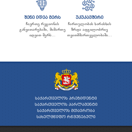
ᲨᲔᲜᲘ ᲘᲓᲔᲐ ᲛᲔᲠᲡ
ᲣᲙᲣᲙᲐᲕᲨᲘᲠᲘ
ჩაერთე რეგიონის
ჩართულობის ხარისხის
განვითარებაში, მიმართე
ზრდა ადგილობრივ
იდეით მერს...
თვითმმართველობაში...
ᲡᲐᲥᲐᲠᲗᲕᲔᲚᲝᲡ ᲞᲠᲔᲖᲘᲓᲔᲜᲢᲘ
ᲡᲐᲥᲐᲠᲗᲕᲔᲚᲝᲡ ᲞᲐᲠᲚᲐᲛᲔᲜᲢᲘ
ᲡᲐᲥᲐᲠᲗᲕᲔᲚᲝᲡ ᲛᲗᲐᲕᲠᲝᲑᲐ
ᲡᲐᲮᲔᲚᲛᲬᲘᲤᲝ ᲠᲬᲛᲣᲜᲔᲑᲣᲚᲘ