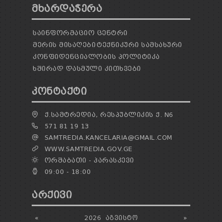
ᲛᲮᲐᲠᲓᲐᲭᲔᲠᲐ
ᲡᲐᲘᲜᲤᲝᲠᲛᲐᲪᲘᲝ ᲪᲔᲜᲢᲠᲘ
ᲛᲔᲠᲘᲡ ᲛᲘᲡᲐᲦᲔᲑᲘ
ᲢᲔᲥᲜᲘᲙᲣᲠᲘ ᲡᲐᲛᲡᲐᲮᲣᲠᲘ
ᲙᲝᲜᲤᲘᲓᲔᲜᲪᲘᲐᲚᲝᲑᲘᲡ ᲞᲝᲚᲘᲢᲘᲙᲐ
ᲮᲨᲘᲠᲐᲓ ᲓᲐᲡᲛᲣᲚᲘ ᲙᲘᲗᲮᲕᲔᲑᲘ
ᲙᲝᲜᲢᲐᲥᲢᲘ
Ქ.ᲡᲐᲛᲢᲠᲔᲓᲘᲐ, ᲠᲔᲡᲞᲣᲑᲚᲘᲙᲘᲡ Ქ. N6
571 81 19 13
SAMTREDIA.KANCELARIA@GMAIL.COM
WWW.SAMTREDIA.GOV.GE
ᲝᲠᲨᲐᲑᲐᲗᲘ - ᲞᲐᲠᲐᲡᲙᲔᲕᲘ
09:00 - 18:00
ᲐᲠᲥᲘᲕᲘ
«
2026
ᲐᲒᲕᲘᲡᲢᲝ
»