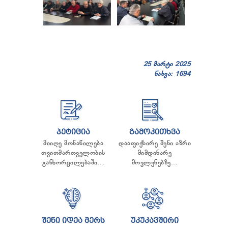
25 მარტი 2025
ნახვა: 1694
ᲞᲔᲢᲘᲪᲘᲐ
ᲒᲐᲛᲝᲙᲘᲗᲮᲕᲐ
მიიღე მონაწილება
დააფიქსირე შენი აზრი
თვითმართველობის
მიმდინარე
განხორცილებაში...
მოვლენებზე...
ᲨᲔᲜᲘ ᲘᲓᲔᲐ ᲛᲔᲠᲡ
ᲣᲙᲣᲙᲐᲕᲨᲘᲠᲘ