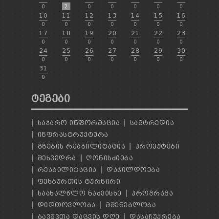
0
2
0
0
0
0
0
10
11
12
13
14
15
16
0
0
0
0
0
0
0
17
18
19
20
21
22
23
0
0
0
0
0
0
0
24
25
26
27
28
29
30
0
0
0
0
0
0
0
31
0
ᲢᲔᲒᲔᲑᲘ
ᲡᲐᲯᲐᲠᲝ ᲘᲜᲤᲝᲠᲛᲐᲪᲘᲐ
ᲡᲐᲛᲢᲠᲔᲓᲘᲐ
ᲘᲜᲤᲠᲐᲡᲢᲠᲣᲥᲢᲣᲠᲐ
ᲒᲖᲔᲑᲘᲡ ᲠᲔᲐᲑᲘᲚᲘᲢᲐᲪᲘᲐ
ᲞᲠᲝᲔᲥᲢᲔᲑᲘ
ᲨᲔᲮᲕᲔᲓᲠᲐ
ᲦᲝᲜᲘᲡᲫᲘᲔᲑᲐ
ᲠᲔᲐᲑᲘᲚᲘᲢᲐᲪᲘᲐ
ᲓᲐᲯᲘᲚᲓᲝᲔᲑᲐ
ᲤᲔᲮᲑᲣᲠᲗᲘᲡ ᲢᲣᲠᲜᲘᲠᲘ
ᲡᲐᲐᲮᲐᲚᲬᲚᲝ ᲜᲐᲫᲕᲘᲡᲮᲔ
ᲞᲠᲝᲒᲠᲐᲛᲐ
ᲓᲘᲓᲗᲝᲕᲚᲝᲑᲐ
ᲛᲨᲔᲜᲔᲑᲚᲝᲑᲐ
ᲑᲐᲕᲨᲕᲗᲐ ᲓᲐᲪᲕᲘᲡ ᲓᲦᲔ
ᲓᲐᲡᲐᲩᲣᲥᲠᲔᲑᲐ