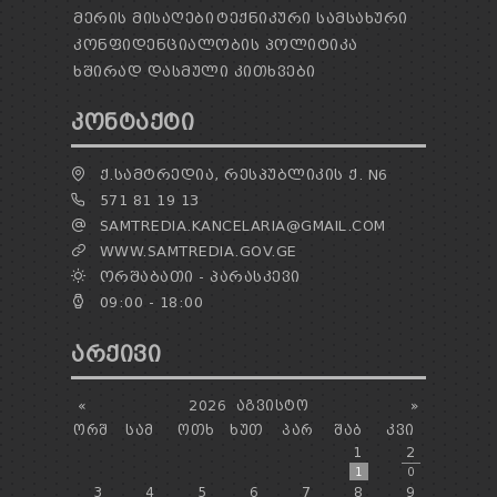
ᲛᲔᲠᲘᲡ ᲛᲘᲡᲐᲦᲔᲑᲘ
ᲢᲔᲥᲜᲘᲙᲣᲠᲘ ᲡᲐᲛᲡᲐᲮᲣᲠᲘ
ᲙᲝᲜᲤᲘᲓᲔᲜᲪᲘᲐᲚᲝᲑᲘᲡ ᲞᲝᲚᲘᲢᲘᲙᲐ
ᲮᲨᲘᲠᲐᲓ ᲓᲐᲡᲛᲣᲚᲘ ᲙᲘᲗᲮᲕᲔᲑᲘ
ᲙᲝᲜᲢᲐᲥᲢᲘ
Ქ.ᲡᲐᲛᲢᲠᲔᲓᲘᲐ, ᲠᲔᲡᲞᲣᲑᲚᲘᲙᲘᲡ Ქ. N6
571 81 19 13
SAMTREDIA.KANCELARIA@GMAIL.COM
WWW.SAMTREDIA.GOV.GE
ᲝᲠᲨᲐᲑᲐᲗᲘ - ᲞᲐᲠᲐᲡᲙᲔᲕᲘ
09:00 - 18:00
ᲐᲠᲥᲘᲕᲘ
«
2026
ᲐᲒᲕᲘᲡᲢᲝ
»
ᲝᲠᲨ
ᲡᲐᲛ
ᲝᲗᲮ
ᲮᲣᲗ
ᲞᲐᲠ
ᲨᲐᲑ
ᲙᲕᲘ
1
2
1
0
3
4
5
6
7
8
9