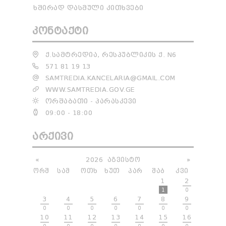
ᲮᲨᲘᲠᲐᲓ ᲓᲐᲡᲛᲣᲚᲘ ᲙᲘᲗᲮᲕᲔᲑᲘ
ᲙᲝᲜᲢᲐᲥᲢᲘ
Ქ.ᲡᲐᲛᲢᲠᲔᲓᲘᲐ, ᲠᲔᲡᲞᲣᲑᲚᲘᲙᲘᲡ Ქ. N6
571 81 19 13
SAMTREDIA.KANCELARIA@GMAIL.COM
WWW.SAMTREDIA.GOV.GE
ᲝᲠᲨᲐᲑᲐᲗᲘ - ᲞᲐᲠᲐᲡᲙᲔᲕᲘ
09:00 - 18:00
ᲐᲠᲥᲘᲕᲘ
«
2026
ᲐᲒᲕᲘᲡᲢᲝ
»
ᲝᲠᲨ
ᲡᲐᲛ
ᲝᲗᲮ
ᲮᲣᲗ
ᲞᲐᲠ
ᲨᲐᲑ
ᲙᲕᲘ
1
2
1
0
3
4
5
6
7
8
9
0
0
0
0
0
0
0
10
11
12
13
14
15
16