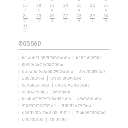
0
0
0
0
0
0
0
17
18
19
20
21
22
23
0
0
0
0
0
0
0
24
25
26
27
28
29
30
0
0
0
0
0
0
0
31
0
ᲢᲔᲒᲔᲑᲘ
ᲡᲐᲯᲐᲠᲝ ᲘᲜᲤᲝᲠᲛᲐᲪᲘᲐ
ᲡᲐᲛᲢᲠᲔᲓᲘᲐ
ᲘᲜᲤᲠᲐᲡᲢᲠᲣᲥᲢᲣᲠᲐ
ᲒᲖᲔᲑᲘᲡ ᲠᲔᲐᲑᲘᲚᲘᲢᲐᲪᲘᲐ
ᲞᲠᲝᲔᲥᲢᲔᲑᲘ
ᲨᲔᲮᲕᲔᲓᲠᲐ
ᲓᲐᲯᲘᲚᲓᲝᲔᲑᲐ
ᲦᲝᲜᲘᲡᲫᲘᲔᲑᲐ
ᲠᲔᲐᲑᲘᲚᲘᲢᲐᲪᲘᲐ
ᲤᲔᲮᲑᲣᲠᲗᲘᲡ ᲢᲣᲠᲜᲘᲠᲘ
ᲡᲐᲐᲮᲐᲚᲬᲚᲝ ᲜᲐᲫᲕᲘᲡᲮᲔ
ᲞᲠᲝᲒᲠᲐᲛᲐ
ᲓᲘᲓᲗᲝᲕᲚᲝᲑᲐ
ᲛᲨᲔᲜᲔᲑᲚᲝᲑᲐ
ᲑᲐᲕᲨᲕᲗᲐ ᲓᲐᲪᲕᲘᲡ ᲓᲦᲔ
ᲓᲐᲡᲐᲩᲣᲥᲠᲔᲑᲐ
ᲛᲘᲚᲝᲪᲕᲐ
26 ᲛᲐᲘᲡᲘ