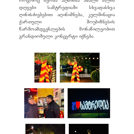
როგორც მერმა აღნიშნა ახალი წლის
ᲢᲔᲜᲓᲔᲠᲔᲑᲘ
დღეები სამტრედიაში სხვადასხვა
ᲞᲠᲔᲖᲘᲓᲔᲜᲢᲘᲡᲗᲕᲘᲡ ᲓᲐ
ღინისძიებებით აღინიშნება, კულმინაცია
ᲞᲐᲠᲚᲐᲛᲔᲜᲢᲘᲡᲗᲕᲘᲡ ᲬᲐᲠᲡᲐᲓᲒᲔᲜᲘ ᲐᲜᲒᲐᲠᲘᲨᲘ
ქართული შოუბიზნესის
ᲡᲐᲯᲐᲠᲝ ᲘᲜᲤᲝᲠᲛᲐᲪᲘᲘᲡ ᲛᲝᲗᲮᲝᲕᲜᲐ
ᲞᲔᲠᲡᲝᲜᲐᲚᲣᲠ ᲛᲝᲜᲐᲪᲔᲛᲗᲐ ᲓᲐᲪᲕᲘᲡ
წარმოამდგენლების მონაწილეობით
ᲝᲤᲘᲪᲔᲠᲘ
გრანდიოზული კონცერტი იქნება.
ᲡᲐᲛᲐᲠᲗᲚᲔᲑᲠᲘᲕᲘ ᲒᲐᲓᲐᲬᲧᲕᲔᲢᲘᲚᲔᲑᲔᲑᲘ
ᲒᲐᲡᲐᲩᲘᲕᲠᲔᲑᲘᲡ ᲬᲔᲡᲔᲑᲘ