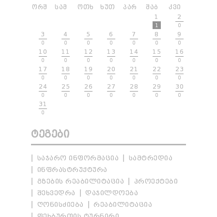
ᲝᲠᲨ
ᲡᲐᲛ
ᲝᲗᲮ
ᲮᲣᲗ
ᲞᲐᲠ
ᲨᲐᲑ
ᲙᲕᲘ
1
2
1
0
3
4
5
6
7
8
9
0
0
0
0
0
0
0
10
11
12
13
14
15
16
0
0
0
0
0
0
0
17
18
19
20
21
22
23
0
0
0
0
0
0
0
24
25
26
27
28
29
30
0
0
0
0
0
0
0
31
0
ᲢᲔᲒᲔᲑᲘ
ᲡᲐᲯᲐᲠᲝ ᲘᲜᲤᲝᲠᲛᲐᲪᲘᲐ
ᲡᲐᲛᲢᲠᲔᲓᲘᲐ
ᲘᲜᲤᲠᲐᲡᲢᲠᲣᲥᲢᲣᲠᲐ
ᲒᲖᲔᲑᲘᲡ ᲠᲔᲐᲑᲘᲚᲘᲢᲐᲪᲘᲐ
ᲞᲠᲝᲔᲥᲢᲔᲑᲘ
ᲨᲔᲮᲕᲔᲓᲠᲐ
ᲓᲐᲯᲘᲚᲓᲝᲔᲑᲐ
ᲦᲝᲜᲘᲡᲫᲘᲔᲑᲐ
ᲠᲔᲐᲑᲘᲚᲘᲢᲐᲪᲘᲐ
ᲤᲔᲮᲑᲣᲠᲗᲘᲡ ᲢᲣᲠᲜᲘᲠᲘ