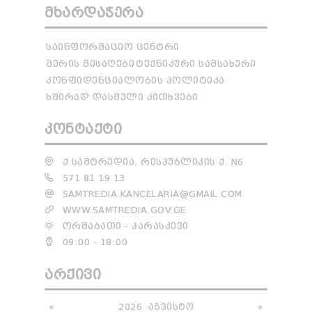
ᲛᲮᲐᲠᲓᲐᲭᲔᲠᲐ
ᲡᲐᲘᲜᲤᲝᲠᲛᲐᲪᲘᲝ ᲪᲔᲜᲢᲠᲘ
ᲛᲔᲠᲘᲡ ᲛᲘᲡᲐᲦᲔᲑᲘ
ᲢᲔᲥᲜᲘᲙᲣᲠᲘ ᲡᲐᲛᲡᲐᲮᲣᲠᲘ
ᲙᲝᲜᲤᲘᲓᲔᲜᲪᲘᲐᲚᲝᲑᲘᲡ ᲞᲝᲚᲘᲢᲘᲙᲐ
ᲮᲨᲘᲠᲐᲓ ᲓᲐᲡᲛᲣᲚᲘ ᲙᲘᲗᲮᲕᲔᲑᲘ
ᲙᲝᲜᲢᲐᲥᲢᲘ
Ქ.ᲡᲐᲛᲢᲠᲔᲓᲘᲐ, ᲠᲔᲡᲞᲣᲑᲚᲘᲙᲘᲡ Ქ. N6
571 81 19 13
SAMTREDIA.KANCELARIA@GMAIL.COM
WWW.SAMTREDIA.GOV.GE
ᲝᲠᲨᲐᲑᲐᲗᲘ - ᲞᲐᲠᲐᲡᲙᲔᲕᲘ
09:00 - 18:00
ᲐᲠᲥᲘᲕᲘ
«
2026
ᲐᲒᲕᲘᲡᲢᲝ
»