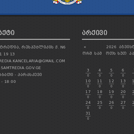
ᲐᲥᲢᲘ
ᲐᲠᲥᲘᲕᲘ
ᲢᲠᲔᲓᲘᲐ, ᲠᲔᲡᲞᲣᲑᲚᲘᲙᲘᲡ Ქ. N6
«
2026
ᲐᲒᲕᲘᲡ
ᲝᲠᲨ
ᲡᲐᲛ
ᲝᲗᲮ
ᲮᲣᲗ
Პ
1 19 13
EDIA.KANCELARIA@GMAIL.COM
SAMTREDIA.GOV.GE
3
4
5
6
ᲑᲐᲗᲘ - ᲞᲐᲠᲐᲡᲙᲔᲕᲘ
0
0
0
0
10
11
12
13
 - 18:00
0
0
0
0
17
18
19
20
0
0
0
0
24
25
26
27
0
0
0
0
31
0