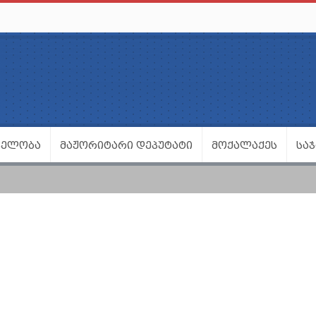
ᲕᲔᲚᲝᲑᲐ
ᲛᲐᲟᲝᲠᲘᲢᲐᲠᲘ ᲓᲔᲞᲣᲢᲐᲢᲘ
ᲛᲝᲥᲐᲚᲐᲥᲔᲡ
ᲡᲐ