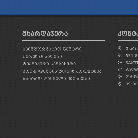
ᲛᲮᲐᲠᲓᲐᲭᲔᲠᲐ
ᲙᲝᲜᲢ
Ქ.ᲡᲐᲛ
ᲡᲐᲘᲜᲤᲝᲠᲛᲐᲪᲘᲝ ᲪᲔᲜᲢᲠᲘ
571 8
ᲛᲔᲠᲘᲡ ᲛᲘᲡᲐᲦᲔᲑᲘ
SAMTR
ᲢᲔᲥᲜᲘᲙᲣᲠᲘ ᲡᲐᲛᲡᲐᲮᲣᲠᲘ
WWW.
ᲙᲝᲜᲤᲘᲓᲔᲜᲪᲘᲐᲚᲝᲑᲘᲡ ᲞᲝᲚᲘᲢᲘᲙᲐ
ᲝᲠᲨᲐ
ᲮᲨᲘᲠᲐᲓ ᲓᲐᲡᲛᲣᲚᲘ ᲙᲘᲗᲮᲕᲔᲑᲘ
09:00