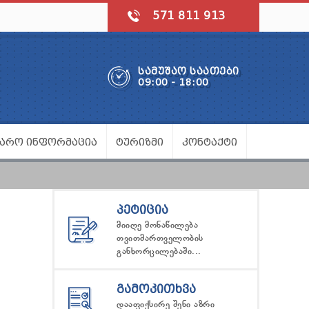
571 811 913
ᲡᲐᲛᲣᲨᲐᲝ ᲡᲐᲐᲗᲔᲑᲘ
09:00 - 18:00
ᲯᲐᲠᲝ ᲘᲜᲤᲝᲠᲛᲐᲪᲘᲐ
ᲢᲣᲠᲘᲖᲛᲘ
ᲙᲝᲜᲢᲐᲥᲢᲘ
ᲞᲔᲢᲘᲪᲘᲐ
მიიღე მონაწილება
თვითმართველობის
განხორცილებაში...
ᲒᲐᲛᲝᲙᲘᲗᲮᲕᲐ
დააფიქსირე შენი აზრი