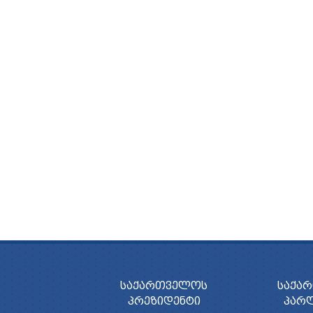
ᲡᲐᲥᲐᲠᲗᲕᲔᲚᲝᲡ
ᲡᲐᲥᲐ
ᲞᲠᲔᲖᲘᲓᲔᲜᲢᲘ
ᲞᲐᲠ