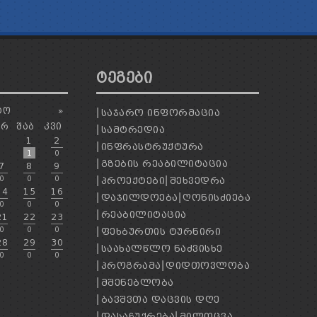
ᲢᲔᲒᲔᲑᲘ
ᲢᲝ
»
ᲡᲐᲯᲐᲠᲝ ᲘᲜᲤᲝᲠᲛᲐᲪᲘᲐ
ᲐᲠ
ᲨᲐᲑ
ᲙᲕᲘ
ᲡᲐᲛᲢᲠᲔᲓᲘᲐ
1
2
ᲘᲜᲤᲠᲐᲡᲢᲠᲣᲥᲢᲣᲠᲐ
1
0
ᲒᲖᲔᲑᲘᲡ ᲠᲔᲐᲑᲘᲚᲘᲢᲐᲪᲘᲐ
7
8
9
0
0
0
ᲞᲠᲝᲔᲥᲢᲔᲑᲘ
ᲨᲔᲮᲕᲔᲓᲠᲐ
14
15
16
ᲓᲐᲯᲘᲚᲓᲝᲔᲑᲐ
ᲦᲝᲜᲘᲡᲫᲘᲔᲑᲐ
0
0
0
ᲠᲔᲐᲑᲘᲚᲘᲢᲐᲪᲘᲐ
21
22
23
0
0
0
ᲤᲔᲮᲑᲣᲠᲗᲘᲡ ᲢᲣᲠᲜᲘᲠᲘ
28
29
30
ᲡᲐᲐᲮᲐᲚᲬᲚᲝ ᲜᲐᲫᲕᲘᲡᲮᲔ
0
0
0
ᲞᲠᲝᲒᲠᲐᲛᲐ
ᲓᲘᲓᲗᲝᲕᲚᲝᲑᲐ
ᲛᲨᲔᲜᲔᲑᲚᲝᲑᲐ
ᲑᲐᲕᲨᲕᲗᲐ ᲓᲐᲪᲕᲘᲡ ᲓᲦᲔ
ᲓᲐᲡᲐᲩᲣᲥᲠᲔᲑᲐ
ᲛᲘᲚᲝᲪᲕᲐ