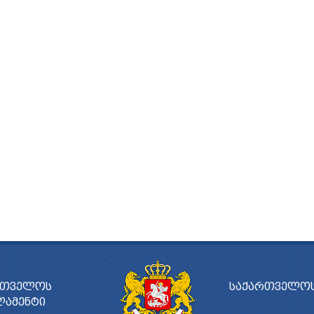
ᲠᲗᲕᲔᲚᲝᲡ
ᲡᲐᲥᲐᲠᲗᲕᲔᲚᲝᲡ
ᲚᲐᲛᲔᲜᲢᲘ