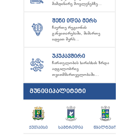
მიმდინარე მოვლენებზე...
ᲨᲔᲜᲘ ᲘᲓᲔᲐ ᲛᲔᲠᲡ
ჩაერთე რეგიონის
განვითარებაში, მიმართე
იდეით მერს...
ᲣᲙᲣᲙᲐᲕᲨᲘᲠᲘ
ჩართულობის ხარისხის ზრდა
ადგილობრივ
თვითმმართველობაში...
ᲛᲣᲜᲘᲪᲘᲞᲐᲚᲘᲢᲔᲢᲘ
ᲥᲣᲗᲐᲘᲡᲘ
ᲡᲐᲛᲢᲠᲔᲓᲘᲐ
ᲬᲧᲐᲚᲢᲣᲑᲝ