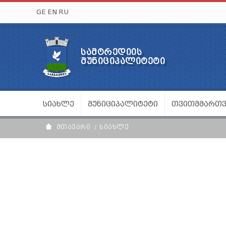
GE
EN
RU
ᲡᲐᲛᲢᲠᲔᲓᲘᲘᲡ
ᲛᲣᲜᲘᲪᲘᲞᲐᲚᲘᲢᲔᲢᲘ
ᲡᲘᲐᲮᲚᲔ
ᲛᲣᲜᲘᲪᲘᲞᲐᲚᲘᲢᲔᲢᲘ
ᲗᲕᲘᲗᲛᲛᲐᲠᲗ
ᲛᲗᲐᲕᲐᲠᲘ
ᲡᲘᲐᲮᲚᲔ