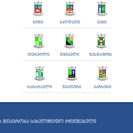
ᲮᲝᲜᲘ
ᲑᲐᲦᲓᲐᲗᲘ
ᲕᲐᲜᲘ
ᲗᲔᲠᲯᲝᲚᲘ
ᲢᲧᲘᲑᲣᲚᲘ
ᲖᲔᲡᲢᲐᲤᲝᲜᲘ
ᲮᲐᲠᲐᲒᲐᲣᲚᲘ
ᲭᲘᲐᲗᲣᲠᲘ
ᲡᲐᲩᲮᲔᲠᲘ
 ᲛᲗᲐᲕᲠᲝᲑᲐ
ᲡᲐᲮᲔᲚᲛᲬᲘᲤᲝ ᲠᲬᲛᲣᲜᲔᲑᲣᲚᲘ