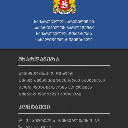
ᲡᲐᲥᲐᲠᲗᲕᲔᲚᲝᲡ ᲞᲠᲔᲖᲘᲓᲔᲜᲢᲘ
ᲡᲐᲥᲐᲠᲗᲕᲔᲚᲝᲡ ᲞᲐᲠᲚᲐᲛᲔᲜᲢᲘ
ᲡᲐᲥᲐᲠᲗᲕᲔᲚᲝᲡ ᲛᲗᲐᲕᲠᲝᲑᲐ
ᲡᲐᲮᲔᲚᲛᲬᲘᲤᲝ ᲠᲬᲛᲣᲜᲔᲑᲣᲚᲘ
ᲛᲮᲐᲠᲓᲐᲭᲔᲠᲐ
ᲡᲐᲘᲜᲤᲝᲠᲛᲐᲪᲘᲝ ᲪᲔᲜᲢᲠᲘ
ᲛᲔᲠᲘᲡ ᲛᲘᲡᲐᲦᲔᲑᲘ
ᲢᲔᲥᲜᲘᲙᲣᲠᲘ ᲡᲐᲛᲡᲐᲮᲣᲠᲘ
ᲙᲝᲜᲤᲘᲓᲔᲜᲪᲘᲐᲚᲝᲑᲘᲡ ᲞᲝᲚᲘᲢᲘᲙᲐ
ᲮᲨᲘᲠᲐᲓ ᲓᲐᲡᲛᲣᲚᲘ ᲙᲘᲗᲮᲕᲔᲑᲘ
ᲙᲝᲜᲢᲐᲥᲢᲘ
Ქ.ᲡᲐᲛᲢᲠᲔᲓᲘᲐ, ᲠᲔᲡᲞᲣᲑᲚᲘᲙᲘᲡ Ქ. N6
571 81 19 13