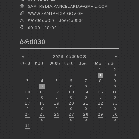
SAMTREDIA.KANCELARIA@GMAIL.COM
WWW.SAMTREDIA.GOV.GE
ᲝᲠᲨᲐᲑᲐᲗᲘ - ᲞᲐᲠᲐᲡᲙᲔᲕᲘ
09:00 - 18:00
ᲐᲠᲥᲘᲕᲘ
«
2026
ᲐᲒᲕᲘᲡᲢᲝ
»
ᲝᲠᲨ
ᲡᲐᲛ
ᲝᲗᲮ
ᲮᲣᲗ
ᲞᲐᲠ
ᲨᲐᲑ
ᲙᲕᲘ
1
2
1
0
3
4
5
6
7
8
9
0
3
0
0
0
0
0
10
11
12
13
14
15
16
0
0
0
0
0
0
0
17
18
19
20
21
22
23
0
0
0
0
0
0
0
24
25
26
27
28
29
30
0
0
0
0
0
0
0
31
0