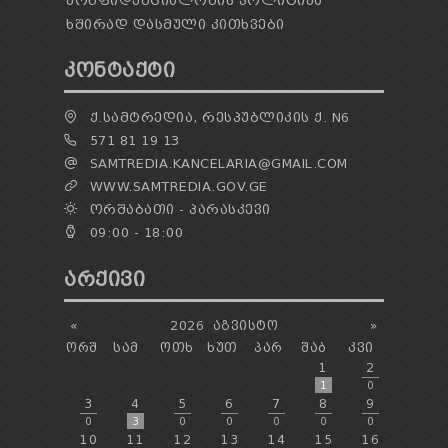
ᲙᲝᲜᲤᲘᲓᲔᲜᲪᲘᲐᲚᲝᲑᲘᲡ ᲞᲝᲚᲘᲢᲘᲙᲐ
ᲮᲨᲘᲠᲐᲓ ᲓᲐᲡᲛᲣᲚᲘ ᲙᲘᲗᲮᲕᲔᲑᲘ
ᲙᲝᲜᲢᲐᲥᲢᲘ
Ქ.ᲡᲐᲛᲢᲠᲔᲓᲘᲐ, ᲠᲔᲡᲞᲣᲑᲚᲘᲙᲘᲡ Ქ. N6
571 81 19 13
SAMTREDIA.KANCELARIA@GMAIL.COM
WWW.SAMTREDIA.GOV.GE
ᲝᲠᲨᲐᲑᲐᲗᲘ - ᲞᲐᲠᲐᲡᲙᲔᲕᲘ
09:00 - 18:00
ᲐᲠᲥᲘᲕᲘ
«
2026
ᲐᲒᲕᲘᲡᲢᲝ
»
ᲝᲠᲨ
ᲡᲐᲛ
ᲝᲗᲮ
ᲮᲣᲗ
ᲞᲐᲠ
ᲨᲐᲑ
ᲙᲕᲘ
1
2
1
0
3
4
5
6
7
8
9
0
3
0
0
0
0
0
10
11
12
13
14
15
16