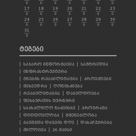
0
0
0
0
0
0
0
17
18
19
20
21
22
23
0
0
0
0
0
0
0
24
25
26
27
28
29
30
0
0
0
0
0
0
0
31
0
ᲢᲔᲒᲔᲑᲘ
ᲡᲐᲯᲐᲠᲝ ᲘᲜᲤᲝᲠᲛᲐᲪᲘᲐ
ᲡᲐᲛᲢᲠᲔᲓᲘᲐ
ᲘᲜᲤᲠᲐᲡᲢᲠᲣᲥᲢᲣᲠᲐ
ᲒᲖᲔᲑᲘᲡ ᲠᲔᲐᲑᲘᲚᲘᲢᲐᲪᲘᲐ
ᲞᲠᲝᲔᲥᲢᲔᲑᲘ
ᲨᲔᲮᲕᲔᲓᲠᲐ
ᲦᲝᲜᲘᲡᲫᲘᲔᲑᲐ
ᲠᲔᲐᲑᲘᲚᲘᲢᲐᲪᲘᲐ
ᲓᲐᲯᲘᲚᲓᲝᲔᲑᲐ
ᲤᲔᲮᲑᲣᲠᲗᲘᲡ ᲢᲣᲠᲜᲘᲠᲘ
ᲡᲐᲐᲮᲐᲚᲬᲚᲝ ᲜᲐᲫᲕᲘᲡᲮᲔ
ᲞᲠᲝᲒᲠᲐᲛᲐ
ᲓᲘᲓᲗᲝᲕᲚᲝᲑᲐ
ᲛᲨᲔᲜᲔᲑᲚᲝᲑᲐ
ᲑᲐᲕᲨᲕᲗᲐ ᲓᲐᲪᲕᲘᲡ ᲓᲦᲔ
ᲓᲐᲡᲐᲩᲣᲥᲠᲔᲑᲐ
ᲛᲘᲚᲝᲪᲕᲐ
26 ᲛᲐᲘᲡᲘ