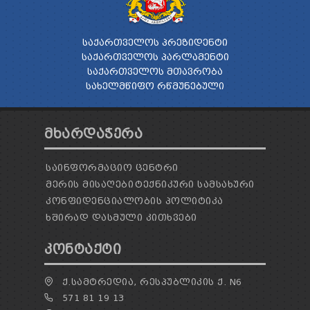
ᲡᲐᲥᲐᲠᲗᲕᲔᲚᲝᲡ ᲞᲠᲔᲖᲘᲓᲔᲜᲢᲘ
ᲡᲐᲥᲐᲠᲗᲕᲔᲚᲝᲡ ᲞᲐᲠᲚᲐᲛᲔᲜᲢᲘ
ᲡᲐᲥᲐᲠᲗᲕᲔᲚᲝᲡ ᲛᲗᲐᲕᲠᲝᲑᲐ
ᲡᲐᲮᲔᲚᲛᲬᲘᲤᲝ ᲠᲬᲛᲣᲜᲔᲑᲣᲚᲘ
ᲛᲮᲐᲠᲓᲐᲭᲔᲠᲐ
ᲡᲐᲘᲜᲤᲝᲠᲛᲐᲪᲘᲝ ᲪᲔᲜᲢᲠᲘ
ᲛᲔᲠᲘᲡ ᲛᲘᲡᲐᲦᲔᲑᲘ
ᲢᲔᲥᲜᲘᲙᲣᲠᲘ ᲡᲐᲛᲡᲐᲮᲣᲠᲘ
ᲙᲝᲜᲤᲘᲓᲔᲜᲪᲘᲐᲚᲝᲑᲘᲡ ᲞᲝᲚᲘᲢᲘᲙᲐ
ᲮᲨᲘᲠᲐᲓ ᲓᲐᲡᲛᲣᲚᲘ ᲙᲘᲗᲮᲕᲔᲑᲘ
ᲙᲝᲜᲢᲐᲥᲢᲘ
Ქ.ᲡᲐᲛᲢᲠᲔᲓᲘᲐ, ᲠᲔᲡᲞᲣᲑᲚᲘᲙᲘᲡ Ქ. N6
571 81 19 13