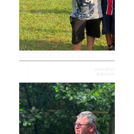
ᲡᲐᲛᲢᲠᲔᲓᲘᲐᲨᲘ ᲠᲘᲒᲘᲗ 38-Ე ᲛᲘᲜᲘ
ᲡᲐᲤᲔᲮᲑᲣᲠᲗᲝ ᲛᲝᲔᲓᲐᲜᲘ ᲒᲐᲘᲮᲡᲜᲐ
2026-08-02
ᲜᲐᲜᲐᲮᲘ
90