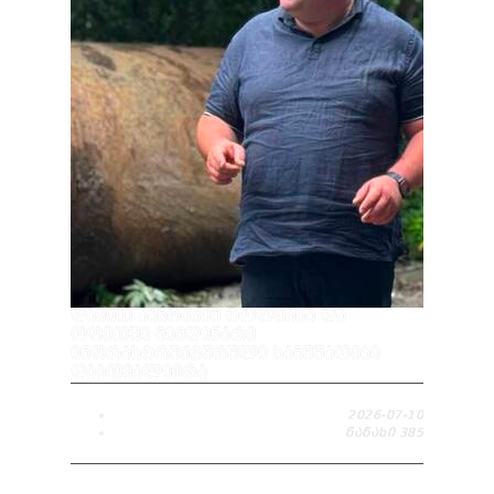
ᲓᲐᲕᲘᲗ ᲑᲐᲮᲢᲐᲫᲔᲛ ᲢᲝᲚᲔᲑᲡᲐ ᲓᲐ
ᲝᲤᲔᲗᲨᲘ ᲛᲘᲛᲓᲘᲜᲐᲠᲔ
ᲘᲜᲤᲠᲐᲡᲢᲠᲣᲥᲢᲣᲠᲣᲚᲘ ᲡᲐᲛᲣᲨᲐᲝᲔᲑᲘ
ᲓᲐᲐᲗᲕᲐᲚᲘᲔᲠᲐ
2026-07-10
ᲜᲐᲜᲐᲮᲘ
385