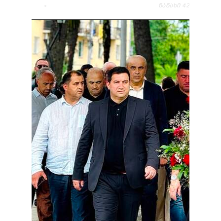
ᲜᲐᲜᲐᲮᲘ
42