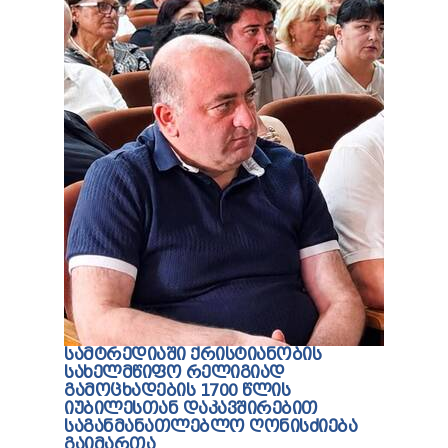
ᲡᲐᲛᲢᲠᲔᲓᲘᲐᲨᲘ ᲥᲠᲘᲡᲢᲘᲐᲜᲝᲑᲘᲡ
ᲡᲐᲮᲔᲚᲛᲬᲘᲤᲝ ᲠᲔᲚᲘᲒᲘᲐᲓ
ᲒᲐᲛᲝᲪᲮᲐᲓᲔᲑᲘᲡ 1700 ᲬᲚᲘᲡ
ᲘᲣᲑᲘᲚᲔᲡᲗᲐᲜ ᲓᲐᲙᲐᲕᲨᲘᲠᲔᲑᲘᲗ
ᲡᲐᲒᲐᲜᲛᲐᲜᲐᲗᲚᲔᲑᲚᲝ ᲦᲝᲜᲘᲡᲫᲘᲔᲑᲐ
ᲒᲐᲘᲛᲐᲠᲗᲐ