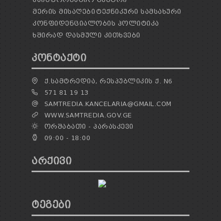
ᲛᲔᲠᲘᲡ ᲛᲘᲡᲐᲦᲔᲑᲘ
ᲢᲔᲥᲜᲘᲙᲣᲠᲘ ᲡᲐᲛᲡᲐᲮᲣᲠᲘ
ᲙᲝᲜᲤᲘᲓᲔᲜᲪᲘᲐᲚᲝᲑᲘᲡ ᲞᲝᲚᲘᲢᲘᲙᲐ
ᲮᲨᲘᲠᲐᲓ ᲓᲐᲡᲛᲣᲚᲘ ᲙᲘᲗᲮᲕᲔᲑᲘ
ᲙᲝᲜᲢᲐᲥᲢᲘ
Ქ.ᲡᲐᲛᲢᲠᲔᲓᲘᲐ, ᲠᲔᲡᲞᲣᲑᲚᲘᲙᲘᲡ Ქ. N6
571 81 19 13
SAMTREDIA.KANCELARIA@GMAIL.COM
WWW.SAMTREDIA.GOV.GE
ᲝᲠᲨᲐᲑᲐᲗᲘ - ᲞᲐᲠᲐᲡᲙᲔᲕᲘ
09:00 - 18:00
ᲐᲠᲥᲘᲕᲘ
ᲢᲔᲒᲔᲑᲘ