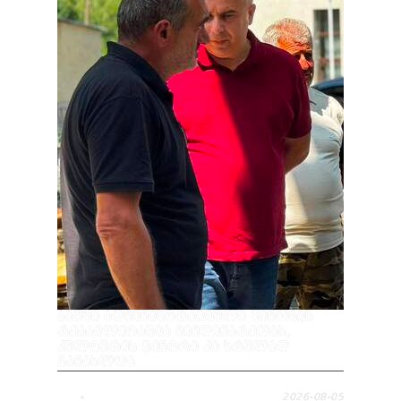
ᲑᲐᲨᲨᲘ ᲐᲓᲛᲘᲜᲘᲡᲢᲠᲐᲪᲘᲣᲚᲘ ᲨᲔᲜᲝᲑᲘᲡ
ᲠᲔᲐᲑᲘᲚᲘᲢᲐᲪᲘᲐ ᲛᲘᲛᲓᲘᲜᲐᲠᲔᲝᲑᲡ,
ᲙᲣᲚᲢᲣᲠᲘᲡ ᲪᲔᲜᲢᲠᲘ ᲙᲘ ᲡᲠᲣᲚᲐᲓ
ᲒᲐᲜᲐᲮᲚᲓᲐ
2026-08-05