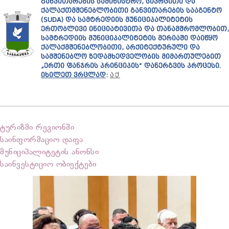
ᲒᲐᲜᲕᲘᲗᲐᲠᲔᲑᲘᲡ ᲡᲐᲛᲘᲜᲘᲡᲢᲠᲝ, ᲡᲘᲕᲠᲪᲘᲗᲘ ᲓᲐ
ᲥᲐᲚᲐᲥᲗᲛᲨᲔᲜᲔᲑᲚᲝᲑᲘᲗᲘ ᲒᲐᲜᲕᲘᲗᲐᲠᲔᲑᲘᲡ ᲡᲐᲐᲒᲔᲜᲢᲝ
(SUDA) ᲓᲐ ᲡᲐᲛᲢᲠᲔᲓᲘᲘᲡ ᲛᲣᲜᲘᲪᲘᲞᲐᲚᲘᲢᲔᲢᲘᲡ
ᲔᲠᲗᲝᲑᲚᲘᲕᲘ ᲘᲜᲘᲪᲘᲐᲢᲘᲕᲘᲗᲐ ᲓᲐ ᲗᲐᲜᲐᲛᲨᲠᲝᲛᲚᲝᲑᲘᲗ,
ᲡᲐᲛᲢᲠᲔᲓᲘᲘᲡ ᲛᲣᲜᲘᲪᲘᲞᲐᲚᲘᲢᲔᲢᲘᲡ ᲛᲔᲠᲘᲐᲨᲘ ᲓᲐᲘᲬᲧᲝ
ᲥᲐᲚᲐᲥᲛᲨᲔᲜᲔᲑᲚᲝᲑᲘᲗᲘ, ᲐᲠᲥᲘᲢᲔᲥᲢᲣᲠᲣᲚᲘ ᲓᲐ
ᲡᲐᲛᲨᲔᲜᲔᲑᲚᲝ ᲖᲔᲓᲐᲛᲮᲔᲓᲕᲔᲚᲝᲑᲘᲡ ᲛᲘᲛᲐᲠᲗᲣᲚᲔᲑᲘᲗ
„ᲔᲠᲗᲘ ᲤᲐᲜᲯᲠᲘᲡ ᲞᲠᲘᲜᲪᲘᲞᲘᲡ“ ᲓᲐᲜᲔᲠᲒᲕᲘᲡ ᲞᲠᲝᲪᲔᲡᲘ.
ᲘᲮᲘᲚᲔᲗ ᲕᲠᲪᲚᲐᲓ
:
ᲐᲥ
ტურიზმი რეგიონში
საინფორმაციო დაფა
მუნიციპალიტეტის ანონსი
საინვესტიციო ობიექტები