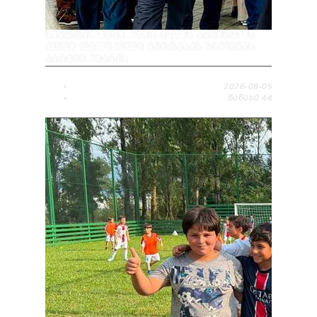
ᲡᲐᲛᲢᲠᲔᲓᲘᲐᲨᲘ 2008 ᲬᲚᲘᲡ ᲐᲒᲕᲘᲡᲢᲝᲡ
ᲝᲛᲨᲘ ᲓᲐᲦᲣᲞᲣᲚᲘ ᲒᲛᲘᲠᲔᲑᲘᲡ ᲮᲡᲝᲕᲜᲐᲡ
ᲞᲐᲢᲘᲕᲘ ᲛᲘᲐᲒᲔᲡ
2026-08-05
ᲜᲐᲜᲐᲮᲘ
44