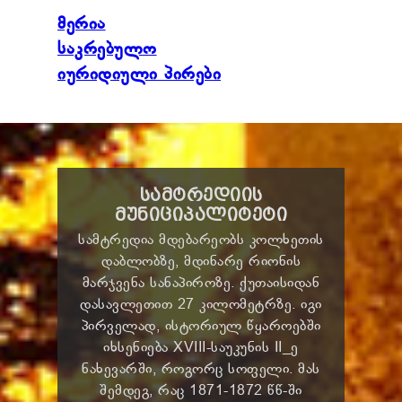
მერია
საკრებულო
იურიდიული პირები
ᲡᲐᲛᲢᲠᲔᲓᲘᲘᲡ
ᲛᲣᲜᲘᲪᲘᲞᲐᲚᲘᲢᲔᲢᲘ
სამტრედია მდებარეობს კოლხეთის
დაბლობზე, მდინარე რიონის
მარჯვენა სანაპიროზე. ქუთაისიდან
დასავლეთით 27 კილომეტრზე. იგი
პირველად, ისტორიულ წყაროებში
იხსენიება XVIII-საუკუნის II_ე
ნახევარში, როგორც სოფელი. მას
შემდეგ, რაც 1871-1872 წწ-ში