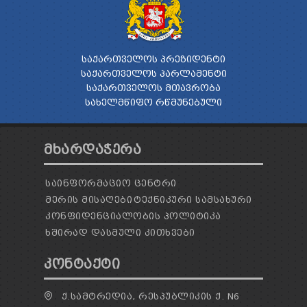
ᲡᲐᲥᲐᲠᲗᲕᲔᲚᲝᲡ ᲞᲠᲔᲖᲘᲓᲔᲜᲢᲘ
ᲡᲐᲥᲐᲠᲗᲕᲔᲚᲝᲡ ᲞᲐᲠᲚᲐᲛᲔᲜᲢᲘ
ᲡᲐᲥᲐᲠᲗᲕᲔᲚᲝᲡ ᲛᲗᲐᲕᲠᲝᲑᲐ
ᲡᲐᲮᲔᲚᲛᲬᲘᲤᲝ ᲠᲬᲛᲣᲜᲔᲑᲣᲚᲘ
ᲛᲮᲐᲠᲓᲐᲭᲔᲠᲐ
ᲡᲐᲘᲜᲤᲝᲠᲛᲐᲪᲘᲝ ᲪᲔᲜᲢᲠᲘ
ᲛᲔᲠᲘᲡ ᲛᲘᲡᲐᲦᲔᲑᲘ
ᲢᲔᲥᲜᲘᲙᲣᲠᲘ ᲡᲐᲛᲡᲐᲮᲣᲠᲘ
ᲙᲝᲜᲤᲘᲓᲔᲜᲪᲘᲐᲚᲝᲑᲘᲡ ᲞᲝᲚᲘᲢᲘᲙᲐ
ᲮᲨᲘᲠᲐᲓ ᲓᲐᲡᲛᲣᲚᲘ ᲙᲘᲗᲮᲕᲔᲑᲘ
ᲙᲝᲜᲢᲐᲥᲢᲘ
Ქ.ᲡᲐᲛᲢᲠᲔᲓᲘᲐ, ᲠᲔᲡᲞᲣᲑᲚᲘᲙᲘᲡ Ქ. N6