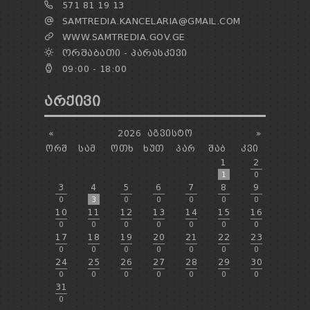
571 81 19 13
SAMTREDIA.KANCELARIA@GMAIL.COM
WWW.SAMTREDIA.GOV.GE
ᲝᲠᲨᲐᲑᲐᲗᲘ - ᲞᲐᲠᲐᲡᲙᲔᲕᲘ
09:00 - 18:00
ᲐᲠᲥᲘᲕᲘ
«
2026
ᲐᲒᲕᲘᲡᲢᲝ
»
ᲝᲠᲨ
ᲡᲐᲛ
ᲝᲗᲮ
ᲮᲣᲗ
ᲞᲐᲠ
ᲨᲐᲑ
ᲙᲕᲘ
1
2
1
0
3
4
5
6
7
8
9
0
3
0
0
0
0
0
10
11
12
13
14
15
16
0
0
0
0
0
0
0
17
18
19
20
21
22
23
0
0
0
0
0
0
0
24
25
26
27
28
29
30
0
0
0
0
0
0
0
31
0