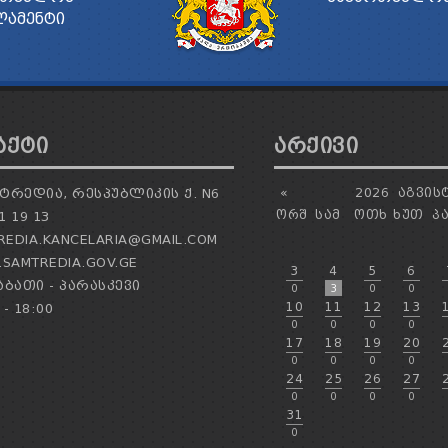
ᲚᲐᲛᲔᲜᲢᲘ
ᲐᲥᲢᲘ
ᲐᲠᲥᲘᲕᲘ
ᲢᲠᲔᲓᲘᲐ, ᲠᲔᲡᲞᲣᲑᲚᲘᲙᲘᲡ Ქ. N6
«
2026
ᲐᲒᲕᲘᲡ
ᲝᲠᲨ
ᲡᲐᲛ
ᲝᲗᲮ
ᲮᲣᲗ
Პ
1 19 13
EDIA.KANCELARIA@GMAIL.COM
SAMTREDIA.GOV.GE
3
4
5
6
ᲑᲐᲗᲘ - ᲞᲐᲠᲐᲡᲙᲔᲕᲘ
0
3
0
0
10
11
12
13
 - 18:00
0
0
0
0
17
18
19
20
0
0
0
0
24
25
26
27
0
0
0
0
31
0