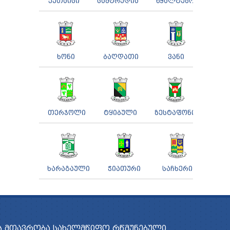
ᲥᲣᲗᲐᲘᲡᲘ
ᲡᲐᲛᲢᲠᲔᲓᲘᲐ
ᲬᲧᲐᲚᲢᲣᲑᲝ
ᲮᲝᲜᲘ
ᲑᲐᲦᲓᲐᲗᲘ
ᲕᲐᲜᲘ
ᲗᲔᲠᲯᲝᲚᲘ
ᲢᲧᲘᲑᲣᲚᲘ
ᲖᲔᲡᲢᲐᲤᲝᲜᲘ
ᲮᲐᲠᲐᲒᲐᲣᲚᲘ
ᲭᲘᲐᲗᲣᲠᲘ
ᲡᲐᲩᲮᲔᲠᲘ
 ᲛᲗᲐᲕᲠᲝᲑᲐ
ᲡᲐᲮᲔᲚᲛᲬᲘᲤᲝ ᲠᲬᲛᲣᲜᲔᲑᲣᲚᲘ