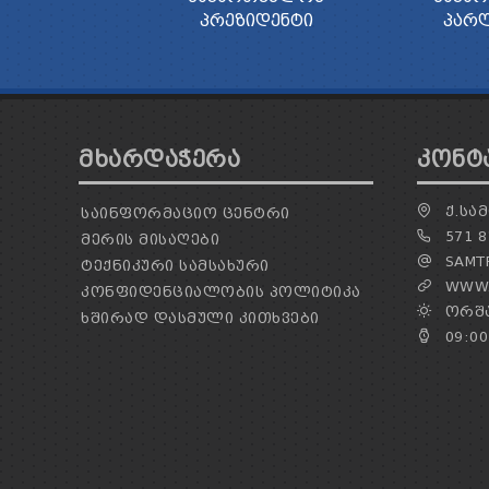
ᲞᲠᲔᲖᲘᲓᲔᲜᲢᲘ
ᲞᲐᲠ
ᲛᲮᲐᲠᲓᲐᲭᲔᲠᲐ
ᲙᲝᲜᲢ
Ქ.ᲡᲐᲛ
ᲡᲐᲘᲜᲤᲝᲠᲛᲐᲪᲘᲝ ᲪᲔᲜᲢᲠᲘ
571 8
ᲛᲔᲠᲘᲡ ᲛᲘᲡᲐᲦᲔᲑᲘ
SAMTR
ᲢᲔᲥᲜᲘᲙᲣᲠᲘ ᲡᲐᲛᲡᲐᲮᲣᲠᲘ
WWW.
ᲙᲝᲜᲤᲘᲓᲔᲜᲪᲘᲐᲚᲝᲑᲘᲡ ᲞᲝᲚᲘᲢᲘᲙᲐ
ᲝᲠᲨᲐ
ᲮᲨᲘᲠᲐᲓ ᲓᲐᲡᲛᲣᲚᲘ ᲙᲘᲗᲮᲕᲔᲑᲘ
09:00