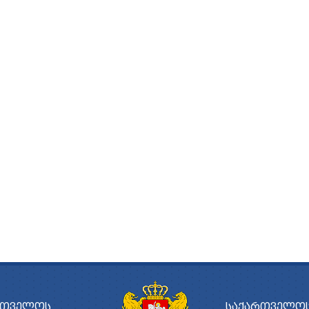
ᲠᲗᲕᲔᲚᲝᲡ
ᲡᲐᲥᲐᲠᲗᲕᲔᲚᲝᲡ