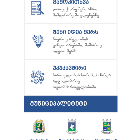
ᲒᲐᲛᲝᲙᲘᲗᲮᲕᲐ
დააფიქსირე შენი აზრი
მიმდინარე მოვლენებზე...
ᲨᲔᲜᲘ ᲘᲓᲔᲐ ᲛᲔᲠᲡ
ჩაერთე რეგიონის
განვითარებაში, მიმართე
იდეით მერს...
ᲣᲙᲣᲙᲐᲕᲨᲘᲠᲘ
ჩართულობის ხარისხის ზრდა
ადგილობრივ
თვითმმართველობაში...
ᲛᲣᲜᲘᲪᲘᲞᲐᲚᲘᲢᲔᲢᲘ