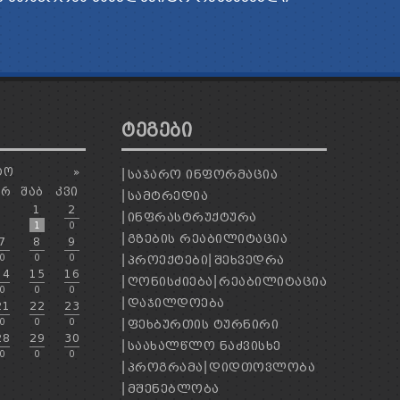
ᲢᲔᲒᲔᲑᲘ
ᲢᲝ
»
ᲡᲐᲯᲐᲠᲝ ᲘᲜᲤᲝᲠᲛᲐᲪᲘᲐ
ᲐᲠ
ᲨᲐᲑ
ᲙᲕᲘ
ᲡᲐᲛᲢᲠᲔᲓᲘᲐ
1
2
ᲘᲜᲤᲠᲐᲡᲢᲠᲣᲥᲢᲣᲠᲐ
1
0
ᲒᲖᲔᲑᲘᲡ ᲠᲔᲐᲑᲘᲚᲘᲢᲐᲪᲘᲐ
7
8
9
0
0
0
ᲞᲠᲝᲔᲥᲢᲔᲑᲘ
ᲨᲔᲮᲕᲔᲓᲠᲐ
14
15
16
ᲦᲝᲜᲘᲡᲫᲘᲔᲑᲐ
ᲠᲔᲐᲑᲘᲚᲘᲢᲐᲪᲘᲐ
0
0
0
ᲓᲐᲯᲘᲚᲓᲝᲔᲑᲐ
21
22
23
0
0
0
ᲤᲔᲮᲑᲣᲠᲗᲘᲡ ᲢᲣᲠᲜᲘᲠᲘ
28
29
30
ᲡᲐᲐᲮᲐᲚᲬᲚᲝ ᲜᲐᲫᲕᲘᲡᲮᲔ
0
0
0
ᲞᲠᲝᲒᲠᲐᲛᲐ
ᲓᲘᲓᲗᲝᲕᲚᲝᲑᲐ
ᲛᲨᲔᲜᲔᲑᲚᲝᲑᲐ