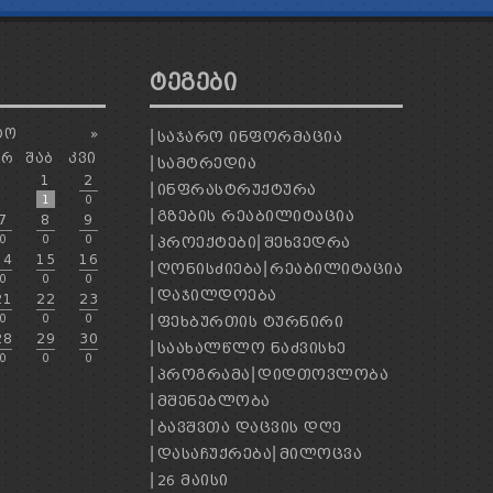
ᲢᲔᲒᲔᲑᲘ
ᲢᲝ
»
ᲡᲐᲯᲐᲠᲝ ᲘᲜᲤᲝᲠᲛᲐᲪᲘᲐ
ᲐᲠ
ᲨᲐᲑ
ᲙᲕᲘ
ᲡᲐᲛᲢᲠᲔᲓᲘᲐ
1
2
ᲘᲜᲤᲠᲐᲡᲢᲠᲣᲥᲢᲣᲠᲐ
1
0
ᲒᲖᲔᲑᲘᲡ ᲠᲔᲐᲑᲘᲚᲘᲢᲐᲪᲘᲐ
7
8
9
0
0
0
ᲞᲠᲝᲔᲥᲢᲔᲑᲘ
ᲨᲔᲮᲕᲔᲓᲠᲐ
14
15
16
ᲦᲝᲜᲘᲡᲫᲘᲔᲑᲐ
ᲠᲔᲐᲑᲘᲚᲘᲢᲐᲪᲘᲐ
0
0
0
ᲓᲐᲯᲘᲚᲓᲝᲔᲑᲐ
21
22
23
0
0
0
ᲤᲔᲮᲑᲣᲠᲗᲘᲡ ᲢᲣᲠᲜᲘᲠᲘ
28
29
30
ᲡᲐᲐᲮᲐᲚᲬᲚᲝ ᲜᲐᲫᲕᲘᲡᲮᲔ
0
0
0
ᲞᲠᲝᲒᲠᲐᲛᲐ
ᲓᲘᲓᲗᲝᲕᲚᲝᲑᲐ
ᲛᲨᲔᲜᲔᲑᲚᲝᲑᲐ
ᲑᲐᲕᲨᲕᲗᲐ ᲓᲐᲪᲕᲘᲡ ᲓᲦᲔ
ᲓᲐᲡᲐᲩᲣᲥᲠᲔᲑᲐ
ᲛᲘᲚᲝᲪᲕᲐ
26 ᲛᲐᲘᲡᲘ