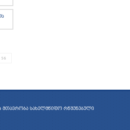
ᲘᲡ
56
 ᲛᲗᲐᲕᲠᲝᲑᲐ
ᲡᲐᲮᲔᲚᲛᲬᲘᲤᲝ ᲠᲬᲛᲣᲜᲔᲑᲣᲚᲘ