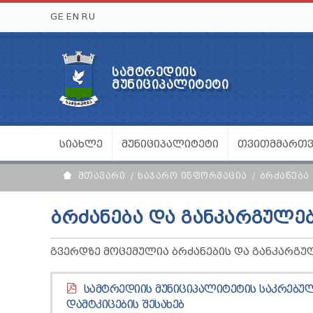
GE
EN
RU
ᲡᲐᲛᲢᲠᲔᲓᲘᲘᲡ
ᲛᲣᲜᲘᲪᲘᲞᲐᲚᲘᲢᲔᲢᲘ
ᲡᲘᲐᲮᲚᲔ
ᲛᲣᲜᲘᲪᲘᲞᲐᲚᲘᲢᲔᲢᲘ
ᲗᲕᲘᲗᲛᲛᲐᲠᲗ
ᲛᲗᲐᲕᲐᲠᲘ
ᲡᲐᲯᲐᲠᲝ ᲘᲜᲤᲝᲠᲛᲐᲪᲘᲐ
ᲑᲠᲫᲐᲜᲔᲑᲐ
ᲑᲠᲫᲐᲜᲔᲑᲐ ᲓᲐ ᲒᲐᲜᲙᲐᲠᲒᲣᲚᲔ
ᲒᲕᲔᲠᲓᲖᲔ ᲛᲝᲪᲔᲛᲣᲚᲘᲐ ᲑᲠᲫᲐᲜᲔᲑᲘᲡ ᲓᲐ ᲒᲐᲜᲙᲐᲠᲒᲣ
ᲡᲐᲛᲢᲠᲔᲓᲘᲘᲡ ᲛᲣᲜᲘᲪᲘᲞᲐᲚᲘᲢᲔᲢᲘᲡ ᲡᲐᲙᲠᲔᲑᲣᲚ
ᲓᲐᲛᲢᲙᲘᲪᲔᲑᲘᲡ ᲨᲔᲡᲐᲮᲔᲑ