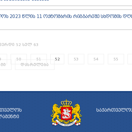
ᲚᲝᲡ 2023 ᲬᲚᲘᲡ 11 ᲝᲥᲢᲝᲛᲑᲠᲘᲡ ᲠᲘᲒᲒᲐᲠᲔᲨᲔ ᲡᲮᲓᲝᲛᲘᲡ ᲓᲦ
ᲕᲔᲠᲓᲘ 52 ᲡᲣᲚ 63
9
50
51
52
53
54
55
ᲔᲒᲘ
ᲓᲐᲡᲠᲣᲚᲔᲑᲐ
ᲠᲗᲕᲔᲚᲝᲡ
ᲡᲐᲥᲐᲠᲗᲕᲔᲚᲝᲡ
ᲚᲐᲛᲔᲜᲢᲘ