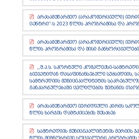
ᲐᲠᲐᲡᲐᲛᲔᲬᲐᲠᲛᲔᲝ (ᲐᲠᲐᲙᲝᲛᲔᲠᲪᲘᲣᲚᲘ) ᲘᲣᲠᲘᲓ
ᲪᲔᲜᲢᲠᲘ’’-Ს 2023 ᲬᲚᲘᲡ ᲞᲠᲝᲒᲠᲐᲛᲘᲡᲐ ᲓᲐ ᲞᲠᲝ
ᲐᲠᲐᲡᲐᲛᲔᲬᲐᲠᲛᲔᲝ (ᲐᲠᲐᲙᲝᲛᲔᲠᲪᲘᲣᲚᲘ) ᲘᲣᲠᲘ
ᲬᲚᲘᲡ ᲞᲠᲝᲒᲠᲐᲛᲘᲡᲐ ᲓᲐ ᲛᲘᲡᲘ ᲒᲐᲜᲮᲝᲠᲪᲘᲔᲚᲔᲑᲘᲡ
,,Შ.Პ.Ს. ᲡᲞᲝᲠᲢᲣᲚᲘ ᲙᲝᲛᲞᲚᲔᲥᲡᲘ-ᲡᲐᲛᲢᲠᲔᲓᲘ
ᲑᲘᲣᲯᲔᲢᲘᲓᲐᲜ ᲓᲐᲡᲐᲤᲘᲜᲐᲜᲡᲔᲑᲔᲚᲘ ᲡᲣᲑᲡᲘᲓᲘᲘᲡ, Ს
ᲡᲐᲛᲢᲠᲔᲓᲘᲘᲡ ᲛᲣᲜᲘᲪᲘᲞᲐᲚᲘᲢᲔᲢᲘᲡ ᲡᲐᲙᲠᲔᲑᲣᲚᲝᲡ 
ᲒᲐᲜᲙᲐᲠᲒᲣᲚᲔᲑᲐᲨᲘ ᲪᲕᲚᲘᲚᲔᲑᲘᲡ ᲨᲔᲢᲐᲜᲘᲡ ᲗᲐᲝ
ᲐᲠᲐᲡᲐᲛᲔᲬᲐᲠᲛᲔᲝ ᲘᲣᲠᲘᲓᲘᲣᲚᲘ ᲞᲘᲠᲘᲡ ᲡᲙᲝ
ᲬᲚᲘᲡ ᲮᲐᲠᲯᲘᲡ ᲓᲐᲛᲢᲙᲘᲪᲔᲑᲘᲡ ᲨᲔᲡᲐᲮᲔᲑ
ᲡᲐᲛᲢᲠᲔᲓᲘᲘᲡ ᲛᲣᲜᲘᲪᲘᲞᲐᲚᲘᲢᲔᲢᲘᲡ ᲛᲔᲠᲘᲘᲡ Ჯ
ᲬᲚᲘᲡ ᲛᲘᲖᲜᲝᲑᲠᲘᲕᲘ ᲡᲝᲪᲘᲐᲚᲣᲠᲘ ᲞᲠᲝᲒᲠᲐᲛᲘᲡ Დ