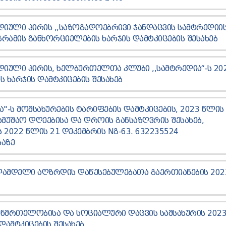
ᲘᲣᲚᲘ ᲞᲘᲠᲘᲡ ,,ᲡᲐᲖᲝᲒᲐᲓᲝᲔᲑᲠᲘᲕᲘ ᲯᲐᲜᲓᲐᲪᲕᲘᲡ ᲡᲐᲛᲢᲠᲔᲓᲘᲘ
ᲒᲠᲐᲛᲘᲡ ᲒᲐᲜᲮᲝᲠᲪᲘᲔᲚᲔᲑᲘᲡ ᲮᲐᲠᲯᲘᲡ ᲓᲐᲛᲢᲙᲘᲪᲔᲑᲘᲡ ᲨᲔᲡᲐᲮᲔᲑ
ᲓᲘᲣᲚᲘ ᲞᲘᲠᲘᲡ, ᲮᲔᲚᲑᲣᲠᲗᲔᲚᲗᲐ ᲙᲚᲣᲑᲘ ,,ᲡᲐᲛᲢᲠᲔᲓᲘᲐ“-Ს 20
 ᲮᲐᲠᲯᲘᲡ ᲓᲐᲛᲢᲙᲘᲪᲔᲑᲘᲡ ᲨᲔᲡᲐᲮᲔᲑ
Ა"-Ს ᲛᲝᲛᲡᲐᲮᲣᲠᲔᲑᲘᲡ ᲢᲐᲠᲘᲤᲔᲑᲘᲡ ᲓᲐᲛᲢᲙᲘᲪᲔᲑᲘᲡ, 2023 ᲬᲚᲘᲡ
ᲐᲛᲣᲨᲐᲝ ᲓᲦᲔᲔᲑᲘᲡᲐ ᲓᲐ ᲓᲠᲝᲘᲡ ᲒᲐᲜᲡᲐᲖᲦᲕᲠᲘᲡ ᲨᲔᲡᲐᲮᲔᲑ,
2022 ᲬᲚᲘᲡ 21 ᲓᲔᲙᲔᲛᲑᲠᲘᲡ NᲒ-63. 632235524
ᲑᲐᲖᲔ
ᲚᲐᲛᲓᲔᲚᲘ ᲐᲦᲖᲠᲓᲘᲡ ᲓᲐᲬᲔᲡᲔᲑᲣᲚᲔᲑᲐᲗᲐ ᲒᲐᲔᲠᲗᲘᲐᲜᲔᲑᲘᲡ 202
ᲐᲜᲛᲠᲗᲔᲚᲝᲑᲘᲡᲐ ᲓᲐ ᲡᲝᲪᲘᲐᲚᲣᲠᲘ ᲓᲐᲪᲕᲘᲡ ᲡᲐᲛᲡᲐᲮᲣᲠᲘᲡ 202
ᲐᲛᲢᲙᲘᲪᲔᲑᲘᲡ ᲨᲔᲡᲐᲮᲔᲑ