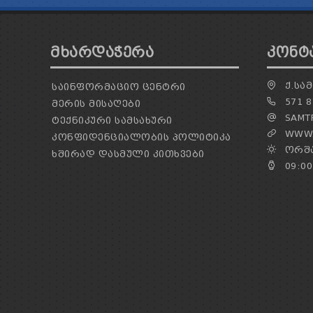
ᲛᲮᲐᲠᲓᲐᲭᲔᲠᲐ
ᲙᲝᲜᲢ
Ქ.ᲡᲐᲛ
ᲡᲐᲘᲜᲤᲝᲠᲛᲐᲪᲘᲝ ᲪᲔᲜᲢᲠᲘ
571 8
ᲛᲔᲠᲘᲡ ᲛᲘᲡᲐᲦᲔᲑᲘ
SAMTR
ᲢᲔᲥᲜᲘᲙᲣᲠᲘ ᲡᲐᲛᲡᲐᲮᲣᲠᲘ
WWW.
ᲙᲝᲜᲤᲘᲓᲔᲜᲪᲘᲐᲚᲝᲑᲘᲡ ᲞᲝᲚᲘᲢᲘᲙᲐ
ᲝᲠᲨᲐ
ᲮᲨᲘᲠᲐᲓ ᲓᲐᲡᲛᲣᲚᲘ ᲙᲘᲗᲮᲕᲔᲑᲘ
09:00