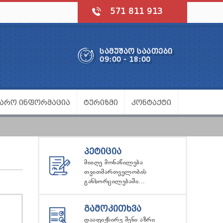
571 811 913
ᲡᲐᲛᲣᲨᲐᲝ ᲡᲐᲐᲗᲔᲑᲘ
09:00 - 18:00
ᲯᲐᲠᲝ ᲘᲜᲤᲝᲠᲛᲐᲪᲘᲐ
ᲢᲣᲠᲘᲖᲛᲘ
ᲙᲝᲜᲢᲐᲥᲢᲘ
ᲞᲔᲢᲘᲪᲘᲐ
მიიღე მონაწილება
თვითმართველობის
განხორცილებაში...
ᲒᲐᲛᲝᲙᲘᲗᲮᲕᲐ
დააფიქსირე შენი აზრი