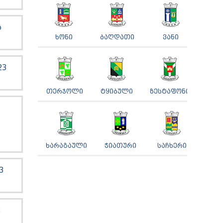
Ს
ᲮᲝᲜᲘ
ᲑᲐᲦᲓᲐᲗᲘ
ᲕᲐᲜᲘ
23
ᲗᲔᲠᲯᲝᲚᲘ
ᲢᲧᲘᲑᲣᲚᲘ
ᲖᲔᲡᲢᲐᲤᲝᲜᲘ
ᲮᲐᲠᲐᲒᲐᲣᲚᲘ
ᲭᲘᲐᲗᲣᲠᲘ
ᲡᲐᲩᲮᲔᲠᲘ
3
3