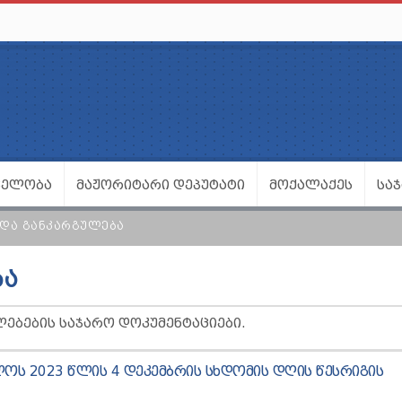
ᲕᲔᲚᲝᲑᲐ
ᲛᲐᲟᲝᲠᲘᲢᲐᲠᲘ ᲓᲔᲞᲣᲢᲐᲢᲘ
ᲛᲝᲥᲐᲚᲐᲥᲔᲡ
ᲡᲐ
 ᲓᲐ ᲒᲐᲜᲙᲐᲠᲒᲣᲚᲔᲑᲐ
ᲑᲐ
ᲚᲔᲑᲔᲑᲘᲡ ᲡᲐᲯᲐᲠᲝ ᲓᲝᲙᲣᲛᲔᲜᲢᲐᲪᲘᲔᲑᲘ.
ᲝᲡ 2023 ᲬᲚᲘᲡ 4 ᲓᲔᲙᲔᲛᲑᲠᲘᲡ ᲡᲮᲓᲝᲛᲘᲡ ᲓᲦᲘᲡ ᲬᲔᲡᲠᲘᲒᲘᲡ