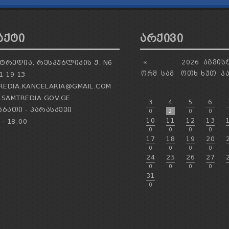
ᲐᲥᲢᲘ
ᲐᲠᲥᲘᲕᲘ
ᲢᲠᲔᲓᲘᲐ, ᲠᲔᲡᲞᲣᲑᲚᲘᲙᲘᲡ Ქ. N6
«
2026
ᲐᲒᲕᲘᲡ
ᲝᲠᲨ
ᲡᲐᲛ
ᲝᲗᲮ
ᲮᲣᲗ
Პ
1 19 13
EDIA.KANCELARIA@GMAIL.COM
SAMTREDIA.GOV.GE
3
4
5
6
ᲑᲐᲗᲘ - ᲞᲐᲠᲐᲡᲙᲔᲕᲘ
0
2
0
0
10
11
12
13
 - 18:00
0
0
0
0
17
18
19
20
0
0
0
0
24
25
26
27
0
0
0
0
31
0