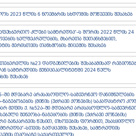
ᲝᲡ 2023 ᲬᲚᲘᲡ 6 ᲜᲝᲔᲛᲑᲠᲘᲡ ᲡᲮᲓᲝᲛᲘᲡ ᲛᲝᲬᲕᲔᲕᲘᲡ ᲨᲔᲡᲐᲮᲔᲑ
,ᲡᲐᲤᲔᲮᲑᲣᲠᲗᲝ ᲙᲚᲣᲑᲘ ᲡᲐᲛᲢᲠᲔᲓᲘᲐ“–Ს ᲨᲝᲠᲘᲡ 2022 ᲬᲚᲘᲡ 24
ᲕᲔᲑᲘᲡ ᲮᲔᲚᲨᲔᲙᲠᲣᲚᲔᲑᲘᲡ, ᲛᲮᲐᲠᲔᲗᲐ ᲨᲔᲗᲐᲜᲮᲛᲔᲑᲘᲗ,
ᲢᲘᲡ ᲛᲔᲠᲘᲡᲗᲕᲘᲡ ᲗᲐᲜᲮᲛᲝᲑᲘᲡ ᲛᲘᲪᲔᲛᲘᲡ ᲨᲔᲡᲐᲮᲔᲑ
ᲗᲔᲑᲔᲠᲕᲚᲘᲡ №23 ᲓᲐᲓᲒᲔᲜᲘᲚᲔᲑᲘᲡ ᲨᲔᲡᲐᲑᲐᲛᲘᲡᲐᲓ ᲠᲔᲒᲘᲝᲜᲔᲑ
Ნ ᲡᲐᲛᲢᲠᲔᲓᲘᲘᲡ ᲛᲣᲜᲘᲪᲘᲞᲐᲚᲘᲢᲔᲢᲨᲘ 2024 ᲬᲔᲚᲡ
ᲘᲡ ᲨᲔᲡᲐᲮᲔᲑ
95–ᲨᲘ ᲛᲓᲔᲑᲐᲠᲔ ᲐᲠᲐᲡᲐᲡᲝᲤᲚᲝ–ᲡᲐᲛᲔᲣᲠᲜᲔᲝ ᲓᲐᲜᲘᲨᲜᲣᲚᲔᲑᲘᲡ
Ა–ᲜᲐᲒᲔᲑᲝᲑᲔᲑᲘᲡ (ᲛᲘᲬᲘᲡ (ᲣᲫᲠᲐᲕᲘ ᲥᲝᲜᲔᲑᲘᲡ) ᲡᲐᲙᲐᲓᲐᲡᲢᲠᲝ ᲙᲝ
ᲐᲛᲐᲠ ᲛᲔᲤᲘᲡ Ქ. №52Ა–ᲨᲘ ᲛᲓᲔᲑᲐᲠᲔ ᲐᲠᲐᲡᲐᲡᲝᲤᲚᲝ–ᲡᲐᲛᲔᲣᲠᲜᲔ
ᲡᲔᲑᲣᲚᲘ ᲨᲔᲜᲔᲝᲑᲐ–ᲜᲐᲒᲔᲑᲝᲑᲘᲡ (ᲛᲘᲬᲘᲡ (ᲣᲫᲠᲐᲕᲘ ᲥᲝᲜᲔᲑᲘᲡ)
ᲘᲠᲘ ᲒᲐᲜᲙᲐᲠᲒᲕᲘᲡ ᲬᲔᲡᲘᲗ, ᲗᲮᲝᲕᲔᲑᲘᲡ ᲤᲝᲠᲛᲘᲗ, ᲣᲡᲐᲡᲧᲘᲓᲚᲝ
ᲛᲢᲠᲔᲓᲘᲐ“–ᲡᲗᲕᲘᲡ ᲒᲐᲓᲐᲪᲔᲛᲘᲡ ᲨᲔᲡᲐᲮᲔᲑ, ᲡᲐᲛᲢᲠᲔᲓᲘᲘᲡ
ᲘᲪᲔᲛᲘᲡ ᲗᲐᲝᲑᲐᲖᲔ ᲡᲐᲥᲐᲠᲗᲕᲔᲚᲝᲡ