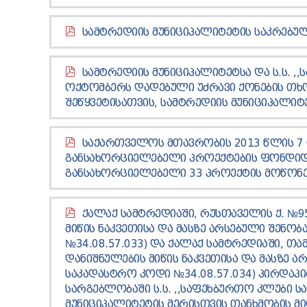
ᲡᲐᲛᲢᲠᲔᲓᲘᲘᲡ ᲛᲣᲜᲘᲪᲘᲞᲐᲚᲘᲢᲔᲢᲘᲡ ᲡᲐᲙᲠᲔᲑᲣᲚ
ᲡᲐᲛᲢᲠᲔᲓᲘᲘᲡ ᲛᲣᲜᲘᲪᲘᲞᲐᲚᲘᲢᲔᲢᲡᲐ ᲓᲐ Ს.Ს. ,
ᲝᲥᲢᲝᲛᲑᲔᲠᲡ ᲓᲐᲓᲔᲑᲣᲚᲘ ᲣᲫᲠᲐᲕᲘ ᲥᲝᲜᲔᲑᲘᲡ ᲗᲮᲝ
ᲨᲔᲬᲧᲕᲔᲢᲘᲡᲐᲗᲕᲘᲡ, ᲡᲐᲛᲢᲠᲔᲓᲘᲘᲡ ᲛᲣᲜᲘᲪᲘᲞᲐᲚᲘᲢᲔ
ᲡᲐᲥᲐᲠᲗᲕᲔᲚᲝᲡ ᲛᲗᲐᲕᲠᲝᲑᲘᲡ 2013 ᲬᲚᲘᲡ 7 
ᲒᲐᲜᲡᲐᲮᲝᲠᲪᲘᲔᲚᲔᲑᲔᲚᲘ ᲞᲠᲝᲔᲥᲢᲔᲑᲘᲡ ᲤᲝᲜᲓᲘᲓᲐ
ᲒᲐᲜᲡᲐᲮᲝᲠᲪᲘᲔᲚᲔᲑᲔᲚᲘ 33 ᲞᲠᲝᲔᲥᲢᲘᲡ ᲛᲝᲬᲝᲜᲔᲑ
ᲥᲐᲚᲐᲥ ᲡᲐᲛᲢᲠᲔᲓᲘᲐᲨᲘ, ᲠᲣᲡᲗᲐᲕᲔᲚᲘᲡ Ქ. №
ᲛᲘᲬᲘᲡ ᲜᲐᲙᲕᲔᲗᲘᲡᲐ ᲓᲐ ᲛᲐᲡᲖᲔ ᲐᲠᲡᲔᲑᲣᲚᲘ ᲨᲔᲜᲝᲑ
№34.08.57.033) ᲓᲐ ᲥᲐᲚᲐᲥ ᲡᲐᲛᲢᲠᲔᲓᲘᲐᲨᲘ, Თ
ᲓᲐᲜᲘᲨᲜᲣᲚᲔᲑᲘᲡ ᲛᲘᲬᲘᲡ ᲜᲐᲙᲕᲔᲗᲘᲡᲐ ᲓᲐ ᲛᲐᲡᲖᲔ ᲐᲠ
ᲡᲐᲙᲐᲓᲐᲡᲢᲠᲝ ᲙᲝᲓᲘ №34.08.57.034) ᲞᲘᲠᲓᲐᲞ
ᲡᲐᲠᲒᲔᲑᲚᲝᲑᲐᲨᲘ Ს.Ს. ,,ᲡᲐᲤᲔᲮᲑᲣᲠᲗᲝ ᲙᲚᲣᲑᲘ ᲡᲐ
ᲛᲣᲜᲘᲪᲘᲞᲐᲚᲘᲢᲔᲢᲘᲡ ᲛᲔᲠᲘᲡᲗᲕᲘᲡ ᲗᲐᲜᲮᲛᲝᲑᲘᲡ Მ