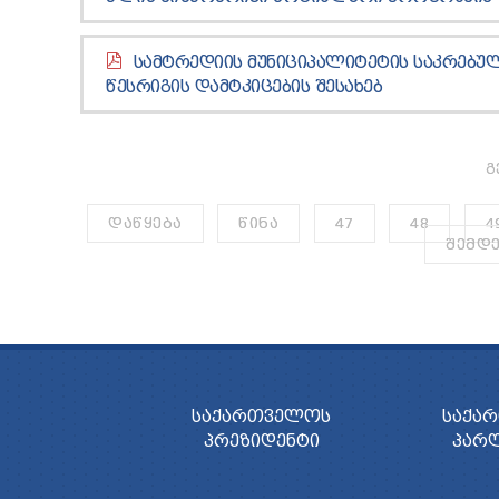
ᲡᲐᲛᲢᲠᲔᲓᲘᲘᲡ ᲛᲣᲜᲘᲪᲘᲞᲐᲚᲘᲢᲔᲢᲘᲡ ᲡᲐᲙᲠᲔᲑᲣ
ᲬᲔᲡᲠᲘᲒᲘᲡ ᲓᲐᲛᲢᲙᲘᲪᲔᲑᲘᲡ ᲨᲔᲡᲐᲮᲔᲑ
Გ
ᲓᲐᲬᲧᲔᲑᲐ
ᲬᲘᲜᲐ
47
48
4
ᲨᲔᲛᲓ
ᲡᲐᲥᲐᲠᲗᲕᲔᲚᲝᲡ
ᲡᲐᲥᲐ
ᲞᲠᲔᲖᲘᲓᲔᲜᲢᲘ
ᲞᲐᲠ