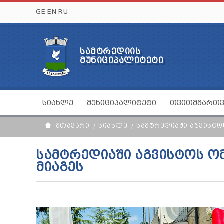
GE
EN
RU
ᲡᲐᲛᲢᲠᲔᲓᲘᲘᲡ
ᲛᲣᲜᲘᲪᲘᲞᲐᲚᲘᲢᲔᲢᲘ
ᲡᲘᲐᲮᲚᲔ
ᲛᲣᲜᲘᲪᲘᲞᲐᲚᲘᲢᲔᲢᲘ
ᲗᲕᲘᲗᲛᲛᲐᲠᲗ
ᲛᲗᲐᲕᲐᲠᲘ
ᲡᲘᲐᲮᲚᲔ
ᲡᲐᲛᲢᲠᲔᲓᲘᲐᲨᲘ ᲐᲒᲕᲘᲡᲢᲝ
ᲡᲐᲛᲢᲠᲔᲓᲘᲐᲨᲘ ᲐᲒᲕᲘᲡᲢᲝᲡ Ო
ᲛᲘᲐᲒᲔᲡ