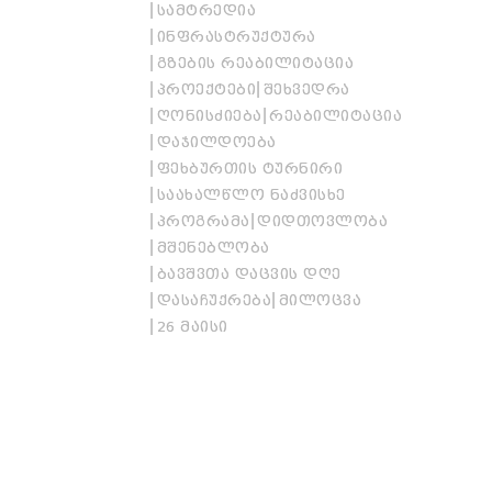
ᲡᲐᲛᲢᲠᲔᲓᲘᲐ
ᲘᲜᲤᲠᲐᲡᲢᲠᲣᲥᲢᲣᲠᲐ
ᲒᲖᲔᲑᲘᲡ ᲠᲔᲐᲑᲘᲚᲘᲢᲐᲪᲘᲐ
ᲞᲠᲝᲔᲥᲢᲔᲑᲘ
ᲨᲔᲮᲕᲔᲓᲠᲐ
ᲦᲝᲜᲘᲡᲫᲘᲔᲑᲐ
ᲠᲔᲐᲑᲘᲚᲘᲢᲐᲪᲘᲐ
ᲓᲐᲯᲘᲚᲓᲝᲔᲑᲐ
ᲤᲔᲮᲑᲣᲠᲗᲘᲡ ᲢᲣᲠᲜᲘᲠᲘ
ᲡᲐᲐᲮᲐᲚᲬᲚᲝ ᲜᲐᲫᲕᲘᲡᲮᲔ
ᲞᲠᲝᲒᲠᲐᲛᲐ
ᲓᲘᲓᲗᲝᲕᲚᲝᲑᲐ
ᲛᲨᲔᲜᲔᲑᲚᲝᲑᲐ
ᲑᲐᲕᲨᲕᲗᲐ ᲓᲐᲪᲕᲘᲡ ᲓᲦᲔ
ᲓᲐᲡᲐᲩᲣᲥᲠᲔᲑᲐ
ᲛᲘᲚᲝᲪᲕᲐ
26 ᲛᲐᲘᲡᲘ