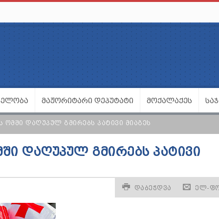
ᲕᲔᲚᲝᲑᲐ
ᲛᲐᲟᲝᲠᲘᲢᲐᲠᲘ ᲓᲔᲞᲣᲢᲐᲢᲘ
ᲛᲝᲥᲐᲚᲐᲥᲔᲡ
ᲡᲐ
Ს ᲝᲛᲨᲘ ᲓᲐᲦᲣᲞᲣᲚ ᲒᲛᲘᲠᲔᲑᲡ ᲞᲐᲢᲘᲕᲘ ᲛᲘᲐᲒᲔᲡ
ᲛᲨᲘ ᲓᲐᲦᲣᲞᲣᲚ ᲒᲛᲘᲠᲔᲑᲡ ᲞᲐᲢᲘᲕᲘ
ᲓᲐᲑᲔᲭᲓᲕᲐ
ᲔᲚ-Ფ