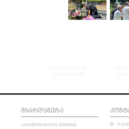
ᲡᲐᲥᲐᲠᲗᲕᲔᲚᲝᲡ
ᲡᲐᲥᲐ
ᲞᲠᲔᲖᲘᲓᲔᲜᲢᲘ
ᲞᲐᲠ
ᲛᲮᲐᲠᲓᲐᲭᲔᲠᲐ
ᲙᲝᲜᲢ
Ქ.ᲡᲐᲛ
ᲡᲐᲘᲜᲤᲝᲠᲛᲐᲪᲘᲝ ᲪᲔᲜᲢᲠᲘ