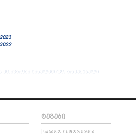
 2023
 3022
 ᲛᲗᲐᲕᲠᲝᲑᲐ
ᲡᲐᲮᲔᲚᲛᲬᲘᲤᲝ ᲠᲬᲛᲣᲜᲔᲑᲣᲚᲘ
ᲢᲔᲒᲔᲑᲘ
ᲡᲐᲯᲐᲠᲝ ᲘᲜᲤᲝᲠᲛᲐᲪᲘᲐ