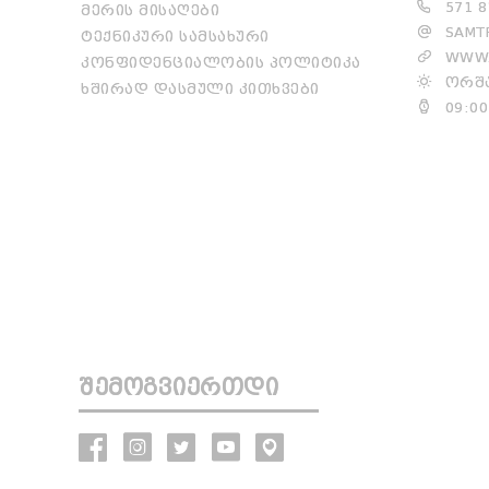
571 8
ᲛᲔᲠᲘᲡ ᲛᲘᲡᲐᲦᲔᲑᲘ
SAMTR
ᲢᲔᲥᲜᲘᲙᲣᲠᲘ ᲡᲐᲛᲡᲐᲮᲣᲠᲘ
WWW.
ᲙᲝᲜᲤᲘᲓᲔᲜᲪᲘᲐᲚᲝᲑᲘᲡ ᲞᲝᲚᲘᲢᲘᲙᲐ
ᲝᲠᲨᲐ
ᲮᲨᲘᲠᲐᲓ ᲓᲐᲡᲛᲣᲚᲘ ᲙᲘᲗᲮᲕᲔᲑᲘ
09:00
ᲨᲔᲛᲝᲒᲕᲘᲔᲠᲗᲓᲘ