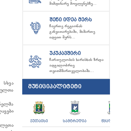
მიმდინარე მოვლენებზე...
ᲨᲔᲜᲘ ᲘᲓᲔᲐ ᲛᲔᲠᲡ
ჩაერთე რეგიონის
განვითარებაში, მიმართე
იდეით მერს...
ᲣᲙᲣᲙᲐᲕᲨᲘᲠᲘ
ჩართულობის ხარისხის ზრდა
ადგილობრივ
თვითმმართველობაში...
 სხვა
ᲛᲣᲜᲘᲪᲘᲞᲐᲚᲘᲢᲔᲢᲘ
პულთა
ნელმა
ავები
ᲥᲣᲗᲐᲘᲡᲘ
ᲡᲐᲛᲢᲠᲔᲓᲘᲐ
ᲬᲧᲐᲚᲢᲣᲑᲝ
მულეთა