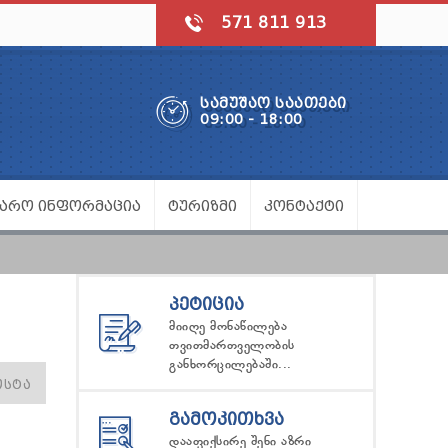
571 811 913
ᲡᲐᲛᲣᲨᲐᲝ ᲡᲐᲐᲗᲔᲑᲘ
09:00 - 18:00
ᲯᲐᲠᲝ ᲘᲜᲤᲝᲠᲛᲐᲪᲘᲐ
ᲢᲣᲠᲘᲖᲛᲘ
ᲙᲝᲜᲢᲐᲥᲢᲘ
ᲞᲔᲢᲘᲪᲘᲐ
მიიღე მონაწილება
თვითმართველობის
განხორცილებაში...
ᲝᲡᲢᲐ
ᲒᲐᲛᲝᲙᲘᲗᲮᲕᲐ
დააფიქსირე შენი აზრი