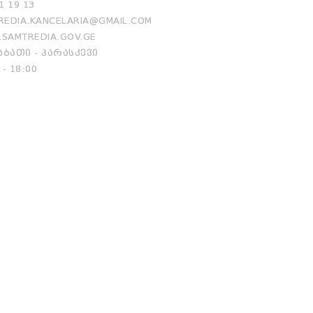
1 19 13
EDIA.KANCELARIA@GMAIL.COM
SAMTREDIA.GOV.GE
ᲑᲐᲗᲘ - ᲞᲐᲠᲐᲡᲙᲔᲕᲘ
 - 18:00