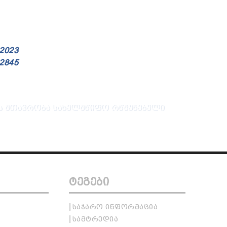
 2023
 2845
 ᲛᲗᲐᲕᲠᲝᲑᲐ
ᲡᲐᲮᲔᲚᲛᲬᲘᲤᲝ ᲠᲬᲛᲣᲜᲔᲑᲣᲚᲘ
ᲢᲔᲒᲔᲑᲘ
ᲡᲐᲯᲐᲠᲝ ᲘᲜᲤᲝᲠᲛᲐᲪᲘᲐ
ᲡᲐᲛᲢᲠᲔᲓᲘᲐ