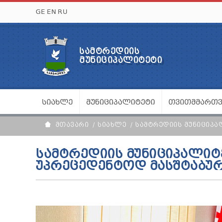
GE
EN
RU
ᲡᲐᲛᲢᲠᲔᲓᲘᲘᲡ
ᲛᲣᲜᲘᲪᲘᲞᲐᲚᲘᲢᲔᲢᲘ
ᲡᲘᲐᲮᲚᲔ
ᲛᲣᲜᲘᲪᲘᲞᲐᲚᲘᲢᲔᲢᲘ
ᲗᲕᲘᲗᲛᲛᲐᲠᲗ
ᲛᲗᲐᲕᲐᲠᲘ
ᲡᲘᲐᲮᲚᲔ
ᲡᲐᲛᲢᲠᲔᲓᲘᲘᲡ ᲛᲣᲜᲘᲪᲘᲞᲐ
ᲡᲐᲛᲢᲠᲔᲓᲘᲘᲡ ᲛᲣᲜᲘᲪᲘᲞᲐᲚᲘᲢ
ᲣᲞᲠᲔᲪᲔᲓᲔᲜᲢᲝᲓ ᲛᲐᲡᲨᲢᲐᲑᲣ