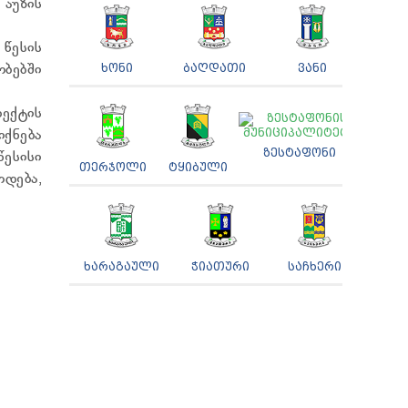
აუზის
წესის
ობებში
ᲮᲝᲜᲘ
ᲑᲐᲦᲓᲐᲗᲘ
ᲕᲐᲜᲘ
ოექტის
ქნება
ᲖᲔᲡᲢᲐᲤᲝᲜᲘ
ესისი
ᲗᲔᲠᲯᲝᲚᲘ
ᲢᲧᲘᲑᲣᲚᲘ
თდება,
ᲮᲐᲠᲐᲒᲐᲣᲚᲘ
ᲭᲘᲐᲗᲣᲠᲘ
ᲡᲐᲩᲮᲔᲠᲘ