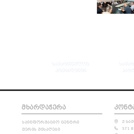
ᲡᲐᲥᲐᲠᲗᲕᲔᲚᲝᲡ
ᲡᲐᲥᲐ
ᲞᲠᲔᲖᲘᲓᲔᲜᲢᲘ
ᲞᲐᲠ
ᲛᲮᲐᲠᲓᲐᲭᲔᲠᲐ
ᲙᲝᲜᲢ
Ქ.ᲡᲐᲛ
ᲡᲐᲘᲜᲤᲝᲠᲛᲐᲪᲘᲝ ᲪᲔᲜᲢᲠᲘ
571 8
ᲛᲔᲠᲘᲡ ᲛᲘᲡᲐᲦᲔᲑᲘ