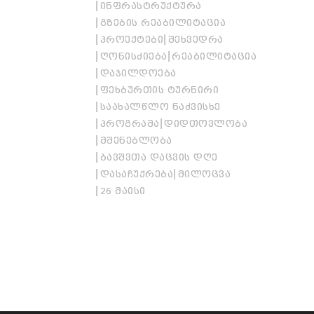
ᲘᲜᲤᲠᲐᲡᲢᲠᲣᲥᲢᲣᲠᲐ
ᲒᲖᲔᲑᲘᲡ ᲠᲔᲐᲑᲘᲚᲘᲢᲐᲪᲘᲐ
ᲞᲠᲝᲔᲥᲢᲔᲑᲘ
ᲨᲔᲮᲕᲔᲓᲠᲐ
ᲦᲝᲜᲘᲡᲫᲘᲔᲑᲐ
ᲠᲔᲐᲑᲘᲚᲘᲢᲐᲪᲘᲐ
ᲓᲐᲯᲘᲚᲓᲝᲔᲑᲐ
ᲤᲔᲮᲑᲣᲠᲗᲘᲡ ᲢᲣᲠᲜᲘᲠᲘ
ᲡᲐᲐᲮᲐᲚᲬᲚᲝ ᲜᲐᲫᲕᲘᲡᲮᲔ
ᲞᲠᲝᲒᲠᲐᲛᲐ
ᲓᲘᲓᲗᲝᲕᲚᲝᲑᲐ
ᲛᲨᲔᲜᲔᲑᲚᲝᲑᲐ
ᲑᲐᲕᲨᲕᲗᲐ ᲓᲐᲪᲕᲘᲡ ᲓᲦᲔ
ᲓᲐᲡᲐᲩᲣᲥᲠᲔᲑᲐ
ᲛᲘᲚᲝᲪᲕᲐ
26 ᲛᲐᲘᲡᲘ