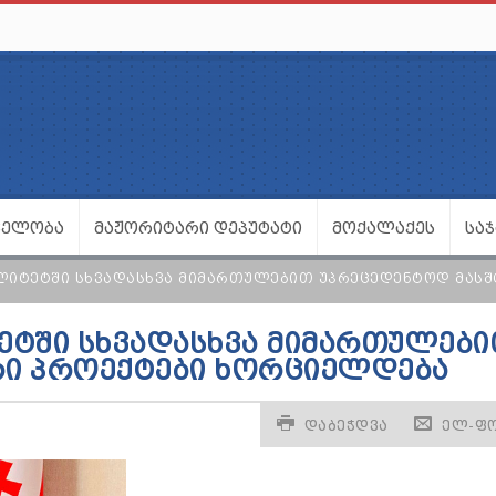
ᲕᲔᲚᲝᲑᲐ
ᲛᲐᲟᲝᲠᲘᲢᲐᲠᲘ ᲓᲔᲞᲣᲢᲐᲢᲘ
ᲛᲝᲥᲐᲚᲐᲥᲔᲡ
ᲡᲐ
ᲚᲘᲢᲔᲢᲨᲘ ᲡᲮᲕᲐᲓᲐᲡᲮᲕᲐ ᲛᲘᲛᲐᲠᲗᲣᲚᲔᲑᲘᲗ ᲣᲞᲠᲔᲪᲔᲓᲔᲜᲢᲝᲓ ᲛᲐᲡ
ᲔᲢᲨᲘ ᲡᲮᲕᲐᲓᲐᲡᲮᲕᲐ ᲛᲘᲛᲐᲠᲗᲣᲚᲔᲑ
ᲠᲘ ᲞᲠᲝᲔᲥᲢᲔᲑᲘ ᲮᲝᲠᲪᲘᲔᲚᲓᲔᲑᲐ
ᲓᲐᲑᲔᲭᲓᲕᲐ
ᲔᲚ-Ფ