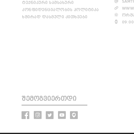
SAMTR
ᲢᲔᲥᲜᲘᲙᲣᲠᲘ ᲡᲐᲛᲡᲐᲮᲣᲠᲘ
WWW.
ᲙᲝᲜᲤᲘᲓᲔᲜᲪᲘᲐᲚᲝᲑᲘᲡ ᲞᲝᲚᲘᲢᲘᲙᲐ
ᲝᲠᲨᲐ
ᲮᲨᲘᲠᲐᲓ ᲓᲐᲡᲛᲣᲚᲘ ᲙᲘᲗᲮᲕᲔᲑᲘ
09:00
ᲨᲔᲛᲝᲒᲕᲘᲔᲠᲗᲓᲘ