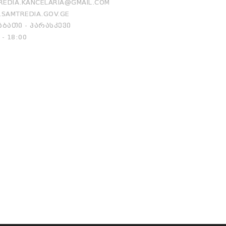
EDIA.KANCELARIA@GMAIL.COM
SAMTREDIA.GOV.GE
ᲑᲐᲗᲘ - ᲞᲐᲠᲐᲡᲙᲔᲕᲘ
 - 18:00