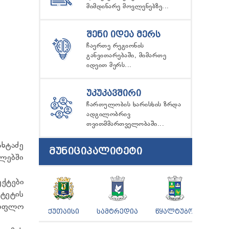
მიმდინარე მოვლენებზე...
ᲨᲔᲜᲘ ᲘᲓᲔᲐ ᲛᲔᲠᲡ
ჩაერთე რეგიონის
განვითარებაში, მიმართე
იდეით მერს...
ᲣᲙᲣᲙᲐᲕᲨᲘᲠᲘ
ჩართულობის ხარისხის ზრდა
ადგილობრივ
თვითმმართველობაში...
ახტაძე
ᲛᲣᲜᲘᲪᲘᲞᲐᲚᲘᲢᲔᲢᲘ
ლებში
ქტები
ტეტის
სოფლო
ᲥᲣᲗᲐᲘᲡᲘ
ᲡᲐᲛᲢᲠᲔᲓᲘᲐ
ᲬᲧᲐᲚᲢᲣᲑᲝ