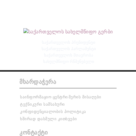
ᲡᲐᲥᲐᲠᲗᲕᲔᲚᲝᲡ ᲞᲠᲔᲖᲘᲓᲔᲜᲢᲘ
ᲡᲐᲥᲐᲠᲗᲕᲔᲚᲝᲡ ᲞᲐᲠᲚᲐᲛᲔᲜᲢᲘ
ᲡᲐᲥᲐᲠᲗᲕᲔᲚᲝᲡ ᲛᲗᲐᲕᲠᲝᲑᲐ
ᲡᲐᲮᲔᲚᲛᲬᲘᲤᲝ ᲠᲬᲛᲣᲜᲔᲑᲣᲚᲘ
ᲛᲮᲐᲠᲓᲐᲭᲔᲠᲐ
ᲡᲐᲘᲜᲤᲝᲠᲛᲐᲪᲘᲝ ᲪᲔᲜᲢᲠᲘ
ᲛᲔᲠᲘᲡ ᲛᲘᲡᲐᲦᲔᲑᲘ
ᲢᲔᲥᲜᲘᲙᲣᲠᲘ ᲡᲐᲛᲡᲐᲮᲣᲠᲘ
ᲙᲝᲜᲤᲘᲓᲔᲜᲪᲘᲐᲚᲝᲑᲘᲡ ᲞᲝᲚᲘᲢᲘᲙᲐ
ᲮᲨᲘᲠᲐᲓ ᲓᲐᲡᲛᲣᲚᲘ ᲙᲘᲗᲮᲕᲔᲑᲘ
ᲙᲝᲜᲢᲐᲥᲢᲘ