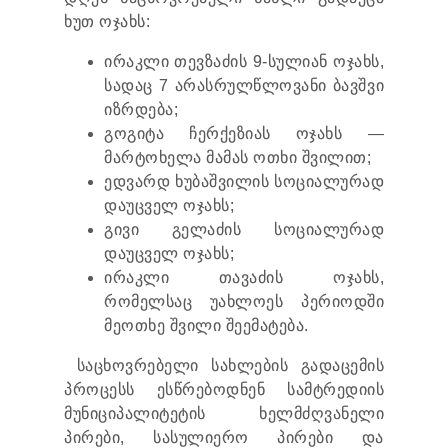
ᲞᲠᲔᲖᲘᲓᲔᲜᲢᲘᲡᲗᲕᲘᲡ ᲓᲐ ᲞᲐᲠᲚᲐᲛᲔᲜᲢᲘᲡᲗᲕᲘᲡ
ხუთ ოჯახს:
ᲬᲐᲠᲡᲐᲓᲒᲔᲜᲘ ᲐᲜᲒᲐᲠᲘᲨᲘ
ᲡᲐᲯᲐᲠᲝ ᲘᲜᲤᲝᲠᲛᲐᲪᲘᲘᲡ ᲛᲝᲗᲮᲝᲕᲜᲐ
ირაკლი თევზაძის 9-სულიან ოჯახს,
ᲞᲔᲠᲡᲝᲜᲐᲚᲣᲠ ᲛᲝᲜᲐᲪᲔᲛᲗᲐ ᲓᲐᲪᲕᲘᲡ ᲝᲤᲘᲪᲔᲠᲘ
სადაც 7 არასრულწლოვანი ბავშვი
ᲡᲐᲛᲐᲠᲗᲚᲔᲑᲠᲘᲕᲘ ᲒᲐᲓᲐᲬᲧᲕᲔᲢᲘᲚᲔᲑᲔᲑᲘ
იზრდება;
ᲒᲐᲡᲐᲩᲘᲕᲠᲔᲑᲘᲡ ᲬᲔᲡᲔᲑᲘ
გოგიტა ჩერქეზიას ოჯახს —
მარტოხელა მამას ოთხი შვილით;
ედვარდ ხუბაშვილის სოციალურად
დაუცველ ოჯახს;
გივი გელაძის სოციალურად
დაუცველ ოჯახს;
ირაკლი თავაძის ოჯახს,
რომელსაც უახლოეს პერიოდში
მეოთხე შვილი შეემატება.
საცხოვრებელი სახლების გადაცემის
პროცესს ესწრებოდნენ სამტრედიის
მუნიციპალიტეტის ხელმძღვანელი
პირები, სასულიერო პირები და