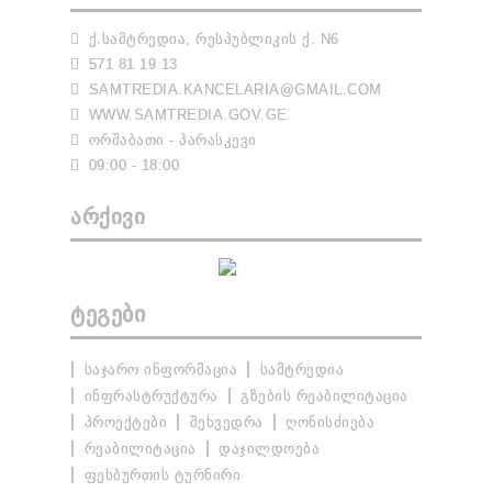
Ქ.ᲡᲐᲛᲢᲠᲔᲓᲘᲐ, ᲠᲔᲡᲞᲣᲑᲚᲘᲙᲘᲡ Ქ. N6
571 81 19 13
SAMTREDIA.KANCELARIA@GMAIL.COM
WWW.SAMTREDIA.GOV.GE
ᲝᲠᲨᲐᲑᲐᲗᲘ - ᲞᲐᲠᲐᲡᲙᲔᲕᲘ
09:00 - 18:00
ᲐᲠᲥᲘᲕᲘ
ᲢᲔᲒᲔᲑᲘ
ᲡᲐᲯᲐᲠᲝ ᲘᲜᲤᲝᲠᲛᲐᲪᲘᲐ
ᲡᲐᲛᲢᲠᲔᲓᲘᲐ
ᲘᲜᲤᲠᲐᲡᲢᲠᲣᲥᲢᲣᲠᲐ
ᲒᲖᲔᲑᲘᲡ ᲠᲔᲐᲑᲘᲚᲘᲢᲐᲪᲘᲐ
ᲞᲠᲝᲔᲥᲢᲔᲑᲘ
ᲨᲔᲮᲕᲔᲓᲠᲐ
ᲦᲝᲜᲘᲡᲫᲘᲔᲑᲐ
ᲠᲔᲐᲑᲘᲚᲘᲢᲐᲪᲘᲐ
ᲓᲐᲯᲘᲚᲓᲝᲔᲑᲐ
ᲤᲔᲮᲑᲣᲠᲗᲘᲡ ᲢᲣᲠᲜᲘᲠᲘ