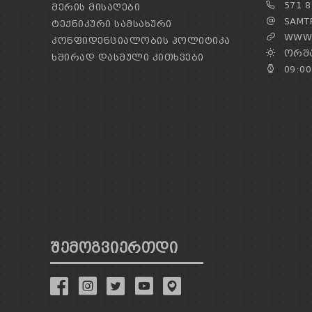
571 8
ᲛᲔᲠᲘᲡ ᲛᲘᲡᲐᲦᲔᲑᲘ
SAMTR
ᲢᲔᲥᲜᲘᲙᲣᲠᲘ ᲡᲐᲛᲡᲐᲮᲣᲠᲘ
WWW.
ᲙᲝᲜᲤᲘᲓᲔᲜᲪᲘᲐᲚᲝᲑᲘᲡ ᲞᲝᲚᲘᲢᲘᲙᲐ
ᲝᲠᲨᲐ
ᲮᲨᲘᲠᲐᲓ ᲓᲐᲡᲛᲣᲚᲘ ᲙᲘᲗᲮᲕᲔᲑᲘ
09:00
ᲨᲔᲛᲝᲒᲕᲘᲔᲠᲗᲓᲘ