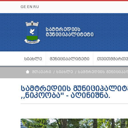
GE
EN
RU
ᲡᲐᲛᲢᲠᲔᲓᲘᲘᲡ
ᲛᲣᲜᲘᲪᲘᲞᲐᲚᲘᲢᲔᲢᲘ
ᲡᲘᲐᲮᲚᲔ
ᲛᲣᲜᲘᲪᲘᲞᲐᲚᲘᲢᲔᲢᲘ
ᲗᲕᲘᲗᲛᲛᲐᲠᲗ
ᲛᲗᲐᲕᲐᲠᲘ
ᲡᲘᲐᲮᲚᲔ
ᲡᲐᲛᲢᲠᲔᲓᲘᲘᲡ ᲛᲣᲜᲘᲪᲘᲞᲐᲚ
ᲡᲐᲛᲢᲠᲔᲓᲘᲘᲡ ᲛᲣᲜᲘᲪᲘᲞᲐᲚᲘᲢ
,,ᲜᲘᲙᲝᲝᲑᲐ'' - ᲐᲦᲘᲜᲘᲨᲜᲐ.