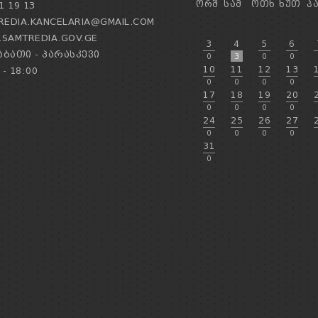
ᲝᲠᲨ
ᲡᲐᲛ
ᲝᲗᲮ
ᲮᲣᲗ
Პ
1 19 13
EDIA.KANCELARIA@GMAIL.COM
SAMTREDIA.GOV.GE
3
4
5
6
ᲑᲐᲗᲘ - ᲞᲐᲠᲐᲡᲙᲔᲕᲘ
0
3
0
0
10
11
12
13
 - 18:00
0
0
0
0
17
18
19
20
0
0
0
0
24
25
26
27
0
0
0
0
31
0