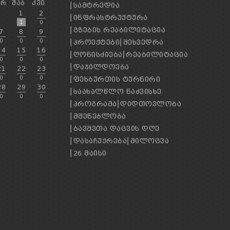
ᲐᲠ
ᲨᲐᲑ
ᲙᲕᲘ
ᲡᲐᲛᲢᲠᲔᲓᲘᲐ
1
2
ᲘᲜᲤᲠᲐᲡᲢᲠᲣᲥᲢᲣᲠᲐ
1
0
ᲒᲖᲔᲑᲘᲡ ᲠᲔᲐᲑᲘᲚᲘᲢᲐᲪᲘᲐ
7
8
9
0
0
0
ᲞᲠᲝᲔᲥᲢᲔᲑᲘ
ᲨᲔᲮᲕᲔᲓᲠᲐ
14
15
16
ᲦᲝᲜᲘᲡᲫᲘᲔᲑᲐ
ᲠᲔᲐᲑᲘᲚᲘᲢᲐᲪᲘᲐ
0
0
0
ᲓᲐᲯᲘᲚᲓᲝᲔᲑᲐ
21
22
23
0
0
0
ᲤᲔᲮᲑᲣᲠᲗᲘᲡ ᲢᲣᲠᲜᲘᲠᲘ
28
29
30
ᲡᲐᲐᲮᲐᲚᲬᲚᲝ ᲜᲐᲫᲕᲘᲡᲮᲔ
0
0
0
ᲞᲠᲝᲒᲠᲐᲛᲐ
ᲓᲘᲓᲗᲝᲕᲚᲝᲑᲐ
ᲛᲨᲔᲜᲔᲑᲚᲝᲑᲐ
ᲑᲐᲕᲨᲕᲗᲐ ᲓᲐᲪᲕᲘᲡ ᲓᲦᲔ
ᲓᲐᲡᲐᲩᲣᲥᲠᲔᲑᲐ
ᲛᲘᲚᲝᲪᲕᲐ
26 ᲛᲐᲘᲡᲘ