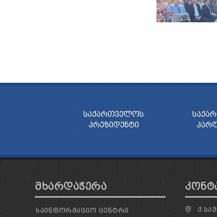
ᲡᲐᲥᲐᲠᲗᲕᲔᲚᲝᲡ
ᲡᲐᲥᲐ
ᲞᲠᲔᲖᲘᲓᲔᲜᲢᲘ
ᲞᲐᲠ
ᲛᲮᲐᲠᲓᲐᲭᲔᲠᲐ
ᲙᲝᲜᲢ
Ქ.ᲡᲐᲛ
ᲡᲐᲘᲜᲤᲝᲠᲛᲐᲪᲘᲝ ᲪᲔᲜᲢᲠᲘ