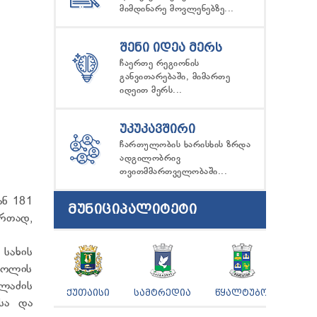
მიმდინარე მოვლენებზე...
ᲨᲔᲜᲘ ᲘᲓᲔᲐ ᲛᲔᲠᲡ
ჩაერთე რეგიონის
განვითარებაში, მიმართე
იდეით მერს...
ᲣᲙᲣᲙᲐᲕᲨᲘᲠᲘ
ჩართულობის ხარისხის ზრდა
ადგილობრივ
თვითმმართველობაში...
ან 181
ᲛᲣᲜᲘᲪᲘᲞᲐᲚᲘᲢᲔᲢᲘ
ერთად,
სახის
კოლის
ლაძის
ᲥᲣᲗᲐᲘᲡᲘ
ᲡᲐᲛᲢᲠᲔᲓᲘᲐ
ᲬᲧᲐᲚᲢᲣᲑᲝ
სა და