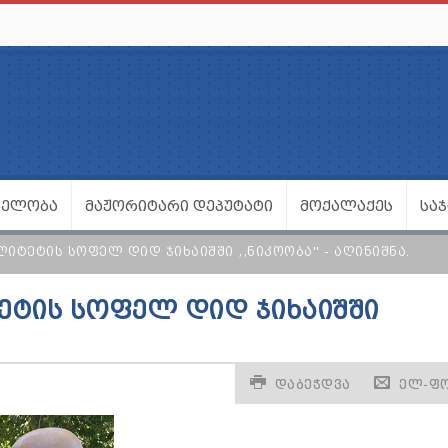
ᲕᲔᲚᲝᲑᲐ
ᲛᲐᲟᲝᲠᲘᲢᲐᲠᲘ ᲓᲔᲞᲣᲢᲐᲢᲘ
ᲛᲝᲥᲐᲚᲐᲥᲔᲡ
ᲡᲐ
ᲘᲢᲔᲢᲘᲡ ᲡᲝᲤᲔᲚ ᲓᲘᲓ ᲯᲘᲮᲐᲘᲨᲨᲘ ,,ᲜᲘᲙᲝᲝᲑᲐ'' - ᲐᲦᲘᲜᲘᲨᲜᲐ.
ᲔᲢᲘᲡ ᲡᲝᲤᲔᲚ ᲓᲘᲓ ᲯᲘᲮᲐᲘᲨᲨᲘ
ᲓᲐᲑᲔᲭᲓᲕᲐ
ᲔᲚ-Ფ