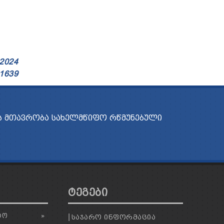
 2024
 1639
 ᲛᲗᲐᲕᲠᲝᲑᲐ
ᲡᲐᲮᲔᲚᲛᲬᲘᲤᲝ ᲠᲬᲛᲣᲜᲔᲑᲣᲚᲘ
ᲢᲔᲒᲔᲑᲘ
ᲢᲝ
»
ᲡᲐᲯᲐᲠᲝ ᲘᲜᲤᲝᲠᲛᲐᲪᲘᲐ