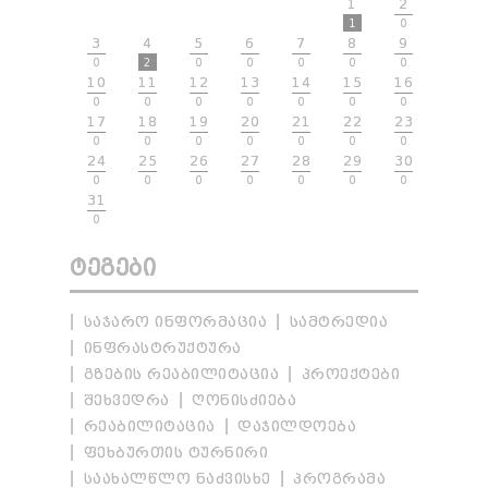
1
2
1
0
3
4
5
6
7
8
9
0
2
0
0
0
0
0
10
11
12
13
14
15
16
0
0
0
0
0
0
0
17
18
19
20
21
22
23
0
0
0
0
0
0
0
24
25
26
27
28
29
30
0
0
0
0
0
0
0
31
0
ᲢᲔᲒᲔᲑᲘ
ᲡᲐᲯᲐᲠᲝ ᲘᲜᲤᲝᲠᲛᲐᲪᲘᲐ
ᲡᲐᲛᲢᲠᲔᲓᲘᲐ
ᲘᲜᲤᲠᲐᲡᲢᲠᲣᲥᲢᲣᲠᲐ
ᲒᲖᲔᲑᲘᲡ ᲠᲔᲐᲑᲘᲚᲘᲢᲐᲪᲘᲐ
ᲞᲠᲝᲔᲥᲢᲔᲑᲘ
ᲨᲔᲮᲕᲔᲓᲠᲐ
ᲦᲝᲜᲘᲡᲫᲘᲔᲑᲐ
ᲠᲔᲐᲑᲘᲚᲘᲢᲐᲪᲘᲐ
ᲓᲐᲯᲘᲚᲓᲝᲔᲑᲐ
ᲤᲔᲮᲑᲣᲠᲗᲘᲡ ᲢᲣᲠᲜᲘᲠᲘ
ᲡᲐᲐᲮᲐᲚᲬᲚᲝ ᲜᲐᲫᲕᲘᲡᲮᲔ
ᲞᲠᲝᲒᲠᲐᲛᲐ