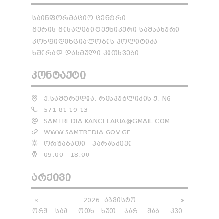
ᲡᲐᲘᲜᲤᲝᲠᲛᲐᲪᲘᲝ ᲪᲔᲜᲢᲠᲘ
ᲛᲔᲠᲘᲡ ᲛᲘᲡᲐᲦᲔᲑᲘ
ᲢᲔᲥᲜᲘᲙᲣᲠᲘ ᲡᲐᲛᲡᲐᲮᲣᲠᲘ
ᲙᲝᲜᲤᲘᲓᲔᲜᲪᲘᲐᲚᲝᲑᲘᲡ ᲞᲝᲚᲘᲢᲘᲙᲐ
ᲮᲨᲘᲠᲐᲓ ᲓᲐᲡᲛᲣᲚᲘ ᲙᲘᲗᲮᲕᲔᲑᲘ
ᲙᲝᲜᲢᲐᲥᲢᲘ
Ქ.ᲡᲐᲛᲢᲠᲔᲓᲘᲐ, ᲠᲔᲡᲞᲣᲑᲚᲘᲙᲘᲡ Ქ. N6
571 81 19 13
SAMTREDIA.KANCELARIA@GMAIL.COM
WWW.SAMTREDIA.GOV.GE
ᲝᲠᲨᲐᲑᲐᲗᲘ - ᲞᲐᲠᲐᲡᲙᲔᲕᲘ
09:00 - 18:00
ᲐᲠᲥᲘᲕᲘ
«
2026
ᲐᲒᲕᲘᲡᲢᲝ
»
ᲝᲠᲨ
ᲡᲐᲛ
ᲝᲗᲮ
ᲮᲣᲗ
ᲞᲐᲠ
ᲨᲐᲑ
ᲙᲕᲘ