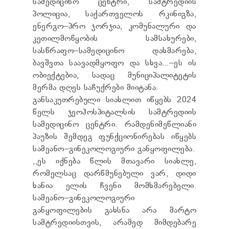
სამედიცინო ცენტრი, სამტრედიის
ᲢᲔᲜᲓᲔᲠᲔᲑᲘ
პოლიცია, საქართველოს რკინიგზა,
ᲞᲠᲔᲖᲘᲓᲔᲜᲢᲘᲡᲗᲕᲘᲡ ᲓᲐ
ენერგო–პრო ჯორჯია, კომუნალური და
ᲞᲐᲠᲚᲐᲛᲔᲜᲢᲘᲡᲗᲕᲘᲡ ᲬᲐᲠᲡᲐᲓᲒᲔᲜᲘ ᲐᲜᲒᲐᲠᲘᲨᲘ
ᲡᲐᲯᲐᲠᲝ ᲘᲜᲤᲝᲠᲛᲐᲪᲘᲘᲡ ᲛᲝᲗᲮᲝᲕᲜᲐ
კეთილმოწყობის სამსახურები,
ᲞᲔᲠᲡᲝᲜᲐᲚᲣᲠ ᲛᲝᲜᲐᲪᲔᲛᲗᲐ ᲓᲐᲪᲕᲘᲡ
სასწრაფო–სამედიცინო დახმარება,
ᲝᲤᲘᲪᲔᲠᲘ
ბავშვთა საავადმყოფო და სხვა...–ეს ის
ᲡᲐᲛᲐᲠᲗᲚᲔᲑᲠᲘᲕᲘ ᲒᲐᲓᲐᲬᲧᲕᲔᲢᲘᲚᲔᲑᲔᲑᲘ
ობიექტებია, სადაც მუნიციპალიტეტის
ᲒᲐᲡᲐᲩᲘᲕᲠᲔᲑᲘᲡ ᲬᲔᲡᲔᲑᲘ
მერმა დღეს საჩუქრები მიიტანა.
განსაკუთრებული სიახლით იწყებს 2024
წელს ჯეოჰოსპიტალსის სამტრედიის
სამედიცინო ცენტრი. რამდენიმეწლიანი
პაუზის შემდეგ ფუნქციონირებას იწყებს
სამეანო–გინეკოლოგიური განყოფილება.
,,ეს იქნება წლის მთავარი სიახლე,
რომელსაც დარწმუნებული ვარ, დიდი
ხანია ელის ჩვენი მომხმარებელი.
სამეანო–გინეკოლოგიური
განყოფილების გახსნა არა მარტო
სამტრედიისთვის, არამედ მიმდებარე