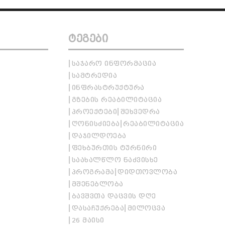
ᲢᲔᲒᲔᲑᲘ
ᲡᲐᲯᲐᲠᲝ ᲘᲜᲤᲝᲠᲛᲐᲪᲘᲐ
ᲡᲐᲛᲢᲠᲔᲓᲘᲐ
ᲘᲜᲤᲠᲐᲡᲢᲠᲣᲥᲢᲣᲠᲐ
ᲒᲖᲔᲑᲘᲡ ᲠᲔᲐᲑᲘᲚᲘᲢᲐᲪᲘᲐ
ᲞᲠᲝᲔᲥᲢᲔᲑᲘ
ᲨᲔᲮᲕᲔᲓᲠᲐ
ᲦᲝᲜᲘᲡᲫᲘᲔᲑᲐ
ᲠᲔᲐᲑᲘᲚᲘᲢᲐᲪᲘᲐ
ᲓᲐᲯᲘᲚᲓᲝᲔᲑᲐ
ᲤᲔᲮᲑᲣᲠᲗᲘᲡ ᲢᲣᲠᲜᲘᲠᲘ
ᲡᲐᲐᲮᲐᲚᲬᲚᲝ ᲜᲐᲫᲕᲘᲡᲮᲔ
ᲞᲠᲝᲒᲠᲐᲛᲐ
ᲓᲘᲓᲗᲝᲕᲚᲝᲑᲐ
ᲛᲨᲔᲜᲔᲑᲚᲝᲑᲐ
ᲑᲐᲕᲨᲕᲗᲐ ᲓᲐᲪᲕᲘᲡ ᲓᲦᲔ
ᲓᲐᲡᲐᲩᲣᲥᲠᲔᲑᲐ
ᲛᲘᲚᲝᲪᲕᲐ
26 ᲛᲐᲘᲡᲘ