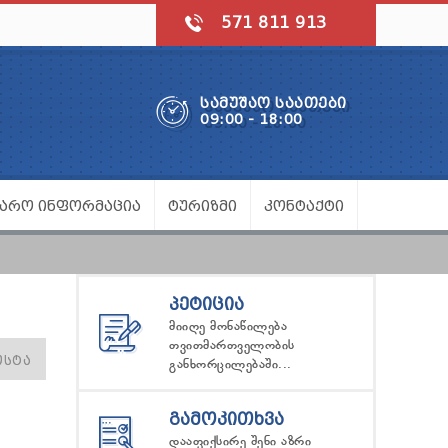
571 811 913
ᲡᲐᲛᲣᲨᲐᲝ ᲡᲐᲐᲗᲔᲑᲘ
09:00 - 18:00
ᲯᲐᲠᲝ ᲘᲜᲤᲝᲠᲛᲐᲪᲘᲐ
ᲢᲣᲠᲘᲖᲛᲘ
ᲙᲝᲜᲢᲐᲥᲢᲘ
ᲞᲔᲢᲘᲪᲘᲐ
მიიღე მონაწილება
თვითმართველობის
ᲝᲡᲢᲐ
განხორცილებაში...
ᲒᲐᲛᲝᲙᲘᲗᲮᲕᲐ
დააფიქსირე შენი აზრი