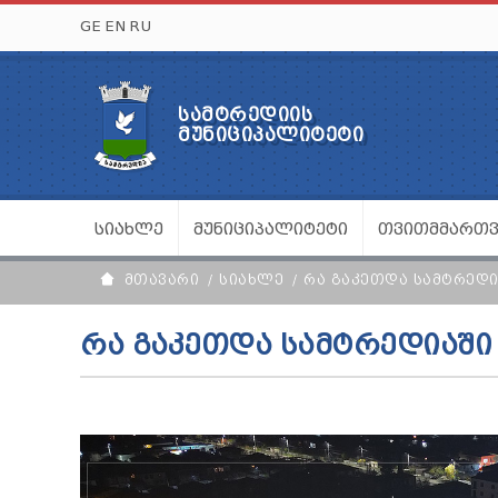
GE
EN
RU
ᲡᲐᲛᲢᲠᲔᲓᲘᲘᲡ
ᲛᲣᲜᲘᲪᲘᲞᲐᲚᲘᲢᲔᲢᲘ
ᲡᲘᲐᲮᲚᲔ
ᲛᲣᲜᲘᲪᲘᲞᲐᲚᲘᲢᲔᲢᲘ
ᲗᲕᲘᲗᲛᲛᲐᲠᲗ
ᲛᲗᲐᲕᲐᲠᲘ
ᲡᲘᲐᲮᲚᲔ
ᲠᲐ ᲒᲐᲙᲔᲗᲓᲐ ᲡᲐᲛᲢᲠᲔᲓᲘ
ᲠᲐ ᲒᲐᲙᲔᲗᲓᲐ ᲡᲐᲛᲢᲠᲔᲓᲘᲐᲨᲘ 