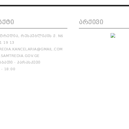
ᲐᲥᲢᲘ
ᲐᲠᲥᲘᲕᲘ
ᲢᲠᲔᲓᲘᲐ, ᲠᲔᲡᲞᲣᲑᲚᲘᲙᲘᲡ Ქ. N6
1 19 13
EDIA.KANCELARIA@GMAIL.COM
SAMTREDIA.GOV.GE
ᲑᲐᲗᲘ - ᲞᲐᲠᲐᲡᲙᲔᲕᲘ
 - 18:00