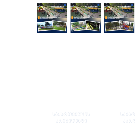
ᲡᲐᲥᲐᲠᲗᲕᲔᲚᲝᲡ
ᲡᲐᲥᲐ
ᲞᲠᲔᲖᲘᲓᲔᲜᲢᲘ
ᲞᲐᲠ