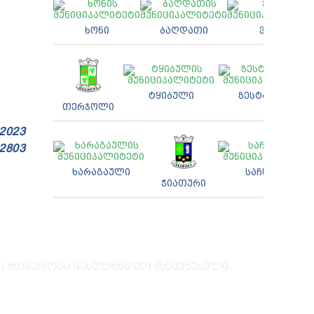
ᲮᲝᲜᲘ
ᲑᲐᲦᲓᲐᲗᲘ
ᲕᲐᲜᲘ
ᲢᲧᲘᲑᲣᲚᲘ
ᲖᲔᲡᲢᲐᲤᲝᲜᲘ
ᲗᲔᲠᲯᲝᲚᲘ
 2023
 2803
ᲮᲐᲠᲐᲒᲐᲣᲚᲘ
ᲡᲐᲩᲮᲔᲠᲘ
ᲭᲘᲐᲗᲣᲠᲘ
 ᲛᲗᲐᲕᲠᲝᲑᲐ
ᲡᲐᲮᲔᲚᲛᲬᲘᲤᲝ ᲠᲬᲛᲣᲜᲔᲑᲣᲚᲘ