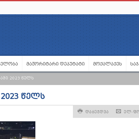
ᲕᲔᲚᲝᲑᲐ
ᲛᲐᲟᲝᲠᲘᲢᲐᲠᲘ ᲓᲔᲞᲣᲢᲐᲢᲘ
ᲛᲝᲥᲐᲚᲐᲥᲔᲡ
ᲡᲐ
ᲐᲨᲘ 2023 ᲬᲔᲚᲡ
2023 ᲬᲔᲚᲡ
ᲓᲐᲑᲔᲭᲓᲕᲐ
ᲔᲚ-Ფ