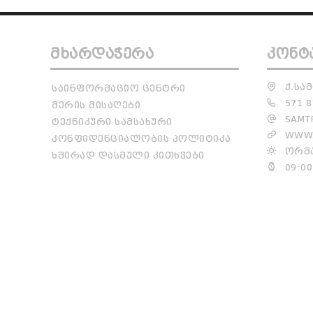
ᲛᲮᲐᲠᲓᲐᲭᲔᲠᲐ
ᲙᲝᲜᲢ
Ქ.ᲡᲐᲛ
ᲡᲐᲘᲜᲤᲝᲠᲛᲐᲪᲘᲝ ᲪᲔᲜᲢᲠᲘ
571 8
ᲛᲔᲠᲘᲡ ᲛᲘᲡᲐᲦᲔᲑᲘ
SAMTR
ᲢᲔᲥᲜᲘᲙᲣᲠᲘ ᲡᲐᲛᲡᲐᲮᲣᲠᲘ
WWW.
ᲙᲝᲜᲤᲘᲓᲔᲜᲪᲘᲐᲚᲝᲑᲘᲡ ᲞᲝᲚᲘᲢᲘᲙᲐ
ᲝᲠᲨᲐ
ᲮᲨᲘᲠᲐᲓ ᲓᲐᲡᲛᲣᲚᲘ ᲙᲘᲗᲮᲕᲔᲑᲘ
09:00