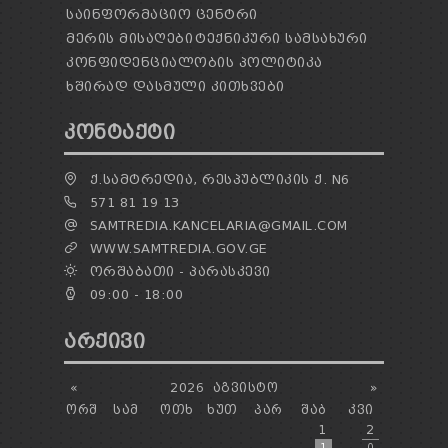
ᲡᲐᲘᲜᲤᲝᲠᲛᲐᲪᲘᲝ ᲪᲔᲜᲢᲠᲘ
ᲛᲔᲠᲘᲡ ᲛᲘᲡᲐᲦᲔᲑᲘ
ᲢᲔᲥᲜᲘᲙᲣᲠᲘ ᲡᲐᲛᲡᲐᲮᲣᲠᲘ
ᲙᲝᲜᲤᲘᲓᲔᲜᲪᲘᲐᲚᲝᲑᲘᲡ ᲞᲝᲚᲘᲢᲘᲙᲐ
ᲮᲨᲘᲠᲐᲓ ᲓᲐᲡᲛᲣᲚᲘ ᲙᲘᲗᲮᲕᲔᲑᲘ
ᲙᲝᲜᲢᲐᲥᲢᲘ
Ქ.ᲡᲐᲛᲢᲠᲔᲓᲘᲐ, ᲠᲔᲡᲞᲣᲑᲚᲘᲙᲘᲡ Ქ. N6
571 81 19 13
SAMTREDIA.KANCELARIA@GMAIL.COM
WWW.SAMTREDIA.GOV.GE
ᲝᲠᲨᲐᲑᲐᲗᲘ - ᲞᲐᲠᲐᲡᲙᲔᲕᲘ
09:00 - 18:00
ᲐᲠᲥᲘᲕᲘ
«
2026
ᲐᲒᲕᲘᲡᲢᲝ
»
ᲝᲠᲨ
ᲡᲐᲛ
ᲝᲗᲮ
ᲮᲣᲗ
ᲞᲐᲠ
ᲨᲐᲑ
ᲙᲕᲘ
1
2
1
0