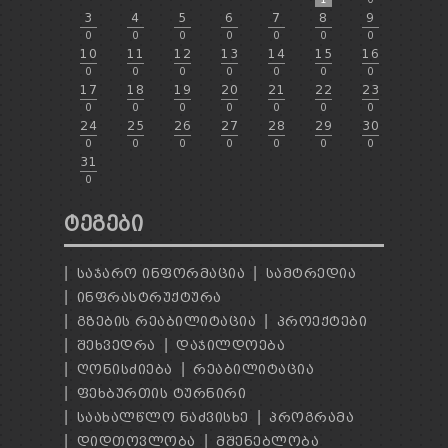
3
4
5
6
7
8
9
0
0
0
0
0
0
0
10
11
12
13
14
15
16
0
0
0
0
0
0
0
17
18
19
20
21
22
23
0
0
0
0
0
0
0
24
25
26
27
28
29
30
0
0
0
0
0
0
0
31
0
ᲢᲔᲒᲔᲑᲘ
ᲡᲐᲯᲐᲠᲝ ᲘᲜᲤᲝᲠᲛᲐᲪᲘᲐ
ᲡᲐᲛᲢᲠᲔᲓᲘᲐ
ᲘᲜᲤᲠᲐᲡᲢᲠᲣᲥᲢᲣᲠᲐ
ᲒᲖᲔᲑᲘᲡ ᲠᲔᲐᲑᲘᲚᲘᲢᲐᲪᲘᲐ
ᲞᲠᲝᲔᲥᲢᲔᲑᲘ
ᲨᲔᲮᲕᲔᲓᲠᲐ
ᲓᲐᲯᲘᲚᲓᲝᲔᲑᲐ
ᲦᲝᲜᲘᲡᲫᲘᲔᲑᲐ
ᲠᲔᲐᲑᲘᲚᲘᲢᲐᲪᲘᲐ
ᲤᲔᲮᲑᲣᲠᲗᲘᲡ ᲢᲣᲠᲜᲘᲠᲘ
ᲡᲐᲐᲮᲐᲚᲬᲚᲝ ᲜᲐᲫᲕᲘᲡᲮᲔ
ᲞᲠᲝᲒᲠᲐᲛᲐ
ᲓᲘᲓᲗᲝᲕᲚᲝᲑᲐ
ᲛᲨᲔᲜᲔᲑᲚᲝᲑᲐ