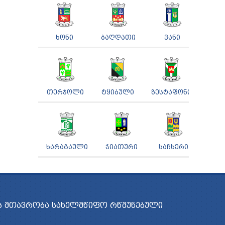
ᲮᲝᲜᲘ
ᲑᲐᲦᲓᲐᲗᲘ
ᲕᲐᲜᲘ
ᲗᲔᲠᲯᲝᲚᲘ
ᲢᲧᲘᲑᲣᲚᲘ
ᲖᲔᲡᲢᲐᲤᲝᲜᲘ
ᲮᲐᲠᲐᲒᲐᲣᲚᲘ
ᲭᲘᲐᲗᲣᲠᲘ
ᲡᲐᲩᲮᲔᲠᲘ
 ᲛᲗᲐᲕᲠᲝᲑᲐ
ᲡᲐᲮᲔᲚᲛᲬᲘᲤᲝ ᲠᲬᲛᲣᲜᲔᲑᲣᲚᲘ