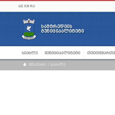
GE
EN
RU
ᲡᲐᲛᲢᲠᲔᲓᲘᲘᲡ
ᲛᲣᲜᲘᲪᲘᲞᲐᲚᲘᲢᲔᲢᲘ
ᲡᲘᲐᲮᲚᲔ
ᲛᲣᲜᲘᲪᲘᲞᲐᲚᲘᲢᲔᲢᲘ
ᲗᲕᲘᲗᲛᲛᲐᲠᲗ
ᲛᲗᲐᲕᲐᲠᲘ
ᲡᲘᲐᲮᲚᲔ