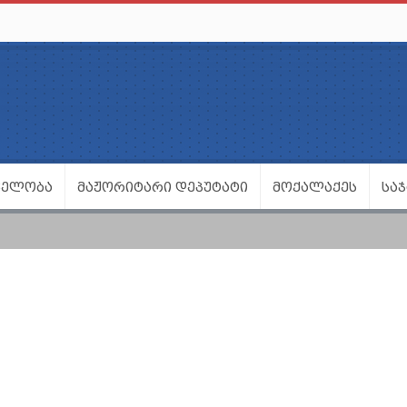
ᲕᲔᲚᲝᲑᲐ
ᲛᲐᲟᲝᲠᲘᲢᲐᲠᲘ ᲓᲔᲞᲣᲢᲐᲢᲘ
ᲛᲝᲥᲐᲚᲐᲥᲔᲡ
ᲡᲐ