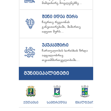
მიმდინარე მოვლენებზე...
ᲨᲔᲜᲘ ᲘᲓᲔᲐ ᲛᲔᲠᲡ
ჩაერთე რეგიონის
განვითარებაში, მიმართე
იდეით მერს...
ᲣᲙᲣᲙᲐᲕᲨᲘᲠᲘ
ჩართულობის ხარისხის ზრდა
ადგილობრივ
თვითმმართველობაში...
ᲛᲣᲜᲘᲪᲘᲞᲐᲚᲘᲢᲔᲢᲘ
ᲥᲣᲗᲐᲘᲡᲘ
ᲡᲐᲛᲢᲠᲔᲓᲘᲐ
ᲬᲧᲐᲚᲢᲣᲑᲝ