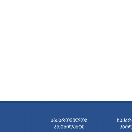
ᲡᲐᲥᲐᲠᲗᲕᲔᲚᲝᲡ
ᲡᲐᲥᲐ
ᲞᲠᲔᲖᲘᲓᲔᲜᲢᲘ
ᲞᲐᲠ