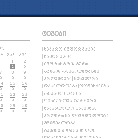
ᲢᲔᲒᲔᲑᲘ
ᲢᲝ
»
ᲡᲐᲯᲐᲠᲝ ᲘᲜᲤᲝᲠᲛᲐᲪᲘᲐ
ᲐᲠ
ᲨᲐᲑ
ᲙᲕᲘ
ᲡᲐᲛᲢᲠᲔᲓᲘᲐ
1
2
ᲘᲜᲤᲠᲐᲡᲢᲠᲣᲥᲢᲣᲠᲐ
1
0
ᲒᲖᲔᲑᲘᲡ ᲠᲔᲐᲑᲘᲚᲘᲢᲐᲪᲘᲐ
7
8
9
0
0
0
ᲞᲠᲝᲔᲥᲢᲔᲑᲘ
ᲨᲔᲮᲕᲔᲓᲠᲐ
14
15
16
ᲓᲐᲯᲘᲚᲓᲝᲔᲑᲐ
ᲦᲝᲜᲘᲡᲫᲘᲔᲑᲐ
0
0
0
ᲠᲔᲐᲑᲘᲚᲘᲢᲐᲪᲘᲐ
21
22
23
0
0
0
ᲤᲔᲮᲑᲣᲠᲗᲘᲡ ᲢᲣᲠᲜᲘᲠᲘ
28
29
30
ᲡᲐᲐᲮᲐᲚᲬᲚᲝ ᲜᲐᲫᲕᲘᲡᲮᲔ
0
0
0
ᲞᲠᲝᲒᲠᲐᲛᲐ
ᲓᲘᲓᲗᲝᲕᲚᲝᲑᲐ
ᲛᲨᲔᲜᲔᲑᲚᲝᲑᲐ
ᲑᲐᲕᲨᲕᲗᲐ ᲓᲐᲪᲕᲘᲡ ᲓᲦᲔ
ᲓᲐᲡᲐᲩᲣᲥᲠᲔᲑᲐ
ᲛᲘᲚᲝᲪᲕᲐ