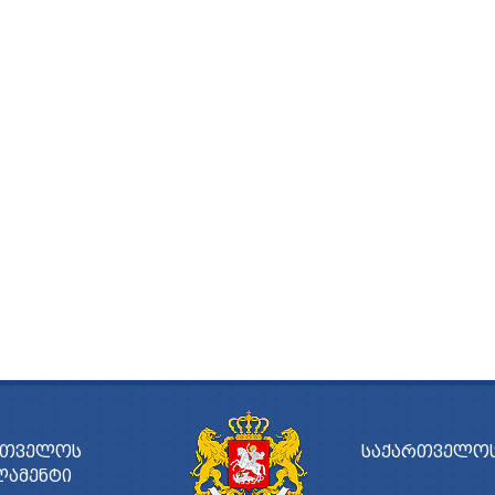
ᲠᲗᲕᲔᲚᲝᲡ
ᲡᲐᲥᲐᲠᲗᲕᲔᲚᲝᲡ
ᲚᲐᲛᲔᲜᲢᲘ