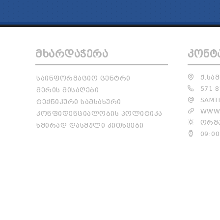
ᲛᲮᲐᲠᲓᲐᲭᲔᲠᲐ
ᲙᲝᲜᲢ
Ქ.ᲡᲐᲛ
ᲡᲐᲘᲜᲤᲝᲠᲛᲐᲪᲘᲝ ᲪᲔᲜᲢᲠᲘ
571 8
ᲛᲔᲠᲘᲡ ᲛᲘᲡᲐᲦᲔᲑᲘ
SAMTR
ᲢᲔᲥᲜᲘᲙᲣᲠᲘ ᲡᲐᲛᲡᲐᲮᲣᲠᲘ
WWW.
ᲙᲝᲜᲤᲘᲓᲔᲜᲪᲘᲐᲚᲝᲑᲘᲡ ᲞᲝᲚᲘᲢᲘᲙᲐ
ᲝᲠᲨᲐ
ᲮᲨᲘᲠᲐᲓ ᲓᲐᲡᲛᲣᲚᲘ ᲙᲘᲗᲮᲕᲔᲑᲘ
09:00