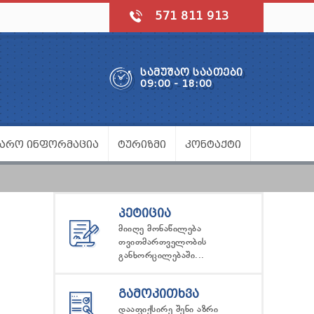
571 811 913
ᲡᲐᲛᲣᲨᲐᲝ ᲡᲐᲐᲗᲔᲑᲘ
09:00 - 18:00
ᲯᲐᲠᲝ ᲘᲜᲤᲝᲠᲛᲐᲪᲘᲐ
ᲢᲣᲠᲘᲖᲛᲘ
ᲙᲝᲜᲢᲐᲥᲢᲘ
ᲞᲔᲢᲘᲪᲘᲐ
მიიღე მონაწილება
თვითმართველობის
განხორცილებაში...
ᲒᲐᲛᲝᲙᲘᲗᲮᲕᲐ
დააფიქსირე შენი აზრი