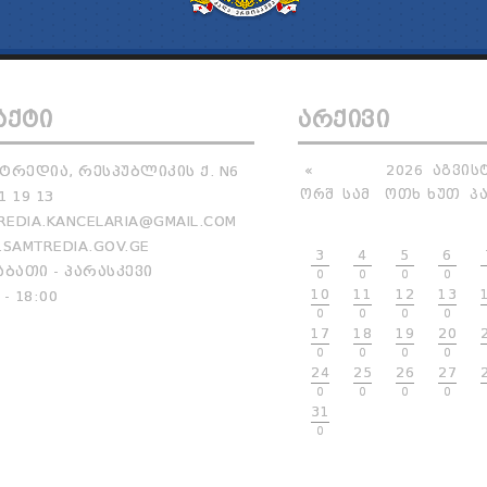
ᲐᲥᲢᲘ
ᲐᲠᲥᲘᲕᲘ
ᲢᲠᲔᲓᲘᲐ, ᲠᲔᲡᲞᲣᲑᲚᲘᲙᲘᲡ Ქ. N6
«
2026
ᲐᲒᲕᲘᲡ
ᲝᲠᲨ
ᲡᲐᲛ
ᲝᲗᲮ
ᲮᲣᲗ
Პ
1 19 13
EDIA.KANCELARIA@GMAIL.COM
SAMTREDIA.GOV.GE
3
4
5
6
ᲑᲐᲗᲘ - ᲞᲐᲠᲐᲡᲙᲔᲕᲘ
0
0
0
0
10
11
12
13
 - 18:00
0
0
0
0
17
18
19
20
0
0
0
0
24
25
26
27
0
0
0
0
31
0