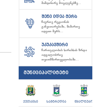
მიმდინარე მოვლენებზე...
ᲨᲔᲜᲘ ᲘᲓᲔᲐ ᲛᲔᲠᲡ
ჩაერთე რეგიონის
განვითარებაში, მიმართე
იდეით მერს...
ᲣᲙᲣᲙᲐᲕᲨᲘᲠᲘ
ჩართულობის ხარისხის ზრდა
ადგილობრივ
თვითმმართველობაში...
ᲛᲣᲜᲘᲪᲘᲞᲐᲚᲘᲢᲔᲢᲘ
ᲥᲣᲗᲐᲘᲡᲘ
ᲡᲐᲛᲢᲠᲔᲓᲘᲐ
ᲬᲧᲐᲚᲢᲣᲑᲝ