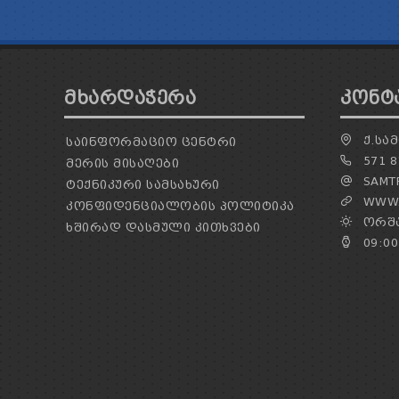
ᲛᲮᲐᲠᲓᲐᲭᲔᲠᲐ
ᲙᲝᲜᲢ
Ქ.ᲡᲐᲛ
ᲡᲐᲘᲜᲤᲝᲠᲛᲐᲪᲘᲝ ᲪᲔᲜᲢᲠᲘ
571 8
ᲛᲔᲠᲘᲡ ᲛᲘᲡᲐᲦᲔᲑᲘ
SAMTR
ᲢᲔᲥᲜᲘᲙᲣᲠᲘ ᲡᲐᲛᲡᲐᲮᲣᲠᲘ
WWW.
ᲙᲝᲜᲤᲘᲓᲔᲜᲪᲘᲐᲚᲝᲑᲘᲡ ᲞᲝᲚᲘᲢᲘᲙᲐ
ᲝᲠᲨᲐ
ᲮᲨᲘᲠᲐᲓ ᲓᲐᲡᲛᲣᲚᲘ ᲙᲘᲗᲮᲕᲔᲑᲘ
09:00