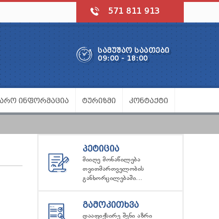
571 811 913
ᲡᲐᲛᲣᲨᲐᲝ ᲡᲐᲐᲗᲔᲑᲘ
09:00 - 18:00
ᲯᲐᲠᲝ ᲘᲜᲤᲝᲠᲛᲐᲪᲘᲐ
ᲢᲣᲠᲘᲖᲛᲘ
ᲙᲝᲜᲢᲐᲥᲢᲘ
ᲞᲔᲢᲘᲪᲘᲐ
მიიღე მონაწილება
თვითმართველობის
განხორცილებაში...
ᲒᲐᲛᲝᲙᲘᲗᲮᲕᲐ
დააფიქსირე შენი აზრი