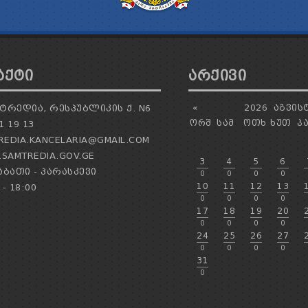
ᲐᲥᲢᲘ
ᲐᲠᲥᲘᲕᲘ
ᲢᲠᲔᲓᲘᲐ, ᲠᲔᲡᲞᲣᲑᲚᲘᲙᲘᲡ Ქ. N6
«
2026
ᲐᲒᲕᲘᲡ
ᲝᲠᲨ
ᲡᲐᲛ
ᲝᲗᲮ
ᲮᲣᲗ
Პ
1 19 13
EDIA.KANCELARIA@GMAIL.COM
SAMTREDIA.GOV.GE
3
4
5
6
ᲑᲐᲗᲘ - ᲞᲐᲠᲐᲡᲙᲔᲕᲘ
0
0
0
0
10
11
12
13
 - 18:00
0
0
0
0
17
18
19
20
0
0
0
0
24
25
26
27
0
0
0
0
31
0