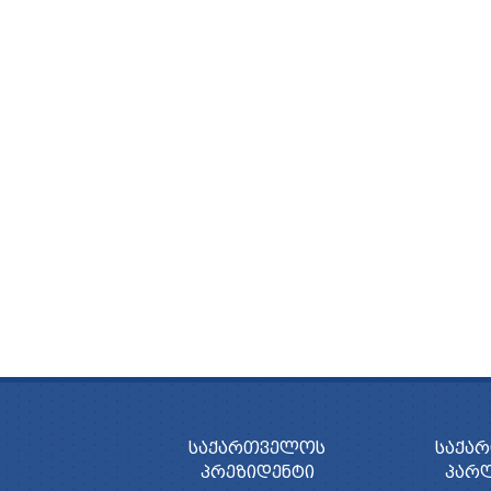
ᲡᲐᲥᲐᲠᲗᲕᲔᲚᲝᲡ
ᲡᲐᲥᲐ
ᲞᲠᲔᲖᲘᲓᲔᲜᲢᲘ
ᲞᲐᲠ