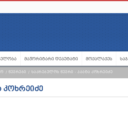
ᲕᲔᲚᲝᲑᲐ
ᲛᲐᲟᲝᲠᲘᲢᲐᲠᲘ ᲓᲔᲞᲣᲢᲐᲢᲘ
ᲛᲝᲥᲐᲚᲐᲥᲔᲡ
ᲡᲐ
ᲚᲝ
ᲬᲔᲕᲠᲔᲑᲘ
ᲡᲐᲙᲠᲔᲑᲣᲚᲝᲡ ᲬᲔᲕᲠᲘ - ᲞᲐᲐᲢᲐ ᲙᲝᲮᲠᲔᲘᲫᲔ
Ა ᲙᲝᲮᲠᲔᲘᲫᲔ