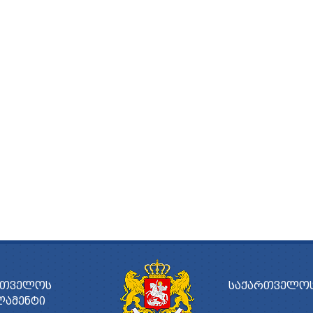
ᲠᲗᲕᲔᲚᲝᲡ
ᲡᲐᲥᲐᲠᲗᲕᲔᲚᲝᲡ
ᲚᲐᲛᲔᲜᲢᲘ