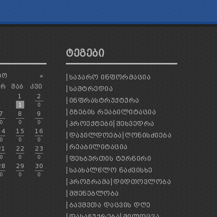
ᲢᲔᲒᲔᲑᲘ
ᲢᲝ
»
ᲡᲐᲯᲐᲠᲝ ᲘᲜᲤᲝᲠᲛᲐᲪᲘᲐ
ᲐᲠ
ᲨᲐᲑ
ᲙᲕᲘ
ᲡᲐᲛᲢᲠᲔᲓᲘᲐ
1
2
ᲘᲜᲤᲠᲐᲡᲢᲠᲣᲥᲢᲣᲠᲐ
1
0
ᲒᲖᲔᲑᲘᲡ ᲠᲔᲐᲑᲘᲚᲘᲢᲐᲪᲘᲐ
7
8
9
0
0
0
ᲞᲠᲝᲔᲥᲢᲔᲑᲘ
ᲨᲔᲮᲕᲔᲓᲠᲐ
14
15
16
ᲓᲐᲯᲘᲚᲓᲝᲔᲑᲐ
ᲦᲝᲜᲘᲡᲫᲘᲔᲑᲐ
0
0
0
ᲠᲔᲐᲑᲘᲚᲘᲢᲐᲪᲘᲐ
21
22
23
0
0
0
ᲤᲔᲮᲑᲣᲠᲗᲘᲡ ᲢᲣᲠᲜᲘᲠᲘ
28
29
30
ᲡᲐᲐᲮᲐᲚᲬᲚᲝ ᲜᲐᲫᲕᲘᲡᲮᲔ
0
0
0
ᲞᲠᲝᲒᲠᲐᲛᲐ
ᲓᲘᲓᲗᲝᲕᲚᲝᲑᲐ
ᲛᲨᲔᲜᲔᲑᲚᲝᲑᲐ
ᲑᲐᲕᲨᲕᲗᲐ ᲓᲐᲪᲕᲘᲡ ᲓᲦᲔ
ᲓᲐᲡᲐᲩᲣᲥᲠᲔᲑᲐ
ᲛᲘᲚᲝᲪᲕᲐ