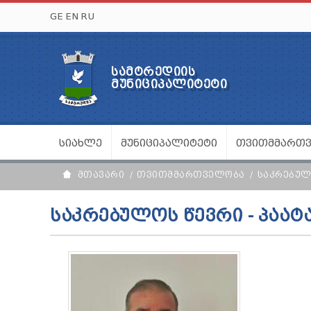
GE
EN
RU
ᲡᲐᲛᲢᲠᲔᲓᲘᲘᲡ
ᲛᲣᲜᲘᲪᲘᲞᲐᲚᲘᲢᲔᲢᲘ
ᲡᲘᲐᲮᲚᲔ
ᲛᲣᲜᲘᲪᲘᲞᲐᲚᲘᲢᲔᲢᲘ
ᲗᲕᲘᲗᲛᲛᲐᲠᲗ
ᲛᲗᲐᲕᲐᲠᲘ
ᲗᲕᲘᲗᲛᲛᲐᲠᲗᲕᲔᲚᲝᲑᲐ
ᲡᲐᲙᲠᲔᲑᲣ
ᲡᲐᲙᲠᲔᲑᲣᲚᲝᲡ ᲬᲔᲕᲠᲘ - ᲞᲐᲐᲢ