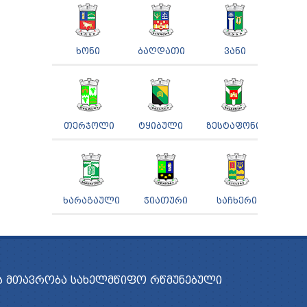
ᲮᲝᲜᲘ
ᲑᲐᲦᲓᲐᲗᲘ
ᲕᲐᲜᲘ
ᲗᲔᲠᲯᲝᲚᲘ
ᲢᲧᲘᲑᲣᲚᲘ
ᲖᲔᲡᲢᲐᲤᲝᲜᲘ
ᲮᲐᲠᲐᲒᲐᲣᲚᲘ
ᲭᲘᲐᲗᲣᲠᲘ
ᲡᲐᲩᲮᲔᲠᲘ
 ᲛᲗᲐᲕᲠᲝᲑᲐ
ᲡᲐᲮᲔᲚᲛᲬᲘᲤᲝ ᲠᲬᲛᲣᲜᲔᲑᲣᲚᲘ