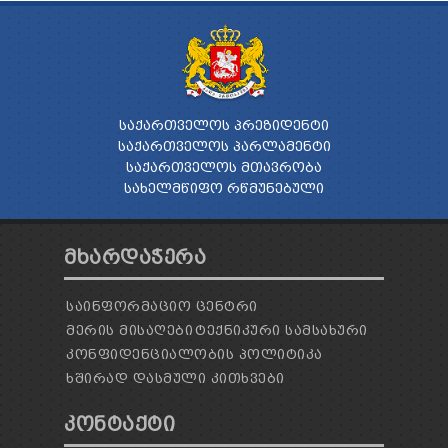
ᲡᲐᲥᲐᲠᲗᲕᲔᲚᲝᲡ ᲞᲠᲔᲖᲘᲓᲔᲜᲢᲘ
ᲡᲐᲥᲐᲠᲗᲕᲔᲚᲝᲡ ᲞᲐᲠᲚᲐᲛᲔᲜᲢᲘ
ᲡᲐᲥᲐᲠᲗᲕᲔᲚᲝᲡ ᲛᲗᲐᲕᲠᲝᲑᲐ
ᲡᲐᲮᲔᲚᲛᲬᲘᲤᲝ ᲠᲬᲛᲣᲜᲔᲑᲣᲚᲘ
ᲛᲮᲐᲠᲓᲐᲭᲔᲠᲐ
ᲡᲐᲘᲜᲤᲝᲠᲛᲐᲪᲘᲝ ᲪᲔᲜᲢᲠᲘ
ᲛᲔᲠᲘᲡ ᲛᲘᲡᲐᲦᲔᲑᲘ
ᲢᲔᲥᲜᲘᲙᲣᲠᲘ ᲡᲐᲛᲡᲐᲮᲣᲠᲘ
ᲙᲝᲜᲤᲘᲓᲔᲜᲪᲘᲐᲚᲝᲑᲘᲡ ᲞᲝᲚᲘᲢᲘᲙᲐ
ᲮᲨᲘᲠᲐᲓ ᲓᲐᲡᲛᲣᲚᲘ ᲙᲘᲗᲮᲕᲔᲑᲘ
ᲙᲝᲜᲢᲐᲥᲢᲘ