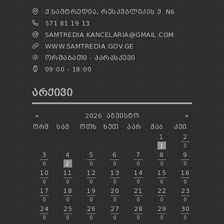
Ქ.ᲡᲐᲛᲢᲠᲔᲓᲘᲐ, ᲠᲔᲡᲞᲣᲑᲚᲘᲙᲘᲡ Ქ. N6
571 81 19 13
SAMTREDIA.KANCELARIA@GMAIL.COM
WWW.SAMTREDIA.GOV.GE
ᲝᲠᲨᲐᲑᲐᲗᲘ - ᲞᲐᲠᲐᲡᲙᲔᲕᲘ
09:00 - 18:00
ᲐᲠᲥᲘᲕᲘ
«
2026
ᲐᲒᲕᲘᲡᲢᲝ
»
ᲝᲠᲨ
ᲡᲐᲛ
ᲝᲗᲮ
ᲮᲣᲗ
ᲞᲐᲠ
ᲨᲐᲑ
ᲙᲕᲘ
1
2
1
0
3
4
5
6
7
8
9
0
2
0
0
0
0
0
10
11
12
13
14
15
16
0
0
0
0
0
0
0
17
18
19
20
21
22
23
0
0
0
0
0
0
0
24
25
26
27
28
29
30
0
0
0
0
0
0
0