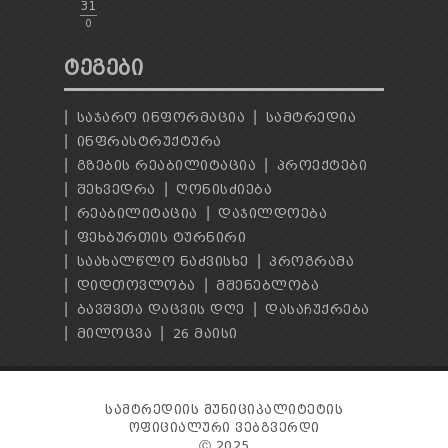
31
0
ᲢᲔᲒᲔᲑᲘ
ᲡᲐᲯᲐᲠᲝ ᲘᲜᲤᲝᲠᲛᲐᲪᲘᲐ
ᲡᲐᲛᲢᲠᲔᲓᲘᲐ
ᲘᲜᲤᲠᲐᲡᲢᲠᲣᲥᲢᲣᲠᲐ
ᲒᲖᲔᲑᲘᲡ ᲠᲔᲐᲑᲘᲚᲘᲢᲐᲪᲘᲐ
ᲞᲠᲝᲔᲥᲢᲔᲑᲘ
ᲨᲔᲮᲕᲔᲓᲠᲐ
ᲦᲝᲜᲘᲡᲫᲘᲔᲑᲐ
ᲠᲔᲐᲑᲘᲚᲘᲢᲐᲪᲘᲐ
ᲓᲐᲯᲘᲚᲓᲝᲔᲑᲐ
ᲤᲔᲮᲑᲣᲠᲗᲘᲡ ᲢᲣᲠᲜᲘᲠᲘ
ᲡᲐᲐᲮᲐᲚᲬᲚᲝ ᲜᲐᲫᲕᲘᲡᲮᲔ
ᲞᲠᲝᲒᲠᲐᲛᲐ
ᲓᲘᲓᲗᲝᲕᲚᲝᲑᲐ
ᲛᲨᲔᲜᲔᲑᲚᲝᲑᲐ
ᲑᲐᲕᲨᲕᲗᲐ ᲓᲐᲪᲕᲘᲡ ᲓᲦᲔ
ᲓᲐᲡᲐᲩᲣᲥᲠᲔᲑᲐ
ᲛᲘᲚᲝᲪᲕᲐ
26 ᲛᲐᲘᲡᲘ
ᲡᲐᲛᲢᲠᲔᲓᲘᲘᲡ ᲛᲣᲜᲘᲪᲘᲞᲐᲚᲘᲢᲔᲢᲘᲡ
ᲝᲤᲘᲪᲘᲐᲚᲣᲠᲘ ᲕᲔᲑᲒᲕᲔᲠᲓᲘ
Ⓒ 2025